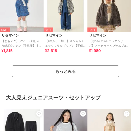
SALE
SALE
SALE
リセマイン
リセマイン
リセマイン
【ともデニ】アソート刺しゅ
【UVカット加工】ギンガムチ
【Lycee mine バレエシリー
う総柄Gジャン【子供服】【キ
ェックフリルブルゾン【子供
ズ】ノーカラーペプラムブル
¥1,815
¥2,618
¥1,980
ッズ】【女の子】
服】【キッズ】【女の子】
ゾン【子供服】【キッズ】
【女の子】
もっとみる
大人見えジュニアスーツ・セットアップ