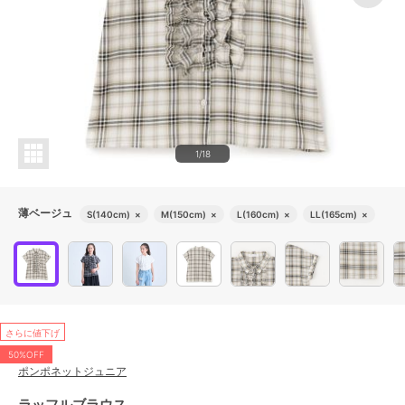
1/18
薄ベージュ
S(140cm)
×
M(150cm)
×
L(160cm)
×
LL(165cm)
×
さらに値下げ
50%OFF
ポンポネットジュニア
ラッフルブラウス