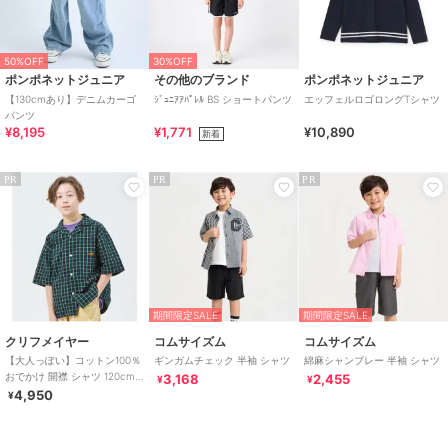
50%OFF
30%OFF
ポンポネットジュニア
その他のブランド
ポンポネットジュニア
【130cmあり】デニムカーゴ
ｼﾞｭﾆｱｱﾊﾟﾚﾙ BS ショートパンツ
エッフェルロゴロングTシャツ
パンツ
¥8,195
¥1,771
¥10,890
新着
PR
PR
PR
期間限定SALE
期間限定SALE
クリフメイヤー
コムサイズム
コムサイズム
【大人っぽい】コットン100％
ギンガムチェック 半袖 シャツ
綿麻シャンブレー 半袖 シャツ
おでかけ 開襟 シャツ 120cm
3,168
2,455
¥
¥
～170cm
4,950
¥