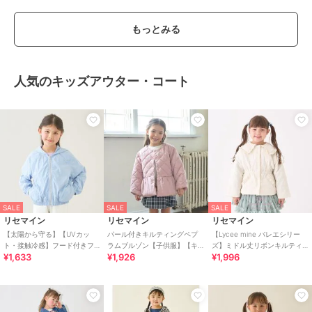
もっとみる
人気のキッズアウター・コート
SALE
SALE
SALE
リセマイン
リセマイン
リセマイン
【太陽から守る】【UVカッ
パール付きキルティングペプ
【Lycee mine バレエシリー
ト・接触冷感】フード付きフ
ラムブルゾン【子供服】【キ
ズ】ミドル丈リボンキルティ
¥1,633
¥1,926
¥1,996
ルジップパーカ【子供服】
ッズ】【女の子】
ングジャケット【子供服】
【キッズ】【女の子】
【キッズ】【女