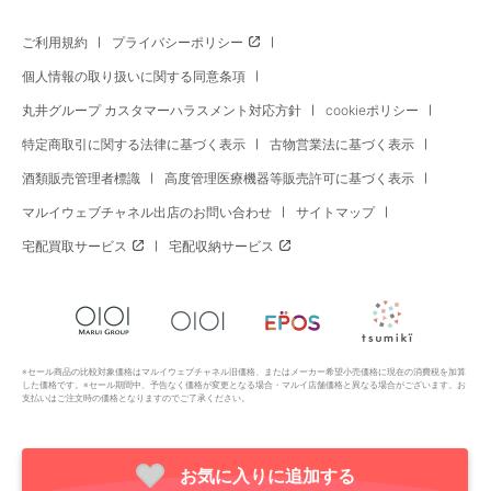
ご利用規約
プライバシーポリシー
個人情報の取り扱いに関する同意条項
丸井グループ カスタマーハラスメント対応方針
cookieポリシー
特定商取引に関する法律に基づく表示
古物営業法に基づく表示
酒類販売管理者標識
高度管理医療機器等販売許可に基づく表示
マルイウェブチャネル出店のお問い合わせ
サイトマップ
宅配買取サービス
宅配収納サービス
※セール商品の比較対象価格はマルイウェブチャネル旧価格、またはメーカー希望小売価格に現在の消費税を加算
した価格です。※セール期間中、予告なく価格が変更となる場合・マルイ店舗価格と異なる場合がございます。お
支払いはご注文時の価格となりますのでご了承ください。
お気に入りに追加する
Copyright All Rights Reserved. MARUI Co., Ltd