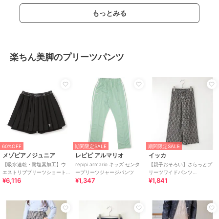
もっとみる
楽ちん美脚のプリーツパンツ
60%OFF
期間限定SALE
期間限定SALE
メゾピアノジュニア
レピピ アルマリオ
イッカ
【吸水速乾・耐塩素加工】ウ
repipi armario キッズ センタ
【親子おそろい】さらっとプ
エストリブプリーツショート
ープリーツジャージパンツ
リーツワイドパンツ
¥6,116
¥1,347
¥1,841
パンツ
（120~160cm）