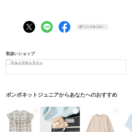
商品カテゴリ
トップス
／
シャツ
性別タイプ
ガールズ
トップス
／
シャツ
カラー
薄ベージュ、黒、オフ ホワイト
サイズ
4サイズ展開
素材
綿100%
取扱いショップ
商品のお取り扱い方法
お手入れ
洗濯方法は商品タグをご確認くだ
さい
原産国
中国
ポンポネットジュニアからあなたへのおすすめ