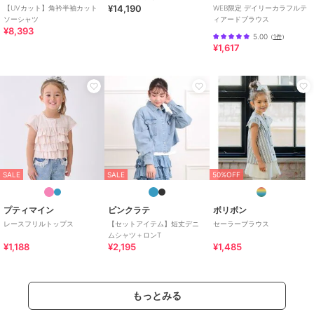
¥14,190
【UVカット】角衿半袖カット
WEB限定 デイリーカラフルテ
ソーシャツ
ィアードブラウス
¥8,393
5.00
（
1件
）
¥1,617
SALE
SALE
50%OFF
プティマイン
ピンクラテ
ボリボン
レースフリルトップス
【セットアイテム】短丈デニ
セーラーブラウス
ムシャツ＋ロンT
¥1,188
¥2,195
¥1,485
もっとみる