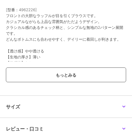
ポンポネットジュニア
ポンポネットジュニア
ポンポネットジュニア
[型番：4962226]
【PEANUTS】フードペ
【130cmあり】長袖シャ
【UVカット】角衿半袖
フロントの大胆なラッフルが目を引くブラウスです。
プラムシャツ×【接触冷
ツ×フォトロゴTシャツ
カットソーシャツ
感】Tシャツ
17,600
8,195
8,393
カジュアルながらも上品な雰囲気がただようデザイン。
¥
¥
¥
クラシカル感のあるチェック柄と、シンプルな無地の2パターン展開
です。
どんなボトムスにも合わせやすく、デイリーに着回しが利きます。
【透け感】やや透ける
【生地の厚さ】薄い
【伸縮性】なし
SALE
50%OFF
SALE
【裏地】なし
【ポケット】なし
ポンポネットジュニア
ポンポネットジュニア
ポンポネットジュニア
【袖取り外し】ボウタイ
【AMI】半袖フードシャ
カットソーベスト＆刺し
ブラウス
ツ×Tシャツセット
ゅうブラウスセット
オフ ホワイト：モデル身長：152cm 着用サイズ：L(160cm)
7,645
8,745
8,195
¥
¥
¥
薄ベージュ：モデル身長：157cm 着用サイズ：L(160cm）
黒：モデル身長：152cm 着用サイズ：L(160cm)
サイズ
ブランド
ポンポネットジュニア
ショップ
ナルミヤオンライン
レビュー・口コミ