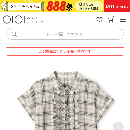
コ
ン
テ
ン
ツ
へ
何かお探しですか？
ス
キ
ッ
この商品はただいま売り切れです
プ