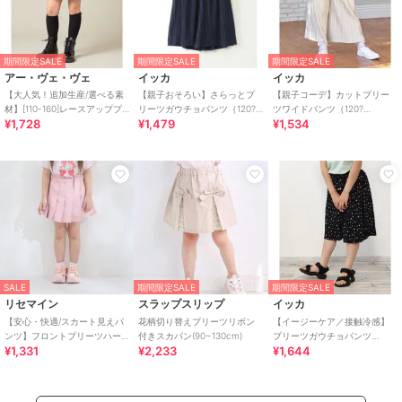
期間限定SALE
期間限定SALE
期間限定SALE
アー・ヴェ・ヴェ
イッカ
イッカ
【大人気！追加生産/選べる素
【親子おそろい】さらっとプ
【親子コーデ】カットプリー
材】[110-160]レースアッププ
リーツガウチョパンツ（120?
ツワイドパンツ（120?
¥1,728
¥1,479
¥1,534
リーツスカパン
160cm）
160cm）
SALE
期間限定SALE
期間限定SALE
リセマイン
スラップスリップ
イッカ
【安心・快適/スカート見えパ
花柄切り替えプリーツリボン
【イージーケア／接触冷感】
ンツ】フロントプリーツハー
付きスカパン(90~130cm)
プリーツガウチョパンツ
¥1,331
¥2,233
¥1,644
トポケットカラースカパン
（120?160cm）【UVカット／
【子供服】【キッズ】【
親子コーデ】