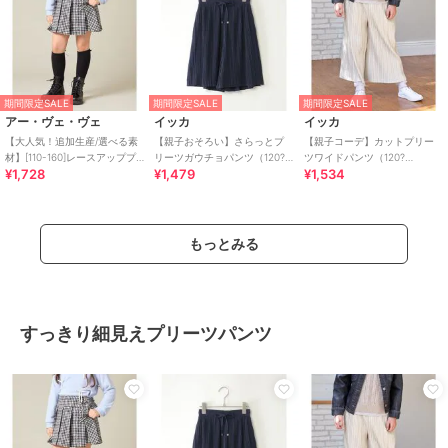
期間限定SALE
期間限定SALE
期間限定SALE
アー・ヴェ・ヴェ
イッカ
イッカ
【大人気！追加生産/選べる素
【親子おそろい】さらっとプ
【親子コーデ】カットプリー
材】[110-160]レースアッププ
リーツガウチョパンツ（120?
ツワイドパンツ（120?
¥1,728
¥1,479
¥1,534
リーツスカパン
160cm）
160cm）
もっとみる
すっきり細見えプリーツパンツ