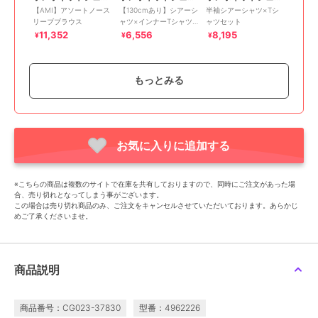
【AMI】アソートノース
【130cmあり】シアーシ
半袖シアーシャツ×Tシ
リーブブラウス
ャツ×インナーTシャツ
ャツセット
セット
11,352
6,556
8,195
¥
¥
¥
もっとみる
お気に入りに追加する
SALE
SALE
ポンポネットジュニア
ポンポネットジュニア
ポンポネットジュニア
【130cmあり】チェック
【AMI】クレイジースタ
【AMI】フードシャツイ
※こちらの商品は複数のサイトで在庫を共有しておりますので、同時にご注文があった場
シャツ×インナーTシャ
ンドカラーブラウス
ンナーTセット
合、売り切れとなってしまう事がございます。
ツセット
17,600
5,676
6,996
新着
¥
¥
¥
この場合は売り切れ商品のみ、ご注文をキャンセルさせていただいております。あらかじ
めご了承くださいませ。
商品説明
商品番号：CG023-37830
型番：4962226
SALE
30%OFF