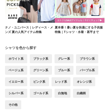
ナノ・ユニバース｜レディース・メ
夏本番！暑い夏を快適にする子供服
ンズ 夏の人気アイテム特集
特集｜Tシャツ・水着・甚平まで
シャツを色から探す
ホワイト系
ブラック系
グレー系
ブラウン系
ベージュ系
グリーン系
ブルー系
パープル系
イエロー系
ピンク系
レッド系
オレンジ系
シルバー系
ゴールド系
白無地
白織柄
その他