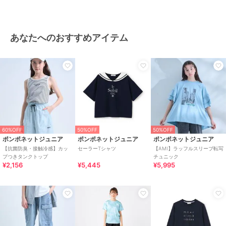
あなたへのおすすめアイテム
60%OFF
50%OFF
50%OFF
ポンポネットジュニア
ポンポネットジュニア
ポンポネットジュニア
【抗菌防臭・接触冷感】カッ
セーラーTシャツ
【AMI】ラッフルスリーブ転写
プつきタンクトップ
チュニック
¥2,156
¥5,445
¥5,995