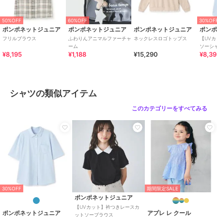
50%OFF
60%OFF
30%OF
ポンポネットジュニア
ポンポネットジュニア
ポンポネットジュニア
ポン
フリルブラウス
ふわりんアニマルファーチャ
ネックレスロゴトップス
【UV
ーム
ソーシ
¥8,195
¥1,188
¥15,290
¥8,3
シャツの類似アイテム
このカテゴリーをすべてみる
30%OFF
期間限定SALE
ポンポネットジュニア
【UVカット】衿つきレースカ
ポンポネットジュニア
アプレ レ クール
ットソーブラウス