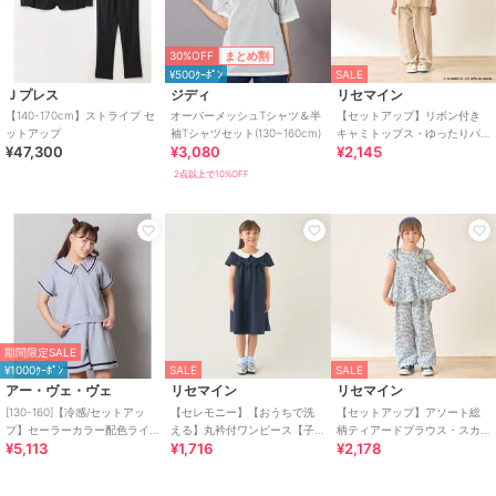
30%OFF
まとめ割
¥500ｸｰﾎﾟﾝ
SALE
Ｊプレス
ジディ
リセマイン
【140-170cm】ストライプ セ
オーバーメッシュTシャツ＆半
【セットアップ】リボン付き
ットアップ
袖Tシャツセット(130~160cm)
キャミトップス・ゆったりパ
¥47,300
¥3,080
¥2,145
ンツセットアップ【子供服】
【キッズ】【女の子】
2点以上で10%OFF
期間限定SALE
¥1000ｸｰﾎﾟﾝ
SALE
SALE
アー・ヴェ・ヴェ
リセマイン
リセマイン
[130-160]【冷感/セットアッ
【セレモニー】【おうちで洗
【セットアップ】アソート総
プ】セーラーカラー配色ライ
える】丸衿付ワンピース【子
柄ティアードブラウス・スカ
¥5,113
¥1,716
¥2,178
ンセットアップ
供服】【キッズ】【女の子】
ラップパンツセット【子供
服】【キッズ】【女の子】