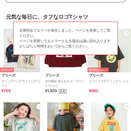
元気な毎日に、タフなロゴTシャツ
在庫照会でエラーが発生しました。ページを更新してご覧
ください。
ページを更新してもエラーとなる場合は誠に恐れ入ります
がしばらく時間をおいてからご覧ください。
60%OFF
期間限定SALE
ブリーズ
ブリーズ
ブリーズ
ヴィンテージグラフィックTシ
WEB限定 色んなロゴ・プリン
リゾートグラフィックTシャツ
ャツ
トTシャツ
¥748
¥1,320
¥990
新着