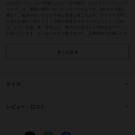
BREEZE(ブリーズ)の半袖Tシャツ「WEB限定 イロイログラフィックT
シャツ」は、通園や通学にぴったりのアイテムです。綿100%で肌に
優しく、動きやすいのでお子様も快適に過ごせます。プチプラで手に
入るのも嬉しいポイント！19色の豊富なカラーバリエーションがあ
り、いちごや花、車、恐竜など、男の子も女の子も大好きなデザイン
が揃っています。ユニセックスで使えるので、兄弟姉妹でお揃いにす
るのもおすすめです。毎日のコーディネートが楽しくなること間違い
なし！
＜お取り扱いのご注意＞
この商品は顔料プリントを使用しています。
次の事にご留意の上、お買い求めください。
○着用の際、摩擦により他の物に移染することがあります。また、汗
サイズ
や雨で湿った場合も移染しますのでご注意下さい。
○淡い色との重ね着には注意して下さい。
○洗濯の際、色落ちしますので裏返しにして単品洗いをして下さい。
○他の商品に移染する可能性がありますので濡れたままの放置はお避
レビュー・口コミ
け下さい。
○他の衣類に色移りした場合は直ちに洗濯して下さい。
○ご使用を繰り返すことにより色が徐々に落ち白っぽくなります。
○色の出方・風合いが一枚ずつ異なりますが、これはこの加工の特徴