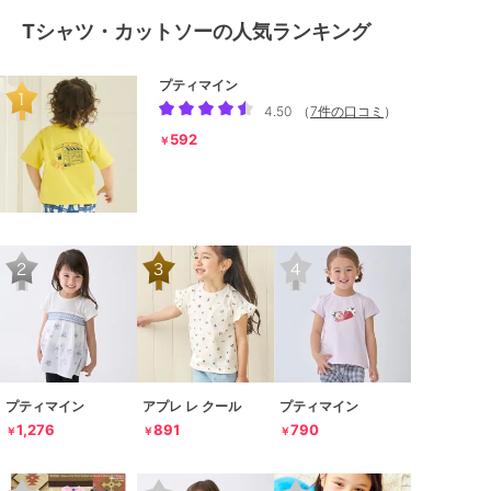
Tシャツ・カットソーの人気ランキング
プティマイン
4.50
（
7件の口コミ
）
592
￥
プティマイン
アプレ レ クール
プティマイン
1,276
891
790
￥
￥
￥