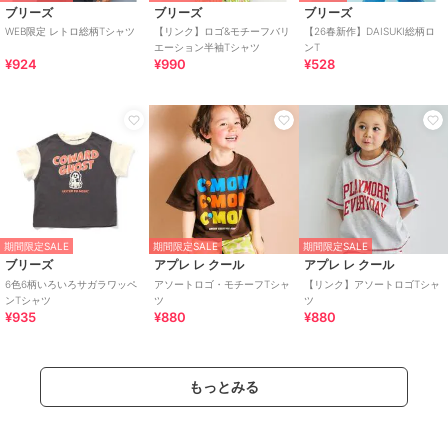
ブリーズ
ブリーズ
ブリーズ
WEB限定 レトロ総柄Tシャツ
【リンク】ロゴ&モチーフバリ
【26春新作】DAISUKI総柄ロ
エーション半袖Tシャツ
ンT
¥924
¥990
¥528
期間限定SALE
期間限定SALE
期間限定SALE
ブリーズ
アプレ レ クール
アプレ レ クール
6色6柄いろいろサガラワッペ
アソートロゴ・モチーフTシャ
【リンク】アソートロゴTシャ
ンTシャツ
ツ
ツ
¥935
¥880
¥880
もっとみる