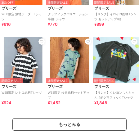
30%OFF
期間限定SALE
期間限定SALE
ブリーズ
ブリーズ
ブリーズ
WEB限定 無地ボーダーTシャ
グラフィックバリエーション
【リンク】イロイロ総柄Tシャ
ツ
半袖Tシャツ
ツ(セットアップ可)
¥616
¥770
¥899
期間限定SALE
期間限定SALE
期間限定SALE
ブリーズ
ブリーズ
ブリーズ
WEB限定 レトロ総柄Tシャツ
WEB限定 ゆる総柄セットアッ
【リンク】クレヨンしんちゃ
プ
ん 4柄グラフィックTシャツ
¥924
¥1,452
¥1,848
もっとみる