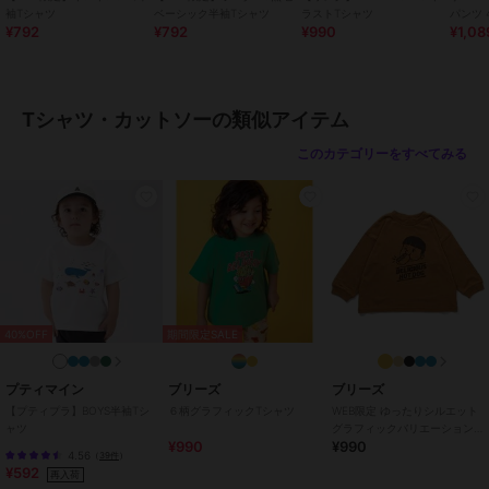
トップス
／
Tシャツ・カットソ
袖Tシャツ
ベーシック半袖Tシャツ
ラストTシャツ
ー
¥792
¥792
¥990
¥1,08
ボーイズ
トップス
／
Tシャツ・カットソ
ー
Tシャツ・カットソーの類似アイテム
カラー
ピンク、オフホワイト、アイボリ
ー、チャコール、レッド、オレン
このカテゴリーをすべてみる
ジ、ブラウン、イエロー、ライ
ム、グリーン、サックス、ターコ
イズブルー、ブルー、ネイビーブ
ルー、ラベンダー、パープル、マ
ルチカラー1、マルチカラー2、マ
ルチカラー3
サイズ
7サイズ展開
40%OFF
期間限定SALE
素材
天竺
天竺
本体：綿100%
プティマイン
ブリーズ
ブリーズ
衿ぐり：綿95% ポリウレタン5%
【プティプラ】BOYS半袖Tシ
６柄グラフィックTシャツ
WEB限定 ゆったりシルエット
ャツ
グラフィックバリエーションT
綿95% ポリウレタン5%
¥990
¥990
シャツ
本体!：綿100%
4.56
（
39件
）
¥592
再入荷