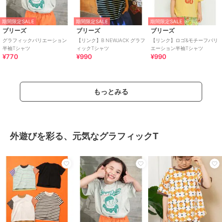
期間限定SALE
期間限定SALE
期間限定SALE
ブリーズ
ブリーズ
ブリーズ
グラフィックバリエーション
【リンク】B NEWJACK グラフ
【リンク】ロゴ&モチーフバリ
半袖Tシャツ
ィックTシャツ
エーション半袖Tシャツ
¥770
¥990
¥990
もっとみる
外遊びを彩る、元気なグラフィックT