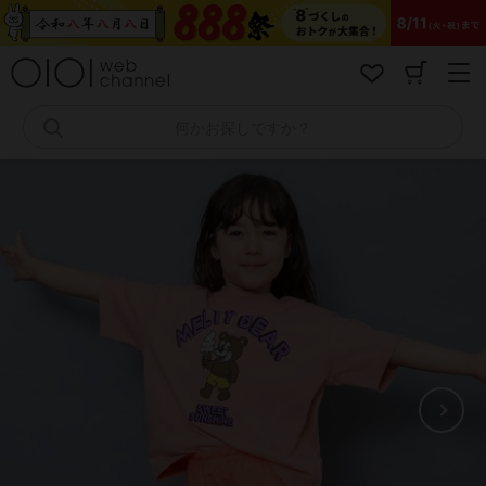
コ
ン
テ
ン
ツ
へ
何かお探しですか？
ス
キ
ッ
プ