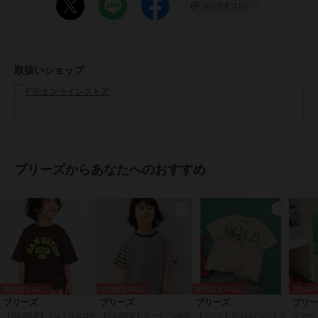
です。
#BREEZE
【サイズ情報】
取扱いショップ
90：身丈37 身幅39 肩幅34 袖丈11.5 袖口幅13
100：身丈40 身幅41 肩幅36 袖丈12.5 袖口幅13.5
110：身丈43 身幅43 肩幅38 袖丈13.5 袖口幅14
120：身丈46 身幅45 肩幅40 袖丈14.5 袖口幅14.5
130：身丈49 身幅47 肩幅42 袖丈15.5 袖口幅15
140：身丈53 身幅49 肩幅44 袖丈17 袖口幅16
150：身丈57 身幅52 肩幅47 袖丈18 袖口幅17
ブリーズからあなたへのおすすめ
期間限定セール開催中
ブランド
ブリーズ
ショップ
F.O.オンラインストア
商品カテゴリ
トップス
／
Tシャツ・カットソ
ー
期間限定SALE
期間限定SALE
期間限定SALE
23%OF
ブリーズ
ブリーズ
ブリーズ
ブリ
性別タイプ
ガールズ
【WEB限定】イロイロロゴ半
【WEB限定】ボーダー&無地
【リンク】BREEZY CATS イ
サマー