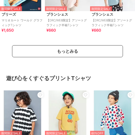
期間限定SALE
期間限定SALE
期間限定SALE
ブリーズ
ブランシェス
ブランシェス
マリオカート ワールド グラフ
【DRC/WEB限定】アソートグ
【DRC/WEB限定】アソートグ
ィックTシャツ
ラフィック半袖Tシャツ
ラフィック半袖Tシャツ
¥1,650
¥660
¥660
もっとみる
遊び心をくすぐるプリントTシャツ
期間限定SALE
期間限定SALE
60%OFF