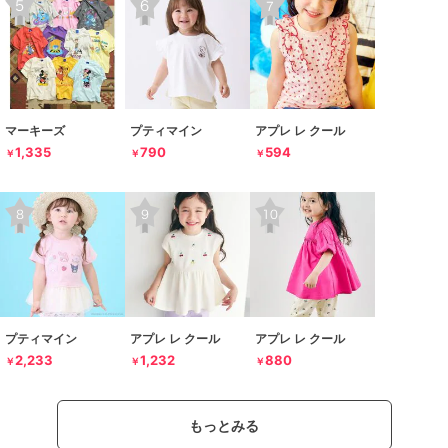
マーキーズ
プティマイン
アプレ レ クール
1,335
790
594
￥
￥
￥
プティマイン
アプレ レ クール
アプレ レ クール
2,233
1,232
880
￥
￥
￥
もっとみる