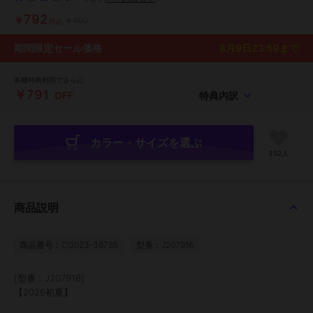
792
￥
￥990
税込
期間限定セール価格
8月9日23:59
まで
各種特典利用でさらに
￥791
OFF
特典内訳
カラー・サイズを選ぶ
352人
商品説明
商品番号：CG023-36785
型番：J207916
[型番：J207916]
【2026初夏】