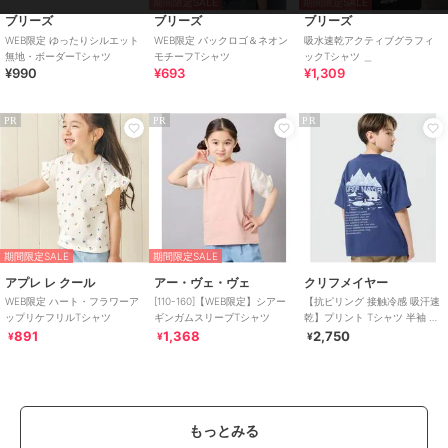
期間限定SALE
期間限定SALE
ブリーズ
ブリーズ
ブリーズ
WEB限定 ゆったりシルエット
WEB限定 バックロゴ＆ネオン
吸水速乾アクティブグラフィ
無地・ボーダーTシャツ
モチーフTシャツ
ックTシャツ ＿
¥990
¥693
¥1,309
PR
PR
PR
期間限定SALE
期間限定SALE
アプレ レ クール
アー・ヴェ・ヴェ
クリフメイヤー
WEB限定 ハート・フラワーア
[110-160]【WEB限定】シアー
【抗ピリング 接触冷感 吸汗速
ップリケフリルTシャツ
ギンガムスリーブTシャツ
乾】プリント Tシャツ 半袖 北
極 120cm～170cm
891
1,368
2,750
¥
¥
¥
もっとみる