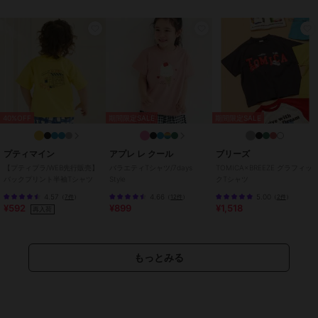
商品のお取り扱い方法
お手入れ
40℃を上限に洗濯機で洗濯、デリ
ケートアイテムモード、ネット使
用、漂白剤を使用禁止、色物は同
系の色と
原産国
バングラデシュ
40%OFF
期間限定SALE
期間限定SALE
プティマイン
アプレ レ クール
ブリーズ
【プティプラ/WEB先行販売】
バラエティTシャツ/7days
TOMICA×BREEZE グラフィッ
バックプリント半袖Tシャツ
Style
クTシャツ
4.57
4.66
5.00
（
7件
）
（
12件
）
（
2件
）
¥592
¥899
¥1,518
再入荷
もっとみる