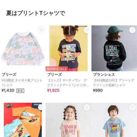
夏はプリントTシャツで
期間限定SALE
ブリーズ
ブリーズ
ブランシェス
WEB限定 タイダイ風プリント
【リンク】サーティワン グ
【WEB限定/DRC】アソートグ
Tシャツ
ラフィックアートTシャツ(キッ
ラフィック長袖Tシャツ
¥1,430
¥1,925
¥990
ズサイズ)
新着