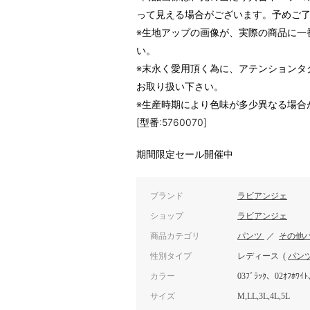
って見える場合がございます。予めご
※生地アップの画像が、実際の商品に一
い。
※末永く愛用頂く為に、アテンションタ
お取り扱い下さい。
※生産時期により色味が多少異なる場合
[型番:5760070]
期間限定セール開催中
ブランド
ラビアンジェ
ショップ
ラビアンジェ
商品カテゴリ
パンツ
／
その他
性別タイプ
レディース
(
パン
カラー
03ﾌﾞﾗｯｸ、02ｵﾌﾎﾜｲﾄ
サイズ
M,LL,3L,4L,5L