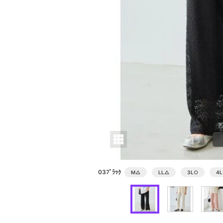
03ﾌﾞﾗｯｸ
M
△
LL
△
3L
○
4L