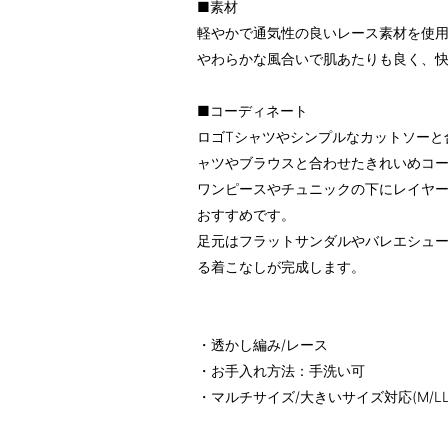
■素材
軽やかで通気性の良いレース素材を使
やわらかな風合いで肌あたりも良く、
■コーディネート
ロゴTシャツやシンプルなカットソーと
ャツやブラウスと合わせたきれいめコ
ワンピースやチュニックの下にレイヤ
おすすめです。
足元はフラットサンダルやバレエシュ
る着こなしが完成します。
・透かし編み/レース
・お手入れ方法：手洗い可
・マルチサイズ/大きいサイズ対応(M/LL/3L