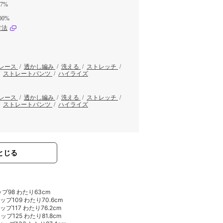
7%
0%
方法
レース
/
透かし編み
/
洗える
/
ストレッチ
/
/
ストレートパンツ
/
ハイライズ
レース
/
透かし編み
/
洗える
/
ストレッチ
/
/
ストレートパンツ
/
ハイライズ
とじる
ップ98 わたり63cm
ヒップ109 わたり70.6cm
ップ117 わたり76.2cm
ップ125 わたり81.8cm