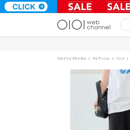
コ
ン
テ
ン
ツ
へ
ス
キ
ッ
プ
マルイウェブチャネル
/
ラビアンジェ
/
パンツ