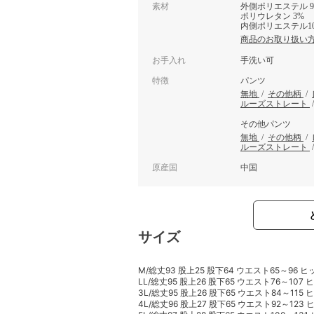
素材
外側ポリエステル 9
ポリウレタン 3%
内側ポリエステル10
商品のお取り扱い
お手入れ
手洗い可
特徴
パンツ
無地
/
その他柄
/
ルーズストレート
その他パンツ
無地
/
その他柄
/
ルーズストレート
原産国
中国
サイズ
M/総丈93 股上25 股下64 ウエスト65～96 ヒ
LL/総丈95 股上26 股下65 ウエスト76～107 
3L/総丈95 股上26 股下65 ウエスト84～115 ヒ
4L/総丈96 股上27 股下65 ウエスト92～123 ヒ