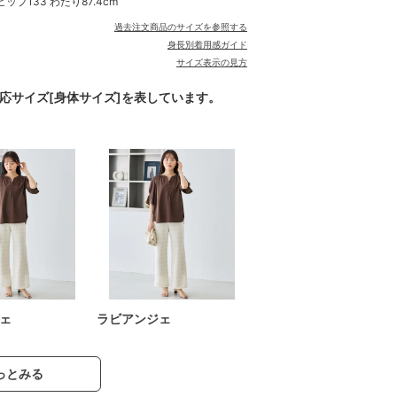
ヒップ133 わたり87.4cm
過去注文商品のサイズを参照する
身長別着用感ガイド
サイズ表示の見方
対応サイズ[身体サイズ]を表しています。
ェ
ラビアンジェ
っとみる