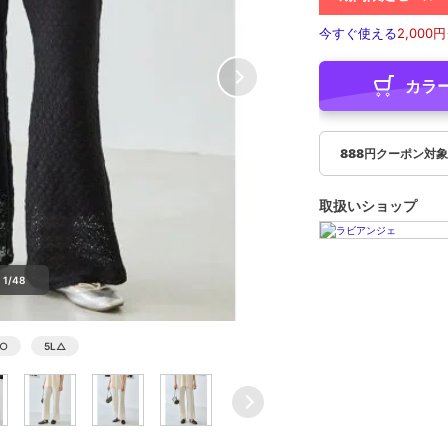
今すぐ使える
2,000円
カラ
888円クーポン対
取扱いショップ
1/48
○
5L
△