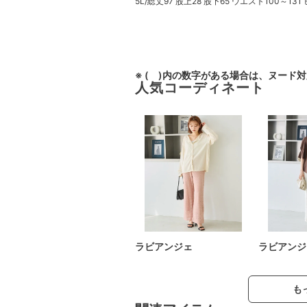
5L/総丈97 股上28 股下65 ウエスト100～131 
※ ( )内の数字がある場合は、ヌード
人気コーディネート
ラビアンジェ
ラビアンジ
も