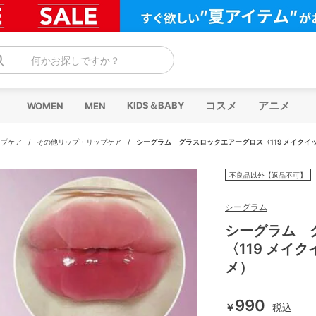
何かお探しですか？
コスメ
アニメ
KIDS＆BABY
WOMEN
MEN
ップケア
/
その他リップ・リップケア
/
シーグラム グラスロックエアーグロス〈119 メイクイ
不良品以外【返品不可】
シーグラム
シーグラム 
〈119 メイ
メ）
990
￥
税込