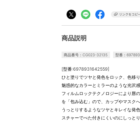
商品説明
商品番号：CG023-32135
型番：697893
[型番:6978931642559]
ひと塗りでツヤと発色をロック、色移
魅惑的なカラーとミラーのような光沢
フィルムロックテクノロジーにより唇
を「包み込む」ので、カップやマスク
うっとりするようなツヤとキレイな発
スチャーでべた付きにくいのにしっと