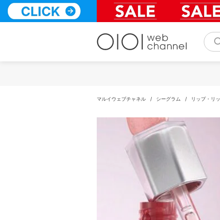
コ
ン
テ
ン
ツ
へ
ス
キ
ッ
プ
マルイウェブチャネル
/
シーグラム
/
リップ・リ