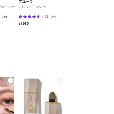
アユーラ
プセラム ロー
ナイトリップエッセンス
4.66
（
22件
）
（
3件
）
¥1,980