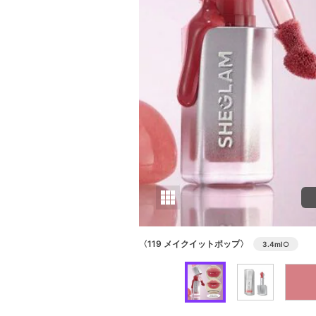
〈119 メイクイットポップ〉
3.4ml
○