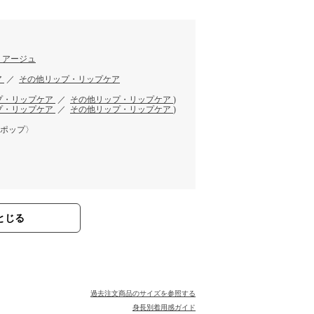
リアージュ
ア
／
その他リップ・リップケア
プ・リップケア
／
その他リップ・リップケア
)
プ・リップケア
／
その他リップ・リップケア
)
トポップ〉
とじる
過去注文商品のサイズを参照する
身長別着用感ガイド