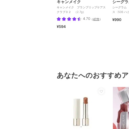
キャンメイク
シーグラ
キャンメイク プランプリップケアス
シーグラム
クラブ０２ （2.7g）
ス〈506 
メ）
4.70
（
47件
）
¥990
¥594
あなたへのおすすめア