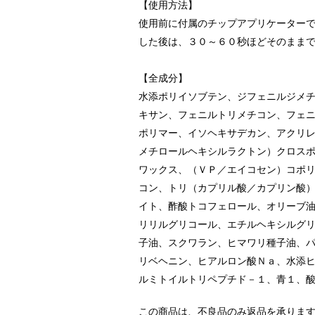
【使用方法】
使用前に付属のチップアプリケーター
した後は、３０～６０秒ほどそのまま
【全成分】
水添ポリイソブテン、ジフェニルジメ
キサン、フェニルトリメチコン、フェ
ポリマー、イソヘキサデカン、アクリ
メチロールヘキシルラクトン）クロス
ワックス、（ＶＰ／エイコセン）コポ
コン、トリ（カプリル酸／カプリン酸
イト、酢酸トコフェロール、オリーブ
リリルグリコール、エチルヘキシルグ
子油、スクワラン、ヒマワリ種子油、
リベヘニン、ヒアルロン酸Ｎａ、水添
ルミトイルトリペプチド－１、青１、
この商品は、不良品のみ返品を承りま