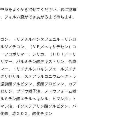
で中身をよくかき混ぜてください。唇に塗布
で、フィルム膜ができあがるまで待ちます。
チコン、トリメチルペンタフェニルトリシロ
ニルジメチコン、（ＶＰ／ヘキサデセン）コ
レーツコポリマー、シリカ、（ＨＤＩ／トリ
ポリマー、パルミチン酸デキストリン、合成
リマー、トリメチルシロキシフェニルジメチ
）グリセリル、ステアラルコニウムヘクトラ
油脂肪酸ソルビタン、炭酸プロピレン、カプ
リセリン、ブドウ種子油、メドウフォーム種
パルミチン酸エチルヘキシル、ヒマシ油、ト
ヒマシ油、イソステアリン酸ソルビタン、パ
酸化鉄、赤２０２、酸化チタン
す