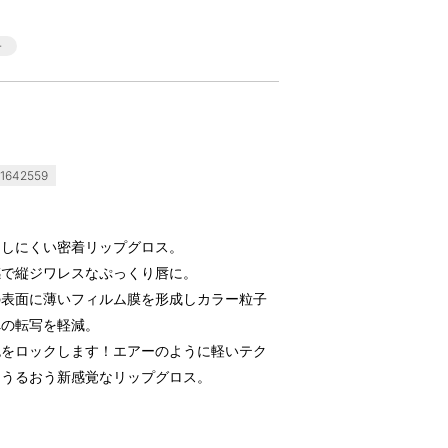
1642559
りしにくい密着リップグロス。
感で縦ジワレスなぷっくり唇に。
の表面に薄いフィルム膜を形成しカラー粒子
への転写を軽減。
色をロックします！エアーのように軽いテク
りうるおう新感覚なリップグロス。