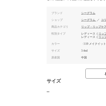
ブランド
シーグラム
ショップ
シーグラム
／
コ
商品カテゴリ
リップ・リップケ
性別タイプ
レディース
(
リッ
レディース
(
リッ
カラー
〈119 メイクイッ
サイズ
3.4ml
原産国
中国
サイズ
**