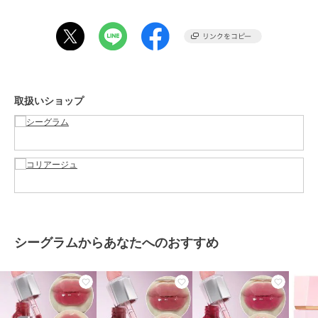
タン、炭酸プロピレン、カプリリルグリコール、エチルヘキシルグリ
セリン、ブドウ種子油、メドウフォーム種子油、スクワラン、ヒマワ
リ種子油、パルミチン酸エチルヘキシル、ヒマシ油、トリベヘニン、
ヒアルロン酸Ｎａ、水添ヒマシ油、イソステアリン酸ソルビタン、パ
ルミトイルトリペプチド－１、青１、酸化鉄、赤２０２、酸化チタン
この商品は、不良品のみ返品を承ります
取扱いショップ
ブランド
シーグラム
ショップ
シーグラム
／
コリアージュ
商品カテゴリ
リップ・リップケア
／
その他リ
ップ・リップケア
性別タイプ
レディース
リップ・リップケア
／
その他リ
ップ・リップケア
シーグラムからあなたへのおすすめ
レディース
リップ・リップケア
／
その他リ
ップ・リップケア
カラー
〈118 ストロベリーミルク〉