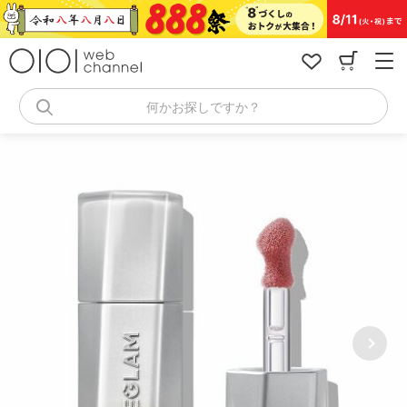
コ
ン
テ
ン
ツ
へ
何かお探しですか？
ス
キ
ッ
プ