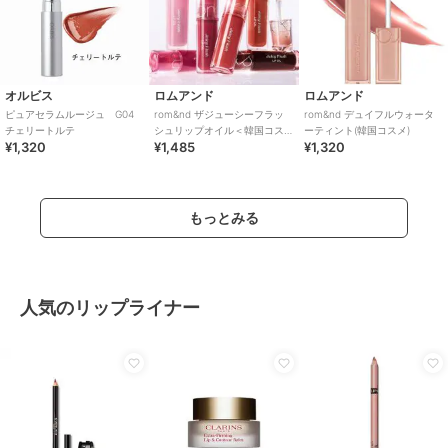
オルビス
ロムアンド
ロムアンド
ピュアセラムルージュ G04
rom&nd ザジューシーフラッ
rom&nd デュイフルウォータ
チェリートルテ
シュリップオイル＜韓国コス
ーティント(韓国コスメ)
¥1,320
¥1,485
¥1,320
メ＞
もっとみる
人気のリップライナー