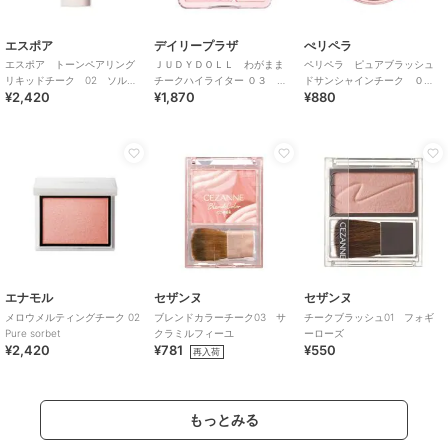
エスポア
デイリープラザ
ぺリペラ
エスポア トーンペアリング
ＪＵＤＹＤＯＬＬ わがまま
ペリペラ ピュアブラッシュ
リキッドチーク 02 ソルテ
チークハイライター ０３ ほ
ドサンシャインチーク ０
¥2,420
¥1,870
¥880
ィピンク
て顔チェリー
１ ＣＡＬＭ ＰＩＮＫ(韓国
コスメ）
エナモル
セザンヌ
セザンヌ
メロウメルティングチーク 02
ブレンドカラーチーク03 サ
チークブラッシュ01 フォギ
Pure sorbet
クラミルフィーユ
ーローズ
¥2,420
¥781
¥550
再入荷
もっとみる