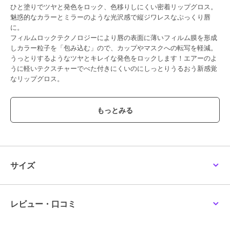
ひと塗りでツヤと発色をロック、色移りしにくい密着リップグロス。
魅惑的なカラーとミラーのような光沢感で縦ジワレスなぷっくり唇
に。
フィルムロックテクノロジーにより唇の表面に薄いフィルム膜を形成
しカラー粒子を「包み込む」ので、カップやマスクへの転写を軽減。
うっとりするようなツヤとキレイな発色をロックします！エアーのよ
うに軽いテクスチャーでべた付きにくいのにしっとりうるおう新感覚
なリップグロス。
【使用方法】
使用前に付属のチップアプリケーターで中身をよくかき混ぜてくださ
い。唇に塗布した後は、３０～６０秒ほどそのままで、フィルム膜が
できあがるまで待ちます。
【全成分】
水添ポリイソブテン、ジフェニルジメチコン、トリメチルペンタフェ
ニルトリシロキサン、フェニルトリメチコン、フェニルジメチコン、
サイズ
（ＶＰ／ヘキサデセン）コポリマー、イソヘキサデカン、アクリレー
ツコポリマー、シリカ、（ＨＤＩ／トリメチロールヘキシルラクト
ン）クロスポリマー、パルミチン酸デキストリン、合成ワックス、
（ＶＰ／エイコセン）コポリマー、トリメチルシロキシフェニルジメ
レビュー・口コミ
チコン、トリ（カプリル酸／カプリン酸）グリセリル、ステアラルコ
ニウムヘクトライト、酢酸トコフェロール、オリーブ油脂肪酸ソルビ