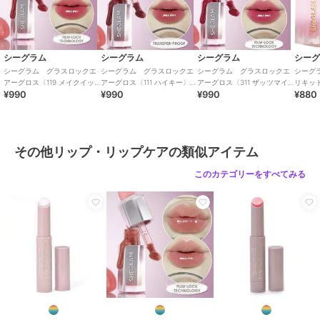
サイズ
3.4ml
原産国
中国
シーグラム
シーグラム
シーグラム
シー
シーグラム グラスロックエ
シーグラム グラスロックエ
シーグラム グラスロックエ
シーグ
アーグロス〈119 メイクイッ
アーグロス〈111 ハイキー〉
アーグロス〈311 ザッツマイ
リキッ
¥990
¥990
¥990
¥880
トポップ〉(中国コスメ）
(中国コスメ）
ジャム〉(中国コスメ）
ーキ＞
その他リップ・リップケアの類似アイテム
このカテゴリーをすべてみる