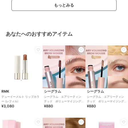
もっとみる
あなたへのおすすめアイテム
RMK
シーグラム
シーグラム
デューイーメルト リップカラ
シーグラム エアリーティン
シーグラム エアリーティン
ー (レフィル)
テッド ボリューマイジング
テッド ボリューマイジング
¥3,080
¥880
¥880
ブロウムース アッシュピン
ブロウムース ベージュ（中
ク（中国コスメ）
国コスメ）