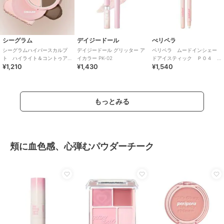
シーグラム
デイジードール
ぺリペラ
シーグラムハイパースカルプ
デイジードール グリッター ア
ペリペラ ムードインシェー
ト ハイライト＆コントゥア
イカラー PK-02
ドアイスティック Ｐ０４
¥1,210
¥1,430
¥1,540
パレット クール
ＧＬＯＲＹ ＢＥＲＲＹ(韓国
コスメ）
もっとみる
頬に血色感、心弾むパウダーチーク