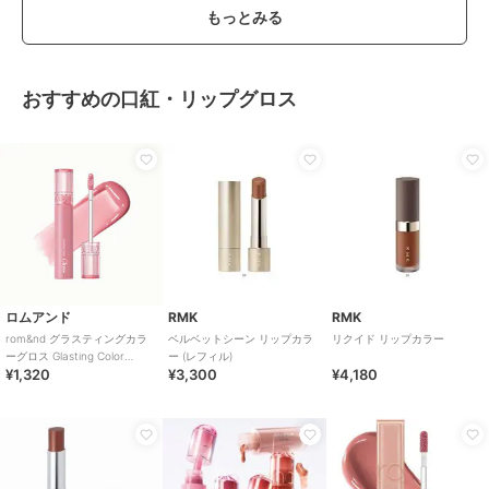
もっとみる
おすすめの口紅・リップグロス
ロムアンド
RMK
RMK
rom&nd グラスティングカラ
ベルベットシーン リップカラ
リクイド リップカラー
ーグロス Glasting Color
ー (レフィル)
¥1,320
¥3,300
¥4,180
Gloss(韓国コスメ)