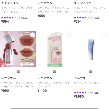
キャンメイク
シーグラム
キャンメイク
キャンメイク プランプリッ
シーグラム グラスロックエ
キャンメイク プランプリッ
プケアスクラブ０１
アーグロス〈011 ボーンレデ
プケアスクラブ０２
¥990
ィ〉(中国コスメ）
（2.7g）
4.75
4.70
（
153件
）
（
47件
）
¥594
¥594
シーグラム
シーグラム
アユーラ
シーグラム グラスロックエ
シーグラム バブルバス リッ
ナイトリップエッセンス
アーグロス〈506 ハニーグレ
プスクラブ
¥990
¥1,100
イズ〉(中国コスメ）
4.66
（
3件
）
¥1,980