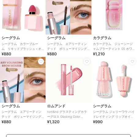
シーグラム
シーグラム
カラグラム
シーグラム カラーブルー
シーグラム エアリーティン
カラーグラム ジューシージ
ム リキッドブラッシュ＜オ
テッド ボリューマイジング
ャムブラーティント 05 ホワイ
¥880
¥880
¥1,210
ンポイント＞
ブロウムース トープ（中国
トストロベリー（韓国コス
コスメ）
メ）
シーグラム
ロムアンド
シーグラム
シーグラム エアリーティン
rom&nd グラスティングカラ
シーグラム ジェリーワウ ハイ
テッド ボリューマイジング
ーグロス Glasting Color
ドレイティング リップオイル
¥880
¥1,320
¥990
ブロウムース ブロンド（中
Gloss(韓国コスメ)
〈ピンキーアップ〉
国コスメ）