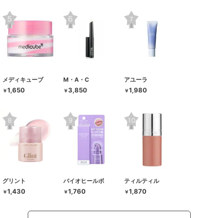
メディキューブ
M・A・C
アユーラ
1,650
3,850
1,980
￥
￥
￥
グリント
バイオヒールボ
ティルティル
1,430
1,760
1,870
￥
￥
￥