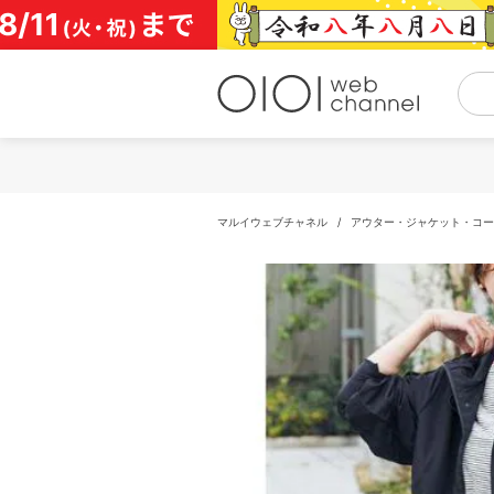
コ
ン
テ
ン
ツ
へ
ス
キ
ッ
プ
マルイウェブチャネル
/
アウター・ジャケット・コー