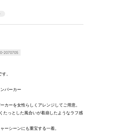
-2070705
です。
テンパーカー
パーカーを女性らしくアレンジしてご用意。
、くたっとした風合いが着崩したようなラフ感
ジャーシーンにも重宝する一着。