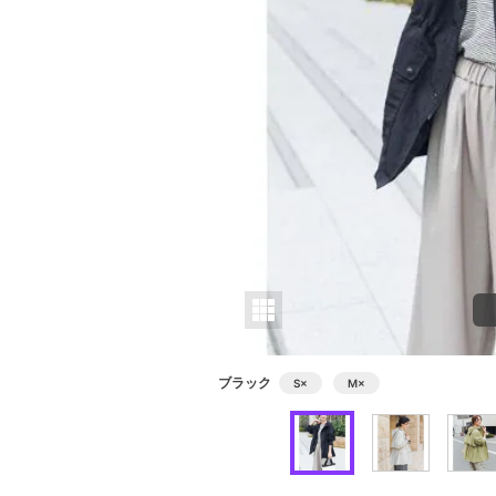
ブラック
S
×
M
×