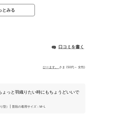
っとみる
口コミを書く
ひーます。
さま (50代～ 女性)
ちょっと羽織りたい時にもちょうどいいで
り型）
普段の着用サイズ：M-L