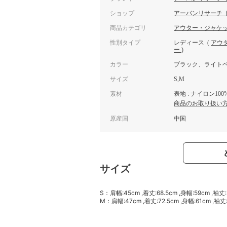
ショップ
アーバンリサーチ 
商品カテゴリ
アウター・ジャケ
性別タイプ
レディース
(
アウ
ー
)
カラー
ブラック、ライト
サイズ
S,M
素材
表地 : ナイロン10
商品のお取り扱い
原産国
中国
サイズ
S：肩幅:45cm ,着丈:68.5cm ,身幅:59cm ,袖丈
M：肩幅:47cm ,着丈:72.5cm ,身幅:61cm ,袖丈