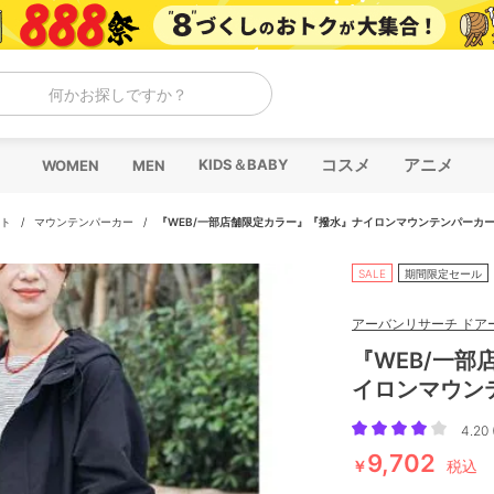
何かお探しですか？
コスメ
アニメ
KIDS＆BABY
WOMEN
MEN
ト
/
マウンテンパーカー
/
『WEB/一部店舗限定カラー』『撥水』ナイロンマウンテンパーカ
SALE
期間限定セール
アーバンリサーチ ドア
『WEB/一
イロンマウン
4.20 
9,702
￥
税込