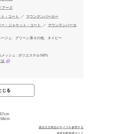
ドアーズ
ット・コート
／
マウンテンパーカー
ター・ジャケット・コート
／
マウンテンパーカ
ベージュ、グリーン系その他、ネイビー
0%メッシュ : ポリエステル100%
方法
とじる
:57cm
:58cm
過去注文商品のサイズを参照する
身長別着用感ガイド