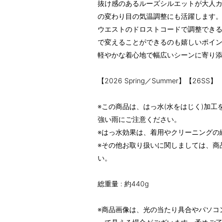
抜け感のあるルーズシルエットが大人
の変わり目の気温調整にも活躍します
ウエストのドロストコードで調整でき
で変えることができるのも嬉しいポイ
軽やかな着心地で幅広いシーンに寄り
【2026 Spring／Summer】【26SS】
※この商品は、はっ水(水をはじく)加
強い雨にご注意ください。
※はっ水効果は、着用やクリーニングの
※その他お取り扱いに関しましては、商
い。
総重量 : 約440g
※商品画像は、光の当たり具合やパソコ