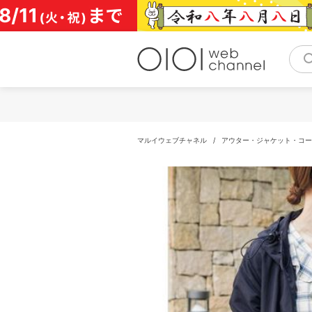
コ
ン
テ
ン
ツ
へ
ス
キ
ッ
プ
マルイウェブチャネル
/
アウター・ジャケット・コー