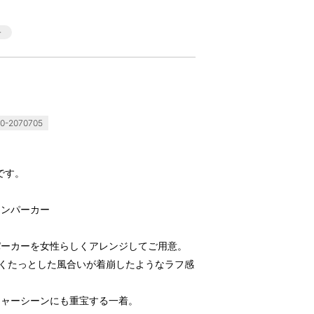
-2070705
です。
テンパーカー
パーカーを女性らしくアレンジしてご用意。
、くたっとした風合いが着崩したようなラフ感
ジャーシーンにも重宝する一着。