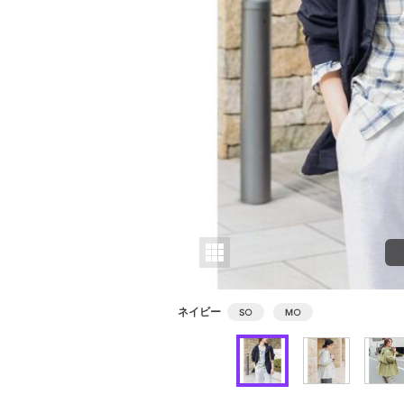
ネイビー
S
○
M
○