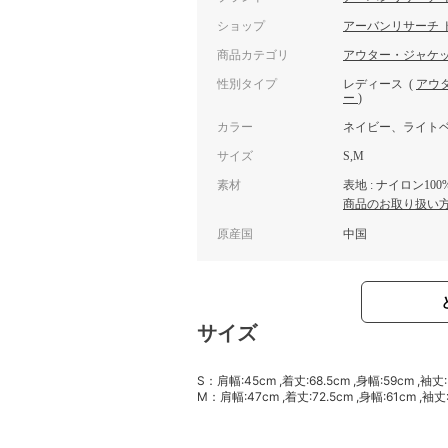
ショップ
アーバンリサーチ 
商品カテゴリ
アウター・ジャケ
性別タイプ
レディース
(
アウ
ー
)
カラー
ネイビー、ライト
サイズ
S,M
素材
表地 : ナイロン10
商品のお取り扱い
原産国
中国
サイズ
S：肩幅:45cm ,着丈:68.5cm ,身幅:59cm ,袖丈
M：肩幅:47cm ,着丈:72.5cm ,身幅:61cm ,袖丈