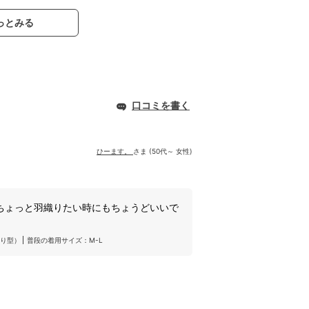
っとみる
口コミを書く
ひーます。
さま (50代～ 女性)
ちょっと羽織りたい時にもちょうどいいで
り型）
普段の着用サイズ：M-L