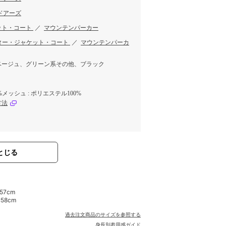
ドアーズ
ット・コート
／
マウンテンパーカー
ター・ジャケット・コート
／
マウンテンパーカ
ベージュ、グリーン系その他、ブラック
0%メッシュ : ポリエステル100%
方法
とじる
:57cm
:58cm
過去注文商品のサイズを参照する
身長別着用感ガイド