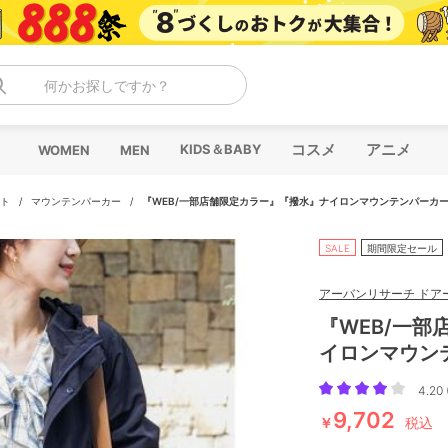
何かお探しですか？
コスメ
アニメ
KIDS＆BABY
WOMEN
MEN
ト
/
マウンテンパーカー
/
『WEB/一部店舗限定カラー』『撥水』ナイロンマウンテンパーカ
SALE
期間限定セール
アーバンリサーチ ドア
『WEB/一
イロンマウン
4.20 
9,702
￥
税込