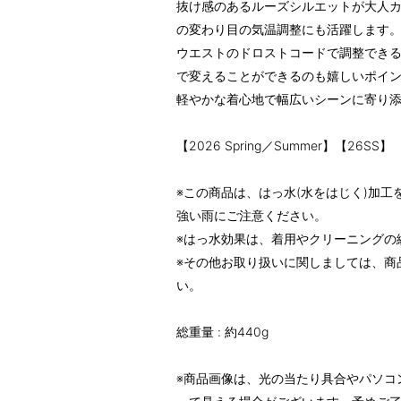
抜け感のあるルーズシルエットが大人
の変わり目の気温調整にも活躍します
ウエストのドロストコードで調整でき
で変えることができるのも嬉しいポイ
軽やかな着心地で幅広いシーンに寄り
【2026 Spring／Summer】【26SS】
※この商品は、はっ水(水をはじく)加
強い雨にご注意ください。
※はっ水効果は、着用やクリーニングの
※その他お取り扱いに関しましては、商
い。
総重量 : 約440g
※商品画像は、光の当たり具合やパソコ