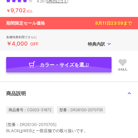
4.20
(
5件の口コミ
)
9,702
￥
税込
期間限定セール価格
8月11日23:59
まで
各種特典利用でさらに
￥4,000
OFF
特典内訳
カラー・サイズを選ぶ
448人
商品説明
商品番号：CG023-31872
型番：DR26130-2070705
[型番：DR26130-2070705]
BLACKはWEBと一部店舗での取り扱いです。