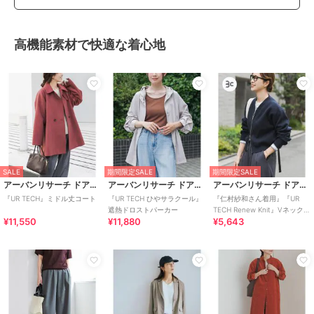
高機能素材で快適な着心地
SALE
期間限定SALE
期間限定SALE
アーバンリサーチ ドアーズ
アーバンリサーチ ドアーズ
アーバンリサーチ ドアーズ
『UR TECH』ミドル丈コート
『UR TECH ひやサラクール』
『仁村紗和さん着用』『UR
遮熱ドロストパーカー
TECH Renew Knit』Vネック
¥11,550
¥11,880
¥5,643
ZIPカーディガン