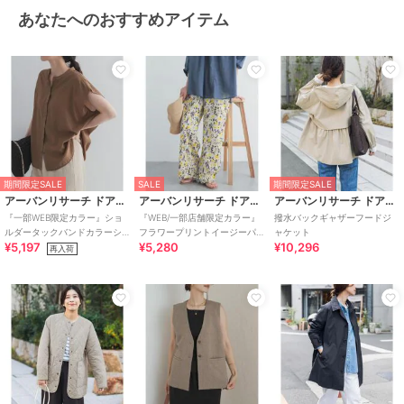
あなたへのおすすめアイテム
期間限定SALE
SALE
期間限定SALE
アーバンリサーチ ドアーズ
アーバンリサーチ ドアーズ
アーバンリサーチ ドアーズ
『一部WEB限定カラー』ショ
『WEB/一部店舗限定カラー』
撥水バックギャザーフードジ
ルダータックバンドカラーシ
フラワープリントイージーパ
ャケット
¥5,197
¥5,280
¥10,296
ャツ
ンツ
再入荷