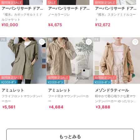
期間限定SALE
SALE
期間限定SALE
アーバンリサーチ ドアーズ
アーバンリサーチ ドアーズ
アーバンリサーチ ドアーズ
『撥水』カポックキルトミド
ノーカラージレ
『撥水』スタンドミドルコー
ルジャケット
ト
¥10,000
¥4,675
¥12,672
PR
PR
PR
期間限定SALE
期間限定SALE
期間限定SALE
¥200ｸｰﾎﾟﾝ
¥200ｸｰﾎﾟﾝ
¥200ｸｰﾎﾟﾝ
アミュレット
アミュレット
メゾンドラティール
フライフロントマウンテンパ
フード付きマウンテンパーカ
軽やかで着心地ラクな夏マウ
ーカー
ー
ンテンパーカー ゆったりシル
エットで体型カバーも叶う着
5,561
4,684
3,888
¥
¥
¥
回し万能アウター
もっとみる