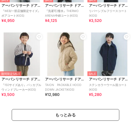
アーバンリサーチ ドアーズ
アーバンリサーチ ドアーズ
アーバンリサーチ ドアーズ
『WEB/一部店舗限定サイズ』
『洗濯可/撥水』THERMO
リバーシブルフリースコート
ボアコート(KIDS)
ARENA中綿コート(KIDS)
(KIDS)
¥4,950
¥4,125
¥3,520
期間限定SALE
SALE
アーバンリサーチ ドアーズ
アーバンリサーチ ドアーズ
アーバンリサーチ ドアーズ
『150サイズあり』パッカブル
TAION PACKABLE HOOD
ステンカラーウール混コート
ウィンドブレーカー(KIDS)
DOWN JACKET(KIDS)
(KIDS)
¥3,500
¥12,980
¥5,280
もっとみる