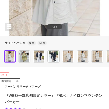
1/52
ライトベージュ
S
○
M
○
SALE
期間限定セール
アーバンリサーチ ドアーズ
『WEB/一部店舗限定カラー』『撥水』ナイロンマウンテン
パーカー