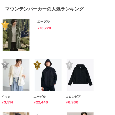
マウンテンパーカーの人気ランキング
エーグル
16,720
￥
イッカ
エーグル
コロンビア
3,514
22,440
6,930
￥
￥
￥