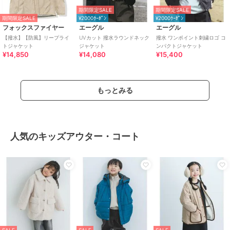
期間限定SALE
期間限定SALE
期間限定SALE
¥2000ｸｰﾎﾟﾝ
¥2000ｸｰﾎﾟﾝ
フォックスファイヤー
エーグル
エーグル
【撥水】【防風】リープライ
UVカット 撥水ラウンドネック
撥水 ワンポイント刺繍ロゴ コ
トジャケット
ジャケット
ンパクトジャケット
¥14,850
¥14,080
¥15,400
もっとみる
人気のキッズアウター・コート
SALE
SALE
SALE