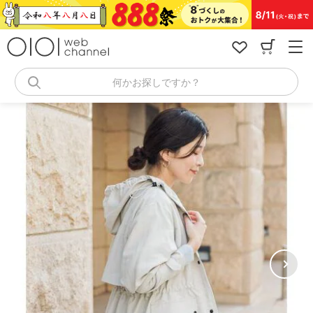
コ
ン
テ
ン
ツ
へ
何かお探しですか？
ス
キ
ッ
プ