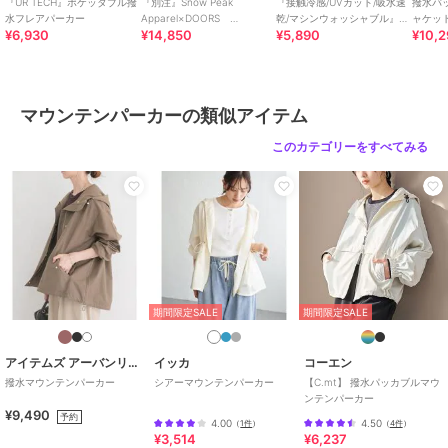
ブランド
アーバンリサーチ ドアーズ
『UR TECH』ポケッタブル撥
『別注』Snow Peak
『接触冷感/UVカット/吸水速
撥水バ
水フレアパーカー
Apparel×DOORS
乾/マシンウォッシャブル』ド
ャケッ
ショップ
アーバンリサーチ ドアーズ
¥6,930
¥14,850
¥5,890
¥10,2
U.L.DOUBLEWEAVEPARKER
ライタッチリラ
商品カテゴリ
アウター・ジャケット・コート
／
マウンテンパーカー
性別タイプ
レディース
マウンテンパーカーの類似アイテム
アウター・ジャケット・コート
このカテゴリーをすべてみる
／
マウンテンパーカー
カラー
ライトベージュ、グリーン系その
他、ネイビー、ブラック
サイズ
S,M
素材
表地 : ナイロン100%メッシュ : ポ
リエステル100%
商品のお取り扱い方法
期間限定SALE
期間限定SALE
原産国
中国
アイテムズ アーバンリサーチ
イッカ
コーエン
撥水マウンテンパーカー
シアーマウンテンパーカー
【C.mt】 撥水パッカブルマウ
ンテンパーカー
¥9,490
予約
4.00
4.50
（
1件
）
（
4件
）
¥3,514
¥6,237