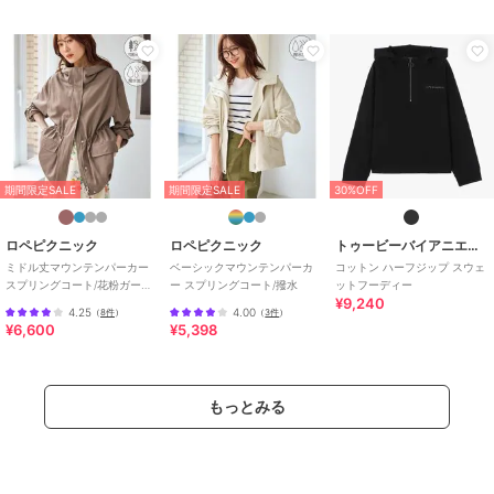
期間限定SALE
期間限定SALE
30%OFF
ロペピクニック
ロペピクニック
トゥービーバイアニエスベー
ミドル丈マウンテンパーカー
ベーシックマウンテンパーカ
コットン ハーフジップ スウェ
スプリングコート/花粉ガー
ー スプリングコート/撥水
ットフーディー
¥9,240
ド・撥水
4.25
4.00
（
8件
）
（
3件
）
¥6,600
¥5,398
もっとみる