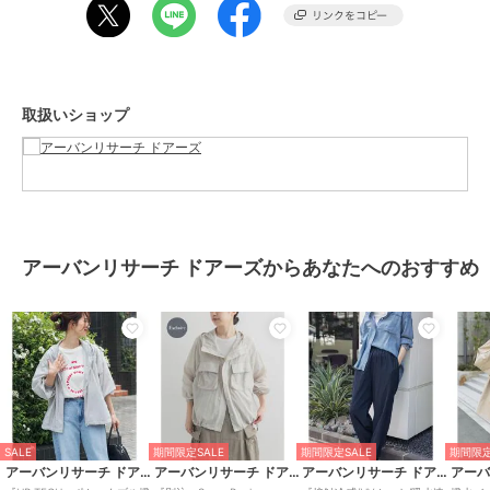
総重量 : 約440g
※商品画像は、光の当たり具合やパソコンなどの閲覧環境により、実
際の色味と異なって見える場合がございます。予めご了承ください。
取扱いショップ
※商品の色味の目安は、商品単体の画像をご参照ください。
▼お気に入り登録のおすすめ▼
お気に入り登録された商品は、マイページにて現在の価格情報や在庫
状況の確認が可能です。
お買い物リストの管理にぜひご利用ください。
アーバンリサーチ ドアーズからあなたへのおすすめ
素材感
透け感 : ややあり(L.BEIGEのみ)
伸縮性 : なし
裏地 : なし
光沢 : なし
ポケット : あり
期間限定セール開催中
SALE
期間限定SALE
期間限定SALE
期間限定
アーバンリサーチ ドアーズ
アーバンリサーチ ドアーズ
アーバンリサーチ ドアーズ