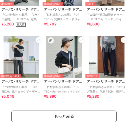
40%OFF
期間限定SALE
SALE
アーバンリサーチ ドアーズ
アーバンリサーチ ドアーズ
アーバンリサーチ ドアーズ
『仁村紗和さん着用』『3サイ
『仁村紗和さん着用』『UR
『WEB/一部店舗限定カラー』
ズ展開』『UR TECH』完声/涼
TECH』完声テーラードジャケ
『UR TECH』コーデュロイシ
¥5,280
¥9,702
¥6,600
ギャザーワイドパ
ット
ャツワンピース
再入荷
期間限定SALE
期間限定SALE
40%OFF
アーバンリサーチ ドアーズ
アーバンリサーチ ドアーズ
アーバンリサーチ ドアーズ
『仁村紗和さん着用』『UR
『仁村紗和さん着用』『UR
『仁村紗和さん着用』『3サイ
TECH』完声タックギャザーワ
TECH Renew Knit』Vネックプ
ズ展開』『UR TECH』完声/涼
¥5,049
¥5,890
¥5,280
イドパンツ
ルオーバー
ギャザーワイドパ
もっとみる