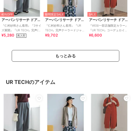
40%OFF
期間限定SALE
SALE
アーバンリサーチ ドアーズ
アーバンリサーチ ドアーズ
アーバンリサーチ ドアーズ
『仁村紗和さん着用』『3サイ
『仁村紗和さん着用』『UR
『WEB/一部店舗限定カラー』
ズ展開』『UR TECH』完声/涼
TECH』完声テーラードジャケ
『UR TECH』コーデュロイシ
¥5,280
¥9,702
¥6,600
ギャザーワイドパ
ット
ャツワンピース
再入荷
もっとみる
UR TECHのアイテム