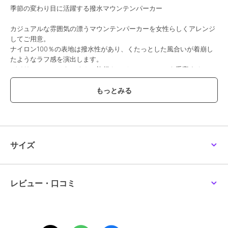
季節の変わり目に活躍する撥水マウンテンパーカー
カジュアルな雰囲気の漂うマウンテンパーカーを女性らしくアレンジ
してご用意。
ナイロン100％の表地は撥水性があり、くたっとした風合いが着崩し
たようなラフ感を演出します。
デイリーユースはもちろん、旅行やレジャーシーンにも重宝する一
着。
抜け感のあるルーズシルエットが大人カジュアルなスタイリングにマ
ッチし、季節の変わり目の気温調整にも活躍します。
ウエストのドロストコードで調整できるため、シルエットを気分やコ
ーディネートで変えることができるのも嬉しいポイント。
軽やかな着心地で幅広いシーンに寄り添う万能アウターです。
サイズ
【2026 Spring／Summer】【26SS】
※この商品は、はっ水(水をはじく)加工を施しております。防水ではあ
りませんので強い雨にご注意ください。
レビュー・口コミ
※はっ水効果は、着用やクリーニングの繰り返しで徐々に低下しま
す。
※その他お取り扱いに関しましては、商品に付属のアテンションタグ
をご覧ください。