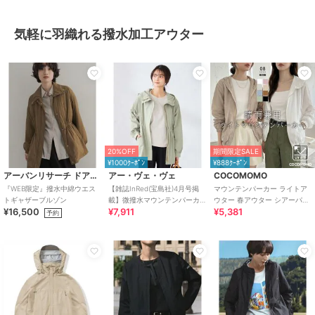
気軽に羽織れる撥水加工アウター
20%OFF
期間限定SALE
¥1000ｸｰﾎﾟﾝ
¥888ｸｰﾎﾟﾝ
アーバンリサーチ ドアーズ
アー・ヴェ・ヴェ
COCOMOMO
『WEB限定』撥水中綿ウエス
【雑誌InRed(宝島社)4月号掲
マウンテンパーカー ライトア
トギャザーブルゾン
載】微撥水マウンテンパーカ
ウター 春アウター シアーパー
¥16,500
¥7,911
¥5,381
ー
カー レディース アウター ブル
予約
ゾン 撥水