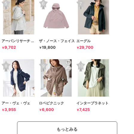
アーバンリサーチ ドアーズ
ザ・ノース・フェイス
エーグル
9,702
19,800
29,700
￥
￥
￥
アー・ヴェ・ヴェ
ロペピクニック
インタープラネット
3,955
6,600
7,425
￥
￥
￥
もっとみる