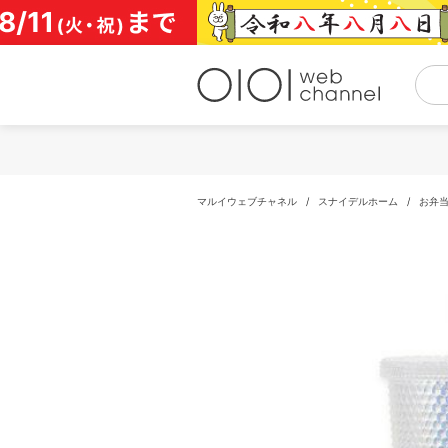
コ
ン
テ
ン
ツ
へ
ス
キ
ッ
プ
マルイウェブチャネル
/
スナイデルホーム
/
お弁