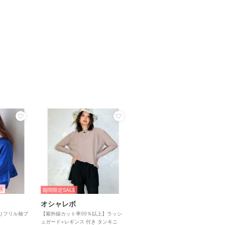
割
期間限定SALE
オシャレボ
りフリル袖ブ
【紫外線カット率99％以上】ラッシ
ュガード×レギンス 付き タンキニ