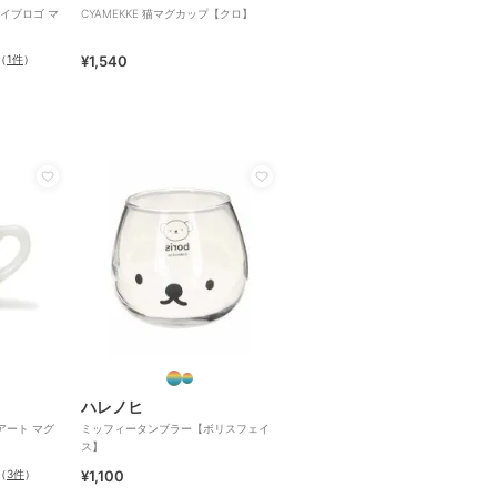
イブロゴ マ
CYAMEKKE 猫マグカップ【クロ】
（
1件
）
¥1,540
ハレノヒ
アート マグ
ミッフィータンブラー【ボリスフェイ
ス】
（
3件
）
¥1,100