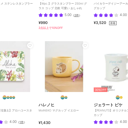
メ ステンレスタンブラー
【Wpc.】グラスタンブラー 250ml グ
バイカラーデイジーアーカ
ラス コップ 北欧 可愛い おしゃれ
グカップ
5.00
4.00
（
2件
）
¥990
¥3,520
新着
2点以上で10%OFF
30%OFF
ハレノヒ
ジェラート ピケ
【珪藻土】アロハコースタ
MoiNEKO マグカップ イエロー
【PEANUTS】オリジナル
カップ
4.00
4.00
（
1件
）
¥1,430