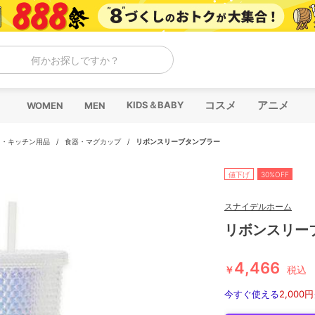
何かお探しですか？
コスメ
アニメ
KIDS＆BABY
WOMEN
MEN
当・キッチン用品
/
食器・マグカップ
/
リボンスリーブタンブラー
値下げ
30%OFF
スナイデルホーム
リボンスリー
4,466
￥
税込
今すぐ使える
2,000円