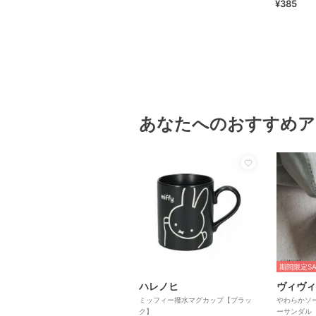
¥385
あなたへのおすすめア
期間限定SA
ハレノヒ
ヴィヴィ
ミッフィー撥水マグカップ【ブラッ
やわらかソ
ク】
ーサンダル