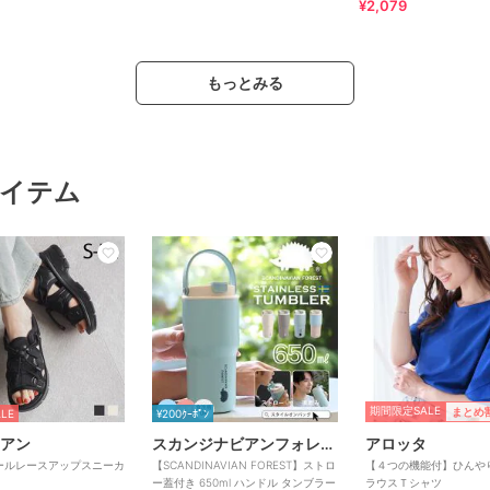
¥2,079
もっとみる
イテム
期間限定SALE
まとめ
LE
¥200ｸｰﾎﾟﾝ
アン
スカンジナビアンフォレスト
アロッタ
ールレースアップスニーカ
【SCANDINAVIAN FOREST】ストロ
【４つの機能付】ひんや
ー蓋付き 650ml ハンドル タンブラー
ラウスＴシャツ