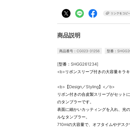
商品説明
商品番号：CG023-31256
型番：SHGG26
[型番：SHGG261234]
<b>リボンスリーブ付きの大容量キラキ
<b>【Design／Styling】<／b>
リボン付きの合皮製スリーブがセット
のタンブラーです。
表面に細かいカッティングを入れ、光
ルなタンブラー。
710mlの大容量で、オフタイムやデス