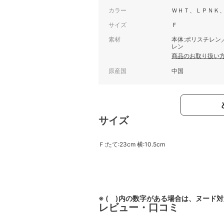
カラー
ＷＨＴ、ＬＰＮＫ
サイズ
Ｆ
素材
本体:ポリスチレン
レン
商品のお取り扱い
原産国
中国
サイズ
Ｆ:たて:23cm 横:10.5cm
※ ( )内の数字がある場合は、ヌード
レビュー・口コミ