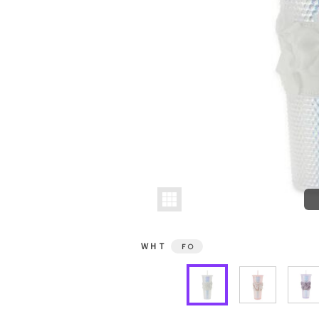
ＷＨＴ
Ｆ
○