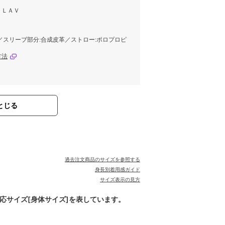
、ＬＡＶ
／スリーブ部分:合成皮革／ストロー:ポロプロピ
方法
とじる
過去注文商品のサイズを参照する
身長別着用感ガイド
サイズ表示の見方
対応サイズ[身体サイズ]を表しています。