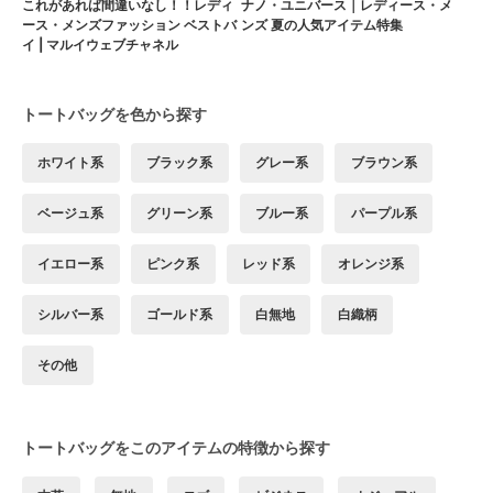
これがあれば間違いなし！！レディ
ナノ・ユニバース｜レディース・メ
ース・メンズファッション ベストバ
ンズ 夏の人気アイテム特集
イ | マルイウェブチャネル
トートバッグを色から探す
ホワイト系
ブラック系
グレー系
ブラウン系
ベージュ系
グリーン系
ブルー系
パープル系
イエロー系
ピンク系
レッド系
オレンジ系
シルバー系
ゴールド系
白無地
白織柄
その他
トートバッグをこのアイテムの特徴から探す