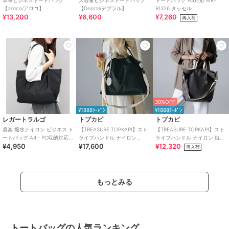
本革ビジネストートバッグ
大容量ビジネストートバッグ
トートバッグ A4対応 MR-
【aroco/アロコ】
【Depral/デプラル】
B1326 タッセル
¥13,200
¥6,600
¥7,260
再入荷
30%OFF
¥1888ｸｰﾎﾟﾝ
¥1888ｸｰﾎﾟﾝ
レガートラルゴ
トプカピ
トプカピ
肩楽 撥水ナイロン ビジネス ト
【TREASURE TOPKAPI】スト
【TREASURE TOPKAPI】スト
ートバッグ A4・PC収納対応
ライプハンドル ナイロン
ライプハンドル ナイロン 縦型
¥4,950
¥17,600
¥12,320
軽量 肩楽シリーズ
2way トートバッグ A4対応
2way トートバッグ A4
再入荷
もっとみる
トートバッグの人気ランキング