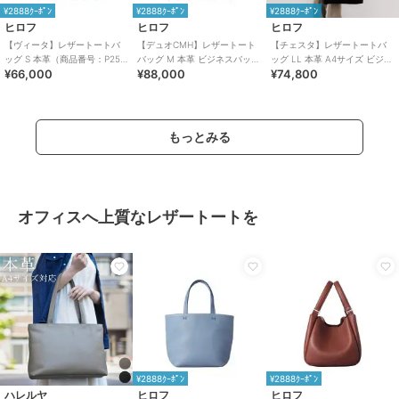
¥2888ｸｰﾎﾟﾝ
¥2888ｸｰﾎﾟﾝ
¥2888ｸｰﾎﾟﾝ
ヒロフ
ヒロフ
ヒロフ
【ヴィータ】レザートートバ
【デュオCMH】レザートート
【チェスタ】レザートートバ
ッグ S 本革（商品番号：P25-
バッグ M 本革 ビジネスバッグ
ッグ LL 本革 A4サイズ ビジネ
¥66,000
¥88,000
¥74,800
20310）
（商品番号：P25-35435）
スバッグ ※WEB限定（商品番
号：P25－30630）
もっとみる
オフィスへ上質なレザートートを
¥2888ｸｰﾎﾟﾝ
¥2888ｸｰﾎﾟﾝ
ハレルヤ
ヒロフ
ヒロフ