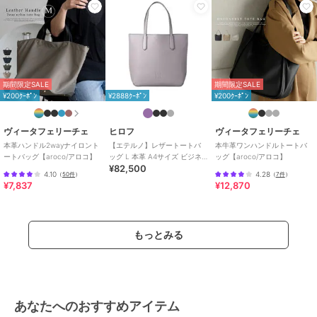
カジュアル
/
Ａ４収納可
/
2WAY
以上
原産国
イタリア製
期間限定SALE
期間限定SALE
¥200ｸｰﾎﾟﾝ
¥2888ｸｰﾎﾟﾝ
¥200ｸｰﾎﾟﾝ
ヴィータフェリーチェ
ヒロフ
ヴィータフェリーチェ
本革ハンドル2wayナイロント
【エテルノ】レザートートバ
本牛革ワンハンドルトートバ
ートバッグ【aroco/アロコ】
ッグ L 本革 A4サイズ ビジネ
ッグ【aroco/アロコ】
¥82,500
スバッグ（商品番号：P25-
4.10
4.28
（
50件
）
（
7件
）
20420）
¥7,837
¥12,870
もっとみる
あなたへのおすすめアイテム