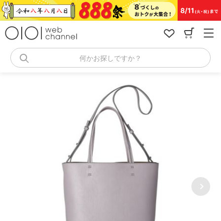
コ
ン
テ
ン
ツ
へ
何かお探しですか？
ス
キ
ッ
プ