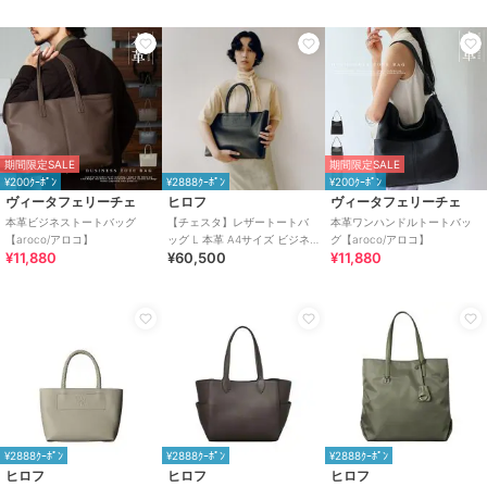
期間限定SALE
期間限定SALE
¥200ｸｰﾎﾟﾝ
¥2888ｸｰﾎﾟﾝ
¥200ｸｰﾎﾟﾝ
ヴィータフェリーチェ
ヒロフ
ヴィータフェリーチェ
本革ビジネストートバッグ
【チェスタ】レザートートバ
本革ワンハンドルトートバッ
【aroco/アロコ】
ッグ L 本革 A4サイズ ビジネ
グ【aroco/アロコ】
¥11,880
¥60,500
¥11,880
スバッグ ※WEB限定（商品番
号：P25－30500）
¥2888ｸｰﾎﾟﾝ
¥2888ｸｰﾎﾟﾝ
¥2888ｸｰﾎﾟﾝ
ヒロフ
ヒロフ
ヒロフ