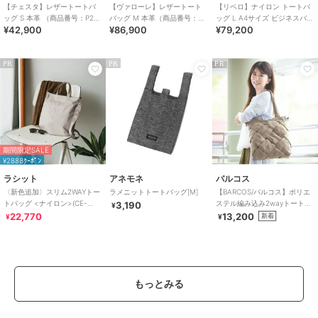
【チェスタ】レザートートバ
【ヴァローレ】レザートート
【リベロ】ナイロン トートバ
ッグ S 本革 （商品番号：P25
バッグ M 本革（商品番号：
ッグ L A4サイズ ビジネスバッ
¥42,900
¥86,900
¥79,200
－30530）
P25-35313）
グ（商品番号：P25-39314）
PR
PR
PR
期間限定SALE
¥2888ｸｰﾎﾟﾝ
ラシット
アネモネ
バルコス
〈新色追加〉スリム2WAYトー
ラメニットトートバッグ[M]
【BARCOS/バルコス】ポリエ
トバッグ <ナイロン>(CE-
ステル編み込み2wayトートバ
3,190
¥
1404-WEB)
ッグ
22,770
13,200
新着
¥
¥
もっとみる