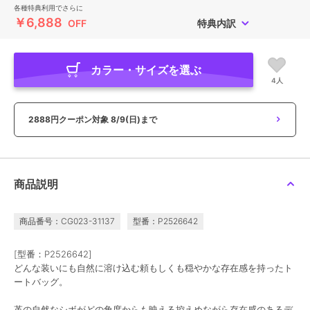
各種特典利用でさらに
￥6,888
OFF
特典内訳
カラー・サイズを選ぶ
4人
2888円クーポン対象
8/9(日)まで
商品説明
商品番号：CG023-31137
型番：P2526642
[型番：P2526642]
どんな装いにも自然に溶け込む頼もしくも穏やかな存在感を持ったト
ートバッグ。
革の自然なシボがどの角度からも映える控えめながら存在感のあるデ