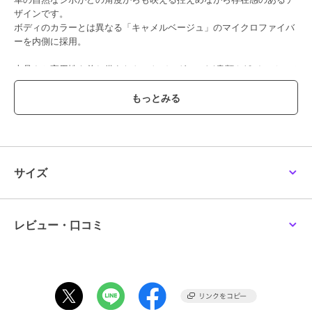
ザインです。
ボディのカラーとは異なる「キャメルベージュ」のマイクロファイバ
ーを内側に採用。
上品さと実用性を兼ね備えたトートバッグで、A4書類や13インチのノ
ートPC、ポーチ、500mlペットボトルなどを無理なく収納できる容量
を持ちながら軽量。
荷物が多い日には、ショルダーストラップを取り付けて斜め掛けや肩
掛けに。
●ポケット数 内側：パッチポケット×1
●ショルダーストラップ付属（ギボシで3段階に調整可能）
●裏地：マイクロファイバー
サイズ
※全色「キャメルベージュ」を使用。
【おすすめのご使用シーン】
A4の書類を収納できるため、習い事やビジネスシーンでも活躍。
レビュー・口コミ
【素材】
＜ソフトバケッタ＞
混合なめし、ナチュラルシュリンク仕上げ。
自然なシボで、革本来の弾力を愉しめる素材。
ナチュラルシュリンクの為、一枚一枚革の表情が異なります。