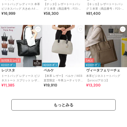
トートバッグ レディース 本革
【チッタ】レザートートバッ
【キッカ】レザートートバッ
ビジネスバッグ 大きめ A4 大
グ S 本革（商品番号：P25‐
グ S 本革（商品番号：P25-
¥16,999
¥58,300
¥81,400
容量 軽量 おしゃれ
35550）
35662）
期間限定SALE
SALE
¥200ｸｰﾎﾟﾝ
¥200ｸｰﾎﾟﾝ
¥200ｸｰﾎﾟﾝ
レジスタ
ペルケ
ヴィータフェリーチェ
トートバッグ レディース ビジ
【本革 レザー】 ペルケ / WEB
本革ビジネストートバッグ
ネストート スプリット レザー
直営限定・牛革ユーティリテ
【aroco/アロコ】
¥11,385
¥19,910
¥13,200
牛床革
ィA4・2wayトートバッグ
もっとみる