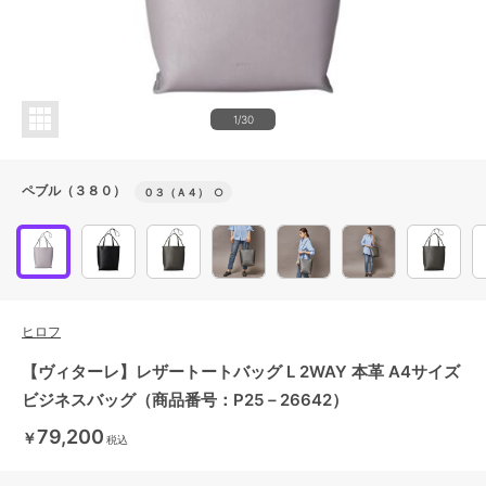
1/30
ペブル（３８０）
０３（Ａ４）
○
ヒロフ
【ヴィターレ】レザートートバッグ L 2WAY 本革 A4サイズ
ビジネスバッグ（商品番号：P25－26642）
79,200
￥
税込