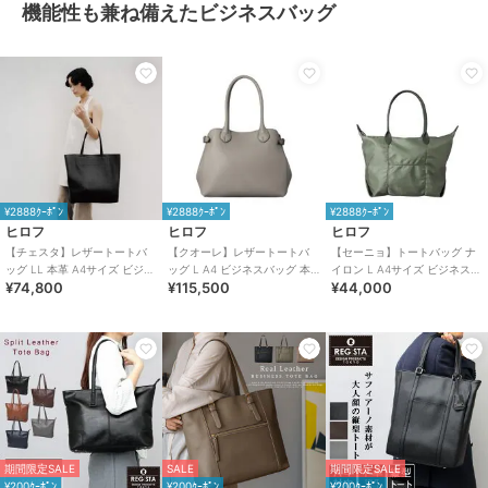
機能性も兼ね備えたビジネスバッグ
¥2888ｸｰﾎﾟﾝ
¥2888ｸｰﾎﾟﾝ
¥2888ｸｰﾎﾟﾝ
ヒロフ
ヒロフ
ヒロフ
【チェスタ】レザートートバ
【クオーレ】レザートートバ
【セーニョ】トートバッグ ナ
ッグ LL 本革 A4サイズ ビジネ
ッグ L A4 ビジネスバッグ 本
イロン L A4サイズ ビジネスバ
¥74,800
¥115,500
¥44,000
スバッグ ※WEB限定（商品番
革（商品番号：P25－35642）
ッグ（商品番号：P25－
号：P25－30630）
39642）
期間限定SALE
SALE
期間限定SALE
¥200ｸｰﾎﾟﾝ
¥200ｸｰﾎﾟﾝ
¥200ｸｰﾎﾟﾝ