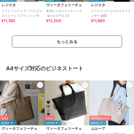
レジスタ
ヴィータフェリーチェ
レジスタ
トートバッグ レディース ビジ
本革ビジネストートバッグ
トートバッグ ビジネストート
ネストート スプリット レザー
【aroco/アロコ】
レザー 縦型
¥11,385
¥13,200
¥11,880
牛床革
もっとみる
A4サイズ対応のビジネストート
SALE
SALE
期間限定SALE
¥200ｸｰﾎﾟﾝ
¥200ｸｰﾎﾟﾝ
¥888ｸｰﾎﾟﾝ
ヴィータフェリーチェ
ヴィータフェリーチェ
ムルーア