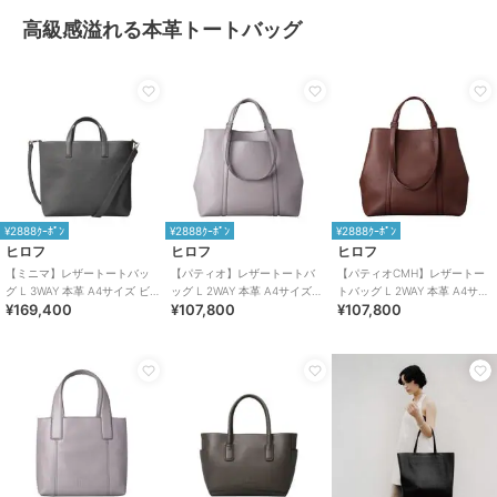
高級感溢れる本革トートバッグ
¥2888ｸｰﾎﾟﾝ
¥2888ｸｰﾎﾟﾝ
¥2888ｸｰﾎﾟﾝ
ヒロフ
ヒロフ
ヒロフ
【ミニマ】レザートートバッ
【パティオ】レザートートバ
【パティオCMH】レザートー
グ L 3WAY 本革 A4サイズ ビ
ッグ L 2WAY 本革 A4サイズ
トバッグ L 2WAY 本革 A4サイ
¥169,400
¥107,800
¥107,800
ジネスバッグ（商品番号：
ビジネスバッグ（商品番号：
ズ ビジネスバッグ（商品番
P25-33003）
P25-20223）
号：P25-35513）