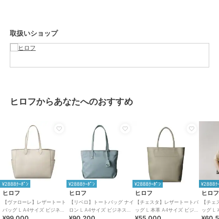
傷が比較的目立ちにくく、使うほどに柔らかさが増していき革を育て
る楽しみがあるレザー。
取扱いショップ
【グループについて】
イタリア語で「生命力」を意味するVITALE（ヴィターレ）。
ベジタブルタンニンレザーを使用し、自然の恵みから生まれた生命力
あふれるバッググループ。
使うほどに艶と柔らかさが増す、まさに「生命力」を感じさせる素
材。
時間の経過とともに自分だけのバッグに育てる楽しさを感じられるグ
ヒロフからあなたへのおすすめ
ループ。
※商品ご購入時にお渡しするお買上げ証明書にお取り扱い上のご注意
とお手入れについての表示がございますのでよくお読みください。
※照明の関係により、実際よりも色味が違って見える場合がありま
す。また、パソコン・スマートフォンなどの環境により、若干製品と
画像のカラーが異なる場合もございます。
¥2888ｸｰﾎﾟﾝ
¥2888ｸｰﾎﾟﾝ
¥2888ｸｰﾎﾟﾝ
¥2888ｸ
重量:約665g(サンプルサイズ)
ヒロフ
ヒロフ
ヒロフ
ヒロ
【ヴァローレ】レザートート
【リベロ】トートバッグ ナイ
【チェスタ】レザートートバ
【チェ
バッグ L A4サイズ ビジネス
ロン L A4サイズ ビジネスバ
ッグ L 本革 A4サイズ ビジネ
ッグ L
¥99,000
¥90,200
¥55,000
¥60,
バッグ本革（商品番号：P25-
ッグ（商品番号：P25-
スバッグ（商品番号：P25-
スバッグ