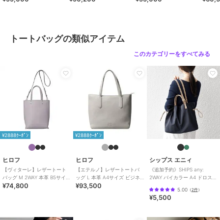
ブランド
ヒロフ
35314）
39316）
30009）
号：P2
ショップ
ヒロフ
商品カテゴリ
バッグ
／
トートバッグ
トートバッグの類似アイテム
性別タイプ
レディース
このカテゴリーをすべてみる
バッグ
／
トートバッグ
カラー
ペブル（３８０）、ブラック（０
１９）、ダークグレー（１１５）
サイズ
０３（Ａ４）
素材
外側：牛革（ソフトバケッタ） 内
側：マイクロファイバー
¥2888ｸｰﾎﾟﾝ
¥2888ｸｰﾎﾟﾝ
商品のお取り扱い方法
特徴
バッグ
ヒロフ
ヒロフ
シップス エニィ
本革
/
無地
/
ロゴ
/
ビジネス
/
【ヴィターレ】レザートート
【エテルノ】レザートートバ
《追加予約》SHIPS any:
カジュアル
/
Ａ４収納可
/
2WAY
バッグ M 2WAY 本革 B5サイズ
ッグ L 本革 A4サイズ ビジネ
2WAY バイカラー A4 ドロスト
以上
¥74,800
¥93,500
（商品番号：P25－26641）
スバッグ（商品番号：P25-
トート バッグ
5.00
（
2件
）
20421）
¥5,500
トートバッグ
本革
/
無地
/
ロゴ
/
ビジネス
/