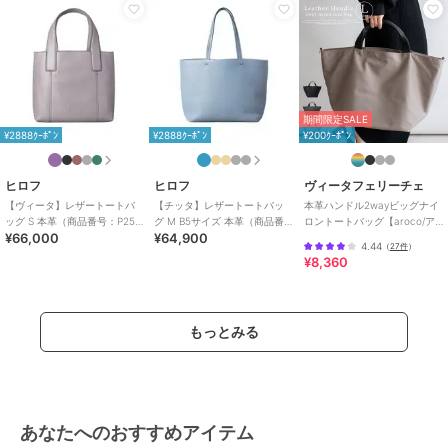
カジュアル
/
2WAY以上
原産国
イタリア製
期間限定SALE
¥2888ｸｰﾎﾟﾝ
¥2888ｸｰﾎﾟﾝ
¥200ｸｰﾎﾟﾝ
ヒロフ
ヒロフ
ヴィータフェリーチェ
【ヴィータ】レザートートバ
【チッタ】レザートートバッ
本革ハンドル2wayビッグナイ
ッグ S 本革（商品番号：P25-
グ M B5サイズ 本革（商品番
ロントートバッグ【aroco/ア
¥66,000
¥64,900
20310）
号：P25‐35551）
ロコ】
4.44
（
27件
）
¥8,360
もっとみる
あなたへのおすすめアイテム