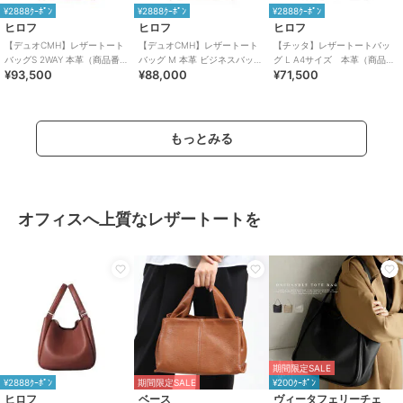
¥2888ｸｰﾎﾟﾝ
¥2888ｸｰﾎﾟﾝ
¥2888ｸｰﾎﾟﾝ
ヒロフ
ヒロフ
ヒロフ
【デュオCMH】レザートート
【デュオCMH】レザートート
【チッタ】レザートートバッ
バッグS 2WAY 本革（商品番
バッグ M 本革 ビジネスバッグ
グ L A4サイズ 本革（商品番
¥93,500
¥88,000
¥71,500
号：P25-35433）
（商品番号：P25-35435）
号：P25‐35552）
もっとみる
オフィスへ上質なレザートートを
期間限定SALE
¥2888ｸｰﾎﾟﾝ
期間限定SALE
¥200ｸｰﾎﾟﾝ
ヒロフ
ベース
ヴィータフェリーチェ