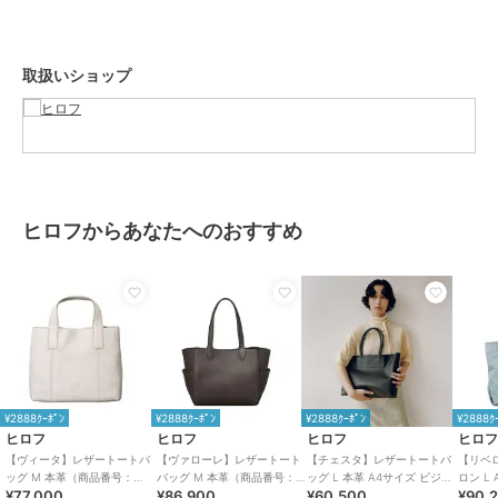
ナチュラルシュリンクの為、一枚一枚革の表情が異なります。
傷が比較的目立ちにくく、使うほどに柔らかさが増していき革を育て
る楽しみがあるレザー。
取扱いショップ
【グループについて】
イタリア語で「生命力」を意味するVITALE（ヴィターレ）。
ベジタブルタンニンレザーを使用し、自然の恵みから生まれた生命力
あふれるバッググループ。
使うほどに艶と柔らかさが増す、まさに「生命力」を感じさせる素
材。
ヒロフからあなたへのおすすめ
時間の経過とともに自分だけのバッグに育てる楽しさを感じられるグ
ループ。
※商品ご購入時にお渡しするお買上げ証明書にお取り扱い上のご注意
とお手入れについての表示がございますのでよくお読みください。
※照明の関係により、実際よりも色味が違って見える場合がありま
す。また、パソコン・スマートフォンなどの環境により、若干製品と
¥2888ｸｰﾎﾟﾝ
¥2888ｸｰﾎﾟﾝ
¥2888ｸｰﾎﾟﾝ
¥2888ｸ
画像のカラーが異なる場合もございます。
ヒロフ
ヒロフ
ヒロフ
ヒロ
重量:約490g(サンプルサイズ)
【ヴィータ】レザートートバ
【ヴァローレ】レザートート
【チェスタ】レザートートバ
【リベ
ッグ M 本革（商品番号：
バッグ M 本革（商品番号：
ッグ L 本革 A4サイズ ビジネ
ロン L
¥77,000
¥86,900
¥60,500
¥90,
P25-20410）
P25-35313）
スバッグ ※WEB限定（商品番
ッグ（商