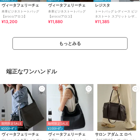
ヴィータフェリーチェ
ヴィータフェリーチェ
レジスタ
本革ビジネストートバッグ
本革ビジネストートバッグ
トートバッグ レディース ビジ
【aroco/アロコ】
【aroco/アロコ】
ネストート スプリット レザー
¥13,200
¥11,880
¥11,385
牛床革
もっとみる
端正なワンハンドル
期間限定SALE
期間限定SALE
¥200ｸｰﾎﾟﾝ
¥200ｸｰﾎﾟﾝ
ヴィータフェリーチェ
ヴィータフェリーチェ
サロン アダム エ ロペ