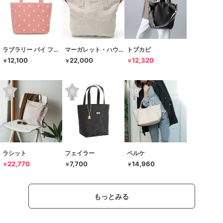
ラブラリー バイ フェイラー
マーガレット・ハウエル アイデア
トプカピ
12,100
22,000
12,320
￥
￥
￥
ラシット
フェイラー
ペルケ
22,770
7,700
14,960
￥
￥
￥
もっとみる