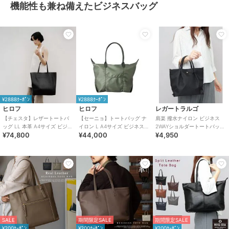
機能性も兼ね備えたビジネスバッグ
¥2888ｸｰﾎﾟﾝ
¥2888ｸｰﾎﾟﾝ
ヒロフ
ヒロフ
レガートラルゴ
【チェスタ】レザートートバ
【セーニョ】トートバッグ ナ
肩楽 撥水ナイロン ビジネス
ッグ LL 本革 A4サイズ ビジネ
イロン L A4サイズ ビジネスバ
2WAYショルダートートバッグ
¥74,800
¥44,000
¥4,950
スバッグ ※WEB限定（商品番
ッグ（商品番号：P25－
A収納対応 軽量 肩楽シリーズ
号：P25－30630）
39642）
SALE
期間限定SALE
期間限定SALE
¥200ｸｰﾎﾟﾝ
¥200ｸｰﾎﾟﾝ
¥200ｸｰﾎﾟﾝ