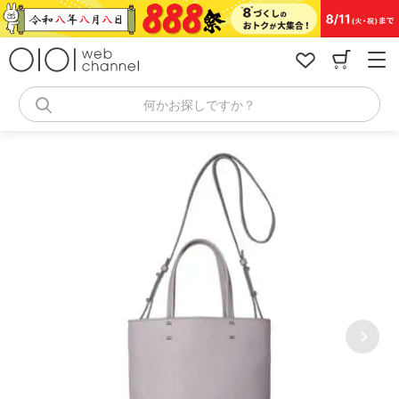
コ
ン
テ
ン
ツ
へ
何かお探しですか？
ス
キ
ッ
プ