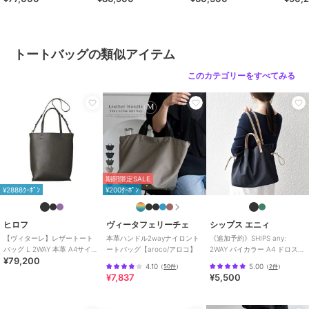
号：P25－30500）
39316
ブランド
ヒロフ
ショップ
ヒロフ
トートバッグの類似アイテム
商品カテゴリ
バッグ
／
トートバッグ
このカテゴリーをすべてみる
性別タイプ
レディース
バッグ
／
トートバッグ
カラー
ペブル（３８０）、ブラック（０
１９）、ダークグレー（１１５）
サイズ
０１（Ｂ５未満）
素材
外側：牛革（ソフトバケッタ） 内
期間限定SALE
側：マイクロファイバー
¥2888ｸｰﾎﾟﾝ
¥200ｸｰﾎﾟﾝ
商品のお取り扱い方法
ヒロフ
ヴィータフェリーチェ
シップス エニィ
特徴
バッグ
【ヴィターレ】レザートート
本革ハンドル2wayナイロント
《追加予約》SHIPS any:
本革
/
無地
/
ロゴ
/
ビジネス
/
バッグ L 2WAY 本革 A4サイズ
ートバッグ【aroco/アロコ】
2WAY バイカラー A4 ドロスト
カジュアル
/
2WAY以上
¥79,200
ビジネスバッグ（商品番号：
トート バッグ
4.10
5.00
（
50件
）
（
2件
）
P25－26642）
¥7,837
¥5,500
トートバッグ
本革
/
無地
/
ロゴ
/
ビジネス
/