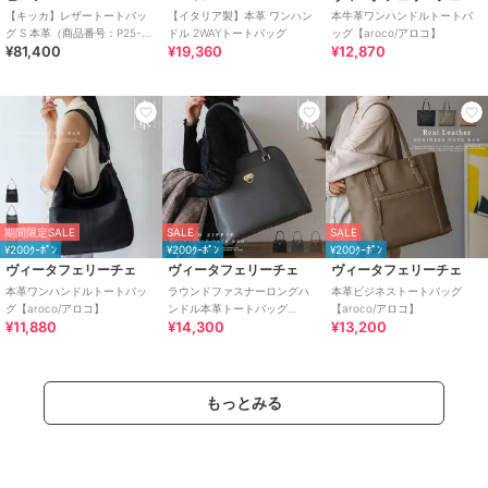
【キッカ】レザートートバッ
【イタリア製】本革 ワンハン
本牛革ワンハンドルトートバ
グ S 本革（商品番号：P25-
ドル 2WAYトートバッグ
ッグ【aroco/アロコ】
¥81,400
¥19,360
¥12,870
35662）
期間限定SALE
SALE
SALE
¥200ｸｰﾎﾟﾝ
¥200ｸｰﾎﾟﾝ
¥200ｸｰﾎﾟﾝ
ヴィータフェリーチェ
ヴィータフェリーチェ
ヴィータフェリーチェ
本革ワンハンドルトートバッ
ラウンドファスナーロングハ
本革ビジネストートバッグ
グ【aroco/アロコ】
ンドル本革トートバッグ
【aroco/アロコ】
¥11,880
¥14,300
¥13,200
【aroco/アロコ】
もっとみる