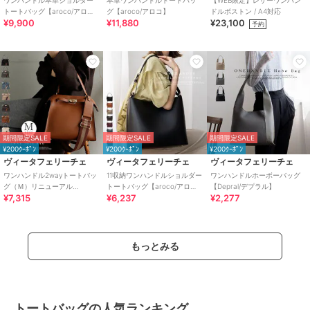
ワンハンドル本革ショルダー
本革ワンハンドルトートバッ
【WEB限定】レザーワンハン
トートバッグ【aroco/アロ
グ【aroco/アロコ】
ドルボストン / A4対応
¥9,900
¥11,880
¥23,100
コ】
予約
期間限定SALE
期間限定SALE
期間限定SALE
¥200ｸｰﾎﾟﾝ
¥200ｸｰﾎﾟﾝ
¥200ｸｰﾎﾟﾝ
ヴィータフェリーチェ
ヴィータフェリーチェ
ヴィータフェリーチェ
ワンハンドル2wayトートバッ
11収納ワンハンドルショルダー
ワンハンドルホーボーバッグ
グ（Ｍ）リニューアル
トートバッグ【aroco/アロ
【Depral/デプラル】
¥7,315
¥6,237
¥2,277
【aroco/アロコ】
コ】
もっとみる
トートバッグの人気ランキング