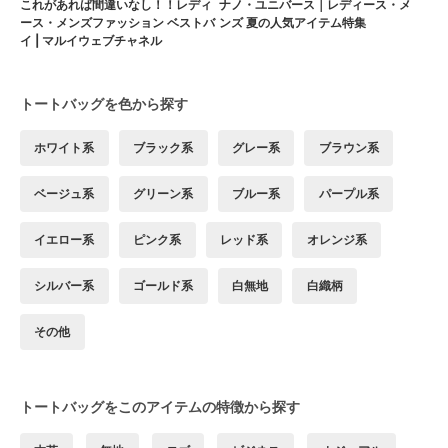
これがあれば間違いなし！！レディ
ナノ・ユニバース｜レディース・メ
ース・メンズファッション ベストバ
ンズ 夏の人気アイテム特集
イ | マルイウェブチャネル
トートバッグを色から探す
ホワイト系
ブラック系
グレー系
ブラウン系
ベージュ系
グリーン系
ブルー系
パープル系
イエロー系
ピンク系
レッド系
オレンジ系
シルバー系
ゴールド系
白無地
白織柄
その他
トートバッグをこのアイテムの特徴から探す