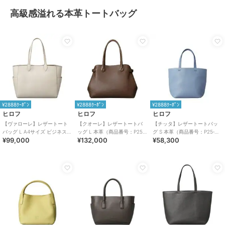
高級感溢れる本革トートバッグ
¥2888ｸｰﾎﾟﾝ
¥2888ｸｰﾎﾟﾝ
¥2888ｸｰﾎﾟﾝ
ヒロフ
ヒロフ
ヒロフ
【ヴァローレ】レザートート
【クオーレ】レザートートバ
【チッタ】レザートートバッ
バッグ L A4サイズ ビジネスバ
ッグ L 本革（商品番号：P25-
グ S 本革（商品番号：P25‐
¥99,000
¥132,000
¥58,300
ッグ本革（商品番号：P25-
35443）
35550）
35314）