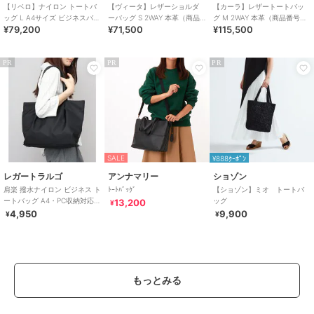
【リベロ】ナイロン トートバ
【ヴィータ】レザーショルダ
【カーラ】レザートートバッ
ッグ L A4サイズ ビジネスバッ
ーバッグ S 2WAY 本革（商品
グ M 2WAY 本革（商品番号：
¥79,200
¥71,500
¥115,500
グ（商品番号：P25-39314）
番号：P25-20020）
P25－20539）
PR
PR
PR
SALE
¥888ｸｰﾎﾟﾝ
レガートラルゴ
アンナマリー
ショゾン
肩楽 撥水ナイロン ビジネス ト
ﾄｰﾄﾊﾞｯｸﾞ
【ショゾン】ミオ トートバ
ートバッグ A4・PC収納対応
ッグ
13,200
¥
軽量 肩楽シリーズ
4,950
9,900
¥
¥
もっとみる