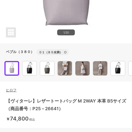
1/30
ペブル（３８０）
０１（Ｂ５未満）
○
ヒロフ
【ヴィターレ】レザートートバッグ M 2WAY 本革 B5サイズ
（商品番号：P25－26641）
74,800
￥
税込