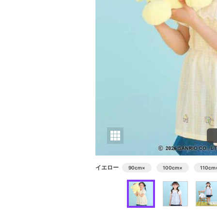
イエロー
90cm
×
100cm
×
110cm