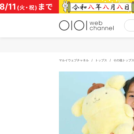
コ
ン
テ
ン
ツ
へ
ス
キ
ッ
プ
マルイウェブチャネル
/
トップス
/
その他トップ