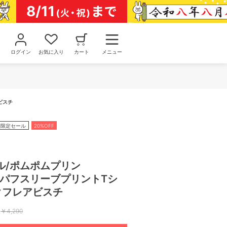
ログイン
お気に入り
カート
メニュー
ビスチ
間限定セール
20%OFF
ル/ポムポムプリン
IP】パフスリーブプリントTシ
クフレアビスチ
￥
4,290