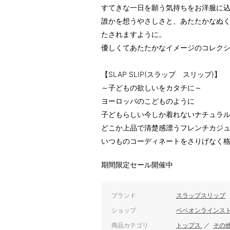
すてきな一日を願う気持ちをお洋服に
誰かを想うやさしさと、あたたかなぬ
たされますように。
優しくてあたたかなイメージのコレク
【SLAP SLIP(スラップ スリップ)】
～子どもの欲しいをカタチに～
ヨーロッパのこどものように
子どもらしい今しか着れないナチュラ
どこか上品で清楚感漂うフレンチカジ
いつものコーディネートをさりげなく
期間限定セール開催中
ブランド
スラップスリップ
ショップ
ベベオンラインス
商品カテゴリ
トップス
／
その