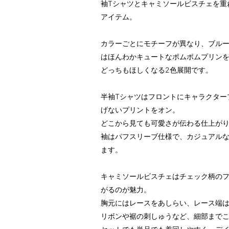
袖Tシャツとキャミソールビスチェを重
アイテム。
カラーごとにモチーフが異なり、ブル
はほんわかキュートなポムポムプリン
どっちもほしくなる2色展開です。
半袖Tシャツはフロントにキャラクター
げないプリントをオン。
どこから見ても可愛さが伝わる仕上が
袖はパフスリーブ仕様で、カジュアルな
ます。
キャミソールビスチェはチェック柄の
がるのが魅力。
胸元にはレースをあしらい、レース端
リボンや裾の刺しゅうなど、細部まで