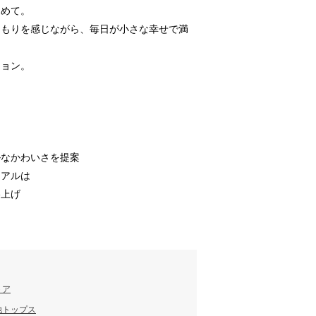
込めて。
くもりを感じながら、毎日が小さな幸せで満
ション。
ルなかわいさを提案
ュアルは
格上げ
トア
他トップス