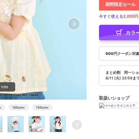
期間限定セール
今すぐ使える
2,000円
カラ
500円クーポン対
まとめ割 同一ショッ
8/11 (火) 23:59ま
1/30
取扱いショップ
×
120cm
×
130cm
×