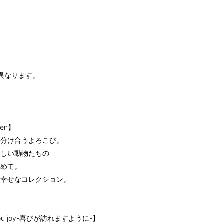
異なります。
den】
に分け合うよろこび。
らしい動物たちの
ばめて。
く幸せなコレクション。
ng you joy-喜びが訪れますように-】