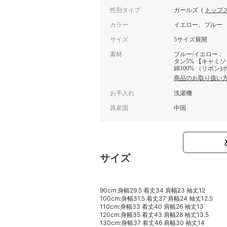
性別タイプ
ガールズ
(
トップ
カラー
イエロー、ブルー
サイズ
5サイズ展開
素材
ブルー/イエロー：【
タン5% 【キャミソ
綿100% （リボン)
商品のお取り扱い
お手入れ
洗濯機
原産国
中国
サイズ
90cm:身幅29.5 着丈34 肩幅23 袖丈12
100cm:身幅31.5 着丈37 肩幅24 袖丈12.5
110cm:身幅33 着丈40 肩幅26 袖丈13
120cm:身幅35 着丈43 肩幅28 袖丈13.5
130cm:身幅37 着丈46 肩幅30 袖丈14