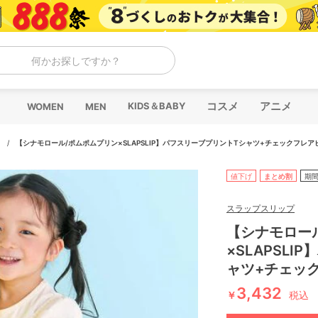
何かお探しですか？
コスメ
アニメ
KIDS＆BABY
WOMEN
MEN
ス
/
【シナモロール/ポムポムプリン×SLAPSLIP】パフスリーブプリントTシャツ+チェックフレア
値下げ
まとめ割
期
スラップスリップ
【シナモロー
×SLAPSL
ャツ+チェッ
3,432
￥
税込