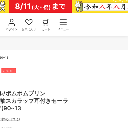
ログイン
お気に入り
カート
メニュー
0~13
20%OFF
ル/ポムポムプリン
IP】袖スカラップ耳付きセーラ
90~13
(
1件の口コミ
)