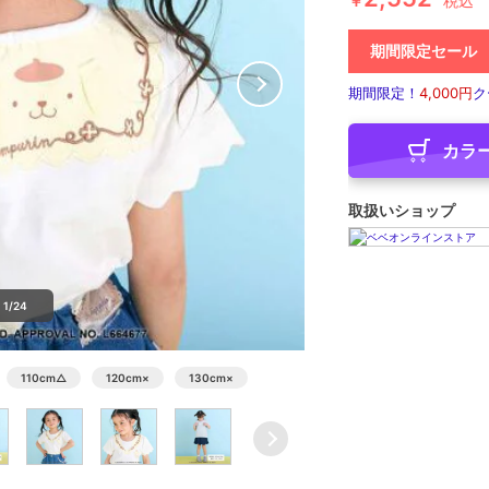
￥
税込
期間限定セール
期間限定！
4,000円
ク
カラ
取扱いショップ
1/24
110cm
△
120cm
×
130cm
×