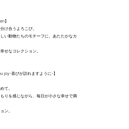
den】
に分け合うよろこび。
らしい動物たちのモチーフに、あたたかなカ
く幸せなコレクション。
ng you joy-喜びが訪れますように-】
込めて。
くもりを感じながら、毎日が小さな幸せで満
ション。