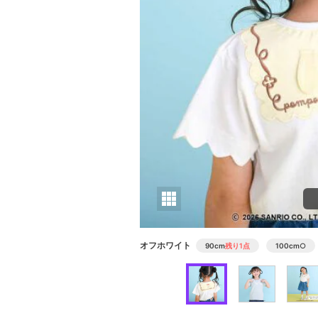
オフホワイト
90cm
残り1点
100cm
○