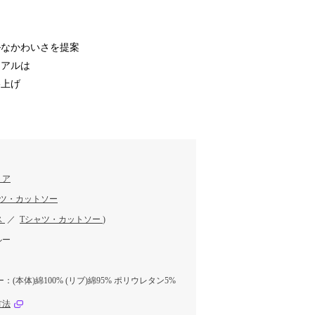
ルなかわいさを提案
ュアルは
格上げ
トア
ャツ・カットソー
ス
／
Tシャツ・カットソー
)
ルー
(本体)綿100% (リブ)綿95% ポリウレタン5%
方法