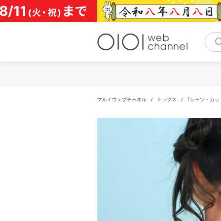
コ
ン
テ
ン
ツ
へ
ス
キ
ッ
プ
マルイウェブチャネル
/
トップス
/
Tシャツ・カッ