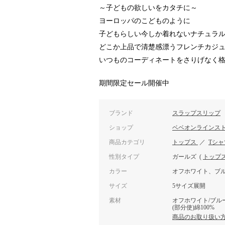
～子どもの欲しいをカタチに～
ヨーロッパのこどものように
子どもらしい今しか着れないナチュラ
どこか上品で清楚感漂うフレンチカジ
いつものコーディネートをさりげなく
期間限定セール開催中
ブランド
スラップスリップ
ショップ
ベベオンラインス
商品カテゴリ
トップス
／
Tシ
性別タイプ
ガールズ
(
トップ
カラー
オフホワイト、ブ
サイズ
5サイズ展開
素材
オフホワイト/ブルー：
(部分使)綿100%
商品のお取り扱い