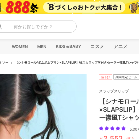
何かお探しですか？
コスメ
アニメ
KIDS＆BABY
WOMEN
MEN
トソー
/
【シナモロール/ポムポムプリン×SLAPSLIP】袖スカラップ耳付きセーラー襟風Tシャツ(9
値下げ
期間限定セール
スラップスリップ
【シナモロー
×SLAPSL
ー襟風Tシャツ(
5.00 
2,552