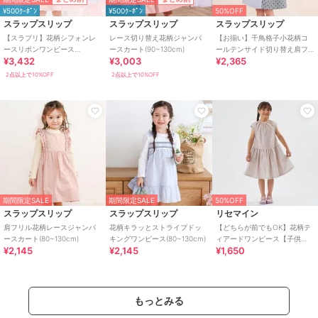
¥500ｸｰﾎﾟﾝ
¥500ｸｰﾎﾟﾝ
50%OFF
スラップスリップ
スラップスリップ
スラップスリップ
【スラプリ】花柄シフォンレ
レース切り替え花柄ジャンパ
【お揃い】千鳥格子小花柄コ
ースリボンワンピース
ースカート(90~130cm)
ールテンサイド切り替え肩フ
¥3,432
¥3,003
¥2,365
(80~130cm)
リルジャンパースカート
(90~140cm)
2点以上で10%OFF
2点以上で10%OFF
期間限定SALE
期間限定SALE
50%OFF
スラップスリップ
スラップスリップ
リセマイン
肩フリル花柄レースジャンパ
花柄キラッとストライプドッ
【どちらが前でもOK】花柄テ
ースカート(80~130cm)
キングワンピース(80~130cm)
ィアードワンピース【子供
¥2,145
¥2,145
¥1,650
服】【キッズ】【女の子】
もっとみる