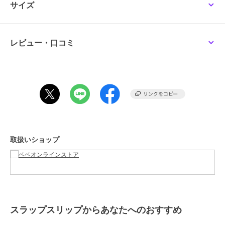
す。
サイズ
ウエストにはリボンをあしらい、シルエットを引き締めつつ女の子ら
しさをプラス。
フロントにはネックレスのような刺しゅうをほどこし、まるでアクセ
レビュー・口コミ
サリーを身につけているかのようなデザインに。
ネックレストップの中には、お花に囲まれたシナモロールや、キュー
トな＊を見せるポムポムプリンを描き、細部までときめきが詰まって
います。
記念日やお出かけにもぴったりな、主役級のコラボワンピースです。
■素材/機能
トップスの身頃には肌触りの良い天竺素材を使用し、襟ぐりは伸縮性
のあるスパンフライス仕様にすることで、お着替えしやすく快適な着
取扱いショップ
心地を叶えました。
袖やスカートの外側には、繊細で透明感のあるチュールを採用し、内
側のタフタ生地がシルエットを美しくキープします。
ウエストのグログランリボンがデザインを引き締めつつ、女の子らし
いメリハリのあるラインをキープ。
ご自宅でお手入れしやすい素材感ながら、アクセサリーいらずの華や
かな刺しゅうデザインで、デイリーからイベントまで幅広く活躍しま
スラップスリップからあなたへのおすすめ
す。