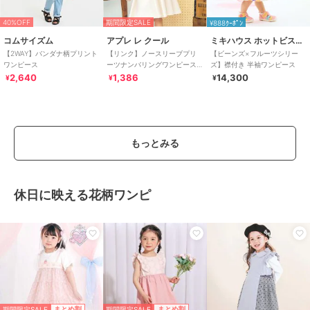
40%OFF
期間限定SALE
¥888ｸｰﾎﾟﾝ
コムサイズム
アプレ レ クール
ミキハウス ホットビスケッツ
【2WAY】バンダナ柄プリント
【リンク】ノースリーブプリ
【ビーンズ×フルーツシリー
ワンピース
ーツナンバリングワンピース
ズ】襟付き 半袖ワンピース
接触冷感
2,640
1,386
14,300
¥
¥
¥
もっとみる
休日に映える花柄ワンピ
期間限定SALE
期間限定SALE
まとめ割
まとめ割