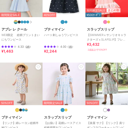
大切な人と想いを共有できる、やさしく幸せなコレクション。
期間限定SALE
まとめ割
期間限定SALE
40%OFF
¥500ｸｰﾎﾟﾝ
【2026 SPRING SUMMER / Wishing you joy-喜びが訪れますよう
に-】
アプレ レ クール
プティマイン
スラップスリップ
すてきな一日を願う気持ちをお洋服に込めて。
WEB限定 総柄プリントまい
ハート刺しゅうワンピース
【SWIMMERｘサンリオキャラ
誰かを想うやさしさと、あたたかなぬくもりを感じながら、毎日が小
にちワンピース
クターズｘSLAPSLIP】フレア
さな幸せで満たされますように。
¥3,432
スカートレース付きワンピー
4.33
4.00
優しくてあたたかなイメージのコレクション。
（
3件
）
（
1件
）
ス(80
2点以上で10%OFF
¥1,463
¥2,244
【SLAP SLIP(スラップ スリップ)】
～子どもの欲しいをカタチに～
ヨーロッパのこどものように
子どもらしい今しか着れないナチュラルなかわいさを提案
どこか上品で清楚感漂うフレンチカジュアルは
いつものコーディネートをさりげなく格上げ
期間限定セール開催中
50%OFF
期間限定SALE
50%OFF
ブランド
スラップスリップ
プティマイン
スラップスリップ
プティマイン
【リンク】綿レーヨン総柄半
【お揃い】花柄レースアイス
【泉屋 サク】【リンク】肩リ
ショップ
ベベオンラインストア
袖ワンピース
総柄肩開きワンピース
ボンフラワーキャットワンピ