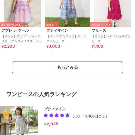
期間限定SALE
30%OFF
期間限定SALE
アプレ レ クール
プティマイン
ブリーズ
【リンク】ディズニーキャラ
【POLO BCS/リンク】チェッ
【リンク】メロウパイルワン
クター/ヤングオイスター/ワン
クワンピース
ピース
¥2,200
¥3,003
¥1,100
ピース
もっとみる
ワンピースの人気ランキング
プティマイン
5.00
（
3件の口コミ
）
2,035
￥