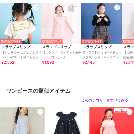
▼シナモロール・ポムポムプリンシリーズ
1801-81537：ワンピース
1802-81505：2点セット
1805-81542：パーカー
1815-81587：セーラー半袖Tシャツ
1815-81116：長袖Tシャツ
1814-81609：リュック
期間限定SALE
期間限定SALE
期間限定SALE
期間限定
1814-81610：半袖パジャマ
スラップスリップ
スラップスリップ
スラップスリップ
スラ
1814-81621：巾着
【シナモロール/ポムポムプリ
【スラプリ】ラメドット柄チ
ティアラ刺しゅう付きチェッ
【お揃
1819-81503：ソックス
ン×SLAPSLIP】袖スカラップ
ュールワンピース
クプリーツドッキングワンピ
総柄肩
¥2,552
¥1,892
¥2,145
¥2,14
耳付きセーラー襟風Tシャツ
(90~130cm)
ース(90~130cm)
(90~13
1814-81632：キーホルダー
(90~13
※柄の出方は生地の裁断により一点一点異なります。
※スカート部分に裏地あり。
ワンピースの類似アイテム
26春夏アイテム
このカテゴリーをすべてみる
【2026年2月のテーマ / Blooming Gar
den】
楽しいことも、おいしい時間も、一緒に分け合うよろこび。
やさしい気持ちになれるハート柄や愛らしい動物たちのモチーフに、
あたたかなカラーを散りばめて。