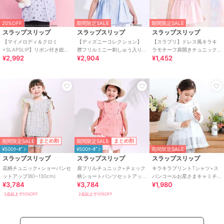
20%OFF
期間限定SALE
期間限定SALE
スラップスリップ
スラップスリップ
スラップスリップ
【マイメロディ＆クロミ
【ディズニーコレクション】
【スラプリ】ドレス風キラキ
×SLAPSLIP】リボン付き総柄
襟フリルミニー刺しゅう入り
ラモチーフ肩開きチュニック
¥2,992
¥2,904
¥1,452
フレアチュニック(90~130cm)
チュニック(90~130cm)
(90~130cm)
期間限定SALE
期間限定SALE
まとめ割
まとめ割
¥500ｸｰﾎﾟﾝ
¥500ｸｰﾎﾟﾝ
期間限定SALE
スラップスリップ
スラップスリップ
スラップスリップ
花柄チュニック+ショーパンセ
肩フリルチュニック+チェック
キラキラプリントTシャツ+ス
ットアップ(80~130cm)
柄ショートパンツセットアッ
パンコールお星さまキャミチ
¥3,784
¥3,784
¥1,980
プ(90~130cm)
ュニック2点セット
(90~130cm)
2点以上で10%OFF
2点以上で10%OFF