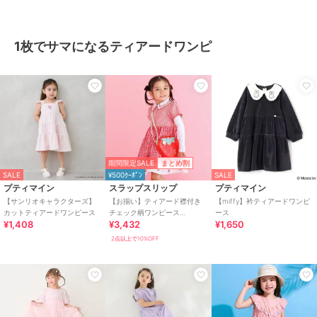
1枚でサマになるティアードワンピ
期間限定SALE
まとめ割
SALE
¥500ｸｰﾎﾟﾝ
SALE
プティマイン
スラップスリップ
プティマイン
【サンリオキャラクターズ】
【お揃い】ティアード襟付き
【miffy】衿ティアードワンピ
カットティアードワンピース
チェック柄ワンピース
ース
¥1,408
¥3,432
¥1,650
(80~130cm)
2点以上で10%OFF