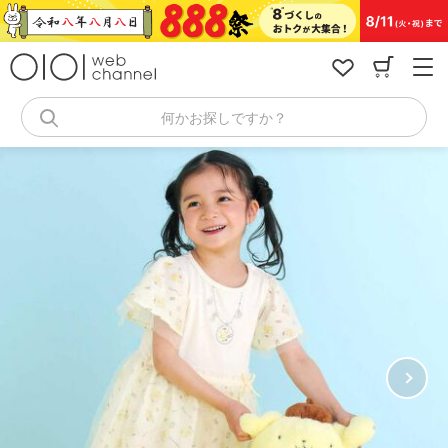
コ
ン
テ
ン
ツ
へ
何かお探しですか？
ス
キ
ッ
プ