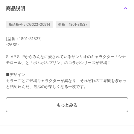
商品説明
商品番号：CG023-30914
型番：1801-81537
[型番：1801-81537]
-26SS-
SLAP SLIPからみんなに愛されているサンリオのキャラクター「シナ
モロール」と「ポムポムプリン」のコラボシリーズが登場！
■デザイン
カラーごとに登場キャラクターが異なり、それぞれの世界観をぎゅっ
と詰め込んだ、選ぶのが楽しくなる一枚です。
ブルー：ふんわり優しい雰囲気のシナモロール
イエロー：キュートで癒し系のポムポムプリン
袖とスカート部分には総柄生地を使用し、その上にチュールを重ねる
ことで、ふわっと広がる軽やかで華やかな印象に仕上げました。
動くたびに表情が変わり、特別なお出かけ気分を盛り上げてくれま