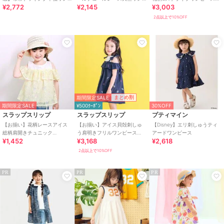
¥2,772
¥2,145
¥3,003
ピース
ピース(80~130cm)
(80~130cm)
2点以上で10%OFF
期間限定SALE
まとめ割
期間限定SALE
¥500ｸｰﾎﾟﾝ
30%OFF
スラップスリップ
スラップスリップ
プティマイン
【お揃い】花柄レースアイス
【お揃い】アイス貝殻刺しゅ
【Disney】エリ刺しゅうティ
総柄肩開きチュニック
う肩明きフリルワンピース
アードワンピース
¥1,452
¥3,168
¥2,618
(90~130cm)
(80~130cm)
2点以上で10%OFF
PR
PR
PR