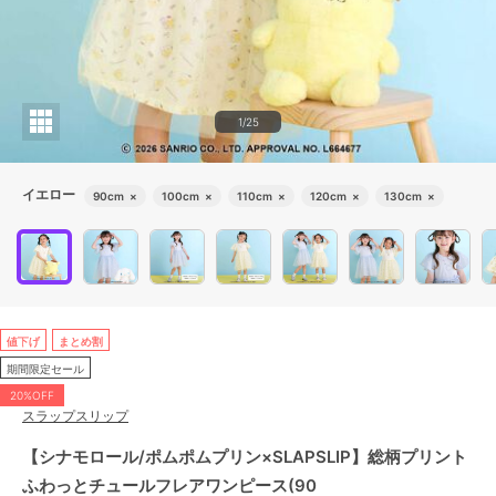
1/25
イエロー
90cm
×
100cm
×
110cm
×
120cm
×
130cm
×
値下げ
まとめ割
期間限定セール
20%OFF
スラップスリップ
【シナモロール/ポムポムプリン×SLAPSLIP】総柄プリント
ふわっとチュールフレアワンピース(90