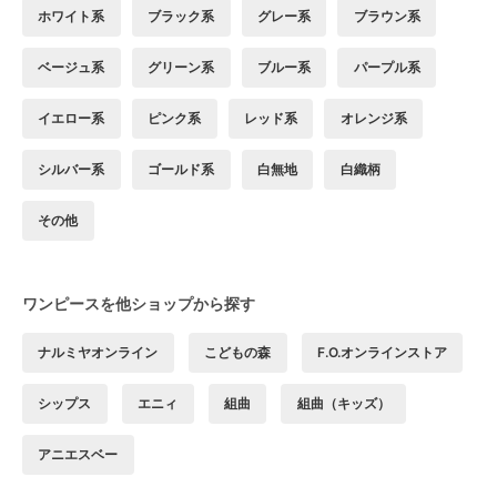
ホワイト系
ブラック系
グレー系
ブラウン系
ベージュ系
グリーン系
ブルー系
パープル系
イエロー系
ピンク系
レッド系
オレンジ系
シルバー系
ゴールド系
白無地
白織柄
その他
ワンピースを他ショップから探す
ナルミヤオンライン
こどもの森
F.O.オンラインストア
シップス
エニィ
組曲
組曲（キッズ）
アニエスベー