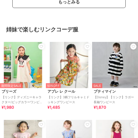
もっとみる
姉妹で楽しむリンクコーデ服
期間限定SALE
50%OFF
SALE
ブリーズ
アプレ レ クール
プティマイン
【リンク】ディズニーキャラ
【リンク】3柄フリルキャミド
【Disney】【リンク】ラガー
クター/ビッグカラーワンピー
ッキングワンピース
長袖ワンピース
¥1,980
¥1,485
¥1,870
ス