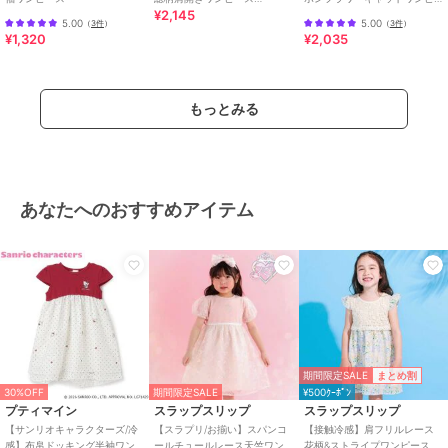
¥2,145
(90~130cm)
ース
商品カテゴリ
ワンピースドレス
／
ワンピース
5.00
5.00
（
3件
）
（
3件
）
¥1,320
¥2,035
性別タイプ
ガールズ
ワンピースドレス
／
ワンピース
カラー
イエロー、ブルー
もっとみる
サイズ
5サイズ展開
素材
ブルー/イエロー：（本体）綿10
0% （袖）ポリエステル65% 綿3
5% （リブ）綿95% ポリウレタン
あなたへのおすすめアイテム
5% 【スカート裏】 ポリエステル6
5% 綿35% 【チュール部分】 ナイ
ロン100% 【リボン部分】 ポリエ
ステル100%
商品のお取り扱い方法
お手入れ
洗濯機
原産国
中国
期間限定SALE
まとめ割
30%OFF
期間限定SALE
¥500ｸｰﾎﾟﾝ
プティマイン
スラップスリップ
スラップスリップ
【サンリオキャラクターズ/冷
【スラプリ/お揃い】スパンコ
【接触冷感】肩フリルレース
感】布帛ドッキング半袖ワン
ールチュールレース天竺ワン
花柄&ストライプワンピース