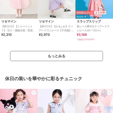
期間限定SALE
まとめ割
¥500ｸｰﾎﾟﾝ
リセマイン
リセマイン
スラップスリップ
【綿100%】【シャーベット
【綿100％】【かるふわ】ティ
星レース襟付きティアードワ
Ｔ】【UV・接触冷感・型崩れ
アードワンピース【子供服】
ンピース(80~130cm)
¥2,310
¥2,970
¥3,168
しない】ティアードチュール
【キッズ】【女の子】
Ｔシャツワンピース
2点以上で10%OFF
もっとみる
休日の装いを華やかに彩るチュニック