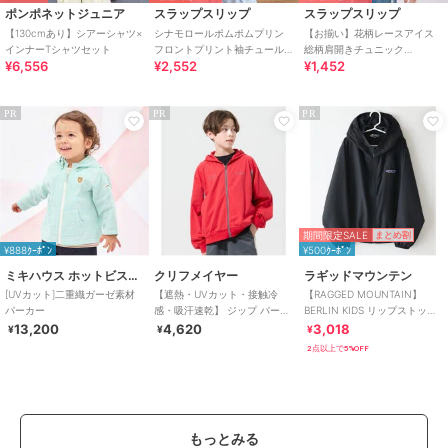
ポンポネットジュニア
スラップスリップ
スラップスリップ
【130cmあり】シアーシャツ×
シナモロールポムポムプリン
【お揃い】花柄レースアイス
インナーTシャツセット
フロントプリント袖チュールT
総柄肩開きチュニック
¥6,556
¥2,552
¥1,452
シャツ(80~130cm)
(90~130cm)
PR
PR
PR
期間限定SALE
まとめ割
¥888ｸｰﾎﾟﾝ
¥500ｸｰﾎﾟﾝ
ミキハウス ホットビスケッツ
クリフメイヤー
ラギッドマウンテン
[UVカット]二重織ガーゼ素材
【遮熱・UVカット・接触冷
【RAGGED MOUNTAIN】
パーカー
感・吸汗速乾】 ジップ パーカ
BERLIN KIDS リップストップ
ー 120cm～170cm
ポケッタブルパーカー 撥水
13,200
4,620
3,018
¥
¥
¥
2点以上で5%OFF
もっとみる