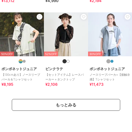
¥13,112
¥4,990
¥2,194
子どもらしい今しか着れないナチュラルなかわいさを提案
どこか上品で清楚感漂うフレンチカジュアルは
いつものコーディネートをさりげなく格上げ
期間限定セール開催中
ブランド
スラップスリップ
ショップ
ベベオンラインストア
50%OFF
52%OFF
30%OFF
商品カテゴリ
トップス
／
パーカー
ポンポネットジュニア
ピンクラテ
ポンポネットジュニア
性別タイプ
ガールズ
【130cmあり】ノースリーブ
【セットアイテム】レースパ
ノースリーブパーカ×【接触冷
トップス
／
パーカー
パーカ＆Tシャツセット
ーカー＋タンクトップ
感】Tシャツセット
¥8,195
¥2,106
¥11,473
カラー
オフホワイト、イエロー
サイズ
5サイズ展開
素材
オフホワイト/イエロー：(本体)綿
もっとみる
100% (リブ)綿95% ポリウレタン
5%
商品のお取り扱い方法
お手入れ
洗濯機