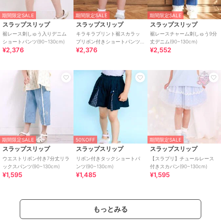
期間限定SALE
期間限定SALE
期間限定SALE
スラップスリップ
スラップスリップ
スラップスリップ
裾レース刺しゅう入りデニム
キラキラプリント裾スカラッ
裾レースチャーム刺しゅう9分
ショートパンツ(90~130cm)
プリボン付きショートパンツ
丈デニム(90~130cm)
¥2,376
¥2,376
¥2,552
(90~130cm)
期間限定SALE
50%OFF
期間限定SALE
スラップスリップ
スラップスリップ
スラップスリップ
ウエストリボン付き7分丈リラ
リボン付きタックショートパ
【スラプリ】チュールレース
ックスパンツ(90~130cm)
ンツ(90~130cm)
付きスカパン(90~130cm)
¥1,595
¥1,485
¥1,595
もっとみる