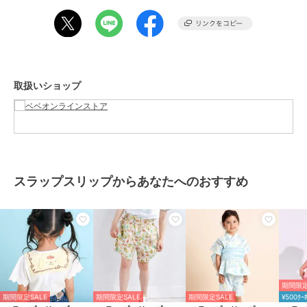
ったりな一枚。
お気に入りのキャラクターを身近に感じながら、毎日のおしゃれを楽
しめるアイテムです。
■素材/機能
身生地には肌触りの良いウラゲ素材を使用し、ロングシーズン快適に
取扱いショップ
着用いただけます。
袖口は伸縮性に優れたスパンテレコ仕様で、腕まくりもしやすく、ア
クティブに動く日でもしっかりフィット。
▼シナモロール・ポムポムプリンシリーズ
1801-81537：ワンピース
1802-81505：2点セット
スラップスリップからあなたへのおすすめ
1805-81542：パーカー
1815-81587：セーラー半袖Tシャツ
1815-81116：長袖Tシャツ
1814-81609：リュック
1814-81610：半袖パジャマ
1814-81621：巾着
1819-81503：ソックス
1814-81632：キーホルダー
期間限定
期間限定SALE
期間限定SALE
期間限定SALE
¥500ｸｰ
※本製品は裏毛素材を使用しています。裏起毛素材ではございません