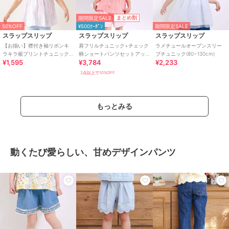
期間限定SALE
まとめ割
50%OFF
¥500ｸｰﾎﾟﾝ
期間限定SALE
スラップスリップ
スラップスリップ
スラップスリップ
【お揃い】襟付き袖リボンキ
肩フリルチュニック+チェック
ラメチュールオープンスリー
ラキラ裾プリントチュニック
柄ショートパンツセットアッ
ブチュニック(80~130cm)
¥1,595
¥3,784
¥2,233
(80~130cm)
プ(90~130cm)
2点以上で10%OFF
もっとみる
動くたび愛らしい、甘めデザインパンツ