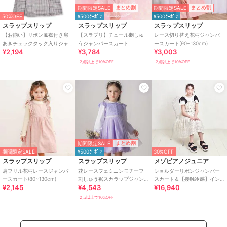
期間限定SALE
期間限定SALE
まとめ割
まとめ割
50%OFF
¥500ｸｰﾎﾟﾝ
¥500ｸｰﾎﾟﾝ
スラップスリップ
スラップスリップ
スラップスリップ
【お揃い】リボン風襟付き肩
【スラプリ】チュール刺しゅ
レース切り替え花柄ジャンパ
あきチェックタック入りジャ
うジャンパースカート
ースカート(90~130cm)
¥2,194
¥3,784
¥3,003
ンパースカート(80~140cm)
(90~130cm)
2点以上で10%OFF
2点以上で10%OFF
期間限定SALE
まとめ割
期間限定SALE
¥500ｸｰﾎﾟﾝ
30%OFF
スラップスリップ
スラップスリップ
メゾピアノジュニア
肩フリル花柄レースジャンパ
花レースフェミニンモチーフ
ショルダーリボンジャンパー
ースカート(80~130cm)
刺しゅう裾スカラップジャン
スカート＆【接触冷感】イン
¥2,145
¥4,543
¥16,940
パースカート(110~130cm)
ナーセット
2点以上で10%OFF