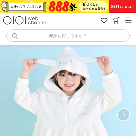
コ
ン
テ
ン
ツ
へ
何かお探しですか？
ス
キ
ッ
プ