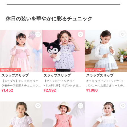
休日の装いを華やかに彩るチュニック
期間限定SALE
20%OFF
期間限定SALE
スラップスリップ
スラップスリップ
スラップスリップ
【スラプリ】ドレス風キラキ
【マイメロディ＆クロミ
キラキラプリントTシャツ+ス
ラモチーフ肩開きチュニック
×SLAPSLIP】リボン付き総柄
パンコールお星さまキャミチ
¥1,452
¥2,992
¥1,980
(90~130cm)
フレアチュニック(90~130cm)
ュニック2点セット
(90~130cm)