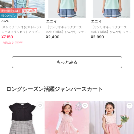
期間限定SALE
まとめ割
¥500ｸｰﾎﾟﾝ
ベベ
エニィ
エニィ
(キャミソール付き)ストレッチ
【サンリオキャラクターズ
【サンリオキャラクターズ
レースフリルセットアップ
×ANY KIDS】ひんやり ファン
×ANY KIDS】ひんやり ファン
¥7,150
¥2,490
¥2,990
(90~140cm)
シーフリル袖Tシャツ
シーフリル袖Tシャツ
2点以上で10%OFF
もっとみる
ロングシーズン活躍ジャンパースカート