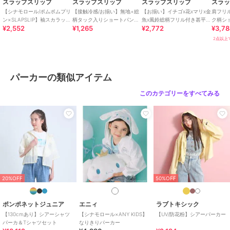
スラップスリップ
スラップスリップ
スラップスリップ
スラ
ので、ご注意ください。
【シナモロール/ポムポムプリ
【接触冷感/お揃い】無地+総
【お揃い】イチゴx花xマリx金
肩フリ
ン×SLAPSLIP】袖スカラップ
柄タック入りショートパンツ
魚x風鈴総柄フリル付き甚平
ク柄シ
¥2,552
¥1,265
¥2,772
¥3,7
耳付きセーラー襟風Tシャツ
(90~130cm)
+帯セット(80~130cm)
ップ(90
26春夏アイテム
(90~13
2点以上で
【2026年2月のテーマ / Blooming Garden】
楽しいことも、おいしい時間も、一緒に分け合うよろこび。
やさしい気持ちになれるハート柄や愛らしい動物たちのモチーフに、
パーカーの類似アイテム
あたたかなカラーを散りばめて。
大切な人と想いを共有できる、やさしく幸せなコレクション。
このカテゴリーをすべてみる
【2026 SPRING SUMMER / Wishing you joy-喜びが訪れますよう
に-】
すてきな一日を願う気持ちをお洋服に込めて。
誰かを想
うやさしさと、あたたかなぬくもりを感じながら、毎日が小さな幸せ
で満たされますように。
20%OFF
50%OFF
優しくてあたたかなイメージのコレクション。
ポンポネットジュニア
エニィ
ラブトキシック
【SLAP SLIP(スラップ スリップ)】
【130cmあり】シアーシャツ
【シナモロール×ANY KIDS】
【UV/防花粉】シアーパーカー
～子どもの欲しいをカタチに～
パーカ＆Tシャツセット
なりきりパーカー
ヨーロッパのこどものように