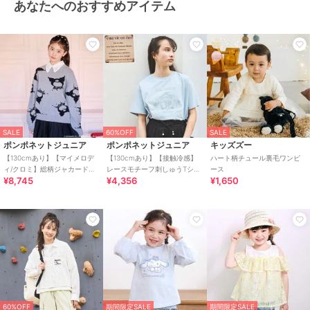
あなたへのおすすめアイテム
原産国
中国
SALE
60%OFF
SALE
ポンポネットジュニア
ポンポネットジュニア
キッズズー
【130cmあり】【マイメロデ
【130cmあり】【接触冷感】
ハート柄チュール裏毛ワンピ
ィ/クロミ】総柄ジャカードプ
レースモチーフ刺しゅうTシャ
ース
¥8,745
¥4,356
¥1,650
ルオーバー&レース襟セット
ツ
60%OFF
期間限定SALE
期間限定SALE