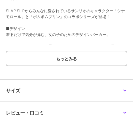
SLAP SLIPからみんなに愛されているサンリオのキャラクター「シナ
モロール」と「ポムポムプリン」のコラボシリーズが登場！
■デザイン
着るだけで気分が弾む、女の子のためのデザインパーカー。
カラーごとにモチーフが異なり、オフホワイトにはふんわり優しいシ
ナモロール、イエローにはほっこり可愛いポムポムプリンを表現しま
した。
胸元にはそれぞれのキャラクタープリントをほどこし、さりげなくも
存在感のある仕上がりに。
フード部分にはキャラクターのお顔と立体的なお耳をデザインし、後
サイズ
ろ姿までとびきりキュート。
シルエットは女の子らしいフレアラインで、動くたびにふわっと広が
るのが魅力。
裾にはレースをあしらい、カジュアルなパーカーに甘さをプラスしま
レビュー・口コミ
した。
デイリー使いはもちろん、お出かけやテーマパーク、写真映えにもぴ