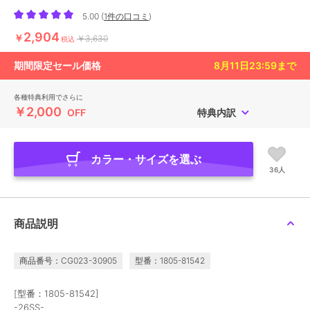
5.00
(
1件の口コミ
)
2,904
￥
￥3,630
税込
期間限定セール価格
8月11日23:59
まで
各種特典利用でさらに
￥2,000
OFF
特典内訳
カラー・サイズを選ぶ
36人
商品説明
商品番号：CG023-30905
型番：1805-81542
[型番：1805-81542]
-26SS-