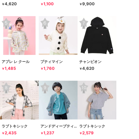
4,620
1,100
9,900
￥
￥
￥
アプレ レ クール
プティマイン
チャンピオン
1,485
1,760
4,620
￥
￥
￥
ラブトキシック
アンドディープティマイン
ラブトキシック
2,435
1,237
2,579
￥
￥
￥