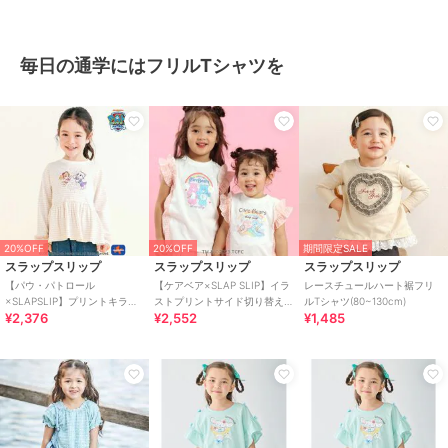
毎日の通学にはフリルTシャツを
20%OFF
20%OFF
期間限定SALE
スラップスリップ
スラップスリップ
スラップスリップ
【パウ・パトロール
【ケアベア×SLAP SLIP】イラ
レースチュールハート裾フリ
×SLAPSLIP】プリントキラキ
ストプリントサイド切り替え
ルTシャツ(80~130cm)
¥2,376
¥2,552
¥1,485
ラプリント袖フリルトップス
袖フリルTシャツ(80~130cm)
(90~130cm)