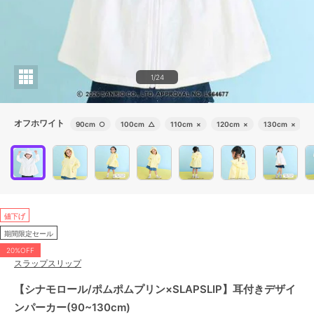
1/24
オフホワイト
90cm
○
100cm
△
110cm
×
120cm
×
130cm
×
値下げ
期間限定セール
20%OFF
スラップスリップ
【シナモロール/ポムポムプリン×SLAPSLIP】耳付きデザイ
ンパーカー(90~130cm)