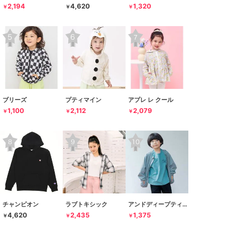
2,194
4,620
1,320
￥
￥
￥
ブリーズ
プティマイン
アプレ レ クール
1,100
2,112
2,079
￥
￥
￥
チャンピオン
ラブトキシック
アンドディープティマイン
4,620
2,435
1,375
￥
￥
￥