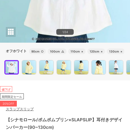
1/24
オフホワイト
90cm
○
100cm
△
110cm
×
120cm
×
130cm
×
値下げ
期間限定セール
20%OFF
スラップスリップ
【シナモロール/ポムポムプリン×SLAPSLIP】耳付きデザイ
ンパーカー(90~130cm)