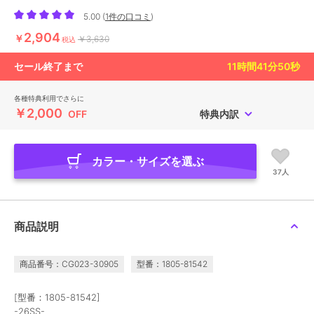
5.00
(
1件の口コミ
)
2,904
￥
￥3,630
税込
セール終了まで
11
時間
41
分
49
秒
各種特典利用でさらに
￥2,000
OFF
特典内訳
カラー・サイズを選ぶ
37人
商品説明
商品番号：CG023-30905
型番：1805-81542
[型番：1805-81542]
-26SS-