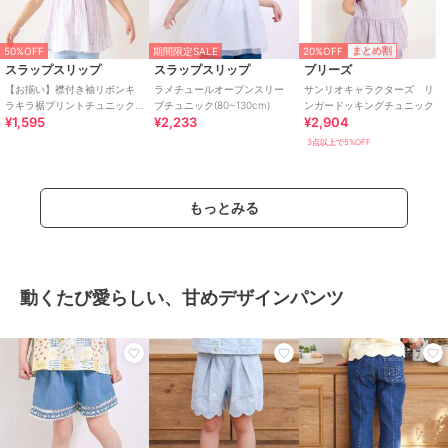
20%OFF
まとめ割
50%OFF
期間限定SALE
スラップスリップ
スラップスリップ
ブリーズ
【お揃い】襟付き袖リボンキ
ラメチュールオープンスリー
サンリオキャラクターズ リ
ラキラ裾プリントチュニック
ブチュニック(80~130cm)
ンガードッキングチュニック
¥1,595
¥2,233
¥2,904
(80~130cm)
3点以上で5%OFF
もっとみる
動くたび愛らしい、甘めデザインパンツ