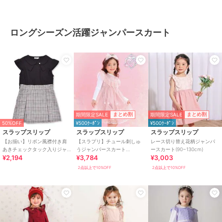
ロングシーズン活躍ジャンパースカート
期間限定SALE
期間限定SALE
まとめ割
まとめ割
50%OFF
¥500ｸｰﾎﾟﾝ
¥500ｸｰﾎﾟﾝ
スラップスリップ
スラップスリップ
スラップスリップ
【お揃い】リボン風襟付き肩
【スラプリ】チュール刺しゅ
レース切り替え花柄ジャンパ
あきチェックタック入りジャ
うジャンパースカート
ースカート(90~130cm)
¥2,194
¥3,784
¥3,003
ンパースカート(80~140cm)
(90~130cm)
2点以上で10%OFF
2点以上で10%OFF