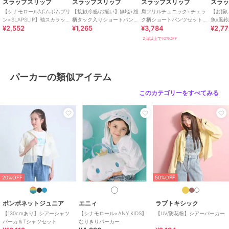
スラップスリップ
スラップスリップ
スラップスリップ
スラ
ので、ご注意ください。
【シナモロール/ポムポムプリ
【接触冷感/お揃い】無地+総
肩フリルチュニック+チェッ
【お揃
ン×SLAPSLIP】袖スカラップ
柄タック入りショートパンツ
ク柄ショートパンツセットア
魚x風
¥2,552
¥1,265
¥3,784
¥2,7
耳付きセーラー襟風Tシャツ
(90~130cm)
ップ(90~130cm)
+帯セット
26春夏アイテム
(90~13
2点以上で10%OFF
【2026年2月のテーマ / Blooming Garden】
楽しいことも、おいしい時間も、一緒に分け合うよろこび。
やさしい気持ちになれるハート柄や愛らしい動物たちのモチーフに、
パーカーの類似アイテム
あたたかなカラーを散りばめて。
大切な人と想いを共有できる、やさしく幸せなコレクション。
このカテゴリーをすべてみる
【2026 SPRING SUMMER / Wishing you joy-喜びが訪れますよう
に-】
すてきな一日を願う気持ちをお洋服に込めて。
誰かを想
うやさしさと、あたたかなぬくもりを感じながら、毎日が小さな幸せ
で満たされますように。
20%OFF
50%OFF
優しくてあたたかなイメージのコレクション。
ポンポネットジュニア
エニィ
ラブトキシック
【SLAP SLIP(スラップ スリップ)】
【130cmあり】シアーシャツ
【シナモロール×ANY KIDS】
【UV/防花粉】シアーパーカー
～子どもの欲しいをカタチに～
パーカ＆Tシャツセット
なりきりパーカー
ヨーロッパのこどものように