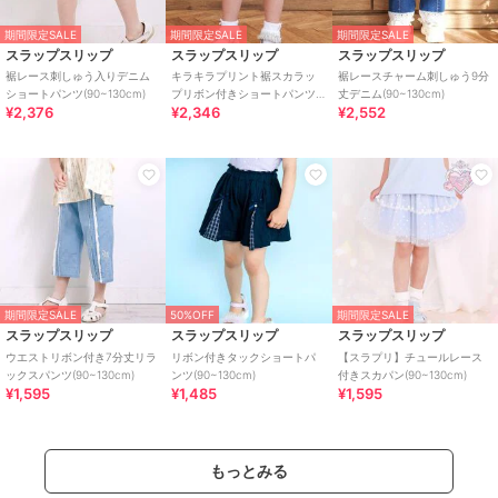
期間限定SALE
期間限定SALE
期間限定SALE
スラップスリップ
スラップスリップ
スラップスリップ
裾レース刺しゅう入りデニム
キラキラプリント裾スカラッ
裾レースチャーム刺しゅう9分
ショートパンツ(90~130cm)
プリボン付きショートパンツ
丈デニム(90~130cm)
¥2,376
¥2,346
¥2,552
(90~130cm)
期間限定SALE
50%OFF
期間限定SALE
スラップスリップ
スラップスリップ
スラップスリップ
ウエストリボン付き7分丈リラ
リボン付きタックショートパ
【スラプリ】チュールレース
ックスパンツ(90~130cm)
ンツ(90~130cm)
付きスカパン(90~130cm)
¥1,595
¥1,485
¥1,595
もっとみる