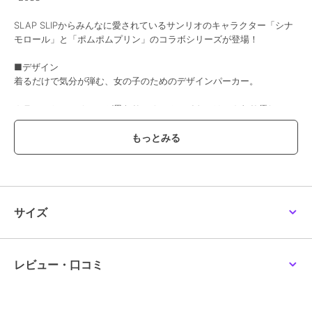
SLAP SLIPからみんなに愛されているサンリオのキャラクター「シナ
モロール」と「ポムポムプリン」のコラボシリーズが登場！
■デザイン
着るだけで気分が弾む、女の子のためのデザインパーカー。
カラーごとにモチーフが異なり、オフホワイトにはふんわり優しいシ
ナモロール、イエローにはほっこり可愛いポムポムプリンを表現しま
した。
胸元にはそれぞれのキャラクタープリントをほどこし、さりげなくも
存在感のある仕上がりに。
フード部分にはキャラクターのお顔と立体的なお耳をデザインし、後
サイズ
ろ姿までとびきりキュート。
シルエットは女の子らしいフレアラインで、動くたびにふわっと広が
るのが魅力。
裾にはレースをあしらい、カジュアルなパーカーに甘さをプラスしま
レビュー・口コミ
した。
デイリー使いはもちろん、お出かけやテーマパーク、写真映えにもぴ