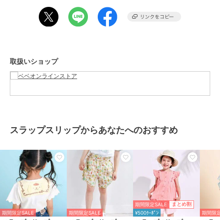
ったりな一枚。
お気に入りのキャラクターを身近に感じながら、毎日のおしゃれを楽
しめるアイテムです。
■素材/機能
身生地には肌触りの良いウラゲ素材を使用し、ロングシーズン快適に
取扱いショップ
着用いただけます。
袖口は伸縮性に優れたスパンテレコ仕様で、腕まくりもしやすく、ア
クティブに動く日でもしっかりフィット。
▼シナモロール・ポムポムプリンシリーズ
1801-81537：ワンピース
1802-81505：2点セット
スラップスリップからあなたへのおすすめ
1805-81542：パーカー
1815-81587：セーラー半袖Tシャツ
1815-81116：長袖Tシャツ
1814-81609：リュック
1814-81610：半袖パジャマ
1814-81621：巾着
1819-81503：ソックス
1814-81632：キーホルダー
期間限定SALE
まとめ割
期間限定SALE
期間限定SALE
¥500ｸｰﾎﾟﾝ
期間限定
※本製品は裏毛素材を使用しています。裏起毛素材ではございません