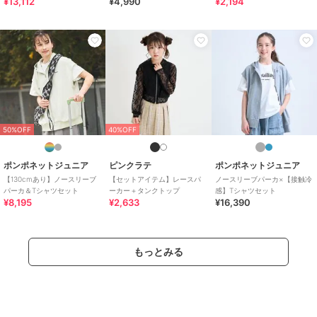
¥13,112
¥4,990
¥2,194
子どもらしい今しか着れないナチュラルなかわいさを提案
どこか上品で清楚感漂うフレンチカジュアルは
いつものコーディネートをさりげなく格上げ
期間限定セール開催中
ブランド
スラップスリップ
ショップ
ベベオンラインストア
50%OFF
40%OFF
商品カテゴリ
トップス
／
パーカー
ポンポネットジュニア
ピンクラテ
ポンポネットジュニア
性別タイプ
ガールズ
【130cmあり】ノースリーブ
【セットアイテム】レースパ
ノースリーブパーカ×【接触冷
トップス
／
パーカー
パーカ＆Tシャツセット
ーカー＋タンクトップ
感】Tシャツセット
¥8,195
¥2,633
¥16,390
カラー
オフホワイト、イエロー
サイズ
5サイズ展開
素材
オフホワイト/イエロー：(本体)綿
もっとみる
100% (リブ)綿95% ポリウレタン
5%
商品のお取り扱い方法
お手入れ
洗濯機