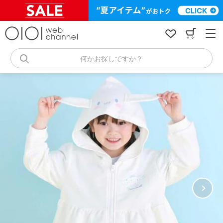
コ
ン
テ
ン
ツ
へ
何かお探しですか？
ス
キ
ッ
プ