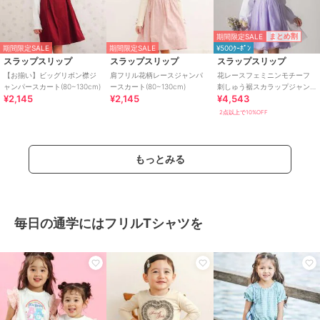
期間限定SALE
まとめ割
期間限定SALE
期間限定SALE
¥500ｸｰﾎﾟﾝ
スラップスリップ
スラップスリップ
スラップスリップ
【お揃い】ビッグリボン襟ジ
肩フリル花柄レースジャンパ
花レースフェミニンモチーフ
ャンパースカート(80~130cm)
ースカート(80~130cm)
刺しゅう裾スカラップジャン
¥2,145
¥2,145
¥4,543
パースカート(110~130cm)
2点以上で10%OFF
もっとみる
毎日の通学にはフリルTシャツを