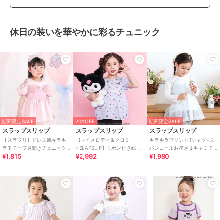
休日の装いを華やかに彩るチュニック
期間限定SALE
20%OFF
期間限定SALE
スラップスリップ
スラップスリップ
スラップスリップ
【スラプリ】ドレス風キラキ
【マイメロディ＆クロミ
キラキラプリントTシャツ+ス
ラモチーフ肩開きチュニック
×SLAPSLIP】リボン付き総柄
パンコールお星さまキャミチ
¥1,815
¥2,992
¥1,980
(90~130cm)
フレアチュニック(90~130cm)
ュニック2点セット
(90~130cm)