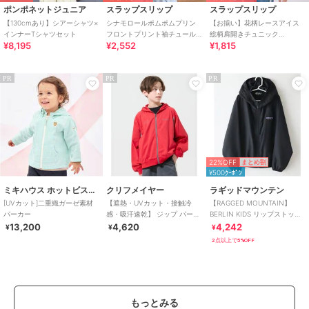
ポンポネットジュニア
スラップスリップ
スラップスリップ
【130cmあり】シアーシャツ×
シナモロールポムポムプリン
【お揃い】花柄レースアイス
インナーTシャツセット
フロントプリント袖チュールT
総柄肩開きチュニック
¥8,195
¥2,552
¥1,815
シャツ(80~130cm)
(90~130cm)
PR
PR
PR
22%OFF
まとめ割
¥500ｸｰﾎﾟﾝ
ミキハウス ホットビスケッツ
クリフメイヤー
ラギッドマウンテン
[UVカット]二重織ガーゼ素材
【遮熱・UVカット・接触冷
【RAGGED MOUNTAIN】
パーカー
感・吸汗速乾】 ジップ パーカ
BERLIN KIDS リップストップ
ー 120cm～170cm
ポケッタブルパーカー 撥水
13,200
4,620
4,242
¥
¥
¥
2点以上で5%OFF
もっとみる