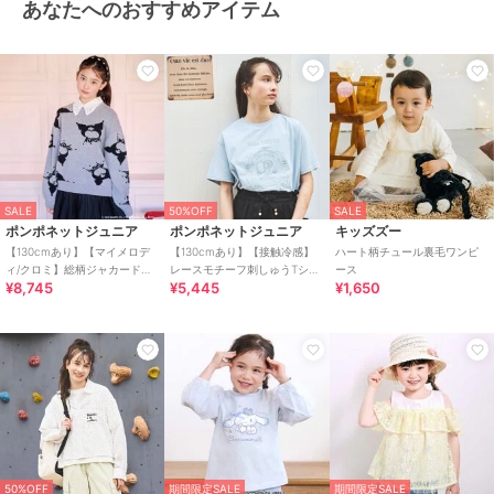
あなたへのおすすめアイテム
原産国
中国
SALE
50%OFF
SALE
ポンポネットジュニア
ポンポネットジュニア
キッズズー
【130cmあり】【マイメロデ
【130cmあり】【接触冷感】
ハート柄チュール裏毛ワンピ
ィ/クロミ】総柄ジャカードプ
レースモチーフ刺しゅうTシャ
ース
¥8,745
¥5,445
¥1,650
ルオーバー&レース襟セット
ツ
50%OFF
期間限定SALE
期間限定SALE