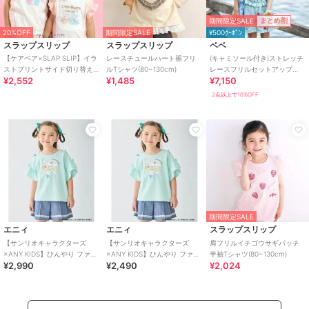
期間限定SALE
まとめ割
20%OFF
期間限定SALE
¥500ｸｰﾎﾟﾝ
スラップスリップ
スラップスリップ
ベベ
【ケアベア×SLAP SLIP】イラ
レースチュールハート裾フリ
(キャミソール付き)ストレッチ
ストプリントサイド切り替え
ルTシャツ(80~130cm)
レースフリルセットアップ
¥2,552
¥1,485
¥7,150
袖フリルTシャツ(80~130cm)
(90~140cm)
2点以上で10%OFF
期間限定SALE
エニィ
エニィ
スラップスリップ
【サンリオキャラクターズ
【サンリオキャラクターズ
肩フリルイチゴウサギパッチ
×ANY KIDS】ひんやり ファン
×ANY KIDS】ひんやり ファン
半袖Tシャツ(80~130cm)
¥2,990
¥2,490
¥2,024
シーフリル袖Tシャツ
シーフリル袖Tシャツ