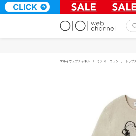
コ
ン
テ
ン
ツ
へ
ス
キ
ッ
プ
マルイウェブチャネル
/
ミラ オーウェン
/
トップ