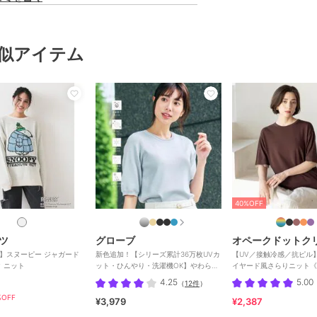
似アイテム
40%OFF
ツ
グローブ
オペークドットク
NZ】スヌーピー ジャガード
新色追加！【シリーズ累計36万枚UVカ
【UV／接触冷感／抗ピル
 ニット
ット・ひんやり・洗濯機OK】やわらか
イヤード風さらりニット《
ドライタッチ 五分袖ニット
4.25
5.00
（
12件
）
OFF
¥3,979
¥2,387