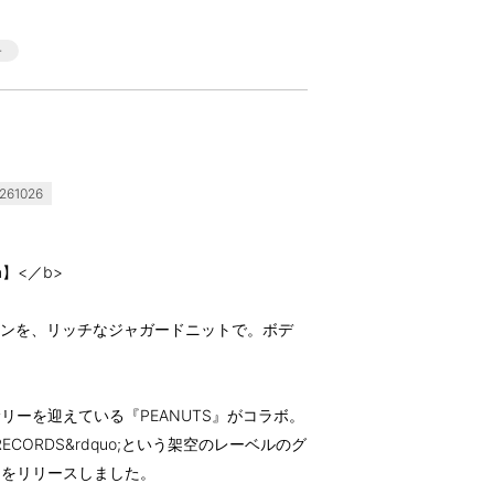
61026
en】<／b>
インを、リッチなジャガードニットで。ボデ
ーサリーを迎えている『PEANUTS』がコラボ。
 RECORDS&rdquo;という架空のレーベルのグ
トをリリースしました。