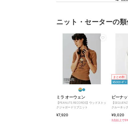
ニット・セーターの類
まとめ割
¥500ｸｰﾎﾟﾝ
ミラ オーウェン
ピーナッ
【PEANUTS RECORDS】ウッドストッ
【SEQUE
クジャガードリブニット
クルーネック
¥7,920
¥9,020
2点以上で5%