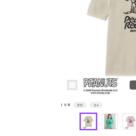
ＩＶＲ
０
○
１
×