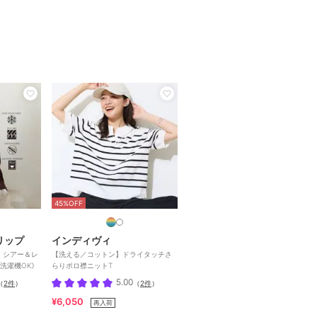
45%OFF
リップ
インディヴィ
】シアー＆レ
【洗える／コットン】ドライタッチさ
洗濯機OK》
らりポロ襟ニットT
5.00
（
2件
）
（
2件
）
¥6,050
再入荷