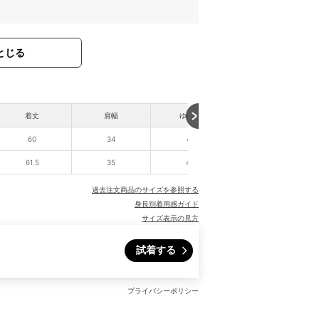
とじる
着丈
肩幅
ゆき丈
裾幅
60
34
41
38
61.5
35
42
39.5
過去注文商品のサイズを参照する
身長別着用感ガイド
サイズ表示の見方
試着する
プライバシーポリシー