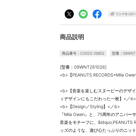
商品説明
商品番号：CG023-29852
型番：09WNT2
[型番：09WNT261026]
<b>【PEANUTS RECORDS×Mila Ow
<b>【音楽を楽しむスヌーピーのデザ
ィデザインにもこだわった一枚】<／b>
<b>【Design／Styling】<／b>
『Mila Owen』と、75周年のアニバ
音楽をモチーフに、&ldquo;PEANUTS
ッズのような、遊び心たっぷりのニッ