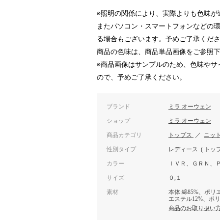
※照明の関係により、実際よりも色味が
またパソコン・スマートフォンなどの
る場合もございます。予めご了承くだ
商品の色味は、商品単品画像をご参照
※商品画像はサンプルのため、色味やサ
ので、予めご了承ください。
ブランド
ミラ オーウェン
ショップ
ミラ オーウェン
商品カテゴリ
トップス
／
ニッ
性別タイプ
レディース
(
トッ
カラー
ＩＶＲ、ＧＲＮ、
サイズ
０,１
素材
本体:綿85%、ポリ
エステル12%、ポ
商品のお取り扱い