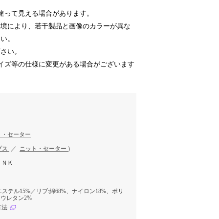
違って見える場合があります。
環境により、若干製品と画像のカラーが異な
さい。
下さい。
イズ等の仕様に変更がある場合がございます
ト・セーター
プス
／
ニット・セーター
)
ＰＮＫ
エステル15%／リブ:綿68%、ナイロン18%、ポリ
リウレタン2%
方法