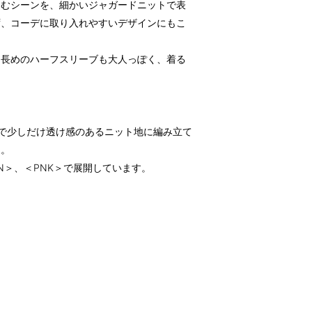
しむシーンを、細かいジャガードニットで表
ず、コーデに取り入れやすいデザインにもこ
、長めのハーフスリーブも大人っぽく、着る
で少しだけ透け感のあるニット地に編み立て
象。
RN＞、＜PNK＞で展開しています。