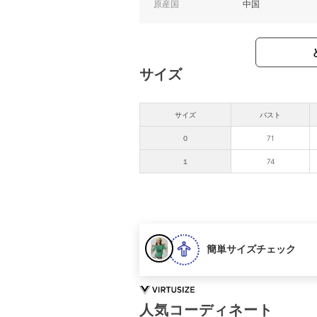
原産国
中国
サイズ
サイズ
バスト
０
71
１
74
簡単サイズチェック
人気コーディネート