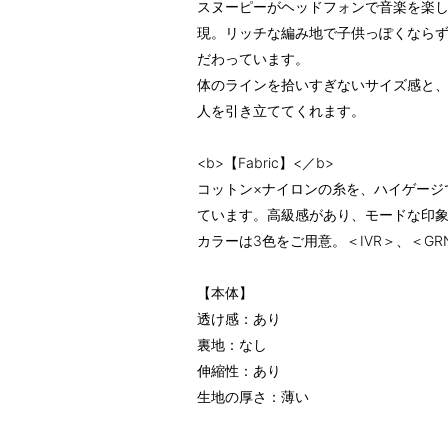
スヌーピーがヘッドフォンで音楽を楽
現。リッチな編み地で子供っぽくなら
だわっています。
体のラインを拾いすぎないサイズ感と
人を引き立ててくれます。
<b>【Fabric】<／b>
コットン×ナイロンの糸を、ハイゲージ
ています。高級感があり、モードな印
カラーは3色をご用意。＜IVR＞、＜G
【本体】
透け感：あり
裏地：なし
伸縮性：あり
生地の厚さ：薄い