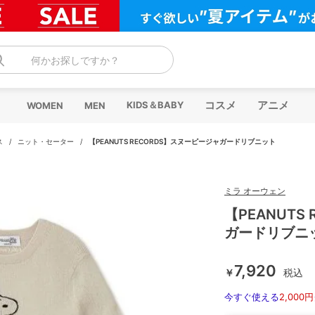
何かお探しですか？
コスメ
アニメ
KIDS＆BABY
WOMEN
MEN
ス
/
ニット・セーター
/
【PEANUTS RECORDS】スヌーピージャガードリブニット
ミラ オーウェン
【PEANUTS
ガードリブニ
7,920
￥
税込
今すぐ使える
2,000円