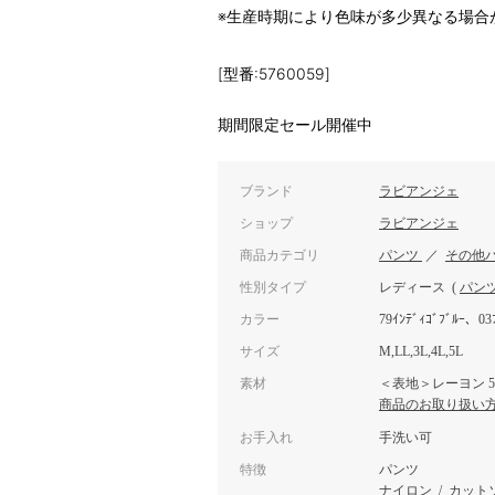
※生産時期により色味が多少異なる場合
[型番:5760059]
期間限定セール開催中
ブランド
ラビアンジェ
ショップ
ラビアンジェ
商品カテゴリ
パンツ
／
その他
性別タイプ
レディース
(
パン
カラー
79ｲﾝﾃﾞｨｺﾞﾌﾞﾙｰ、03
サイズ
M,LL,3L,4L,5L
素材
＜表地＞レーヨン 5
商品のお取り扱い
お手入れ
手洗い可
特徴
パンツ
ナイロン
/
カット