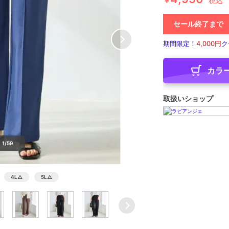
￥
税込
セール終了まで
期間限定！
4,000円
ク
カラ
取扱いショップ
1/59
4L
△
5L
△