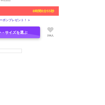
￥
5,500
8
時間
6
分
53
秒
ーポンプレゼント！ >
ー・サイズを選ぶ
256人