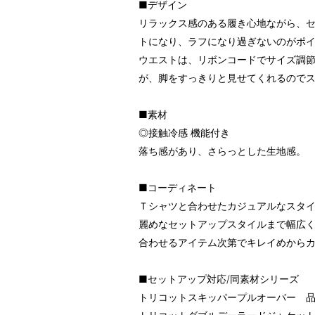
■デザイン
リラックス感のある履き心地ながら、
トになり、ラフになり過ぎないのがポ
ウエストは、リボンコードでサイズ調
が、脚をすっきりと見せてくれるので
■素材
◎接触冷感 機能付き
落ち感があり、さらっとした生地感。
■コーディネート
Ｔシャツと合わせたカジュアルなスタ
麗めなセットアップスタイルまで幅広
合わせるアイテム次第でキレイめから
■セットアップ対応/同素材シリーズ
トリコットスキッパープルオーバー 品番