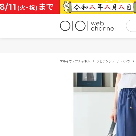
コ
ン
テ
ン
ツ
へ
ス
キ
ッ
プ
マルイウェブチャネル
/
ラビアンジェ
/
パンツ