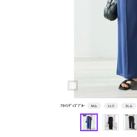
79ｲﾝﾃﾞｨｺﾞﾌﾞﾙｰ
M
△
LL
○
3L
△