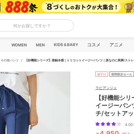
何かお探しですか？
コスメ
アニメ
KIDS＆BABY
WOMEN
MEN
/
その他パンツ
/
【好機能シリーズ】接触冷感｜トリコットイージーパンツ｜楽なのに美脚/ストレ
値下げ
期間限定セール
ラビアンジェ
【好機能シリ
イージーパン
チ/セットア
4.00 
4,950