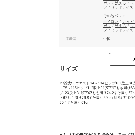
ボン
/
洗える
/
ス
ツ
/
ミッドライズ
その他パンツ
ナイロン
/
カット
ボン
/
洗える
/
ス
ツ
/
ミッドライズ
原産国
中国
サイズ
M/総丈96ウエスト64～104ヒップ101股上30
ト75～115ヒップ112股上31股下67もも周り68
プ120股上31股下67もも周り74.2すそ周り57c
下67もも周り79.8すそ周り59cm 5L/総丈1
85.4すそ周り61cm
※ ( )内の数字がある場合は、ヌード