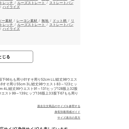
トレッチ
/
ルーズストレート
/
ストレートパン
/
ハイライズ
ソー素材
/
レーヨン素材
/
無地
/
ドット柄
/
リ
トレッチ
/
ルーズストレート
/
ストレートパン
/
ハイライズ
とじる
股下66もも周り61すそ周り52cm LL/総丈98ウエス
.6すそ周り55cm 3L/総丈98ウエスト83～123ヒッ
m 4L/総丈99ウエスト91～131ヒップ128股上32股
00ウエスト99～139ヒップ136股上33股下67もも周り
過去注文商品のサイズを参照する
身長別着用感ガイド
サイズ表示の見方
対応サイズ[身体サイズ]を表しています。