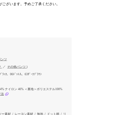
がございます。予めご了承ください。
パンツ
ツ
／
その他パンツ
)
ﾌﾞﾗｯｸ、06ﾄﾞｯﾄA、63ﾀﾞｰｸﾌﾞﾗｳﾝ
4% ナイロン 46% ＜裏地＞ポリエステル100%
方法
ソー素材
/
レーヨン素材
/
無地
/
ドット柄
/
リ