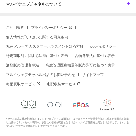
マルイウェブチャネルについて
ご利用規約
プライバシーポリシー
個人情報の取り扱いに関する同意条項
丸井グループ カスタマーハラスメント対応方針
cookieポリシー
特定商取引に関する法律に基づく表示
古物営業法に基づく表示
酒類販売管理者標識
高度管理医療機器等販売許可に基づく表示
マルイウェブチャネル出店のお問い合わせ
サイトマップ
宅配買取サービス
宅配収納サービス
※セール商品の比較対象価格はマルイウェブチャネル旧価格、またはメーカー希望小売価格に現在の消費税を加算
した価格です。※セール期間中、予告なく価格が変更となる場合・マルイ店舗価格と異なる場合がございます。お
支払いはご注文時の価格となりますのでご了承ください。