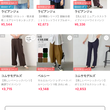
期間限定SALE
期間限定SALE
¥888ｸｰﾎﾟﾝ
期間限定SALE
¥888ｸｰﾎﾟﾝ
ラビアンジェ
ラビアンジェ
ラビアンジェ
【好機能】UVカット・吸水速
【好機能シリーズ】接触冷感
【洗える】ニュアンスストラ
乾｜エアリーリネンタックブ
｜トリコットワイドプルオー
イプイージーワイドパンツ
¥5,544
¥2,673
¥6,336
ラウス｜セットアップ対
バー｜盛夏も涼しく上品に/洗
応/360度美シルエット
練シルエット♪
PR
PR
PR
期間限定SALE
期間限定SALE
期間限定SALE
コムサモデルズ
ベルシー
コムサモデルズ
【美しいベーシックパンツ】
サルエルパンツ レディース バ
【美しいベーシックパンツ】
麻調ワイドパンツ
ルーンパンツ 6色 きれいめ 大
ポリエステルストレッチ セミ
人モード
フレアパンツ
3,715
3,148
2,653
¥
¥
¥