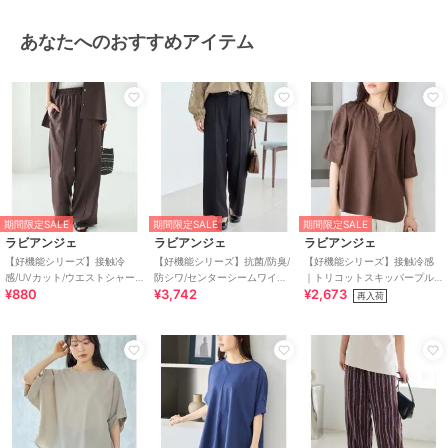
ーヨン素材
/
無地
/
ドット柄
/
リボン
/
洗える
/
ストレッチ
/
あなたへのおすすめアイテム
ルーズストレート
/
ストレートパ
ンツ
/
ミッドライズ
/
ハイライ
ズ
その他パンツ
ナイロン
/
カットソー素材
/
レ
ーヨン素材
/
無地
/
ドット柄
/
リボン
/
洗える
/
ストレッチ
/
ルーズストレート
/
ストレートパ
期間限定SALE
期間限定SALE
期間限定SALE
ンツ
/
ミッドライズ
/
ハイライ
ラビアンジェ
ラビアンジェ
ラビアンジェ
ズ
【好機能シリーズ】接触冷
【好機能シリーズ】抗菌/防臭/
【好機能シリーズ】接触冷感
感/UVカット/ウエストシャー
防シワ/センターシームワイド
｜トリコットスキッパープル
原産国
中国
¥880
¥3,742
¥2,673
リングワイドパンツ
パンツ｜美脚×高機能/セット
オーバー｜オフィスカジュア
再入荷
アップ対応
ル/きれいめトップス