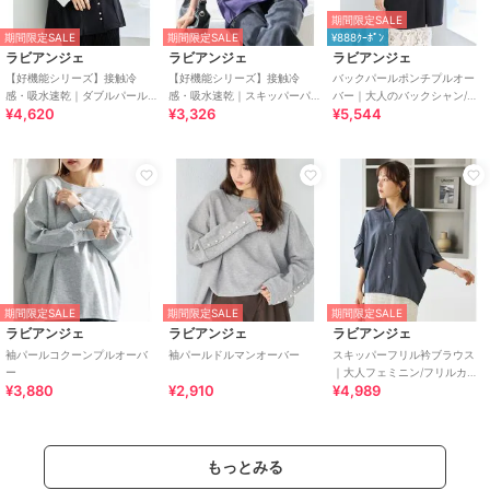
期間限定SALE
期間限定SALE
期間限定SALE
¥888ｸｰﾎﾟﾝ
ラビアンジェ
ラビアンジェ
ラビアンジェ
【好機能シリーズ】接触冷
【好機能シリーズ】接触冷
バックパールポンチプルオー
感・吸水速乾｜ダブルパール
感・吸水速乾｜スキッパーパ
バー｜大人のバックシャン/ラ
¥4,620
¥3,326
¥5,544
釦タックベスト
ールプルオーバー
ウンドヘム/上品見え/楽ちんキ
レイ
期間限定SALE
期間限定SALE
期間限定SALE
ラビアンジェ
ラビアンジェ
ラビアンジェ
袖パールコクーンプルオーバ
袖パールドルマンオーバー
スキッパーフリル衿ブラウス
ー
｜大人フェミニン/フリルカラ
¥3,880
¥2,910
¥4,989
ー/パール釦/フレアスリーブ/V
ネック
もっとみる