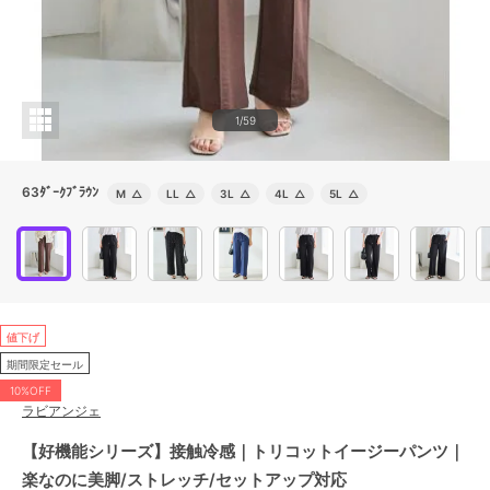
1/59
63ﾀﾞｰｸﾌﾞﾗｳﾝ
M
△
LL
△
3L
△
4L
△
5L
△
値下げ
期間限定セール
10%OFF
ラビアンジェ
【好機能シリーズ】接触冷感｜トリコットイージーパンツ｜
楽なのに美脚/ストレッチ/セットアップ対応