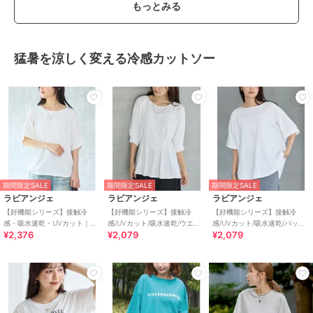
もっとみる
猛暑を涼しく変える冷感カットソー
期間限定SALE
期間限定SALE
期間限定SALE
ラビアンジェ
ラビアンジェ
ラビアンジェ
【好機能シリーズ】接触冷
【好機能シリーズ】接触冷
【好機能シリーズ】接触冷
感・吸水速乾・UVカット｜切
感/UVカット/吸水速乾/ウエス
感/UVカット/吸水速乾/バック
¥2,376
¥2,079
¥2,079
替ワイドドルマンプルオーバ
トタックプルオーバー｜美シ
タックプルオーバー｜キレイ
ー
ルエット
見えTシャツ