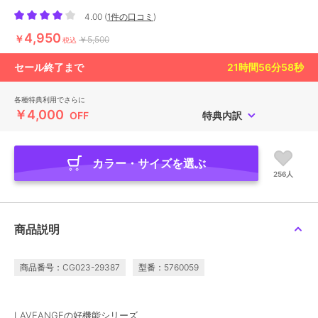
4.00
(
1件の口コミ
)
4,950
￥
￥5,500
税込
セール終了まで
21
時間
56
分
56
秒
各種特典利用でさらに
￥4,000
OFF
特典内訳
カラー・サイズを選ぶ
256人
商品説明
商品番号：CG023-29387
型番：5760059
LAVEANGEの好機能シリーズ