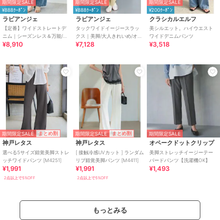
期間限定SALE
期間限定SALE
期間限定SALE
¥888ｸｰﾎﾟﾝ
¥888ｸｰﾎﾟﾝ
¥200ｸｰﾎﾟﾝ
ラビアンジェ
ラビアンジェ
クラシカルエルフ
【定番】ワイドストレートデ
タックワイドイージースラッ
美シルエット。ハイウエスト
ニム｜シーズンレス＆万能/美
クス｜美脚/大人きれいめ/オフ
ワイドデニムパンツ
¥8,910
¥7,128
¥3,518
脚/脚長/ハイウエスト/ワイドデ
ィスカジュアル/センタープレ
ニム
スで脚長効果 ♪
期間限定SALE
期間限定SALE
まとめ割
まとめ割
期間限定SALE
神戸レタス
神戸レタス
オペークドットクリップ
選べる5サイズ錯覚美脚ストレ
[ 接触冷感UVカット ] ランダム
美脚ストレッチイージーテー
ッチワイドパンツ [M4251]
リブ錯覚美脚パンツ [M4411]
パードパンツ【洗濯機OK】
¥1,991
¥1,991
¥1,493
2点以上で5%OFF
2点以上で5%OFF
もっとみる