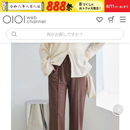
コ
ン
テ
ン
ツ
へ
何かお探しですか？
ス
キ
ッ
プ