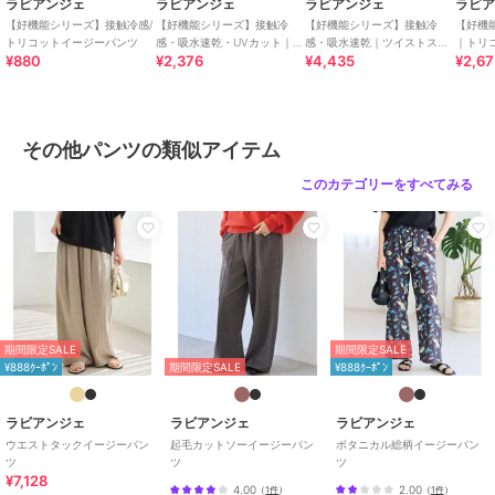
ラビアンジェ
ラビアンジェ
ラビアンジェ
ラビ
【好機能シリーズ】接触冷感/
【好機能シリーズ】接触冷
【好機能シリーズ】接触冷
【好機
トリコットイージーパンツ
感・吸水速乾・UVカット｜フ
感・吸水速乾｜ツイストスリ
｜トリ
¥880
¥2,376
¥4,435
¥2,6
レアスリーブタックプルオー
ット美脚パンツ
オーバ
【お買いものをよりお楽しみいただく為に♪】
バー｜華奢見え
ル/き
▼商品のお気に入り登録(ハートマークをクリック)
お気に入りアイテムの再入荷やセールの通知も受け取ることができま
す。
その他パンツの類似アイテム
▼ブランドのお気に入り登録
このカテゴリーをすべてみる
新商品やクーポン配布などのお得な情報を受け取ることができます。
■商品注意事項■
※商品画像は、光の当たり具合やパソコンなどの閲覧環境により、実
際の色味と異なって見える場合がございます。予めご了承ください。
※生地アップの画像が、実際の商品に一番近い色味となりますので、
期間限定SALE
期間限定SALE
ご参照ください。
¥888ｸｰﾎﾟﾝ
期間限定SALE
¥888ｸｰﾎﾟﾝ
※末永く愛用頂く為に、アテンションタグ・洗濯ネームを必ずご確認
の上、着用又はお取り扱い下さい。
※生産時期により色味が多少異なる場合がございます。予めご了承く
ラビアンジェ
ラビアンジェ
ラビアンジェ
ださい。
ウエストタックイージーパン
起毛カットソーイージーパン
ボタニカル総柄イージーパン
ツ
ツ
ツ
¥7,128
[型番:5760059]
4.00
2.00
（
1件
）
（
1件
）