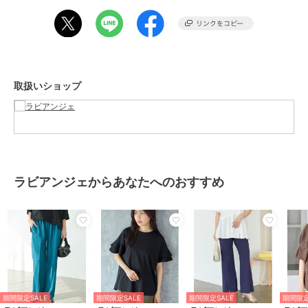
合わせるアイテム次第でキレイめからカジュアルまで着回せるアイテ
ムです。
■セットアップ対応/同素材シリーズ
トリコットスキッパープルオーバー 品番：5760062
トリコットダブルデーラードジャケット 品番：5760060
取扱いショップ
トリコットワイドプルオーバー 品番：5760058
トリコットフリルスリーブワンピース 品番：5760061
・サイドポケット付き
・ウエスト総ゴム仕様
・ウエストリボン調整可能
・セットアップ対応
ラビアンジェからあなたへのおすすめ
・お手入れ方法：手洗い可
・マルチサイズ/大きいサイズ対応(M/LL/3L/4L/5L)
---------------------------------------
透け感：なし
裏地：あり(膝上まで)
伸縮性：あり
生地の厚さ：やや薄手
期間限定SALE
期間限定SALE
期間限定SALE
期間限定
---------------------------------------