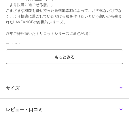
「より快適に過ごせる服。」
さまざまな機能を併せ持った高機能素材によって、お洒落なだけでな
く、より快適に過ごしていただける服を作りたいという想いから生ま
れたLAVEANGEの好機能シリーズ。
昨年ご好評頂いたトリコットシリーズに新色登場！
■デザイン
リラックス感のある履き心地ながら、センターシームとゴールドの金
具がアクセントになり、ラフになり過ぎないのがポイント。
ウエストは、リボンコードでサイズ調節が可能です。フロントのセン
ターシームが、脚をすっきりと見せてくれるのでスタイルアップ効果
も期待できます。
■素材
サイズ
◎接触冷感 機能付き
落ち感があり、さらっとした生地感。
■コーディネート
レビュー・口コミ
Ｔシャツと合わせたカジュアルなスタイルから、同素材のジャケット
と合わせた綺麗めなセットアップスタイルまで幅広くお楽しみ頂けま
す。