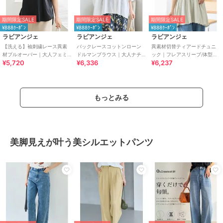
期間限定SALE
期間限定SALE
期間限定SALE
¥888ｸｰﾎﾟﾝ
¥888ｸｰﾎﾟﾝ
¥888ｸｰﾎﾟﾝ
ラビアンジェ
ラビアンジェ
ラビアンジェ
【洗える】袖刺繍レース異素
バックレースコットンローン
異素材切替ティアードチュニ
材プルオーバー｜大人フェミ
ドルマンブラウス｜大人ナチ
ック｜フレアスリーブ/体型カ
¥5,720
¥6,336
¥6,237
ニン/きれいめ/ボリューム袖/体
ュラル/後ろ姿映え/ドルマンス
バー
型カバー
リーブ/体型カバー
もっとみる
美脚見えが叶う美シルエットパンツ