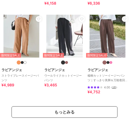
¥4,158
¥6,336
期間限定セール開催中
ブランド
ラビアンジェ
ショップ
ラビアンジェ
商品カテゴリ
パンツ
／
その他パンツ
性別タイプ
レディース
期間限定SALE
期間限定SALE
期間限定SALE
パンツ
／
その他パンツ
カラー
63ﾀﾞｰｸﾌﾞﾗｳﾝ、03ﾌﾞﾗｯｸ、06ﾄﾞｯﾄ
ラビアンジェ
ラビアンジェ
ラビアンジェ
A、79ｲﾝﾃﾞｨｺﾞﾌﾞﾙｰ
ストライプレースイージーパ
ウールライクカットイージー
楊柳カットソーイージーパン
ンツ
パンツ
ツ｜すっきり美脚＆万能着回
サイズ
M,LL,3L,4L,5L
¥4,989
¥3,465
し/夏も快適/きれいめ/楽ちん/
4.00
（
2件
）
ウエストゴム
素材
＜表地＞レーヨン 54% ナイロン 4
¥4,752
6% ＜裏地＞ポリエステル100%
商品のお取り扱い方法
もっとみる
お手入れ
手洗い可
特徴
パンツ
ナイロン
/
カットソー素材
/
レ