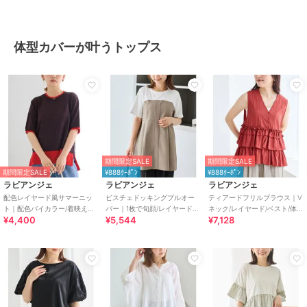
体型カバーが叶うトップス
期間限定SALE
期間限定SALE
期間限定SALE
¥888ｸｰﾎﾟﾝ
¥888ｸｰﾎﾟﾝ
ラビアンジェ
ラビアンジェ
ラビアンジェ
配色レイヤード風サマーニッ
ビスチェドッキングプルオー
ティアードフリルブラウス｜V
ト｜配色バイカラー/着映えト
バー｜1枚で旬顔/レイヤード
ネック/レイヤード/ベスト/体型
¥4,400
¥5,544
¥7,128
ップス/サラサラ快適/体型カバ
風/着映えデザイン/異素材切替/
カバー
ー
体型カバー