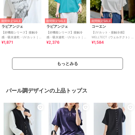
期間限定SALE
期間限定SALE
期間限定SALE
ラビアンジェ
ラビアンジェ
コーエン
【好機能シリーズ】接触冷
【好機能シリーズ】接触冷
【UVカット・接触冷感】
感・吸水速乾・UVカット｜フ
感・吸水速乾・UVカット｜フ
WELLTECT（ウェルテクト）
¥1,871
¥2,376
¥1,584
ォトプリントTシャツ
ロッキーロゴTシャツ｜夏も快
USAコットン フレアスリーブ
適/大人カジュアル
Tシャツ（イ
もっとみる
パール調デザインの上品トップス