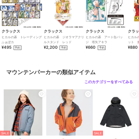
クラックス
クラックス
クラックス
クラ
ヒカルの碁 トレーディング
ヒカルの碁 ジオラマアクリ
ヒカルの碁 アート缶バッ
ヒカル
ふぁぼカ
ルスタンド レッド
ジ 塔矢アキラ
ット 
¥495
¥2,200
¥660
¥880
ラ
予約
予約
予約
マウンテンパーカーの類似アイテム
このカテゴリーをすべてみる
SALE
SALE