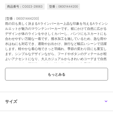
商品番号：CG023-29063
型番：06001444200
[型番：06001444200]
雨の日も美しく決まるAラインパーカー上品な印象を与えるAラインシ
ルエットが魅力のマウンテンパーカーです。裾にかけて自然に広がる
デザインが体のラインをやさしくカバーし、パンツにもスカートにも
合わせやすい万能な一着です。撥水加工を施しているため、急な雨や
水はねにも対応でき、通勤やお出かけ、旅行など幅広いシーンで活躍
します。軽やかな着心地でさっと羽織れ、季節の変わり目にも重宝し
ます。シンプルなデザインながら、フードやボタンのディテールが程
よいアクセントになり、大人カジュアルからきれいめコーデまで自然
になじみます。機能性とデザイン性を兼ね備えた、毎日頼れるライト
アウターです。透け感[なし]
生地の厚さ[普通]
光沢感[なし]
伸縮性[なし]
裏地[あり]
ポケット[あり]※モデル着用画像は、光の当たり具合で色味が違って見
える場合がございます。※お使いのモニター環境によって商品の色味
サイズ
が違って見える場合がございます。