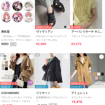
期間限定SALE
35%OFF
美松堂
ヴィヴィアン
アーバンリサーチ サニーレーベル
『Re:blue』×『不可抗力のI
やわらかソールレースアップ
フロントフリルプルオーバー
LOVE YOU』ブラインド缶バ
スニーカーサンダル
¥660
¥2,690
¥3,575
ッジ（全6種）
予約
PR
PR
PR
期間限定SALE
期間限定SALE
¥888ｸｰﾎﾟﾝ
¥888ｸｰﾎﾟﾝ
¥200ｸｰﾎﾟﾝ
COCOMOMO
リリヤーノ
アミュレット
マウンテンパーカー ペプラム
起毛裏地付きペプラムマンパ
マウンテンパーカー
ブルゾン アウター ドロスト レ
ー
5,478
¥
ディース パーカー ライトアウ
再入荷