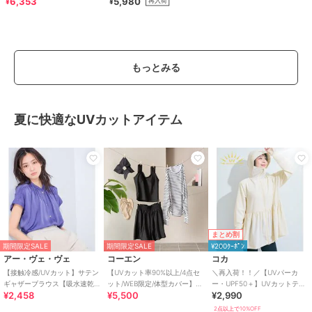
6,353
5,980
¥
¥
ター
もっとみる
夏に快適なUVカットアイテム
まとめ割
期間限定SALE
期間限定SALE
¥200ｸｰﾎﾟﾝ
アー・ヴェ・ヴェ
コーエン
コカ
【接触冷感/UVカット】サテン
【UVカット率90%以上/4点セ
＼再入荷！！／【UVパーカ
ギャザーブラウス【吸水速乾/
ット/WEB限定/体型カバー】シ
ー・UPF50＋】UVカットティ
¥2,458
¥5,500
¥2,990
イージーケア】
ュシュ付きアソートスイムウ
アードパーカー 全4色
エア（イン
2点以上で10%OFF