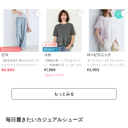
まとめ割
期間限定SALE
¥200ｸｰﾎﾟﾝ
ビス
コカ
ロペピクニック
【新色追加】美easyリネンラ
【接触冷感・シワになりにく
【ベストヒット】70シルケッ
イクワイドパンツ/イージーケ
い・乾燥機OK】ドッキング2
トシアードッキングトップス/
¥4,940
¥1,989
¥3,993
ア・接触冷感・セットアップ
段フリルTシャツ 全2色
着丈が選べる・UVカット・接
対応
触冷感
2点以上で10%OFF
もっとみる
毎日履きたいカジュアルシューズ