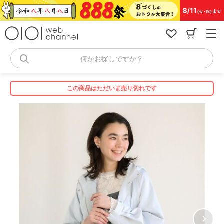
コ
ン
テ
ン
ツ
へ
何かお探しですか？
ス
キ
ッ
この商品はただいま売り切れです
プ