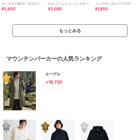
サンダル人気No.1 ダブルベル
moz メッシュ ニット スポーツ
トングサンダル /OT3226
¥5,600
¥3,080
¥1,950
ト スポーツサンダル /42207
サンダル
もっとみる
マウンテンパーカーの人気ランキング
エーグル
16,720
￥