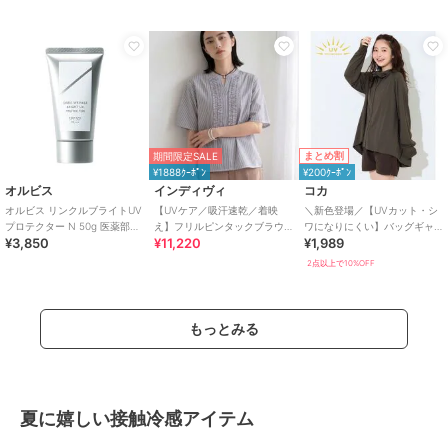
まとめ割
期間限定SALE
¥1888ｸｰﾎﾟﾝ
¥200ｸｰﾎﾟﾝ
オルビス
インディヴィ
コカ
オルビス リンクルブライトUV
【UVケア／吸汗速乾／着映
＼新色登場／【UVカット・シ
プロテクター N 50g 医薬部外
え】フリルピンタックブラウ
ワになりにくい】バッグギャ
¥3,850
¥11,220
¥1,989
品（顔用日焼け止め）
ス
ザーUVパーカー 全4色
2点以上で10%OFF
もっとみる
夏に嬉しい接触冷感アイテム