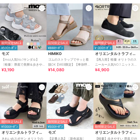
期間限定SALE
期間限定SALE
期間限定SALE
¥500ｸｰﾎﾟﾝ
¥888ｸｰﾎﾟﾝ
¥1000ｸｰﾎﾟﾝ
モズ
HIMIKO
オリエンタルトラフィック
【moz人気No.1サンダル】
ゴムのストラップでサッと着
【再入荷】軽量 オリトラのス
〔軽量〕厚底で美脚＆歩きや
脱OK【WEB限定】【卑弥呼
ニーカー人気NO.1 ニットスニ
¥3,190
¥14,080
¥4,900
すい！疲れにくいフィット感
26SS】ゴムストラップサンダ
ーカー スリッポン /3709
のスポーツサンダル
ル/661250
期間限定SALE
期間限定SALE
¥1000ｸｰﾎﾟﾝ
¥500ｸｰﾎﾟﾝ
期間限定SALE
オリエンタルトラフィック
モズ
オリエンタルトラフィック
きれいめスポサン オリトラの
【定番人気】〔新色追加〕
【軽量】歩きやすい 厚底 EVA