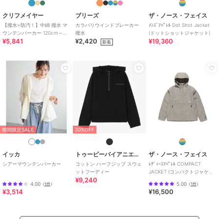
クリフメイヤー
ブリーズ
ザ・ノース・フェイス
【撥水×防汚！】中綿 撥水 マ
カラバリウインドブレーカー
ﾒﾝｽﾞｱﾊﾟﾚﾙ Dot Shot Jacket
ウンテンパーカー 120cm～
撥水
(ドットショットジャケット)
¥5,841
¥2,420
¥19,360
170cm
新着
期間限定SALE
30%OFF
イッカ
トゥービーバイアニエスベー
ザ・ノース・フェイス
シアーマウンテンパーカー
コットン ハーフジップ スウェ
ﾚﾃﾞｨｰｽｱﾊﾟﾚﾙ COMPACT
ットフーディー
JACKET (コンパクトジャケッ
¥9,240
ト)
4.00
5.00
（
1件
）
（
1件
）
¥3,514
¥16,500