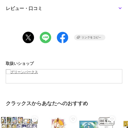
レビュー・口コミ
ブランド
グリーンパークス
ショップ
グリーンパークス
商品カテゴリ
アウター・ジャケット・コート
／
マウンテンパーカー
性別タイプ
レディース
アウター・ジャケット・コート
／
マウンテンパーカー
カラー
サックスブルー、グレー、ベージ
取扱いショップ
ュ
サイズ
Ｆ
素材
表生地 ﾎ゜ﾘｴｽﾃﾙ 100% 裏生地 ﾎ゜ﾘ
ｴｽﾃﾙ 100%
商品のお取り扱い方法
クラックスからあなたへのおすすめ
原産国
中国