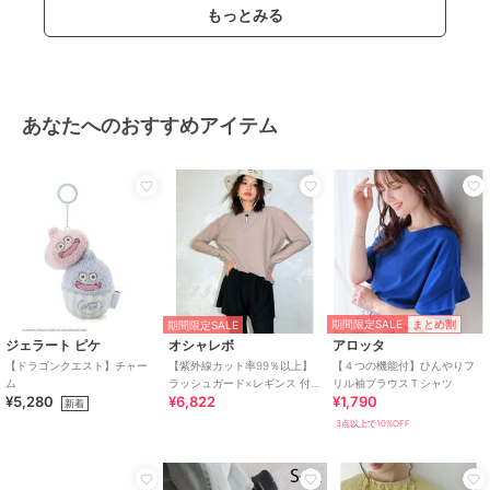
もっとみる
あなたへのおすすめアイテム
期間限定SALE
まとめ割
期間限定SALE
ジェラート ピケ
オシャレボ
アロッタ
【ドラゴンクエスト】チャー
【紫外線カット率99％以上】
【４つの機能付】ひんやりフ
ム
ラッシュガード×レギンス 付
リル袖ブラウスＴシャツ
¥5,280
¥6,822
¥1,790
き タンキニ
新着
3点以上で10%OFF