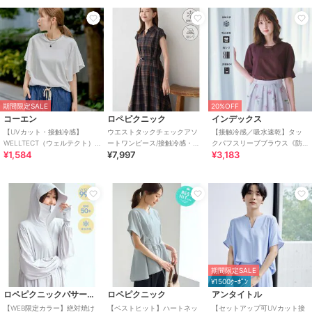
期間限定SALE
20%OFF
コーエン
ロペピクニック
インデックス
【UVカット・接触冷感】
ウエストタックチェックアソ
【接触冷感／吸水速乾】タッ
WELLTECT（ウェルテクト）
ートワンピース/接触冷感・防
クパフスリーブブラウス《防
¥1,584
¥7,997
¥3,183
USAコットン フレアスリーブ
シワ・リンクコーデ
シワ／洗濯機OK／XS～3L／
Tシャツ（イ
8col》
期間限定SALE
¥1500ｸｰﾎﾟﾝ
ロペピクニックパサージュ
ロペピクニック
アンタイトル
【WEB限定カラー】絶対焼け
【ベストヒット】ハートネッ
【セットアップ可UVカット接