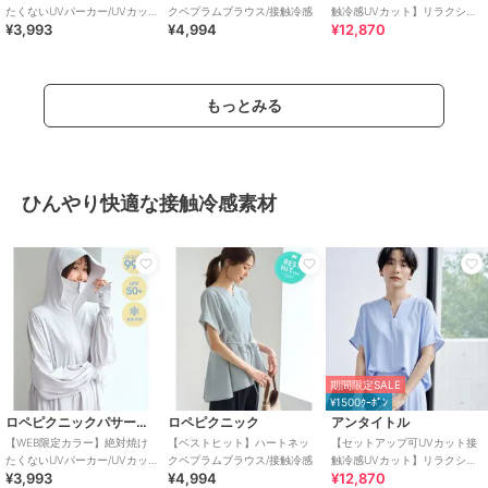
たくないUVパーカー/UVカッ
クペプラムブラウス/接触冷感
触冷感UVカット】リラクシー
¥3,993
¥4,994
¥12,870
ト・接触冷感
キーVネックブラウス
もっとみる
ひんやり快適な接触冷感素材
期間限定SALE
¥1500ｸｰﾎﾟﾝ
ロペピクニックパサージュ
ロペピクニック
アンタイトル
【WEB限定カラー】絶対焼け
【ベストヒット】ハートネッ
【セットアップ可UVカット接
たくないUVパーカー/UVカッ
クペプラムブラウス/接触冷感
触冷感UVカット】リラクシー
¥3,993
¥4,994
¥12,870
ト・接触冷感
キーVネックブラウス