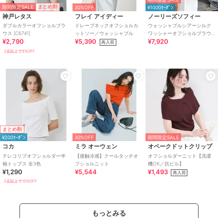
期間限定SALE
まとめ割
30%OFF
¥1000ｸｰﾎﾟﾝ
神戸レタス
フレイ アイディー
ノーリーズソフィー
ダブルカラーオフショルブラ
ドレープネックオフショルカ
ウォッシャブルシアーシルク
ウス [C6741]
ットソー／ウォッシャブル
ワッシャーオフショルブラウ
¥2,790
¥5,390
¥7,920
ス
再入荷
2点以上で5%OFF
まとめ割
¥200ｸｰﾎﾟﾝ
30%OFF
期間限定SALE
コカ
ミラ オーウェン
オペークドットクリップ
テレコリブオフショルダー半
【接触冷感】クールタッチオ
オフショルダーニット【洗濯
袖トップス 全3色
フショルニット
機OK／抗ピル】
¥1,290
¥5,544
¥1,493
再入荷
2点以上で10%OFF
もっとみる