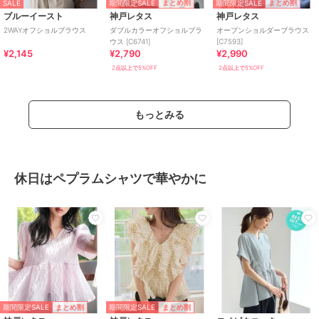
期間限定SALE
期間限定SALE
まとめ割
まとめ割
SALE
ブルーイースト
神戸レタス
神戸レタス
2WAYオフショルブラウス
ダブルカラーオフショルブラ
オープンショルダーブラウス
ウス [C6741]
[C7593]
¥2,145
¥2,790
¥2,990
2点以上で5%OFF
2点以上で5%OFF
もっとみる
休日はペプラムシャツで華やかに
期間限定SALE
期間限定SALE
まとめ割
まとめ割