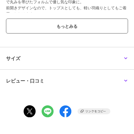
で丸みを帯びたフォルムで優し気な印象に。
前開きデザインなので、トップスとしても、軽い羽織りとしてもご着
用いただけます。
チュニック丈でナローシルエットのスカートにあわせてシックなスタ
イルに、バミューダパンツなどにあわせて大人のカジュアルスタイル
に。
----------------------------------
透け感：淡色のみややあり
厚さ： やや薄い
サイズ
伸縮性：なし
裏地： なし
ポケット： なし
----------------------------------
レビュー・口コミ
----------------------------------------------------------------
洗濯方法
家庭洗濯：液温は40℃を限度とし、手洗いができる。
自然乾燥：日陰の吊り干しがよい。
アイロン：底面温度120℃を限度としてアイロン仕上げができる。
ドライクリーニング：石油系溶剤による弱いドライクリーニングがで