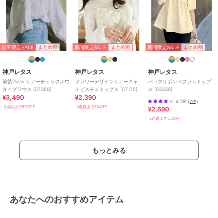
/
無地
/
長袖
/
洗える
/
ライフ
スタイル
/
レギュラー丈(トップ
ス)
原産国
中国
期間限定SALE
期間限定SALE
期間限定SALE
まとめ割
まとめ割
まとめ割
神戸レタス
神戸レタス
神戸レタス
前後2way シアーチェックボウ
フラワーデザインシアーキャ
バックリボンペプラムトップ
タイブラウス [C7369]
ミビスチェトップス [C7175]
ス [C6339]
¥3,490
¥2,390
4.28
（
7件
）
2点以上で5%OFF
2点以上で5%OFF
¥2,690
2点以上で5%OFF
もっとみる
あなたへのおすすめアイテム