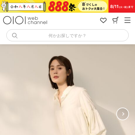
コ
ン
テ
ン
ツ
へ
何かお探しですか？
ス
キ
ッ
プ