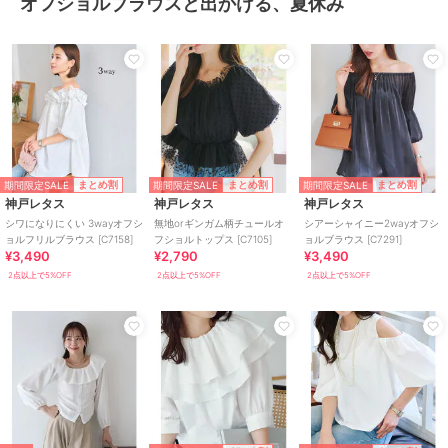
オフショルブラウスと出かける、夏休み
期間限定SALE
期間限定SALE
期間限定SALE
まとめ割
まとめ割
まとめ割
神戸レタス
神戸レタス
神戸レタス
シワになりにくい 3wayオフシ
無地orギンガム柄チュールオ
シアーシャイニー2wayオフシ
ョルフリルブラウス [C7158]
フショルトップス [C7105]
ョルブラウス [C7291]
¥3,490
¥2,790
¥3,490
2点以上で5%OFF
2点以上で5%OFF
2点以上で5%OFF