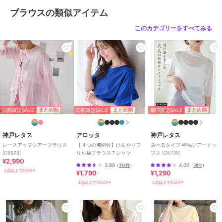
ブラウスの類似アイテム
性別タイプ
レディース
トップス
／
ブラウス
このカテゴリーをすべてみる
カラー
アイボリー、ベージュ
サイズ
M
素材
レーヨン55％ ポリエステル45％
商品のお取り扱い方法
お手入れ
手洗い、漂白不可、タンブル乾燥
不可、自然乾燥、アイロン仕上げ
期間限定SALE
期間限定SALE
期間限定SALE
まとめ割
まとめ割
まとめ割
可、ドライ可、ウエットクリーニ
ング可
神戸レタス
アロッタ
神戸レタス
特徴
トップス
レースアップシアーブラウス
【４つの機能付】ひんやりフ
選べるタイプ 半袖シアートッ
[C6678]
リル袖ブラウスＴシャツ
プス [C6736]
ポリエステル素材
/
レーヨン素材
¥2,990
/
無地
/
長袖
/
洗える
/
ライフ
3.89
4.00
（
318件
）
（
38件
）
2点以上で5%OFF
¥1,790
¥1,290
スタイル
/
レギュラー丈(トップ
ス)
3点以上で10%OFF
2点以上で5%OFF
ブラウス
ポリエステル素材
/
レーヨン素材