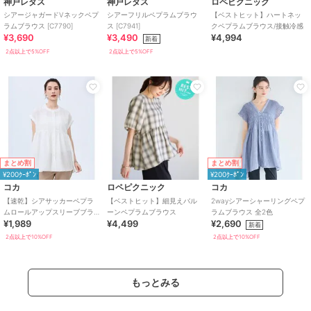
神戸レタス
神戸レタス
ロペピクニック
シアージャガードVネックペプ
シアーフリルペプラムブラウ
【ベストヒット】ハートネッ
ラムブラウス [C7790]
ス [C7941]
クペプラムブラウス/接触冷感
¥3,690
¥3,490
¥4,994
新着
2点以上で5%OFF
2点以上で5%OFF
まとめ割
まとめ割
¥200ｸｰﾎﾟﾝ
¥200ｸｰﾎﾟﾝ
コカ
ロペピクニック
コカ
【速乾】シアサッカーペプラ
【ベストヒット】細見えバル
2wayシアーシャーリングペプ
ムロールアップスリーブブラ
ーンペプラムブラウス
ラムブラウス 全2色
¥1,989
¥4,499
¥2,690
ウス 全2色
新着
2点以上で10%OFF
2点以上で10%OFF
もっとみる