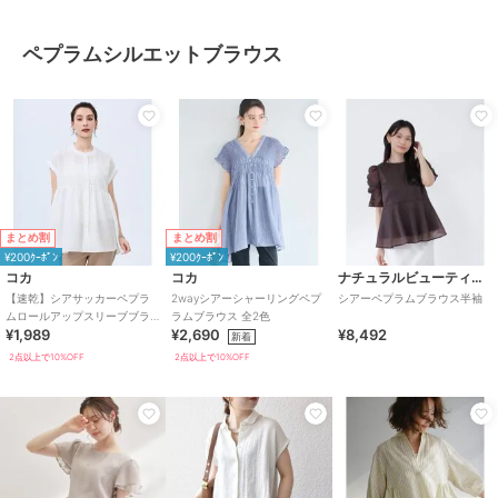
ペプラムシルエットブラウス
まとめ割
まとめ割
¥200ｸｰﾎﾟﾝ
¥200ｸｰﾎﾟﾝ
コカ
コカ
ナチュラルビューティーベーシック
【速乾】シアサッカーペプラ
2wayシアーシャーリングペプ
シアーペプラムブラウス半袖
ムロールアップスリーブブラ
ラムブラウス 全2色
¥1,989
¥2,690
¥8,492
ウス 全2色
新着
2点以上で10%OFF
2点以上で10%OFF