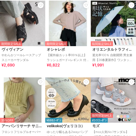
期間限定SALE
期間限定SALE
期間限定SALE
ヴィヴィアン
オシャレボ
オリエンタルトラフィック
やわらかソールレースアップ
【紫外線カット率99％以上】
遮光率100％ 自動開閉 男女兼
スニーカーサンダル
ラッシュガード×レギンス 付
用【26春夏新作】ワンタッチ
¥2,690
¥6,822
¥1,991
き タンキニ
晴雨兼用 折りたたみ傘 /G-
0601
期間限定SALE
35%OFF
¥888ｸｰﾎﾟﾝ
¥500ｸｰﾎﾟﾝ
アーバンリサーチ サニーレーベル
velikoko(ヴェリココ）
モズ
フロントフリルプルオーバー
ゆったり幅もある2wayパンプ
【moz人気No.1サンダル】