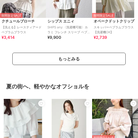
期間限定SALE
期間限定SALE
クチュールブローチ
シップス エニィ
オペークドットクリップ
【洗える】レースティアード
SHIPS any:〈洗濯機可能〉カ
スキッパーペプラムブラウス
ペプラムブラウス
ラミ フレンチ スリーブ ペプラ
【洗濯機OK】
¥3,414
¥9,900
¥2,739
ム シャツ ブラウス
もっとみる
夏の街へ、軽やかなオフショルを
期間限定SALE