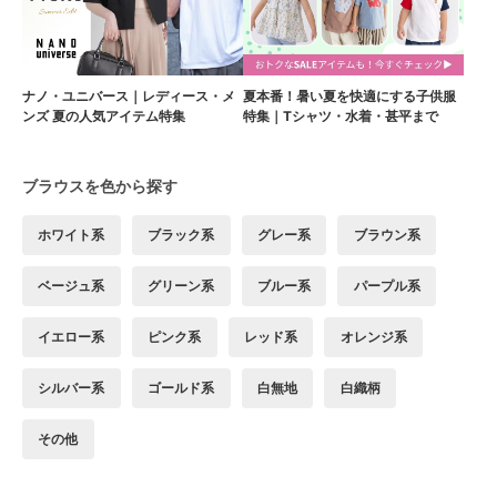
ナノ・ユニバース｜レディース・メ
夏本番！暑い夏を快適にする子供服
ンズ 夏の人気アイテム特集
特集｜Tシャツ・水着・甚平まで
ブラウスを色から探す
ホワイト系
ブラック系
グレー系
ブラウン系
ベージュ系
グリーン系
ブルー系
パープル系
イエロー系
ピンク系
レッド系
オレンジ系
シルバー系
ゴールド系
白無地
白織柄
その他