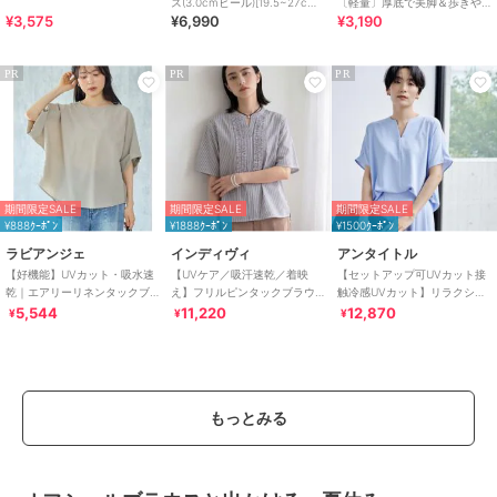
ス(3.0cmヒール)[19.5~27cm]
〔軽量〕厚底で美脚＆歩きや
¥3,575
¥6,990
¥3,190
ラクチンきれいシューズ
すい！疲れにくいフィット感
のスポーツサンダル
PR
PR
PR
期間限定SALE
期間限定SALE
期間限定SALE
¥888ｸｰﾎﾟﾝ
¥1888ｸｰﾎﾟﾝ
¥1500ｸｰﾎﾟﾝ
ラビアンジェ
インディヴィ
アンタイトル
【好機能】UVカット・吸水速
【UVケア／吸汗速乾／着映
【セットアップ可UVカット接
乾｜エアリーリネンタックブ
え】フリルピンタックブラウ
触冷感UVカット】リラクシー
ラウス｜セットアップ対
ス
キーVネックブラウス
5,544
11,220
12,870
¥
¥
¥
応/360度美シルエット
もっとみる