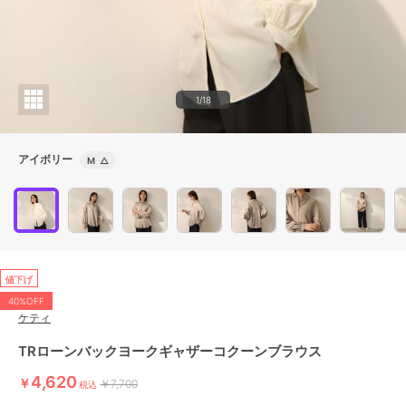
1/18
アイボリー
M
△
値下げ
40%OFF
ケティ
TRローンバックヨークギャザーコクーンブラウス
4,620
￥
￥7,700
税込