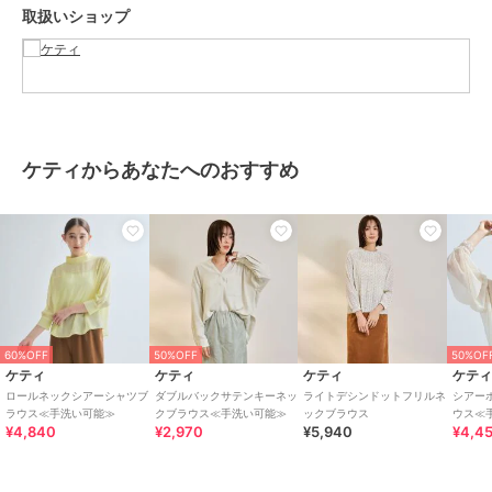
取扱いショップ
きる。
----------------------------------------------------------------
■モデル身長 165cm 着用サイズ M
※画像の商品はサンプルとなりますので実際の商品と仕様、加工、サ
イズが若干異なる場合がございます。
ケティからあなたへのおすすめ
※お客様のモニター環境により実際のお色と多少異なる場合がござい
ます。
※撮影状況や光の当たり具合により、色合いが異なって見える場合が
ございます。
関連ワード：ketty ケティ レディース 新作 大人コーデ 2026春夏
2026SS 春夏 春物 春服 ブラウス ポリエステル レーヨン 長袖 ポリエ
ステル 無地 オフィス 旅行 デート 通勤 ホテルディナー アフタヌーン
ティー
60%OFF
50%OFF
50%OF
ケティ
ケティ
ケティ
ケテ
ロールネックシアーシャツブ
ダブルバックサテンキーネッ
ライトデシンドットフリルネ
シアー
ラウス≪手洗い可能≫
クブラウス≪手洗い可能≫
ックブラウス
ウス≪
ブランド
ケティ
¥4,840
¥2,970
¥5,940
¥4,4
ショップ
ケティ
商品カテゴリ
トップス
／
ブラウス