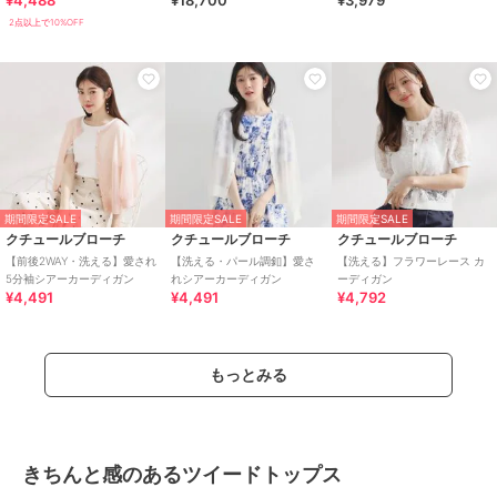
¥4,488
¥18,700
¥3,979
2点以上で10%OFF
期間限定SALE
期間限定SALE
期間限定SALE
クチュールブローチ
クチュールブローチ
クチュールブローチ
【前後2WAY・洗える】愛され
【洗える・パール調釦】愛さ
【洗える】フラワーレース カ
5分袖シアーカーディガン
れシアーカーディガン
ーディガン
¥4,491
¥4,491
¥4,792
もっとみる
きちんと感のあるツイードトップス