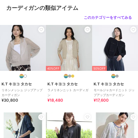
カーディガンの類似アイテム
性別タイプ
レディース
トップス
／
カーディガン
このカテゴリーをすべてみる
カラー
アイボリー、ブラック
サイズ
M
素材
レーヨン89％ ナイロン11％
商品のお取り扱い方法
お手入れ
手洗い、漂白不可、タンブル乾燥
不可、自然乾燥、アイロン仕上げ
40%OFF
50%OFF
可、ドライ可、ウエットクリーニ
ング不可
K.T キヨコ タカセ
K.T キヨコ タカセ
K.T キヨコ タカセ
特徴
トップス
リネンメッシュ ジップアップ
ラメリネンニット カーディガ
モールジャカードニット ジッ
カーディガン
ン
プアップカーディガン
ナイロン
/
ニット素材
/
レーヨ
¥30,800
¥18,480
¥17,600
ン素材
/
無地
/
長袖
/
洗える
/
ストレッチ
/
ライフスタイル
/
クルー・Uネック
/
ラウンドネッ
ク
/
カジュアル
/
レギュラー丈
(トップス)
カーディガン