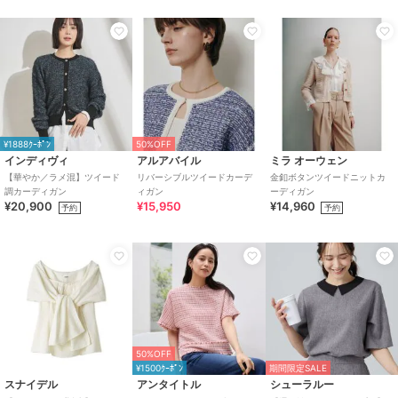
¥1888ｸｰﾎﾟﾝ
50%OFF
インディヴィ
アルアバイル
ミラ オーウェン
【華やか／ラメ混】ツイード
リバーシブルツイードカーデ
金釦ボタンツイードニットカ
調カーディガン
ィガン
ーディガン
¥20,900
¥15,950
¥14,960
予約
予約
50%OFF
¥1500ｸｰﾎﾟﾝ
期間限定SALE
スナイデル
アンタイトル
シューラルー