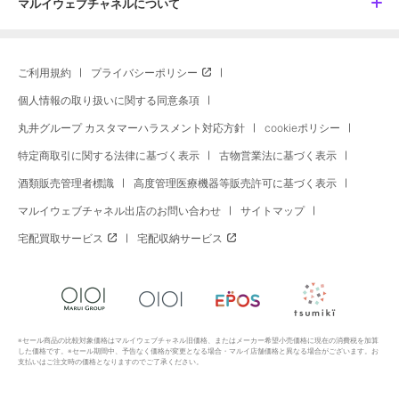
マルイウェブチャネルについて
ご利用規約
プライバシーポリシー
個人情報の取り扱いに関する同意条項
丸井グループ カスタマーハラスメント対応方針
cookieポリシー
特定商取引に関する法律に基づく表示
古物営業法に基づく表示
酒類販売管理者標識
高度管理医療機器等販売許可に基づく表示
マルイウェブチャネル出店のお問い合わせ
サイトマップ
宅配買取サービス
宅配収納サービス
※セール商品の比較対象価格はマルイウェブチャネル旧価格、またはメーカー希望小売価格に現在の消費税を加算
した価格です。※セール期間中、予告なく価格が変更となる場合・マルイ店舗価格と異なる場合がございます。お
支払いはご注文時の価格となりますのでご了承ください。