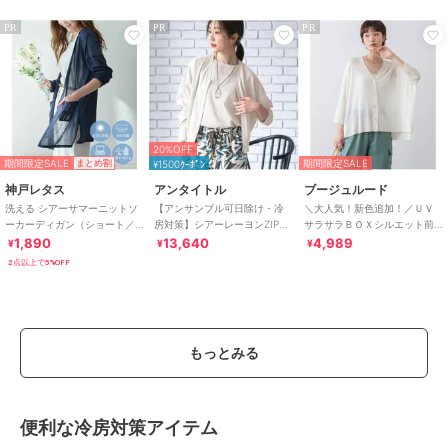
PR
PR
PR
20%OFF
期間限定SALE
期間限定SALE
まとめ割
¥1500ｸｰﾎﾟﾝ
神戸レタス
アンタイトル
ブージュルード
洗える シアーサマーニットソ
【アンサンブル可日除け・冷
＼大人気！新色追加！／ＵＶ
ーカーディガン（ショート／
房対策】シアーレーヨンZIPカ
サラサラＢＯＸシルエット前
ミディアム／ロング）
ーディガン
後差カーディガン
1,890
13,640
4,989
¥
¥
¥
[C3703]
2点以上で5%OFF
もっとみる
便利な冷房対策アイテム