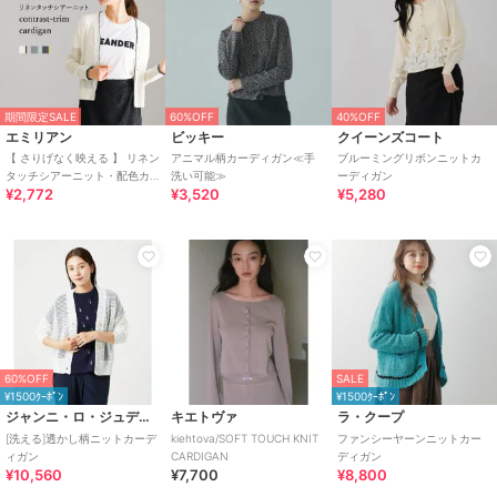
期間限定SALE
60%OFF
40%OFF
エミリアン
ビッキー
クイーンズコート
【 さりげなく映える 】 リネン
アニマル柄カーディガン≪手
ブルーミングリボンニットカ
タッチシアーニット・配色カ
洗い可能≫
ーディガン
¥2,772
¥3,520
¥5,280
ーディガン
60%OFF
SALE
¥1500ｸｰﾎﾟﾝ
¥1500ｸｰﾎﾟﾝ
ジャンニ・ロ・ジュディチェ
キエトヴァ
ラ・クープ
[洗える]透かし柄ニットカーデ
kiehtova/SOFT TOUCH KNIT
ファンシーヤーンニットカー
ィガン
CARDIGAN
ディガン
¥10,560
¥7,700
¥8,800