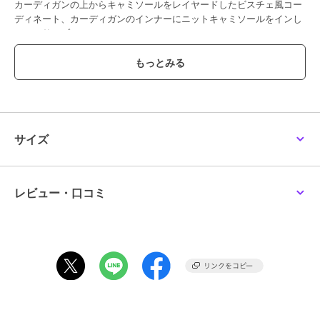
カーディガンの上からキャミソールをレイヤードしたビスチェ風コー
ディネート、カーディガンのインナーにニットキャミソールをインし
てアンサンブルに。
また、お手持ちのカットソーやブラウスなどにあわせた単品使いにも
応用が効き、ロングタームでご着用が可能で着こなしの幅を広げま
す。
----------------------------------
透け感：ややあり
厚さ： やや薄い
サイズ
伸縮性：あり
裏地： なし
ポケット： なし
----------------------------------
レビュー・口コミ
----------------------------------------------------------------
洗濯方法
家庭洗濯：液温は40℃を限度とし、手洗いができる。
自然乾燥：日陰の平干しがよい。
アイロン：底面温度160℃を限度としてアイロン仕上げができる。
ドライクリーニング：石油系溶剤による弱いドライクリーニングがで