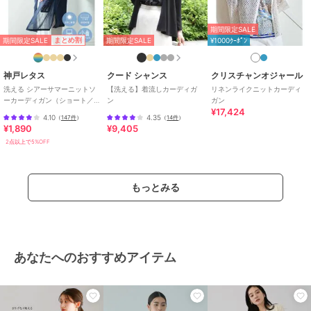
ナイロン
/
ニット素材
/
レーヨ
ン素材
/
無地
/
長袖
/
洗える
/
期間限定SALE
期間限定SALE
まとめ割
期間限定SALE
¥1000ｸｰﾎﾟﾝ
ストレッチ
/
ライフスタイル
/
クルー・Uネック
/
ラウンドネッ
ク
/
カジュアル
/
レギュラー丈
神戸レタス
クード シャンス
クリスチャンオジャール
(トップス)
洗える シアーサマーニットソ
【洗える】着流しカーディガ
リネンライクニットカーディ
ーカーディガン（ショート／
ン
ガン
原産国
中国
¥17,424
ミディアム／ロング）
4.10
4.35
（
147件
）
（
14件
）
[C3703]
¥1,890
¥9,405
2点以上で5%OFF
もっとみる
あなたへのおすすめアイテム