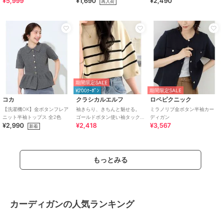
¥5,999
¥1,690
¥2,490
OK
再入荷
期間限定SALE
¥200ｸｰﾎﾟﾝ
期間限定SALE
コカ
クラシカルエルフ
ロペピクニック
【洗濯機OK】金ボタンフレア
袖きらり、きちんと魅せる。
ミラノリブ金ボタン半袖カー
ニット半袖トップス 全2色
ゴールドボタン使い袖タック
ディガン
¥2,990
¥2,418
¥3,567
ミラノリブトップス（半袖）
新着
もっとみる
カーディガンの人気ランキング