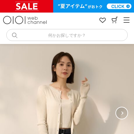
コ
ン
テ
ン
ツ
へ
何かお探しですか？
ス
キ
ッ
プ