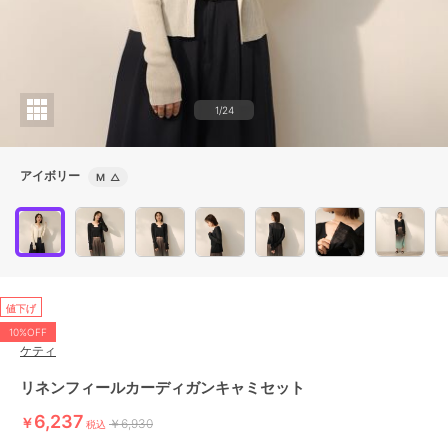
1/24
アイボリー
M
△
値下げ
10%OFF
ケティ
リネンフィールカーディガンキャミセット
6,237
￥
￥6,930
税込