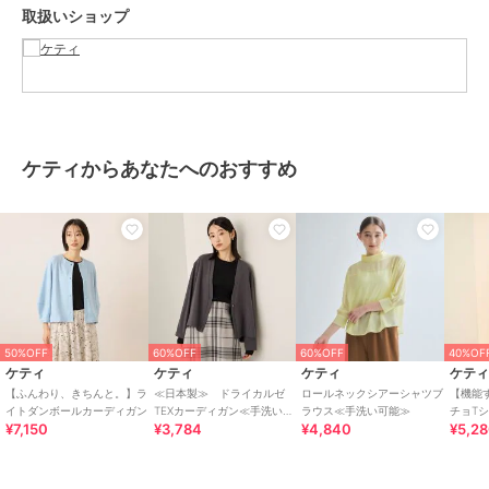
取扱いショップ
きる。
----------------------------------------------------------------
■モデル身長 165cm 着用サイズ M
※画像の商品はサンプルとなりますので実際の商品と仕様、加工、サ
イズが若干異なる場合がございます。
ケティからあなたへのおすすめ
※お客様のモニター環境により実際のお色と多少異なる場合がござい
ます。
※撮影状況や光の当たり具合により、色合いが異なって見える場合が
ございます。
関連ワード：ketty ケティ レディース 新作 大人コーデ 2026春夏
2026SS 春夏 春物 春服 キャミソール カーディガン ニット レーヨン
ナイロン 無地 長袖 オフィス 旅行 デート 通勤 ホテルディナー アフ
タヌーンティー
50%OFF
60%OFF
60%OFF
40%OF
ケティ
ケティ
ケティ
ケテ
【ふんわり、きちんと。】ラ
≪日本製≫ ドライカルゼ
ロールネックシアーシャツブ
【機能
イトダンボールカーディガン
TEXカーディガン≪手洗い可
ラウス≪手洗い可能≫
チョT
ブランド
ケティ
¥7,150
¥3,784
¥4,840
¥5,2
能≫
ショップ
ケティ
商品カテゴリ
トップス
／
カーディガン