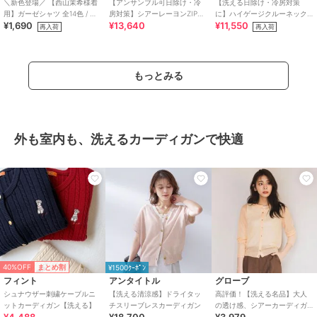
＼新色登場／ 【西山茉希様着
【アンサンブル可日除け・冷
【洗える日除け・冷房対策
用】ガーゼシャツ 全14色 / 冷
房対策】シアーレーヨンZIPカ
に】ハイゲージクルーネック
¥1,690
¥13,640
¥11,550
房対策
ーディガン
カーディガン
再入荷
再入荷
もっとみる
外も室内も、洗えるカーディガンで快適
40%OFF
まとめ割
¥1500ｸｰﾎﾟﾝ
フィント
アンタイトル
グローブ
シュナウザー刺繍ケーブルニ
【洗える清涼感】ドライタッ
高評価！【洗える名品】大人
ットカーディガン【洗える】
チスリーブレスカーディガン
の透け感、シアーカーディガ
ン