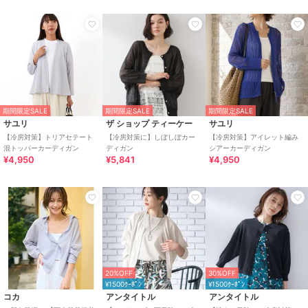
期間限定SALE
期間限定SALE
期間限定SALE
サユリ
ザ ショップ ティーケー
サユリ
【冷房対策】トリアセテート
【冷房対策に】しぼしぼカー
【冷房対策】アイレット編み
混トッパーカーディガン
ディガン
シアーカーディガン
¥4,950
¥5,841
¥4,950
20%OFF
30%OFF
¥1500ｸｰﾎﾟﾝ
¥1500ｸｰﾎﾟﾝ
コカ
アンタイトル
アンタイトル