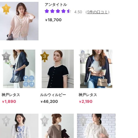
アンタイトル
4.50
（
5件の口コミ
）
18,700
￥
神戸レタス
ルルウィルビー
神戸レタス
1,890
46,200
2,190
￥
￥
￥