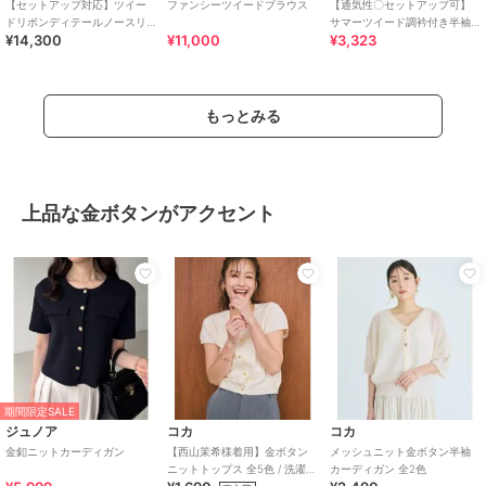
【セットアップ対応】ツイー
ファンシーツイードブラウス
【通気性〇セットアップ可】
ドリボンディテールノースリ
サマーツイード調衿付き半袖
¥14,300
¥11,000
¥3,323
ブラウス
ブラウス
もっとみる
上品な金ボタンがアクセント
期間限定SALE
ジュノア
コカ
コカ
金釦ニットカーディガン
【西山茉希様着用】金ボタン
メッシュニット金ボタン半袖
ニットトップス 全5色 / 洗濯機
カーディガン 全2色