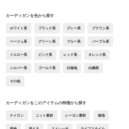
カーディガンを色から探す
ホワイト系
ブラック系
グレー系
ブラウン系
ベージュ系
グリーン系
ブルー系
パープル系
イエロー系
ピンク系
レッド系
オレンジ系
シルバー系
ゴールド系
白無地
白織柄
その他
カーディガンをこのアイテムの特徴から探す
ナイロン
ニット素材
レーヨン素材
無地
長袖
洗える
ストレッチ
ライフスタイル