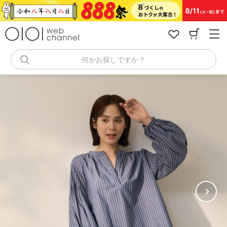
コ
ン
テ
ン
ツ
へ
何かお探しですか？
ス
キ
ッ
プ