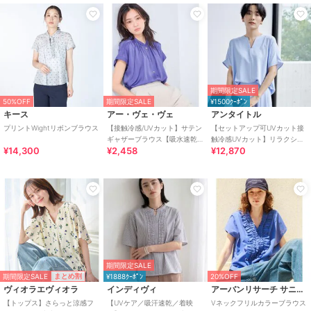
期間限定SALE
50%OFF
期間限定SALE
¥1500ｸｰﾎﾟﾝ
キース
アー・ヴェ・ヴェ
アンタイトル
プリントWightリボンブラウス
【接触冷感/UVカット】サテン
【セットアップ可UVカット接
ギャザーブラウス【吸水速乾/
触冷感UVカット】リラクシー
¥14,300
¥2,458
¥12,870
イージーケア】
キーVネックブラウス
期間限定SALE
期間限定SALE
まとめ割
¥1888ｸｰﾎﾟﾝ
20%OFF
ヴィオラエヴィオラ
インディヴィ
アーバンリサーチ サニーレーベル
【トップス】さらっと涼感フ
【UVケア／吸汗速乾／着映
Vネックフリルカラーブラウス