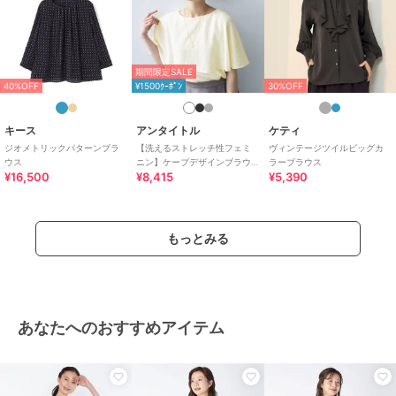
綿・コットン素材
/
ポリエステル
素材
/
ストライプ
/
長袖
/
その
他袖デザイン
/
洗える
/
ヘンリ
ーネック・キーネック
期間限定SALE
原産国
中国
40%OFF
¥1500ｸｰﾎﾟﾝ
30%OFF
キース
アンタイトル
ケティ
ジオメトリックパターンブラ
【洗えるストレッチ性フェミ
ヴィンテージツイルビッグカ
ウス
ニン】ケープデザインブラウ
ラーブラウス
¥16,500
¥8,415
¥5,390
ス
もっとみる
あなたへのおすすめアイテム