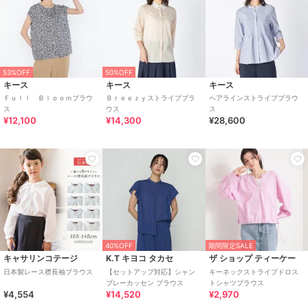
53%OFF
50%OFF
キース
キース
キース
Ｆｕｌｌ Ｂｌｏｏｍブラウ
Ｂｒｅｅｚｙストライプブラ
ヘアラインストライプブラウ
ス
ウス
ス
¥12,100
¥14,300
¥28,600
40%OFF
期間限定SALE
キャサリンコテージ
K.T キヨコ タカセ
ザ ショップ ティーケー
日本製レース襟長袖ブラウス
【セットアップ対応】シャン
キーネックストライプドロス
ブレーカッセン ブラウス
トシャツブラウス
¥4,554
¥14,520
¥2,970