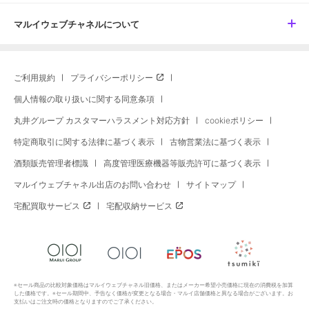
マルイウェブチャネルについて
ご利用規約
プライバシーポリシー
個人情報の取り扱いに関する同意条項
丸井グループ カスタマーハラスメント対応方針
cookieポリシー
特定商取引に関する法律に基づく表示
古物営業法に基づく表示
酒類販売管理者標識
高度管理医療機器等販売許可に基づく表示
マルイウェブチャネル出店のお問い合わせ
サイトマップ
宅配買取サービス
宅配収納サービス
※セール商品の比較対象価格はマルイウェブチャネル旧価格、またはメーカー希望小売価格に現在の消費税を加算
した価格です。※セール期間中、予告なく価格が変更となる場合・マルイ店舗価格と異なる場合がございます。お
支払いはご注文時の価格となりますのでご了承ください。