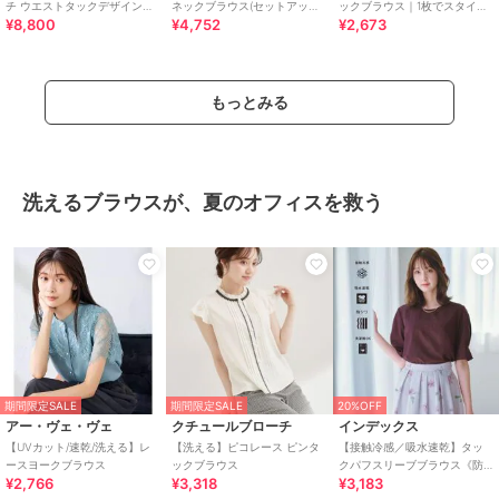
チ ウエストタックデザイン衿
ネックブラウス(セットアップ
ックブラウス｜1枚でスタイル
¥8,800
¥4,752
¥2,673
付きブラウス
可)
アップ/美シルエット/ウエスト
タック/楽ちん
もっとみる
洗えるブラウスが、夏のオフィスを救う
期間限定SALE
期間限定SALE
20%OFF
アー・ヴェ・ヴェ
クチュールブローチ
インデックス
【UVカット/速乾/洗える】レ
【洗える】ピコレース ピンタ
【接触冷感／吸水速乾】タッ
ースヨークブラウス
ックブラウス
クパフスリーブブラウス《防
¥2,766
¥3,318
¥3,183
シワ／洗濯機OK／XS～3L／