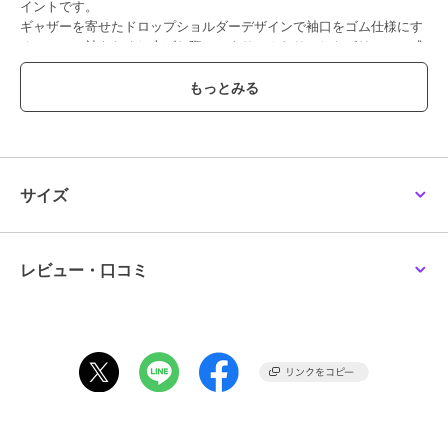
イントです。
ギャザーを寄せたドロップショルダーデザインで袖口をゴム仕様にす
ることで、袖をたくし上げた際に、よりふんわりとしたボリューム感
の感じられる着こなしに。
同デザインで無地パターンのハイカウントタイプライターキーネック
ブラウス（4113-61152）がございます。
----------------------------------
透け感：淡色のみややあり
厚さ： 普通
サイズ
伸縮性：なし
裏地： なし
ポケット： なし
----------------------------------
レビュー・口コミ
----------------------------------------------------------------
洗濯方法
家庭洗濯：液温は40℃を限度とし、洗濯機で弱い洗濯ができる。
自然乾燥：日陰の吊り干しがよい。
アイロン：底面温度160℃を限度としてアイロン仕上げができる。
ドライクリーニング：石油系溶剤による弱いドライクリーニングがで