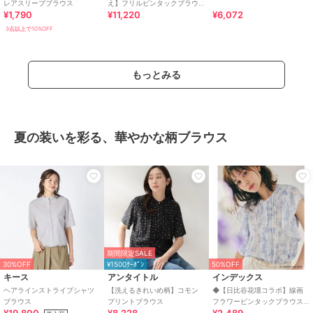
レアスリーブブラウス
え】フリルピンタックブラウ
¥1,790
¥11,220
¥6,072
ス
3点以上で10%OFF
もっとみる
夏の装いを彩る、華やかな柄ブラウス
期間限定SALE
30%OFF
¥1500ｸｰﾎﾟﾝ
50%OFF
キース
アンタイトル
インデックス
ヘアラインストライプシャツ
【洗えるきれいめ柄】コモン
◆【日比谷花壇コラボ】線画
ブラウス
プリントブラウス
フラワーピンタックブラウス
【防シワ／洗濯機OK】