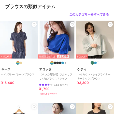
ブラウスの類似アイテム
性別タイプ
レディース
トップス
／
ブラウス
このカテゴリーをすべてみる
カラー
ブルー、オフホワイト、サックス
ブルー
サイズ
M
素材
ポリエステル65％ 綿35％
商品のお取り扱い方法
お手入れ
洗濯機、漂白不可、タンブル乾燥
期間限定SALE
まとめ割
41%OFF
50%OFF
不可、自然乾燥、アイロン仕上げ
可、ドライ可、ウエットクリーニ
キース
アロッタ
ケティ
ング可
ペイズリーパターンブラウス
【４つの機能付】ひんやりフ
ハイカウントタイプライター
特徴
トップス
リル袖ブラウスＴシャツ
キーネックブラウス
¥15,400
¥3,300
綿・コットン素材
/
ポリエステル
3.88
（
315件
）
¥1,790
素材
/
ストライプ
/
長袖
/
その
他袖デザイン
/
洗える
/
ヘンリ
3点以上で10%OFF
ーネック・キーネック
ブラウス