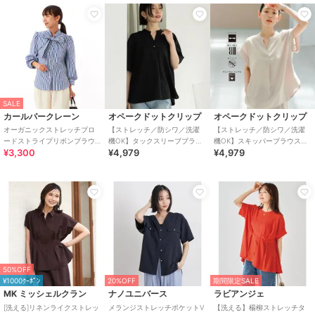
SALE
カールパークレーン
オペークドットクリップ
オペークドットクリップ
オーガニックストレッチブロ
【ストレッチ／防シワ／洗濯
【ストレッチ／防シワ／洗濯
ードストライプリボンブラウ
機OK】タックスリーブブラウ
機OK】スキッパーブラウス
¥3,300
¥4,979
¥4,979
ス
ス《SS～LL／6col／セットア
《SS～LL／5col／セットアッ
ップ可》
プ可》
50%OFF
¥1000ｸｰﾎﾟﾝ
20%OFF
期間限定SALE
MK ミッシェルクラン
ナノユニバース
ラビアンジェ
[洗える]リネンライクストレッ
メランジストレッチポケットV
【洗える】楊柳ストレッチタ