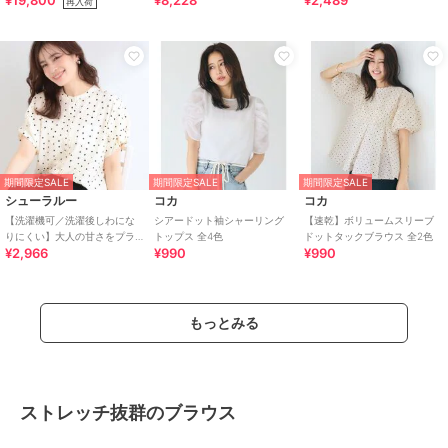
¥19,800
¥8,228
¥2,489
再入荷
期間限定SALE
期間限定SALE
期間限定SALE
シューラルー
コカ
コカ
【洗濯機可／洗濯後しわにな
シアードット袖シャーリング
【速乾】ボリュームスリーブ
りにくい】大人の甘さをプラ
トップス 全4色
ドットタックブラウス 全2色
¥2,966
¥990
¥990
スする ドット柄袖タックブラ
ウス
もっとみる
ストレッチ抜群のブラウス