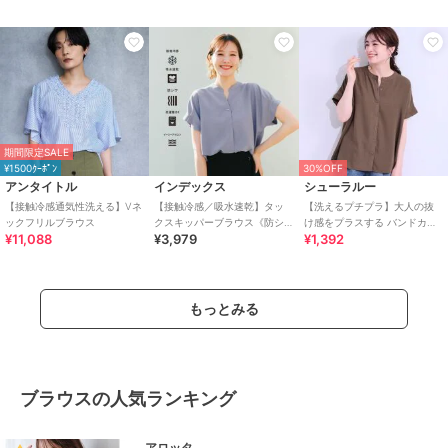
8col》
期間限定SALE
¥1500ｸｰﾎﾟﾝ
30%OFF
アンタイトル
インデックス
シューラルー
【接触冷感通気性洗える】Vネ
【接触冷感／吸水速乾】タッ
【洗えるプチプラ】大人の抜
ックフリルブラウス
クスキッパーブラウス《防シ
け感をプラスする バンドカラ
¥11,088
¥3,979
¥1,392
ワ／イージーアイロン／洗濯
ーシャツ
機OK／9col》
もっとみる
ブラウスの人気ランキング
アロッタ