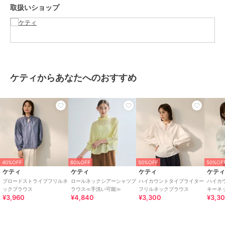
取扱いショップ
きる。
----------------------------------------------------------------
■モデル身長 165cm 着用サイズ M
※画像の商品はサンプルとなりますので実際の商品と仕様、加工、サ
イズが若干異なる場合がございます。
ケティからあなたへのおすすめ
※お客様のモニター環境により実際のお色と多少異なる場合がござい
ます。
※撮影状況や光の当たり具合により、色合いが異なって見える場合が
ございます。
関連ワード：ketty ケティ レディース 新作 大人コーデ 2026春夏
2026SS 春夏 春物 春服 ブラウス コットン ポリエステル ストライプ
ポリエステル オフィス 旅行 デート 通勤 ホテルディナー アフタヌー
ンティー
40%OFF
60%OFF
50%OFF
50%OF
ケティ
ケティ
ケティ
ケテ
ブロードストライプフリルネ
ロールネックシアーシャツブ
ハイカウントタイプライター
ハイカ
ックブラウス
ラウス≪手洗い可能≫
フリルネックブラウス
キーネ
ブランド
ケティ
¥3,960
¥4,840
¥3,300
¥3,3
ショップ
ケティ
商品カテゴリ
トップス
／
ブラウス