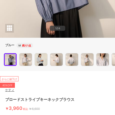
1/24
ブルー
M
残り1点
さらに値下げ
40%OFF
ケティ
ブロードストライプキーネックブラウス
3,960
￥
￥6,600
税込