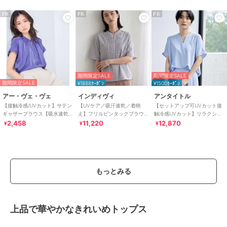
PR
PR
PR
期間限定SALE
期間限定SALE
期間限定SALE
¥1888ｸｰﾎﾟﾝ
¥1500ｸｰﾎﾟﾝ
アー・ヴェ・ヴェ
インディヴィ
アンタイトル
【接触冷感/UVカット】サテン
【UVケア／吸汗速乾／着映
【セットアップ可UVカット接
ギャザーブラウス【吸水速乾/
え】フリルピンタックブラウ
触冷感UVカット】リラクシー
イージーケア】
ス
キーVネックブラウス
2,458
11,220
12,870
¥
¥
¥
もっとみる
上品で華やかなきれいめトップス