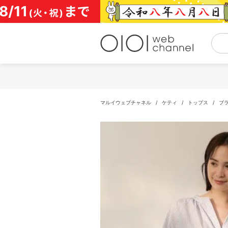
コ
ン
テ
ン
ツ
へ
ス
キ
ッ
プ
マルイウェブチャネル
/
ケティ
/
トップス
/
ブ