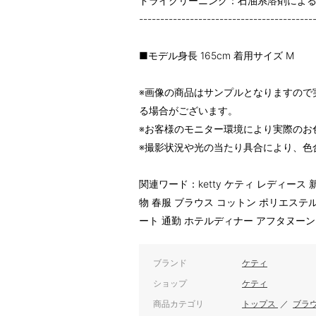
ドライクリーニング：石油系溶剤によ
-----------------------------------------
■モデル身長 165cm 着用サイズ M
※画像の商品はサンプルとなりますので
る場合がございます。
※お客様のモニター環境により実際のお
※撮影状況や光の当たり具合により、色
関連ワード：ketty ケティ レディース 新
物 春服 ブラウス コットン ポリエステ
ート 通勤 ホテルディナー アフタヌー
ブランド
ケティ
ショップ
ケティ
商品カテゴリ
トップス
／
ブラ