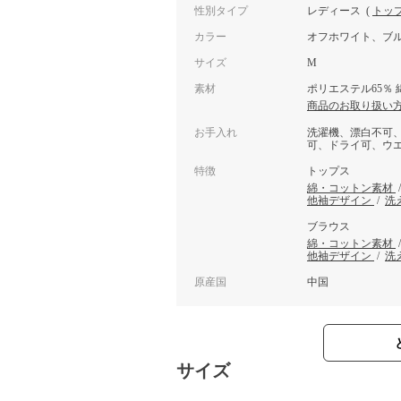
性別タイプ
レディース
(
トッ
カラー
オフホワイト、ブ
サイズ
M
素材
ポリエステル65％ 
商品のお取り扱い
お手入れ
洗濯機、漂白不可
可、ドライ可、ウ
特徴
トップス
綿・コットン素材
他袖デザイン
/
洗
ブラウス
綿・コットン素材
他袖デザイン
/
洗
原産国
中国
サイズ