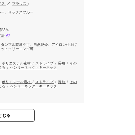
プス
／
ブラウス
)
ルー、サックスブルー
綿35％
方法
、タンブル乾燥不可、自然乾燥、アイロン仕上げ
エットクリーニング可
/
ポリエステル素材
/
ストライプ
/
長袖
/
その
える
/
ヘンリーネック・キーネック
/
ポリエステル素材
/
ストライプ
/
長袖
/
その
える
/
ヘンリーネック・キーネック
とじる