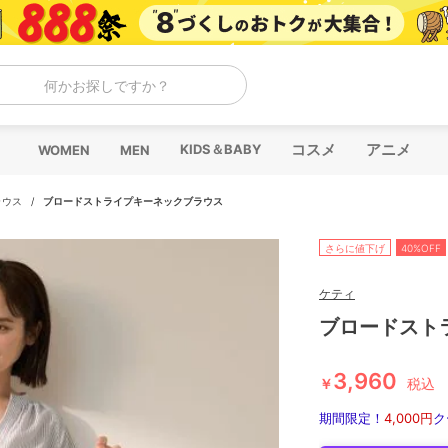
何かお探しですか？
コスメ
アニメ
KIDS＆BABY
WOMEN
MEN
ラウス
/
ブロードストライプキーネックブラウス
さらに値下げ
40%OFF
ケティ
ブロードスト
3,960
￥
税込
期間限定！
4,000円
ク