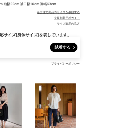
cm 袖幅22cm 袖口幅10cm 裾幅63cm
過去注文商品のサイズを参照する
身長別着用感ガイド
サイズ表示の見方
対応サイズ[身体サイズ]を表しています。
試着する
プライバシーポリシー