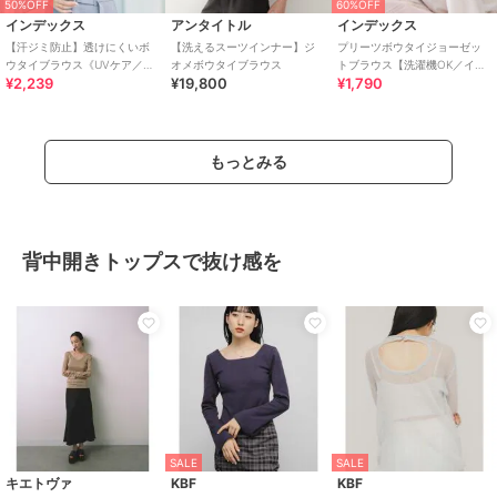
50%OFF
60%OFF
インデックス
アンタイトル
インデックス
【汗ジミ防止】透けにくいボ
【洗えるスーツインナー】ジ
プリーツボウタイジョーゼッ
ウタイブラウス《UVケア／吸
オメボウタイブラウス
トブラウス【洗濯機OK／イー
¥2,239
¥19,800
¥1,790
水速乾／洗濯機OK》
ジーアイロン／防シワ】
もっとみる
背中開きトップスで抜け感を
SALE
SALE
キエトヴァ
KBF
KBF