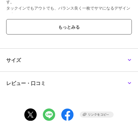
す。
タックインでもアウトでも、バランス良く一枚でサマになるデザイン
です。
同デザインで無地パターンのハイカウントタイプライターフリルネッ
クブラウス（4113-61130）の展開もございます。
----------------------------------
透け感：淡色のみややあり
厚さ： 普通
伸縮性：なし
サイズ
裏地： なし
ポケット： なし
----------------------------------
レビュー・口コミ
----------------------------------------------------------------
洗濯方法
家庭洗濯：液温は40℃を限度とし、洗濯機で弱い洗濯ができる。
自然乾燥：日陰の吊り干しがよい。
アイロン：底面温度160℃を限度としてアイロン仕上げができる。
ドライクリーニング：石油系溶剤による弱いドライクリーニングがで
きる。