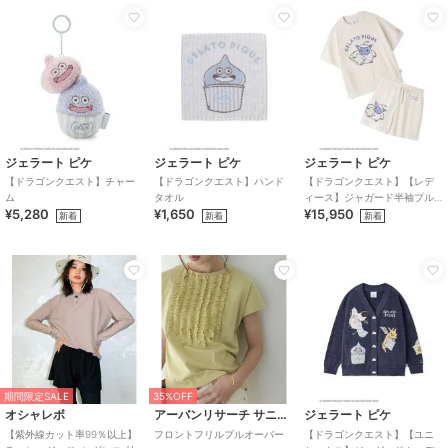
ジェラート ピケ
ジェラート ピケ
ジェラート ピケ
【ドラゴンクエスト】チャー
【ドラゴンクエスト】ハンド
【ドラゴンクエスト】【レデ
ム
タオル
ィース】ジャガード半袖プル
¥5,280
¥1,650
¥15,950
オーバー&ショートパンツセッ
新着
新着
新着
ト
期間限定SALE
35%OFF
オシャレボ
アーバンリサーチ サニーレーベル
ジェラート ピケ
【紫外線カット率99％以上】
フロントフリルプルオーバー
【ドラゴンクエスト】【ユニ