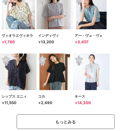
ヴィオラエヴィオラ
インディヴィ
アー・ヴェ・ヴェ
1,790
13,200
3,457
￥
￥
￥
シップス エニィ
コカ
キース
11,550
2,490
14,300
￥
￥
￥
もっとみる