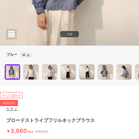
1/19
ブルー
M
△
さらに値下げ
40%OFF
ケティ
ブロードストライプフリルネックブラウス
3,960
￥
￥6,600
税込