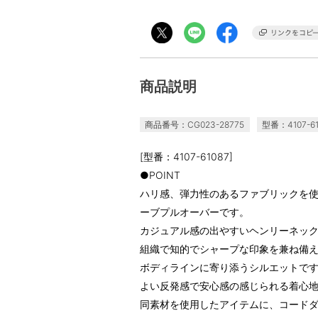
商品説明
商品番号：CG023-28775
型番：4107-61
[型番：4107-61087]
●POINT
ハリ感、弾力性のあるファブリックを
ーブプルオーバーです。
カジュアル感の出やすいヘンリーネッ
組織で知的でシャープな印象を兼ね備
ボディラインに寄り添うシルエットで
よい反発感で安心感の感じられる着心
同素材を使用したアイテムに、コードダブル