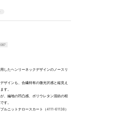
087
使用したヘンリーネックデザインのノースリ
クデザインも、合繊特有の微光沢感と縦見え
えます。
すが、編地の凹凸感、ポリウレタン混紡の程
地です。
ニットナロースカート（4111-61138）