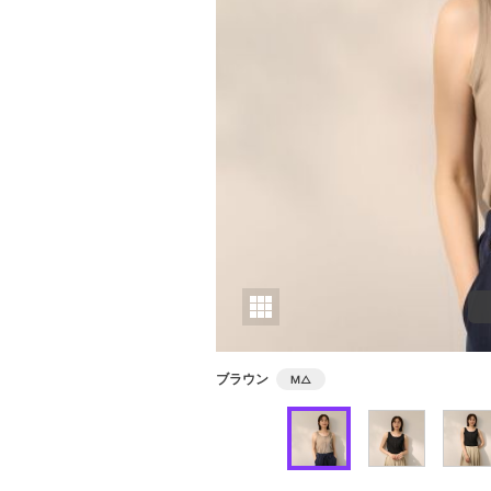
ブラウン
M
△