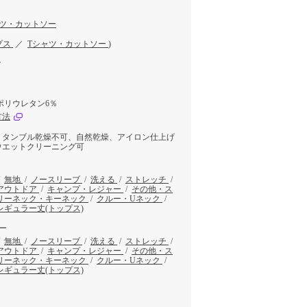
ャツ・カットソー
プス
／
Tシャツ・カットソー
)
ク
ポリウレタン6％
方法
、タンブル乾燥不可、自然乾燥、アイロン仕上げ
ウエットクリーニング可
/
無地
/
ノースリーブ
/
洗える
/
ストレッチ
/
アウトドア
/
キャンプ・レジャー
/
その他・ス
リーネック・キーネック
/
クルー・Uネック
/
レギュラー丈(トップス)
ー
/
無地
/
ノースリーブ
/
洗える
/
ストレッチ
/
アウトドア
/
キャンプ・レジャー
/
その他・ス
リーネック・キーネック
/
クルー・Uネック
/
レギュラー丈(トップス)