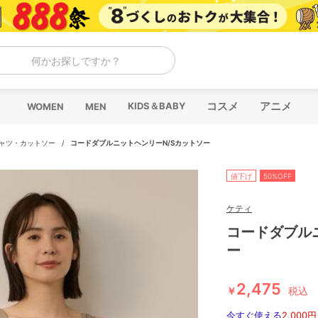
何かお探しですか？
コスメ
アニメ
KIDS＆BABY
WOMEN
MEN
シャツ・カットソー
/
コードダブルニットヘンリーN/Sカットソー
値下げ
50%OFF
ケティ
コードダブル
ー
2,475
￥
税込
今すぐ使える
2,000円