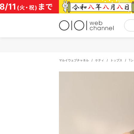
コ
ン
テ
ン
ツ
へ
ス
キ
ッ
プ
マルイウェブチャネル
/
ケティ
/
トップス
/
T