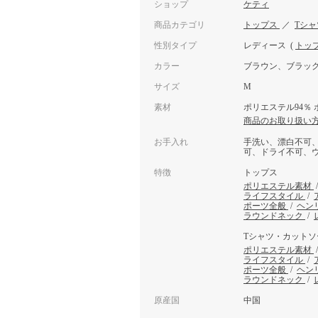
ショップ
ケティ
商品カテゴリ
トップス
／
Tシ
性別タイプ
レディース
(
トッ
カラー
ブラウン、ブラッ
サイズ
M
素材
ポリエステル94％ 
商品のお取り扱い
お手入れ
手洗い、漂白不可
可、ドライ不可、
特徴
トップス
ポリエステル素材
ライフスタイル
/
ポーツ全般
/
ヘン
ラウンドネック
/
Tシャツ・カットソ
ポリエステル素材
ライフスタイル
/
ポーツ全般
/
ヘン
ラウンドネック
/
原産国
中国