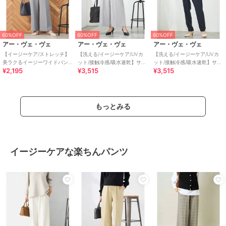
60%OFF
60%OFF
60%OFF
アー・ヴェ・ヴェ
アー・ヴェ・ヴェ
アー・ヴェ・ヴェ
【イージーケア/ストレッチ】
【洗える/イージーケア/UVカ
【洗える/イージーケア/UVカ
美ラクるイージーワイドパン
ット/接触冷感/吸水速乾】サマ
ット/接触冷感/吸水速乾】サマ
¥2,195
¥3,515
¥3,515
ツ
ーストレッチクロップドパン
ーストレッチテーパードパン
ツ
ツ
もっとみる
イージーケアな楽ちんパンツ