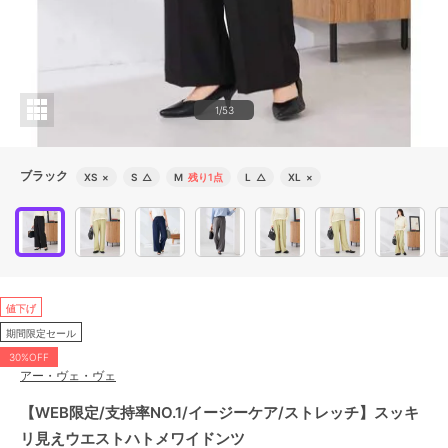
1/53
ブラック
XS
×
S
△
M
残り1点
L
△
XL
×
値下げ
期間限定セール
30%OFF
アー・ヴェ・ヴェ
【WEB限定/支持率NO.1/イージーケア/ストレッチ】スッキ
リ見えウエストハトメワイドンツ