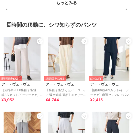
もっとみる
長時間の移動に、シワ知らずのパンツ
期間限定SALE
期間限定SALE
60%OFF
アー・ヴェ・ヴェ
アー・ヴェ・ヴェ
アー・ヴェ・ヴェ
［支持率NO.1/接触冷感/速
【接触冷感/洗える/イージーケ
【接触冷感/UVカット/イージ
乾/UVカット/イージーケア］
ア/吸水速乾/遮熱】エアリーワ
ーケア】麻調セミフレアパン
¥3,952
¥4,744
¥2,415
スッキリ見えストレートパン
イドパンツ
ツ
ツ