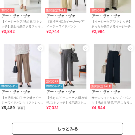
30%OFF
期間限定SALE
50%OFF
アー・ヴェ・ヴェ
アー・ヴェ・ヴェ
アー・ヴェ・ヴェ
【イージーケア/洗える/ストレ
［支持率NO.1/イージーケア］
【イージーケア/ストレッチ】
ッチ】裏起毛美ラクるスッキ
イージーワイドパンツ
あったか美ラクるイージーチ
¥3,842
¥2,744
¥2,994
リ見えワイドパンツ
ェックワイドパンツ
20%OFF
¥1000ｸｰﾎﾟﾝ
¥1000ｸｰﾎﾟﾝ
期間限定SALE
アー・ヴェ・ヴェ
アー・ヴェ・ヴェ
アー・ヴェ・ヴェ
【支持率NO.1】ラク魅せイー
【洗える/イージーケア/吸水速
サテンワイドクロップドパン
ジーワイドパンツ［ストレッ
乾/ストレッチ】梳毛調ストレ
ツ【洗える/速乾/毛玉になりに
¥5,489
¥7,031
¥4,844
チ/吸水速乾/毛玉になりにくい/
ートパンツ
くい/イージーケア】
新着
イージーケア
もっとみる