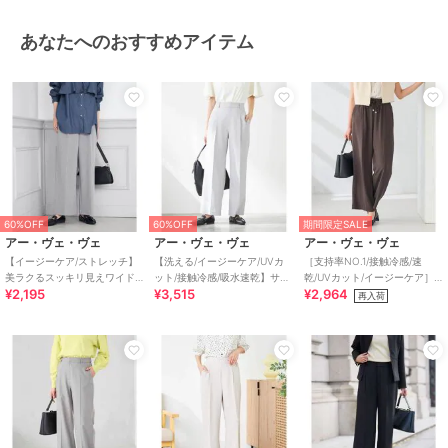
ブラック：ポリエステル 98% ポリ
ウレタン 2%
あなたへのおすすめアイテム
商品のお取り扱い方法
特徴
パンツ
ポリエステル素材
/
無地
/
洗え
る
/
ストレッチ
/
スキニー・ス
リム
/
テーパード
/
ストレート
パンツ
/
セレモニー・入学式・卒
業式
その他パンツ
60%OFF
60%OFF
期間限定SALE
アー・ヴェ・ヴェ
アー・ヴェ・ヴェ
アー・ヴェ・ヴェ
ポリエステル素材
/
無地
/
洗え
【イージーケア/ストレッチ】
【洗える/イージーケア/UVカ
［支持率NO.1/接触冷感/速
る
/
ストレッチ
/
スキニー・ス
美ラクるスッキリ見えワイド
ット/接触冷感/吸水速乾】サマ
乾/UVカット/イージーケア］
リム
/
テーパード
/
ストレート
¥2,195
¥3,515
¥2,964
パンツ
ーストレッチワイドパンツ
イージーワイドパンツ【WEB
再入荷
パンツ
/
セレモニー・入学式・卒
限定】
業式
原産国
中国