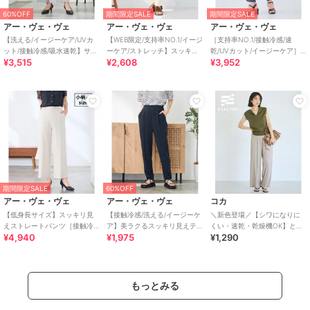
60%OFF
期間限定SALE
期間限定SALE
アー・ヴェ・ヴェ
アー・ヴェ・ヴェ
アー・ヴェ・ヴェ
【洗える/イージーケア/UVカ
【WEB限定/支持率NO.1/イージ
［支持率NO.1/接触冷感/速
ット/接触冷感/吸水速乾】サマ
ーケア/ストレッチ】スッキリ
乾/UVカット/イージーケア］
¥3,515
¥2,608
¥3,952
ーストレッチクロップドパン
見えテーパードパンツ
イージーテーパードパンツ
ツ
期間限定SALE
60%OFF
アー・ヴェ・ヴェ
アー・ヴェ・ヴェ
コカ
【低身長サイズ】スッキリ見
【接触冷感/洗える/イージーケ
＼新色登場／【シワになりに
えストレートパンツ［接触冷
ア】美ラクるスッキリ見えテ
くい・速乾・乾燥機OK】とろ
¥4,940
¥1,975
¥1,290
感/速乾/UVカット/イージーケ
ーパードパンツ
みリブリラックスパンツ 全4色
ア］
もっとみる