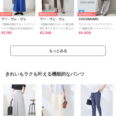
60%OFF
期間限定SALE
期間限定SALE
アー・ヴェ・ヴェ
アー・ヴェ・ヴェ
COCOMOMO
【接触冷感/UVカット/イージ
【接触冷感/UVカット/吸水速
ワイドパンツ ストライプパン
ーケア/雑誌InRed(宝島社)5月
乾】美ラクるスッキリ見えテ
ツ 接触冷感 イージーパンツ レ
¥2,195
¥2,346
¥4,409
号掲載】麻調フレアパンツ
ーパードパンツ
ディース ストライプ ワイド パ
ンツ
もっとみる
きれいもラクも叶える機能的なパンツ