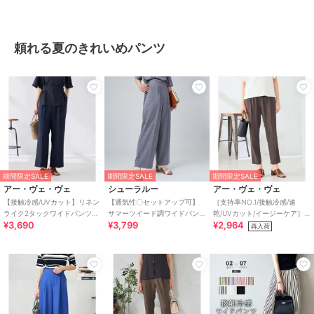
頼れる夏のきれいめパンツ
期間限定SALE
期間限定SALE
期間限定SALE
アー・ヴェ・ヴェ
シューラルー
アー・ヴェ・ヴェ
【接触冷感/UVカット】リネン
【通気性〇セットアップ可】
［支持率NO.1/接触冷感/速
ライク2タックワイドパンツ
サマーツイード調ワイドパン
乾/UVカット/イージーケア］
¥3,690
¥3,799
¥2,964
【セットアップ対応/アンチピ
ツ
イージーテーパードパンツ
再入荷
リング】
【WEB限定】