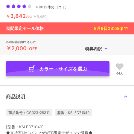
4.00
(
2件の口コミ
)
3,842
￥
￥5,489
税込
期間限定セール価格
8月9日23:59
まで
各種特典利用でさらに
￥2,000
OFF
特典内訳
カラー・サイズを選ぶ
64人
商品説明
商品番号：CG023-28311
型番：K6LFD71049
[型番：K6LFD71049]
◆支持率No.1パンツがWEB限定デザインで登場◆