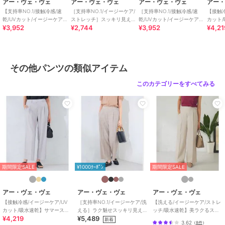
アー・ヴェ・ヴェ
アー・ヴェ・ヴェ
アー・ヴェ・ヴェ
アー
--------------------
【支持率NO.1/接触冷感/速
［支持率NO.1/イージーケア/
［支持率NO.1/接触冷感/速
【接触冷
乾/UVカット/イージーケア】
ストレッチ］スッキリ見えワ
乾/UVカット/イージーケア］
カット
¥3,952
¥2,744
¥3,952
¥4,21
スッキリ見えワイドパンツ
イドパンツ
イージーワイドパンツ
レッチ
着用シーズン
春：◎ 夏：△ 秋：◎ 冬：○
--------------------
その他パンツの類似アイテム
透け感：なし
このカテゴリーをすべてみる
裏地：なし
伸縮性：あり
光沢感：なし
生地の厚さ：ふつう
-------------------
-
期間限定SALE
¥1000ｸｰﾎﾟﾝ
期間限定SALE
≪お気に入り登録機能の使い方≫
■商品のお気に入り登録（ハートマークをクリック）
アー・ヴェ・ヴェ
アー・ヴェ・ヴェ
アー・ヴェ・ヴェ
再入荷通知や値下げ等、お得なご案内を受けることができます。
【接触冷感/イージーケア/UV
［支持率NO.1/イージーケア/洗
【洗える/イージーケア/ストレ
カット/吸水速乾】サマースト
える］ラク魅せスッキリ見え
ッチ/吸水速乾】美ラクるスッ
¥4,219
¥5,489
レッチワイドパンツ
ワイドパンツ【WEB限定】
キリ見えワイドパンツ
新着
--------------------
3.62
（
8件
）