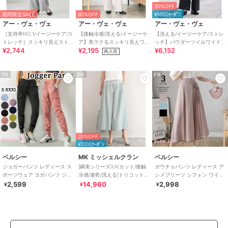
30%OFF
期間限定SALE
60%OFF
¥1000ｸｰﾎﾟﾝ
アー・ヴェ・ヴェ
アー・ヴェ・ヴェ
アー・ヴェ・ヴェ
［支持率NO.1/イージーケア/ス
【接触冷感/洗える/イージーケ
【洗える/イージーケア/ストレ
トレッチ］スッキリ見えスト
ア】美ラクるスッキリ見えワ
ッチ】パウダーツイルワイド
¥2,744
¥2,195
¥6,152
レートパンツ
イドパンツ
ストレートパンツ
再入荷
PR
PR
PR
20%OFF
¥1000ｸｰﾎﾟﾝ
ベルシー
MK ミッシェルクラン
ベルシー
ジョガーパンツ レディース ス
[瞬美シリーズ/UVカット/接触
ガウチョパンツ レディース ア
ポーツウェア ヨガパンツ ジム
冷感/速乾/洗える]トリコット
シメプリーツ シフォン ワイド
ウェア ナイロンパンツ 大きい
ワイドクロップドパンツ
パンツ スカーチョ 春夏 黒
2,599
14,960
2,998
¥
¥
¥
サイズ