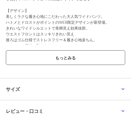
【デザイン】
美しくラクな履き心地にこだわった大人気ワイドパンツ。
ハトメとドロストがポイントのWEB限定デザインが新登場。
きれいなワイドシルエットで美脚見え効果抜群。
ウエストフロントはスッキリきれい見え
後ろはゴム仕様でストレスフリー＆履き心地楽ちん。
ストレッチ素材で動きやすくストレスフリー。
センタープレスで脚長効果も。
きちんと見えする素材なので、デイリーから通勤まで活躍間違いな
し。
【素材】
・履いても洗ってもしわが気にならないイージーケア
・ご家庭の洗濯機で洗っていただけます
サイズ
・ストレッチ素材で履き心地抜群
【コーディネート】
カジュアルなスウェットやTシャツからフェミニンなニットやブラウ
レビュー・口コミ
スまで、着こなしの幅が広いアイテム。
ベーシックカラーは汎用性抜群でお仕事着に愛用している方も多数。