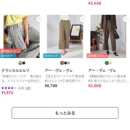
¥3,458
※商品画像は、光の当たり具合やパソコンなどの閲覧環境により
実際の色味と異なって見える場合がございます。
商品の色味の目安は商品単体の画像をご参照ください。
※34(XSサイズ)・42(XLサイズ)はWEB・一部限定店舗での販売です。
期間限定セール開催中
期間限定SALE
¥200ｸｰﾎﾟﾝ
¥1000ｸｰﾎﾟﾝ
期間限定SALE
ブランド
アー・ヴェ・ヴェ
クラシカルエルフ
アー・ヴェ・ヴェ
アー・ヴェ・ヴェ
ショップ
アー・ヴェ・ヴェ
”究極のリラックス” 風が抜け
【洗える/イージーケア/吸水速
【接触冷感/UVカット/吸水速
商品カテゴリ
パンツ
／
その他パンツ
る、ストレスフリーな穿き心
乾/ストレッチ】梳毛調ワイド
乾】美ラクるスッキリ見えワ
¥8,789
¥2,608
地。サッカー素材タックワイ
パンツ
イドパンツ
性別タイプ
レディース
4.00
（
1件
）
ドカーブパンツ
¥1,870
パンツ
／
その他パンツ
カラー
ブラック、ライトグリーン、ネイ
ビー、グレー
もっとみる
サイズ
XS,S,M,L,XL
素材
ライトグリーン/ネイビー/グレー/