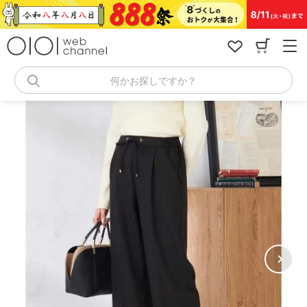
コ
ン
テ
ン
ツ
へ
何かお探しですか？
ス
キ
ッ
プ