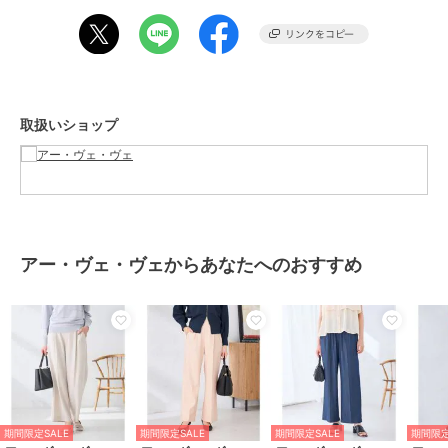
【WEB限定/支持率No.1シリーズ】
・スッキリ見えテーパードパンツ：K6LFD70049
・スッキリ見えウエストハトメワイドパンツ：K6LFD71049
【支持率No.1シリーズ】
・スッキリ見えストレートパンツ：K2LFD02049
取扱いショップ
・スッキリ見えワイドパンツ：K2LFD03049
・イージーテーパードパンツ：K2LFD04049
・イージーワイドパンツ：K2LFD05049
■スタッフレビュー
大人気のイージーワイドパンツにWEB限定デザインが登場。
ウエストのハトメがポイントで、トップスインしても決まるデザイン
アー・ヴェ・ヴェからあなたへのおすすめ
です。
カジュアルにも通勤にも合わせやすいベーシックなワイドパンツは
厚すぎず薄すぎない生地感でロングシーズン活躍します。
普段ＳサイズかＭサイズを着用していますが Mサイズはお尻周りや丈
など全体的にゆとりがありました。
Ｓでちょうどよかったです。
（スタッフ身長：159cm/着用サイズ：S・M）
期間限定SALE
期間限定SALE
期間限定SALE
期間限定