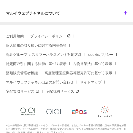
マルイウェブチャネルについて
ご利用規約
プライバシーポリシー
個人情報の取り扱いに関する同意条項
丸井グループ カスタマーハラスメント対応方針
cookieポリシー
特定商取引に関する法律に基づく表示
古物営業法に基づく表示
酒類販売管理者標識
高度管理医療機器等販売許可に基づく表示
マルイウェブチャネル出店のお問い合わせ
サイトマップ
宅配買取サービス
宅配収納サービス
※セール商品の比較対象価格はマルイウェブチャネル旧価格、またはメーカー希望小売価格に現在の消費税を加算
した価格です。※セール期間中、予告なく価格が変更となる場合・マルイ店舗価格と異なる場合がございます。お
支払いはご注文時の価格となりますのでご了承ください。