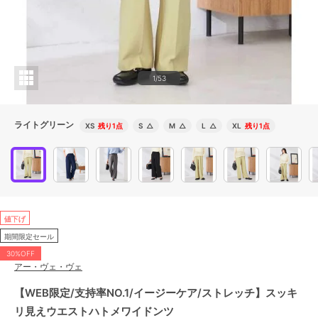
1/53
ライトグリーン
XS
残り1点
S
△
M
△
L
△
XL
残り1点
値下げ
期間限定セール
30%OFF
アー・ヴェ・ヴェ
【WEB限定/支持率NO.1/イージーケア/ストレッチ】スッキ
リ見えウエストハトメワイドンツ