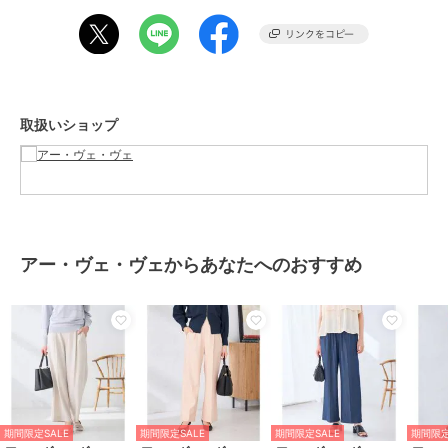
【WEB限定/支持率No.1シリーズ】
・スッキリ見えテーパードパンツ：K6LFD70049
・スッキリ見えウエストハトメワイドパンツ：K6LFD71049
【支持率No.1シリーズ】
・スッキリ見えストレートパンツ：K2LFD02049
取扱いショップ
・スッキリ見えワイドパンツ：K2LFD03049
・イージーテーパードパンツ：K2LFD04049
・イージーワイドパンツ：K2LFD05049
■スタッフレビュー
大人気のイージーワイドパンツにWEB限定デザインが登場。
ウエストのハトメがポイントで、トップスインしても決まるデザイン
アー・ヴェ・ヴェからあなたへのおすすめ
です。
カジュアルにも通勤にも合わせやすいベーシックなワイドパンツは
厚すぎず薄すぎない生地感でロングシーズン活躍します。
普段ＳサイズかＭサイズを着用していますが Mサイズはお尻周りや丈
など全体的にゆとりがありました。
Ｓでちょうどよかったです。
（スタッフ身長：159cm/着用サイズ：S・M）
期間限定SALE
期間限定SALE
期間限定SALE
期間限定