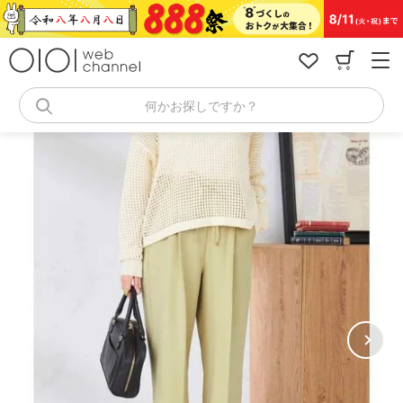
コ
ン
テ
ン
ツ
へ
何かお探しですか？
ス
キ
ッ
プ