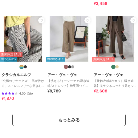
¥3,458
※商品画像は、光の当たり具合やパソコンなどの閲覧環境により
実際の色味と異なって見える場合がございます。
商品の色味の目安は商品単体の画像をご参照ください。
※34(XSサイズ)・42(XLサイズ)はWEB・一部限定店舗での販売です。
期間限定セール開催中
期間限定SALE
¥200ｸｰﾎﾟﾝ
¥1000ｸｰﾎﾟﾝ
期間限定SALE
ブランド
アー・ヴェ・ヴェ
クラシカルエルフ
アー・ヴェ・ヴェ
アー・ヴェ・ヴェ
ショップ
アー・ヴェ・ヴェ
”究極のリラックス” 風が抜け
【洗える/イージーケア/吸水速
【接触冷感/UVカット/吸水速
商品カテゴリ
パンツ
／
その他パンツ
る、ストレスフリーな穿き心
乾/ストレッチ】梳毛調ワイド
乾】美ラクるスッキリ見えワ
¥8,789
¥2,608
地。サッカー素材タックワイ
パンツ
イドパンツ
性別タイプ
レディース
4.00
（
1件
）
ドカーブパンツ
¥1,870
パンツ
／
その他パンツ
カラー
ライトグリーン、ネイビー、グレ
ー、ブラック
もっとみる
サイズ
XS,S,M,L,XL
素材
ライトグリーン/ネイビー/グレー/