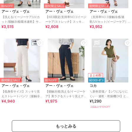
60%OFF
期間限定SALE
期間限定SALE
アー・ヴェ・ヴェ
アー・ヴェ・ヴェ
アー・ヴェ・ヴェ
【洗える/イージーケア/UVカ
【WEB限定/支持率NO.1/イージ
［支持率NO.1/接触冷感/速
ット/接触冷感/吸水速乾】サマ
ーケア/ストレッチ】スッキリ
乾/UVカット/イージーケア］
¥3,515
¥2,608
¥3,952
ーストレッチクロップドパン
見えテーパードパンツ
イージーテーパードパンツ
ツ
まとめ割
期間限定SALE
60%OFF
¥200ｸｰﾎﾟﾝ
アー・ヴェ・ヴェ
アー・ヴェ・ヴェ
コカ
【低身長サイズ】スッキリ見
【接触冷感/洗える/イージーケ
＼新色登場／【シワになりに
えストレートパンツ［接触冷
ア】美ラクるスッキリ見えテ
くい・速乾・乾燥機OK】とろ
¥4,940
¥1,975
¥1,290
感/速乾/UVカット/イージーケ
ーパードパンツ
みリブリラックスパンツ 全4色
ア］
2点以上で10%OFF
もっとみる