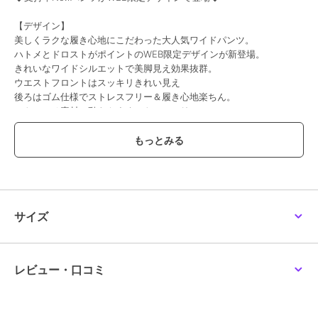
【デザイン】
美しくラクな履き心地にこだわった大人気ワイドパンツ。
ハトメとドロストがポイントのWEB限定デザインが新登場。
きれいなワイドシルエットで美脚見え効果抜群。
ウエストフロントはスッキリきれい見え
後ろはゴム仕様でストレスフリー＆履き心地楽ちん。
ストレッチ素材で動きやすくストレスフリー。
センタープレスで脚長効果も。
きちんと見えする素材なので、デイリーから通勤まで活躍間違いな
し。
【素材】
・履いても洗ってもしわが気にならないイージーケア
・ご家庭の洗濯機で洗っていただけます
サイズ
・ストレッチ素材で履き心地抜群
【コーディネート】
カジュアルなスウェットやTシャツからフェミニンなニットやブラウ
レビュー・口コミ
スまで、着こなしの幅が広いアイテム。
ベーシックカラーは汎用性抜群でお仕事着に愛用している方も多数。