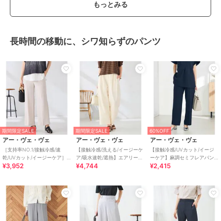
もっとみる
長時間の移動に、シワ知らずのパンツ
期間限定SALE
期間限定SALE
60%OFF
アー・ヴェ・ヴェ
アー・ヴェ・ヴェ
アー・ヴェ・ヴェ
［支持率NO.1/接触冷感/速
【接触冷感/洗える/イージーケ
【接触冷感/UVカット/イージ
乾/UVカット/イージーケア］
ア/吸水速乾/遮熱】エアリーワ
ーケア】麻調セミフレアパン
¥3,952
¥4,744
¥2,415
スッキリ見えストレートパン
イドパンツ
ツ
ツ