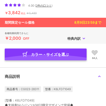
4.00
(
2件の口コミ
)
3,842
￥
￥5,489
税込
期間限定セール価格
8月9日23:59
まで
各種特典利用でさらに
￥2,000
OFF
特典内訳
カラー・サイズを選ぶ
64人
商品説明
商品番号：CG023-28311
型番：K6LFD71049
[型番：K6LFD71049]
◆支持率No.1パンツがWEB限定デザインで登場◆