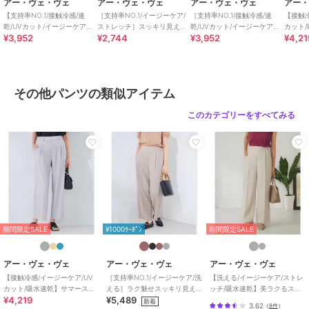
アー・ヴェ・ヴェ
アー・ヴェ・ヴェ
アー・ヴェ・ヴェ
アー
--------------------
【支持率NO.1/接触冷感/速
［支持率NO.1/イージーケア/
［支持率NO.1/接触冷感/速
【接触冷
乾/UVカット/イージーケア】
ストレッチ］スッキリ見えワ
乾/UVカット/イージーケア］
カット
¥3,952
¥2,744
¥3,952
¥4,21
スッキリ見えワイドパンツ
イドパンツ
イージーワイドパンツ
レッチ
着用シーズン
春：◎ 夏：△ 秋：◎ 冬：○
--------------------
その他パンツの類似アイテム
透け感：なし
このカテゴリーをすべてみる
裏地：なし
伸縮性：あり
光沢感：なし
生地の厚さ：ふつう
-------------------
-
期間限定SALE
¥1000ｸｰﾎﾟﾝ
期間限定SALE
≪お気に入り登録機能の使い方≫
■商品のお気に入り登録（ハートマークをクリック）
アー・ヴェ・ヴェ
アー・ヴェ・ヴェ
アー・ヴェ・ヴェ
再入荷通知や値下げ等、お得なご案内を受けることができます。
【接触冷感/イージーケア/UV
［支持率NO.1/イージーケア/洗
【洗える/イージーケア/ストレ
カット/吸水速乾】サマースト
える］ラク魅せスッキリ見え
ッチ/吸水速乾】美ラクるスッ
¥4,219
¥5,489
レッチワイドパンツ
ワイドパンツ【WEB限定】
キリ見えワイドパンツ
新着
--------------------
3.62
（
8件
）