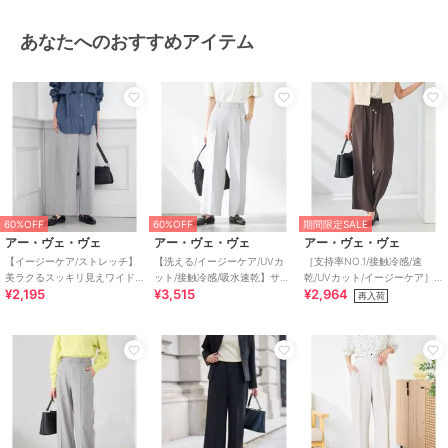
ブラック：ポリエステル 98% ポリ
ウレタン 2%
あなたへのおすすめアイテム
商品のお取り扱い方法
特徴
パンツ
ポリエステル素材
/
無地
/
洗え
る
/
ストレッチ
/
スキニー・ス
リム
/
テーパード
/
ストレート
パンツ
/
セレモニー・入学式・卒
業式
その他パンツ
60%OFF
60%OFF
期間限定SALE
アー・ヴェ・ヴェ
アー・ヴェ・ヴェ
アー・ヴェ・ヴェ
ポリエステル素材
/
無地
/
洗え
【イージーケア/ストレッチ】
【洗える/イージーケア/UVカ
［支持率NO.1/接触冷感/速
る
/
ストレッチ
/
スキニー・ス
美ラクるスッキリ見えワイド
ット/接触冷感/吸水速乾】サマ
乾/UVカット/イージーケア］
リム
/
テーパード
/
ストレート
¥2,195
¥3,515
¥2,964
パンツ
ーストレッチワイドパンツ
イージーワイドパンツ【WEB
再入荷
パンツ
/
セレモニー・入学式・卒
限定】
業式
原産国
中国