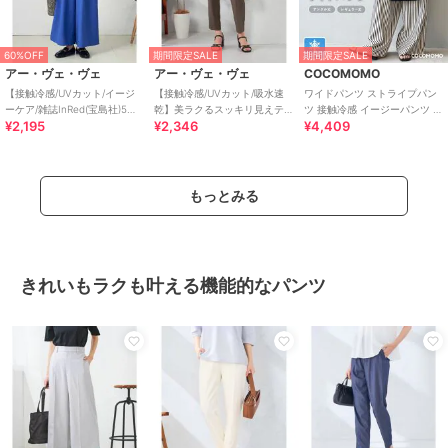
60%OFF
期間限定SALE
期間限定SALE
アー・ヴェ・ヴェ
アー・ヴェ・ヴェ
COCOMOMO
【接触冷感/UVカット/イージ
【接触冷感/UVカット/吸水速
ワイドパンツ ストライプパン
ーケア/雑誌InRed(宝島社)5月
乾】美ラクるスッキリ見えテ
ツ 接触冷感 イージーパンツ レ
¥2,195
¥2,346
¥4,409
号掲載】麻調フレアパンツ
ーパードパンツ
ディース ストライプ ワイド パ
ンツ
もっとみる
きれいもラクも叶える機能的なパンツ