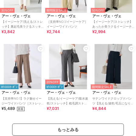
30%OFF
期間限定SALE
50%OFF
アー・ヴェ・ヴェ
アー・ヴェ・ヴェ
アー・ヴェ・ヴェ
【イージーケア/洗える/ストレ
［支持率NO.1/イージーケア］
【イージーケア/ストレッチ】
ッチ】裏起毛美ラクるスッキ
イージーワイドパンツ
あったか美ラクるイージーチ
¥3,842
¥2,744
¥2,994
リ見えワイドパンツ
ェックワイドパンツ
20%OFF
¥1000ｸｰﾎﾟﾝ
¥1000ｸｰﾎﾟﾝ
期間限定SALE
アー・ヴェ・ヴェ
アー・ヴェ・ヴェ
アー・ヴェ・ヴェ
【支持率NO.1】ラク魅せイー
【洗える/イージーケア/吸水速
サテンワイドクロップドパン
ジーワイドパンツ［ストレッ
乾/ストレッチ】梳毛調ストレ
ツ【洗える/速乾/毛玉になりに
¥5,489
¥7,031
¥4,844
チ/吸水速乾/毛玉になりにくい/
ートパンツ
くい/イージーケア】
新着
イージーケア
もっとみる