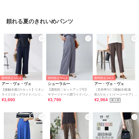
頼れる夏のきれいめパンツ
期間限定SALE
期間限定SALE
期間限定SALE
アー・ヴェ・ヴェ
シューラルー
アー・ヴェ・ヴェ
【接触冷感/UVカット】リネン
【通気性〇セットアップ可】
［支持率NO.1/接触冷感/速
ライク2タックワイドパンツ
サマーツイード調ワイドパン
乾/UVカット/イージーケア］
¥3,690
¥3,799
¥2,964
【セットアップ対応/アンチピ
ツ
イージーテーパードパンツ
再入荷
リング】
【WEB限定】