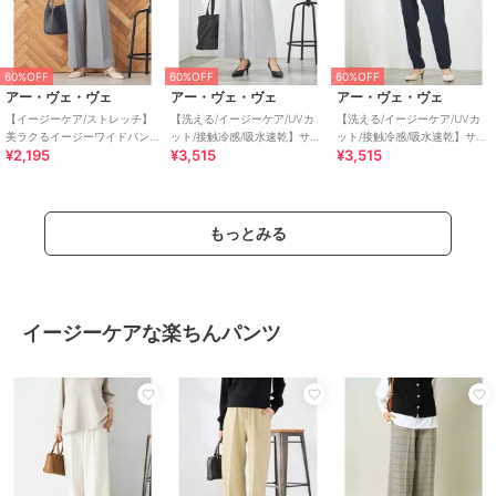
60%OFF
60%OFF
60%OFF
アー・ヴェ・ヴェ
アー・ヴェ・ヴェ
アー・ヴェ・ヴェ
【イージーケア/ストレッチ】
【洗える/イージーケア/UVカ
【洗える/イージーケア/UVカ
美ラクるイージーワイドパン
ット/接触冷感/吸水速乾】サマ
ット/接触冷感/吸水速乾】サマ
¥2,195
¥3,515
¥3,515
ツ
ーストレッチクロップドパン
ーストレッチテーパードパン
ツ
ツ
もっとみる
イージーケアな楽ちんパンツ