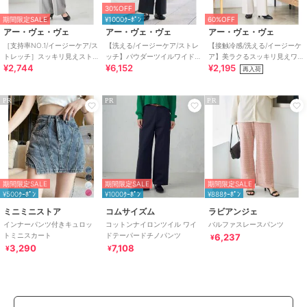
30%OFF
期間限定SALE
¥1000ｸｰﾎﾟﾝ
60%OFF
アー・ヴェ・ヴェ
アー・ヴェ・ヴェ
アー・ヴェ・ヴェ
［支持率NO.1/イージーケア/ス
【洗える/イージーケア/ストレ
【接触冷感/洗える/イージーケ
トレッチ］スッキリ見えスト
ッチ】パウダーツイルワイド
ア】美ラクるスッキリ見えワ
¥2,744
¥6,152
¥2,195
レートパンツ
ストレートパンツ
イドパンツ
再入荷
PR
PR
PR
期間限定SALE
期間限定SALE
期間限定SALE
¥500ｸｰﾎﾟﾝ
¥1000ｸｰﾎﾟﾝ
¥888ｸｰﾎﾟﾝ
ミニミニストア
コムサイズム
ラビアンジェ
インナーパンツ付きキュロッ
コットンナイロンツイル ワイ
バルファスレースパンツ
トミニスカート
ドテーパードチノパンツ
6,237
¥
3,290
7,108
¥
¥