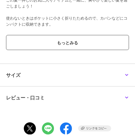
ごしましょう！
使わないときはポケットに小さく折りたためるので、カバンなどにコ
ンパクトに収納できます。
【取り扱い方法】
食洗機/乾燥機:--
電子レンジ:--
オーブン:--
対応熱源:--
耐熱/耐冷温度:--
その他:--
サイズ
※照明の関係により、実際よりも色味が違って見える場合がありま
す。また、パソコン・スマートフォンなどの環境により、若干製品と
レビュー・口コミ
画像のカラーが異なる場合もございます。
この商品は、不良品のみ返品を承ります
ブランド
212キッチンストア