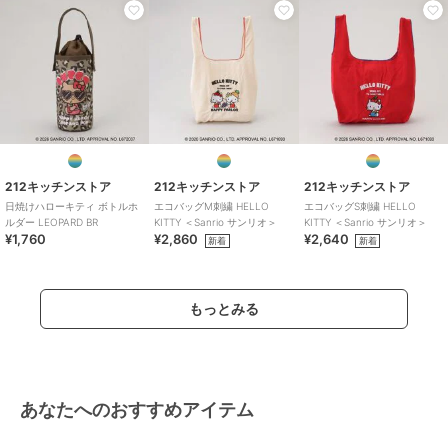
212キッチンストア
212キッチンストア
212キッチンストア
日焼けハローキティ ボトルホ
エコバッグM刺繍 HELLO
エコバッグS刺繍 HELLO
ルダー LEOPARD BR
KITTY ＜Sanrio サンリオ＞
KITTY ＜Sanrio サンリオ＞
¥1,760
¥2,860
¥2,640
新着
新着
もっとみる
あなたへのおすすめアイテム