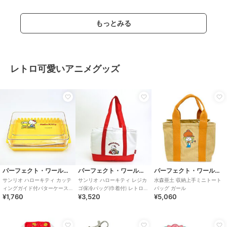
もっとみる
レトロ可愛いアニメグッズ
パーフェクト・ワールド・トーキョー
パーフェクト・ワールド・トーキョー
パーフェクト・ワールド・トーキョー
サンリオ ハローキティ カッテ
サンリオ ハローキティ レジカ
水森亜土 収納上手ミニトート
ィングガイド付バターケース
ゴ保冷バッグ(巾着付) レトロ
バッグ ガール
¥1,760
¥3,520
¥5,060
レトロ25 キッチン Sanri
25 Sanrio