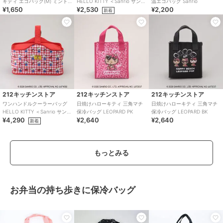
キティ エコバッグ(M) ミント
HELLO KITTY ＜Sanrio サンリ
温エコバッグ Sanrio
¥1,650
¥2,530
¥2,200
Sanrio
オ＞
新着
212キッチンストア
212キッチンストア
212キッチンストア
ワンハンドルクーラーバッグ
日焼けハローキティ 三角マチ
日焼けハローキティ 三角マチ
HELLO KITTY ＜Sanrio サンリ
保冷バッグ LEOPARD PK
保冷バッグ LEOPARD BK
¥4,290
¥2,640
¥2,640
オ＞
新着
もっとみる
お弁当の持ち歩きに保冷バッグ