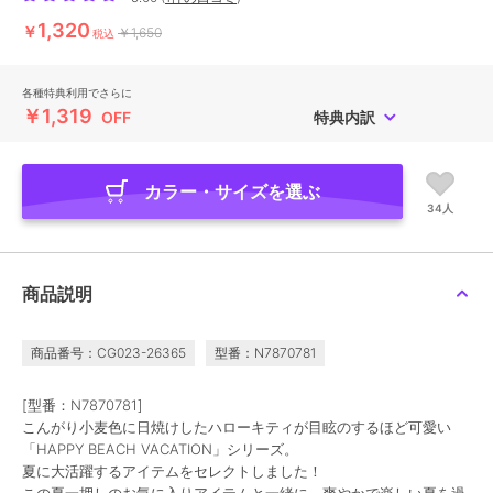
1,320
￥
￥1,650
税込
各種特典利用でさらに
￥1,319
OFF
特典内訳
カラー・サイズを選ぶ
34人
商品説明
商品番号：CG023-26365
型番：N7870781
[型番：N7870781]
こんがり小麦色に日焼けしたハローキティが目眩のするほど可愛い
「HAPPY BEACH VACATION」シリーズ。
夏に大活躍するアイテムをセレクトしました！
この夏一押しのお気に入りアイテムと一緒に、爽やかで楽しい夏を過