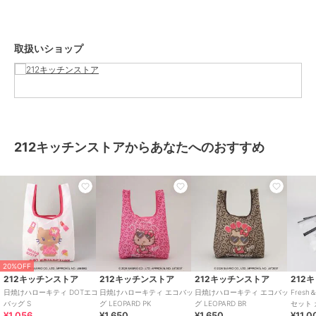
ショップ
212キッチンストア
商品カテゴリ
ステーショナリー・バラエティ雑
取扱いショップ
貨
／
キャラクターグッズ
カラー
その他
サイズ
００（ＦＲＥＥ）
素材
ポリエステル
商品のお取り扱い方法
212キッチンストアからあなたへのおすすめ
原産国
中国製
20%OFF
212キッチンストア
212キッチンストア
212キッチンストア
212
日焼けハローキティ DOTエコ
日焼けハローキティ エコバッ
日焼けハローキティ エコバッ
Fres
バッグ S
グ LEOPARD PK
グ LEOPARD BR
セット
¥1,056
¥1,650
¥1,650
¥11,0
属 ＜Z