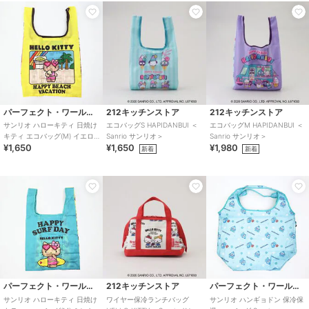
パーフェクト・ワールド・トーキョー
212キッチンストア
212キッチンストア
サンリオ ハローキティ 日焼け
エコバッグS HAPIDANBUI ＜
エコバッグM HAPIDANBUI ＜
キティ エコバッグ(M) イエロ
Sanrio サンリオ＞
Sanrio サンリオ＞
¥1,650
¥1,650
¥1,980
ー Sanrio
新着
新着
パーフェクト・ワールド・トーキョー
212キッチンストア
パーフェクト・ワールド・トーキョー
サンリオ ハローキティ 日焼け
ワイヤー保冷ランチバッグ
サンリオ ハンギョドン 保冷保