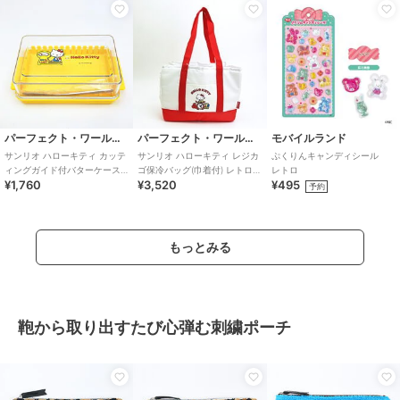
パーフェクト・ワールド・トーキョー
パーフェクト・ワールド・トーキョー
モバイルランド
サンリオ ハローキティ カッテ
サンリオ ハローキティ レジカ
ぷくりんキャンディシール
ィングガイド付バターケース
ゴ保冷バッグ(巾着付) レトロ
レトロ
¥1,760
¥3,520
¥495
レトロ25 キッチン Sanri
25 Sanrio
予約
もっとみる
鞄から取り出すたび心弾む刺繍ポーチ