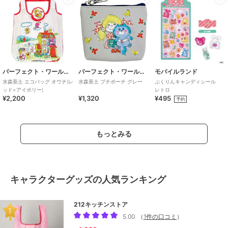
パーフェクト・ワールド・トーキョー
パーフェクト・ワールド・トーキョー
モバイルランド
水森亜土 エコバッグ オウチ(レ
水森亜土 プチポーチ グレー
ぷくりんキャンディシール
ッド×アイボリー)
レトロ
¥2,200
¥1,320
¥495
予約
もっとみる
キャラクターグッズの人気ランキング
212キッチンストア
5.00
（
1件の口コミ
）