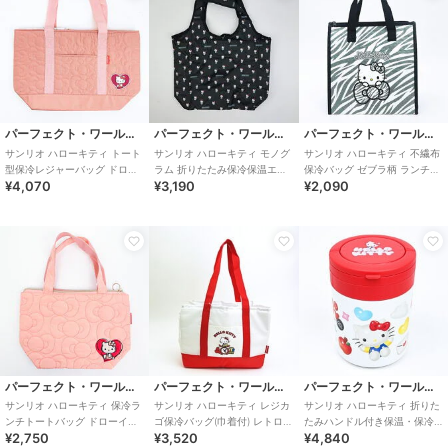
パーフェクト・ワールド・トーキョー
パーフェクト・ワールド・トーキョー
パーフェクト・ワールド・トーキョー
サンリオ ハローキティ トート
サンリオ ハローキティ モノグ
サンリオ ハローキティ 不繊布
型保冷レジャーバッグ ドロー
ラム 折りたたみ保冷保温エコ
保冷バッグ ゼブラ柄 ランチ
¥4,070
¥3,190
¥2,090
イングタッチシリーズ ランチ
バッグ (ブラック) Sanrio
Sanrio
Sanri
パーフェクト・ワールド・トーキョー
パーフェクト・ワールド・トーキョー
パーフェクト・ワールド・トーキョー
サンリオ ハローキティ 保冷ラ
サンリオ ハローキティ レジカ
サンリオ ハローキティ 折りた
ンチトートバッグ ドローイン
ゴ保冷バッグ(巾着付) レトロ
たみハンドル付き保温・保冷
¥2,750
¥3,520
¥4,840
グタッチシリーズ Sanrio
25 Sanrio
デリカポット ランチ スープジ