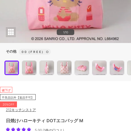
1/10
その他
００（ＦＲＥＥ）
○
値下げ
不良品以外【返品不可】
20%OFF
212キッチンストア
日焼けハローキティ DOTエコバッグ M
5.00
(
1件の口コミ
)