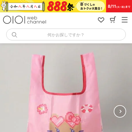
コ
ン
テ
ン
ツ
へ
何かお探しですか？
ス
キ
ッ
プ