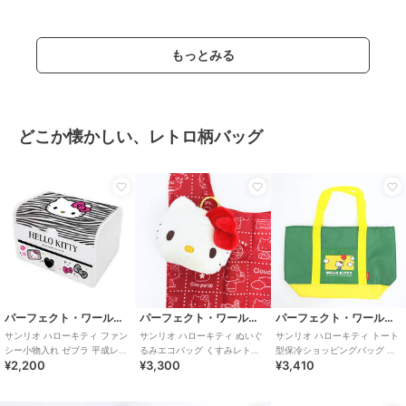
ャー San
もっとみる
どこか懐かしい、レトロ柄バッグ
パーフェクト・ワールド・トーキョー
パーフェクト・ワールド・トーキョー
パーフェクト・ワールド・トーキョー
サンリオ ハローキティ ファン
サンリオ ハローキティ ぬいぐ
サンリオ ハローキティ トート
シー小物入れ ゼブラ 平成レト
るみエコバッグ くすみレトロ
型保冷ショッピングバッグ レ
¥2,200
¥3,300
¥3,410
ロ Sanrio
シリーズ Sanrio
トロ25 Sanrio