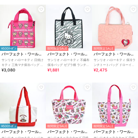
¥500ｸｰﾎﾟﾝ
期間限定SALE
期間限定SALE
パーフェクト・ワールド・トーキョー
パーフェクト・ワールド・トーキョー
パーフェクト・ワールド・トーキョー
サンリオ ハローキティ 日焼け
サンリオ ハローキティ 不繊布
サンリオ ハローキティ 保冷ラ
キティ 三角マチ保冷バッグ ジ
保冷バッグ ゼブラ柄 ランチ
ンチトートバッグ ドローイン
¥3,080
¥1,881
¥2,475
ュース ランチ Sanrio
Sanrio
グタッチシリーズ Sanrio
¥500ｸｰﾎﾟﾝ
期間限定SALE
期間限定SALE
パーフェクト・ワールド・トーキョー
パーフェクト・ワールド・トーキョー
パーフェクト・ワールド・トーキョー
サンリオ ハローキティ レジカ
サンリオキャラクターズ 日焼
サンリオキャラクターズ 日焼