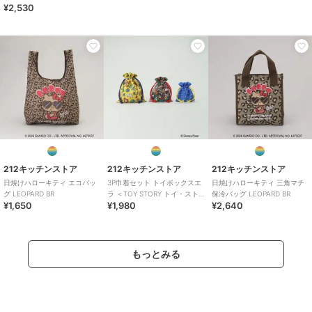
¥2,530
212キッチンストア
212キッチンストア
212キッチンストア
カレースプーン ＜ちい
日焼けハローキティ ス
ぬいぐるみ バズ・ライ
かわ＞
テンレスタンブラー
トイヤー ＜TOY STORY
LEOPARD BR
トイ・ストーリー＞
1,430
2,530
2,970
¥
¥
¥
212キッチンストア
212キッチンストア
212キッチンストア
日焼けハローキティ エコバッ
3P巾着セット トイボックスエ
日焼けハローキティ 三角マチ
グ LEOPARD BR
ラ ＜TOY STORY トイ・スト
保冷バッグ LEOPARD BR
¥1,650
¥1,980
¥2,640
ーリー＞
212キッチンストア
212キッチンストア
212キッチンストア
ソーダースプーン ちい
ガラスタンブラー ブル
日焼けハローキティ ス
もっとみる
かわ ＜ちいかわ＞
ー ＜ちいかわ＞
テンレスタンブラー
LEOPARD BK
1,100
1,650
2,530
¥
¥
¥