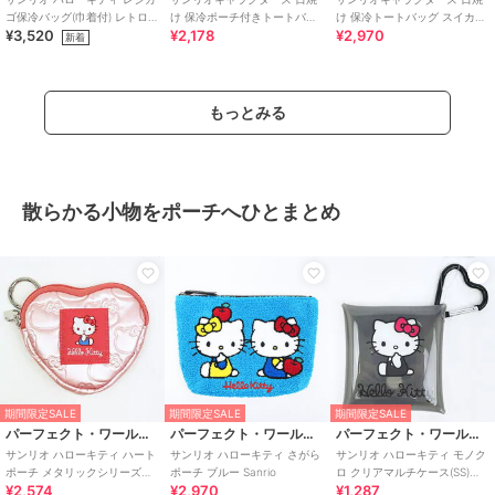
ゴ保冷バッグ(巾着付) レトロ
け 保冷ポーチ付きトートバッ
け 保冷トートバッグ スイカマ
¥3,520
¥2,178
¥2,970
25 Sanrio
グ スイカマニアシリーズ ラン
ニアシリーズ ランチ Sanrio
新着
チ Sanr
もっとみる
散らかる小物をポーチへひとまとめ
期間限定SALE
期間限定SALE
期間限定SALE
パーフェクト・ワールド・トーキョー
パーフェクト・ワールド・トーキョー
パーフェクト・ワールド・トーキョー
サンリオ ハローキティ ハート
サンリオ ハローキティ さがら
サンリオ ハローキティ モノク
ポーチ メタリックシリーズ
ポーチ ブルー Sanrio
ロ クリアマルチケース(SS)
¥2,574
¥2,970
¥1,287
Sanrio
Sanrio