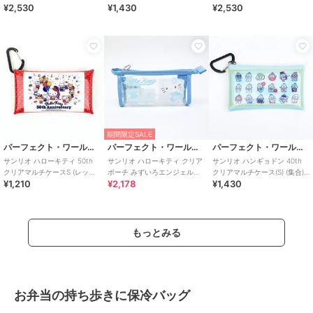
¥2,530
¥1,430
¥2,530
Sanrio
チ(3P) Sanrio
期間限定SALE
パーフェクト・ワールド・トーキョー
パーフェクト・ワールド・トーキョー
パーフェクト・ワールド・トーキョー
サンリオ ハローキティ 50th
サンリオ ハローキティ クリア
サンリオ ハンギョドン 40th
クリアマルチケースS (レッド)
ポーチ みずいろエンジェル
クリアマルチケース(S) (集合)
¥1,210
¥2,178
¥1,430
Sanrio
Sanrio
Sanrio
もっとみる
お弁当の持ち歩きに保冷バッグ