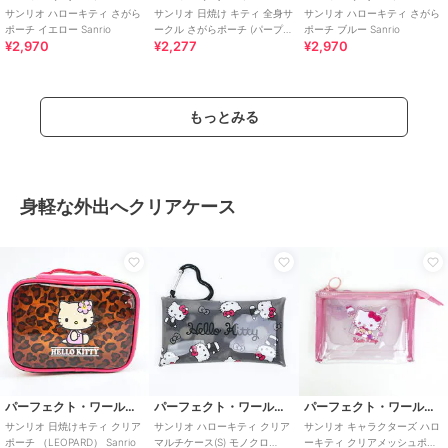
サンリオ ハローキティ さがら
サンリオ 日焼け キティ 全身サ
サンリオ ハローキティ さがら
ポーチ イエロー Sanrio
ークル さがらポーチ (パープ
ポーチ ブルー Sanrio
¥2,970
¥2,277
¥2,970
ル) Sanrio
もっとみる
身軽な外出へクリアケース
パーフェクト・ワールド・トーキョー
パーフェクト・ワールド・トーキョー
パーフェクト・ワールド・トーキョー
サンリオ 日焼けキティ クリア
サンリオ ハローキティ クリア
サンリオ キャラクターズ ハロ
ポーチ （LEOPARD） Sanrio
マルチケース(S) モノクロ
ーキティ クリアメッシュポー