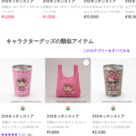
212キッチンストア
212キッチンストア
212キッチンストア
212
日焼けハローキティ DOTエコ
日焼けハローキティ DOTエコ
Fresh＆Save スターター7点
エアフラ
バッグ S
バッグ M
セット ガラスコンテナSM付
Hobb
¥1,056
¥1,320
¥11,000
¥16,
属 ＜ZWILLING ツヴィリング
＞
212キッチンストア
212キッチンストア
212キッチンストア
ぬいぐるみ ジェシー ＜
ステンレスマグ バズ IV
日焼けハローキティ 三
TOY STORY トイ・スト
＜TOY STORY トイ・ス
角マチ保冷バッグ
キャラクターグッズの類似アイテム
ーリー＞
トーリー＞
LEOPARD PK
3,300
3,300
2,640
¥
¥
¥
このカテゴリーをすべてみる
212キッチンストア
212キッチンストア
212キッチンストア
日焼けハローキティ ボ
ステンレスマグ 総柄 IV
台付ソーダーグラス ハ
トルホルダー LEOPARD
＜TOY STORY トイ・ス
チワレ ＜ちいかわ＞
BK
トーリー＞
1,760
3,300
2,420
¥
¥
¥
212キッチンストア
212キッチンストア
212キッチンストア
日焼けハローキティ ステンレ
日焼けハローキティ エコバッ
日焼けハローキティ ステンレ
スタンブラー LEOPARD PK
グ LEOPARD PK
スタンブラー LEOPARD BR
¥1,650
¥2,530
5.00
（
1件
）