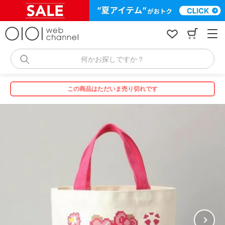
コ
ン
テ
ン
ツ
へ
何かお探しですか？
ス
キ
ッ
この商品はただいま売り切れです
プ