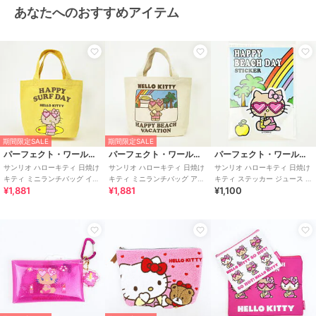
あなたへのおすすめアイテム
期間限定SALE
期間限定SALE
パーフェクト・ワールド・トーキョー
パーフェクト・ワールド・トーキョー
パーフェクト・ワールド・トーキョー
サンリオ ハローキティ 日焼け
サンリオ ハローキティ 日焼け
サンリオ ハローキティ 日焼け
キティ ミニランチバッグ イエ
キティ ミニランチバッグ アイ
キティ ステッカー ジュース 文
¥1,881
¥1,881
¥1,100
ロー Sanrio
ボリー Sanrio
具 Sanrio