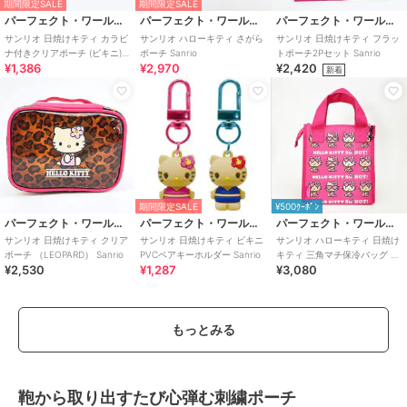
期間限定SALE
期間限定SALE
パーフェクト・ワールド・トーキョー
パーフェクト・ワールド・トーキョー
パーフェクト・ワールド・トーキョー
サンリオ 日焼けキティ カラビ
サンリオ ハローキティ さがら
サンリオ 日焼けキティ フラッ
ナ付きクリアポーチ (ビキニ)
ポーチ Sanrio
トポーチ2Pセット Sanrio
¥1,386
¥2,970
¥2,420
Sanrio
新着
期間限定SALE
¥500ｸｰﾎﾟﾝ
パーフェクト・ワールド・トーキョー
パーフェクト・ワールド・トーキョー
パーフェクト・ワールド・トーキョー
サンリオ 日焼けキティ クリア
サンリオ 日焼けキティ ビキニ
サンリオ ハローキティ 日焼け
ポーチ （LEOPARD） Sanrio
PVCペアキーホルダー Sanrio
キティ 三角マチ保冷バッグ ジ
¥2,530
¥1,287
¥3,080
ュース ランチ Sanrio
もっとみる
鞄から取り出すたび心弾む刺繍ポーチ