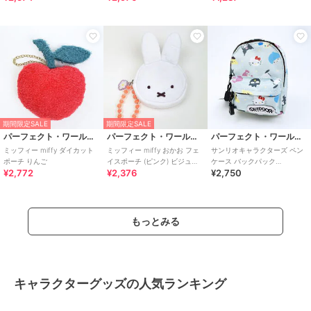
期間限定SALE
期間限定SALE
パーフェクト・ワールド・トーキョー
パーフェクト・ワールド・トーキョー
パーフェクト・ワールド・トーキョー
ミッフィー miffy ダイカット
ミッフィー miffy おかお フェ
サンリオキャラクターズ ペン
ポーチ りんご
イスポーチ (ピンク) ビジュー
ケース バックパック
¥2,772
¥2,376
¥2,750
シリーズ
OUTDOOR PRODUCTS ポーチ
San
もっとみる
キャラクターグッズの人気ランキング