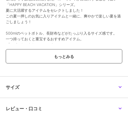
「HAPPY BEACH VACATION」シリーズ。
夏に大活躍するアイテムをセレクトしました！
212キッチンストア
212キッチンストア
212キッチンストア
この夏一押しのお気に入りアイテムと一緒に、爽やかで楽しい夏を過
キッズエプロン&頭巾 集
日焼けハローキティ エ
スクエアランチBOX ピ
ごしましょう！
合柄 ＜TOY STORY ト
コバッグ LEOPARD BR
ザプラネット ＜TOY
イ・ストーリー＞
STORY トイ・ストーリ
3,960
1,650
2,970
¥
¥
¥
ー＞
500mlのペットボトル、長財布などがたっぷり入るサイズ感です。
一つ持っておくと重宝するおすすめアイテム。
プレゼントにもおススメです。
【取り扱い方法】
食洗機/乾燥機:--
電子レンジ:--
オーブン:--
対応熱源:--
212キッチンストア
212キッチンストア
212キッチンストア
耐熱/耐冷温度:--
エプロン 集合柄 ＜TOY
日焼けハローキティ ス
日焼けハローキティ 冷
サイズ
STORY トイ・ストーリ
テンレスタンブラー
感タオルポンチョ
その他:--
ー＞
LEOPARD PK
LEOPARD BK
4,620
2,530
3,190
¥
¥
¥
※照明の関係により、実際よりも色味が違って見える場合がありま
レビュー・口コミ
す。また、パソコン・スマートフォンなどの環境により、若干製品と
画像のカラーが異なる場合もございます。