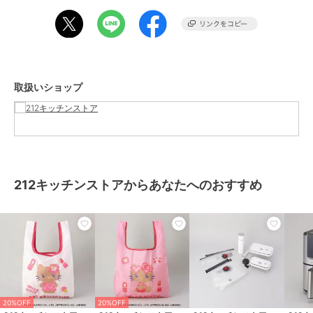
この商品は、不良品のみ返品を承ります
212キッチンストア
212キッチンストア
212キッチンストア
ブランド
212キッチンストア
ステンレスマグ ウッデ
グラス 総柄 ＜TOY
カラー箸 ブルー ＜ちい
ショップ
212キッチンストア
ィ YE ＜TOY STORY ト
STORY トイ・ストーリ
かわ＞
イ・ストーリー＞
ー＞
3,300
1,705
1,320
¥
¥
¥
取扱いショップ
商品カテゴリ
ステーショナリー・バラエティ雑
貨
／
キャラクターグッズ
カラー
その他
サイズ
００（ＦＲＥＥ）
素材
綿
212キッチンストアからあなたへのおすすめ
商品のお取り扱い方法
原産国
中国製
212キッチンストア
212キッチンストア
212キッチンストア
3P巾着セット トイボッ
カラー箸 ピンク ＜ちい
3P巾着セット ピザプラ
クスエラ ＜TOY STORY
かわ＞
ネット ＜TOY STORY ト
トイ・ストーリー＞
イ・ストーリー＞
1,980
1,320
1,980
¥
¥
¥
20%OFF
20%OFF