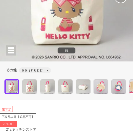
1/8
その他
００（ＦＲＥＥ）
×
値下げ
不良品以外【返品不可】
20%OFF
212キッチンストア