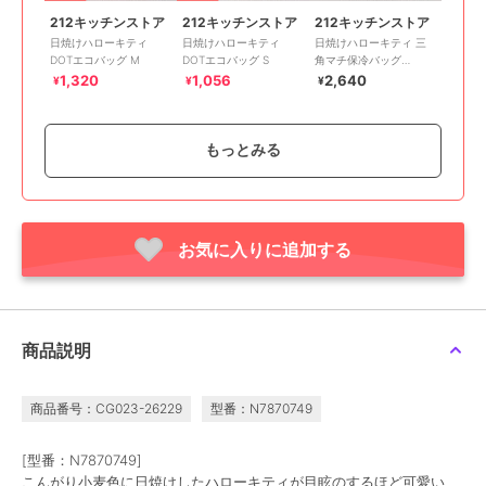
212キッチンストア
212キッチンストア
212キッチンストア
日焼けハローキティ
日焼けハローキティ
日焼けハローキティ 三
DOTエコバッグ M
DOTエコバッグ S
角マチ保冷バッグ
LEOPARD BK
1,320
1,056
2,640
¥
¥
¥
もっとみる
お気に入りに追加する
212キッチンストア
212キッチンストア
212キッチンストア
キッズエプロン&頭巾 ピ
ランチトート ピザプラ
サガラ刺繍ポーチ ハム
ザプラネット柄 ＜TOY
ネット ＜TOY STORY ト
＜TOY STORY トイ・ス
STORY トイ・ストーリ
イ・ストーリー＞
トーリー＞
3,960
2,970
2,200
¥
¥
¥
商品説明
ー＞
商品番号：CG023-26229
型番：N7870749
[型番：N7870749]
こんがり小麦色に日焼けしたハローキティが目眩のするほど可愛い