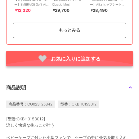
ー】EMBRACE Soft Air/
Classic Mesh
ー】Alta ヒップシートキ
ソフトグレー
ャリア/ナチュラルベー
12,320
29,700
28,490
¥
¥
¥
ジュ
もっとみる
お気に入りに追加する
期間限定SALE
期間限定SALE
期間限定SALE
ダッドウェイ
ダッドウェイ
ダッドウェイ
【BabyHopper ベビーホ
【BabyHopper ベビーホ
【ベビーホッパー】保冷
ッパー】吸水速乾ネック
ッパー】吸水速乾ベルト
保温ポーチ／ダブル／グ
カバー
カバー
レースター
1,980
1,782
2,200
¥
¥
¥
商品説明
商品番号：CG023-25842
型番：CKBH0153012
[型番:CKBH0153012]
涼しく快適な抱っこが叶う
期間限定SALE
¥1888ｸｰﾎﾟﾝ
¥1888ｸｰﾎﾟﾝ
ベビーケープに付いた小型ファンで、ケープの中に外気を取り入れ、