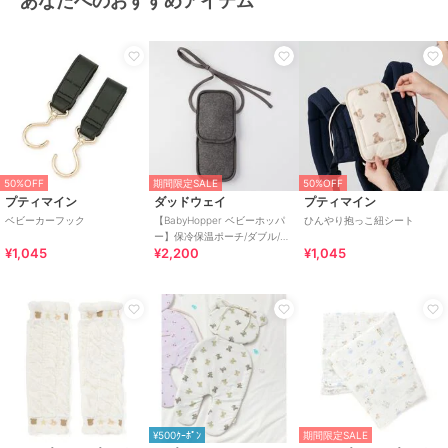
あなたへのおすすめアイテム
し、中身が飛び出します）。
●ジェルパックがふくれてきたら破裂する恐れがありますので、すぐ
にスイッチを切り、ふくれた状態がおさまるまで開けないでくださ
い。
●専用ポーチに入れたままで電子レンジに絶対入れないでください。
●オーブン、トースター、グリル等の機能は絶対に使用しないでくだ
さい。
●加熱後はやけどの恐れがあるので、必ずタオル等を使用し、素手で
直接触れないよう注意してください。
●冷凍した状態のジェルパックをあたためる時は、一度完全に解凍さ
50%OFF
期間限定SALE
50%OFF
プティマイン
ダッドウェイ
プティマイン
せてから、加熱してください。
ベビーカーフック
【BabyHopper ベビーホッパ
ひんやり抱っこ紐シート
●袋を開けないでください。
ー】保冷保温ポーチ/ダブル/チ
●中身（ジェル）は無害ですが食べないでください。
¥1,045
¥2,200
¥1,045
ャコールグレー
●二つ折にしたり、落としたり、固いものやとがったものに接触させ
たり、ぶつけたりなどの強い衝撃を与えたり、乱暴に扱わないでくだ
さい。破損した場合は使用しないでください（冷凍した状態で落とし
たり、ぶつけたりすると破損することがあります）。
●直射日光に長時間あてたり、火気に近づけたりしないでください。
●長時間の使用によりジェルパックの強度が低下する場合がありま
す。ジェルパックの弾力性の低下や亀裂
などが見られた場合は使用を中止してください。
●本来の使用目的以外で使用しないでください。
¥500ｸｰﾎﾟﾝ
期間限定SALE
●ジェルパックは必ず専用シートに入れて使用し、直接肌にあてない