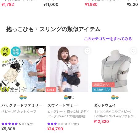
¥1,782
¥11,000
¥1,980
¥2,2
ドゥー
【ベビーカーにご使用の場合】
1.電池ボックスをポケットから取り出しておきます。
2.フレームにショートストラップとロングストラップをつなげて取り
抱っこひも・スリングの類似アイテム
付けます。
3.バンパーバーの上にスペーサーが来る位置に調整します。
このカテゴリーをすべてみる
4.シート下端をケープで覆い風漏れを防いでください。
5.電池ボックスを荷物籠に入れ、ケーブルをつなぎます。
6.電池ボックスのH/L/OFFスイッチにてH（強）またはL（弱）でお好
みに合わせて調整してください。
【注意事項】
・油、ほこり、溶剤や薬品などのつきやすい場所では使用しない
期間限定SALE
変色、変形、破損、故障などの原因になります。
SALE
¥1888ｸｰﾎﾟﾝ
・殺虫剤をかけたり、薬品を付着させたりしない
変色、変形、破損、故障などの原因になります。
・生地がぬれている状態で長時間使用しない
バックヤードファミリー
スウィートマミー
ダッドウェイ
衣類の種類によっては衣服に色移りする可能性があります。
ベビー UV カット ケープ
ヒップシート 抱っこ紐 ボディ
【ergobaby エルゴベビー】
バッグ 3WAY AGS機能搭載
EMBRACE Soft Air/ソフトグレ
・製品の上で飛び跳ねたり重いものを載せたりしない
¥12,320
ー
破損の原因になります。
5.00
3.00
（
2件
）
（
1件
）
¥5,808
¥14,790
・ケーブルの差込部を無理に挿し込まない
変形、破損、故障の原因になります。