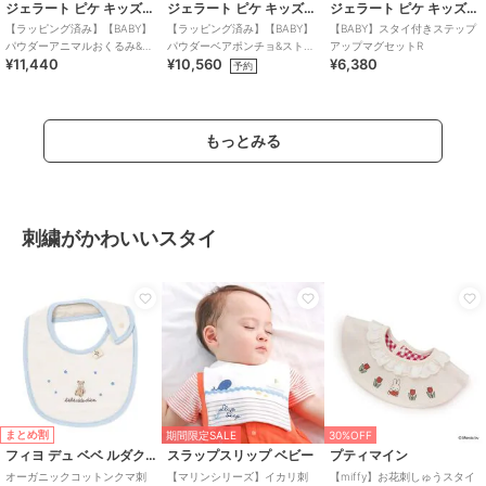
ジェラート ピケ キッズ＆ベビー
ジェラート ピケ キッズ＆ベビー
ジェラート ピケ キッズ＆ベビー
【ラッピング済み】【BABY】
【ラッピング済み】【BABY】
【BABY】スタイ付きステップ
パウダーアニマルおくるみ&ス
パウダーベアポンチョ&ストロ
アップマグセットR
¥11,440
¥10,560
¥6,380
タイセット BOX付き
ーマグセット BOX付き
予約
もっとみる
刺繍がかわいいスタイ
まとめ割
期間限定SALE
30%OFF
フィヨ デュ ベベ ルダクティオン
スラップスリップ ベビー
プティマイン
オーガニックコットンクマ刺
【マリンシリーズ】イカリ刺
【miffy】お花刺しゅうスタイ