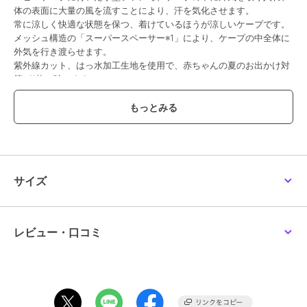
ダッドウェイ
ダッドウェイ
ダッドウェイ
体の表面に大量の風を流すことにより、汗を気化させます。
【ergobaby エルゴベビ
【ergobaby エルゴベビ
【ergobaby エルゴベビ
常に涼しく快適な状態を保つ、着けているほうが涼しいケープです。
ー】オールウェザー ベ
ー】Alta ヒップシートキ
ー】 AWAY(アウェイ)/ミ
ビーキャリアカバー/チ
ャリア/オニキスブラッ
ッドナイトブルー
メッシュ構造の「スーパースペーサー※1」により、ケープの中全体に
9,900
28,490
13,200
¥
¥
¥
ャコール
ク
外気を行き渡らせます。
紫外線カット、はっ水加工生地を使用で、赤ちゃんの夏のお出かけ対
策が1枚で叶います。
【仕組み】ファンからケープの中に外気が取り込まれます。
取り込まれた空気はケープの中を流れ、その過程でかいた汗を気化さ
せます。
ケープの中を通った、暖かく湿った空気は赤ちゃんの首元から排出さ
期間限定SALE
れます。
¥1888ｸｰﾎﾟﾝ
¥1888ｸｰﾎﾟﾝ
屋外などエアコンの使用できない環境でも、快適にすごしていただけ
ダッドウェイ
ダッドウェイ
ダッドウェイ
るようになります。
【ergobaby エルゴベビ
【ergobaby エルゴベビ
【D by DADWAY ディー
サイズ
ー】EMBRACE Soft Air/
ー】AWAY(アウェイ)/オ
バイダッドウェイ】シリ
風力は強弱を選択できます。
ブルー
リーブグリーン
コーンストラップ/マー
15,400
13,200
880
¥
¥
¥
・単三電池4本使用（別売り）
ガレット/イエロー
強：約8.5時間（最大風力17.8L)
弱：約44時間（最大風力9.9L)
レビュー・口コミ
・保冷ジェル付き
・エルゴベビー・ベビーキャリア対応
※1 スーパースペーサーは株式会社セフト研究所により開発された技術
です。
【対象年齢】首がすわってから
¥1888ｸｰﾎﾟﾝ
¥1888ｸｰﾎﾟﾝ