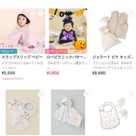
ガールズ
ベビー用品・おもちゃ
／
抱っこ
ひも・スリング
カラー
ライトモス、スカイグレー、ベー
ジュ
サイズ
F
まとめ割
素材
本体：ポリエステル100％
¥500ｸｰﾎﾟﾝ
期間限定SALE
メッシュ部分：ポリエステル10
スラップスリップ ベビー
ロペピクニックパサージュ
ジェラート ピケ キッズ＆ベビー
0％
クマウサギおくるみ+ラトルセ
【BABY】ハロウィン魔女セッ
【ラッピング済み】【BABY】
スーパースペーサー：ポリエチレ
ットベビー
ト
パウダーベアベスト＆コップ
ン
¥5,500
¥1,650
¥8,690
deマグSET
保冷ジェル：水、凍結防止剤、増
2点以上で10%OFF
粘剤、防腐剤
保冷ジェル外装：ナイロン、ポリ
エチレン
商品のお取り扱い方法
原産国
中国