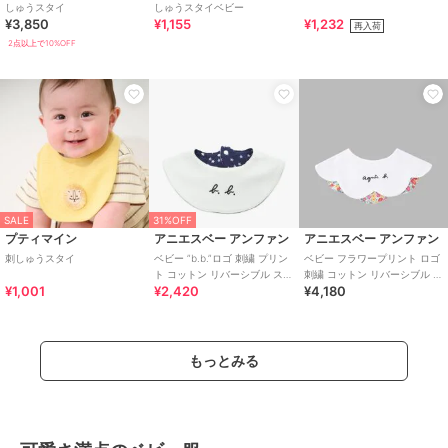
しゅうスタイ
しゅうスタイベビー
¥3,850
¥1,155
¥1,232
再入荷
2点以上で10%OFF
SALE
31%OFF
プティマイン
アニエスベー アンファン
アニエスベー アンファン
刺しゅうスタイ
ベビー ”b.b.”ロゴ 刺繍 プリン
ベビー フラワープリント ロゴ
ト コットン リバーシブル スタ
刺繍 コットン リバーシブル ス
¥1,001
¥2,420
¥4,180
イ
タイ
もっとみる