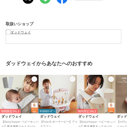
ダッドウェイ
ダッドウェイ
【商品サイズ】
【ergobaby エルゴベビ
【ergobaby エルゴベビ
W 68 cm × D 0.1 cm × H 87 cm
ー】EMBRACE Soft Air/
ー】Alta ヒップシートキ
537 g
ウォッシュドブラック
ャリア/パールグレー
15,400
28,490
¥
¥
取扱いショップ
電池ボックスに電池を入れておきます。（＋、ーに注意してくださ
い）
保冷ジェルは冷凍庫で3 時間、冷凍庫内に水平に置いて冷やしてくだ
さい。
（8時間を越えて冷凍するとかたくなることがあります。室温でやわ
らかくなってから使用してください）
ダッドウェイからあなたへのおすすめ
冷やした保冷ジェルはメッシュポケット内、スペーサーの上に重ねて
セットしてください。
【抱っこひもにご使用の場合】
1.ケーブル固定用フラップにケーブルが通っていることを確認しま
す。
2.ショートストラップとロングストラップを図1.2の順番で留めます。
3.固定用フラップを腰ベルトに取り付けます。
4.赤ちゃんの足をケープ内に入れて風漏れを防いでください。図3参
期間限定SALE
¥1888ｸｰﾎﾟﾝ
期間限定SALE
照。
ダッドウェイ
ダッドウェイ
ダッドウェイ
ダッ
5.電池ボックスのH/L/OFFスイッチにてH（強）またはL（弱）でお好
【BabyHopper ベビーホッパ
【PolarB ポーラービー】アイ
【BabyHopper ベビーホッパ
【miffy
みに合わせて調整してください。
ー】吸水速乾ベルトカバー
スワゴン
ー】吸水速乾ネックカバー
ィー×