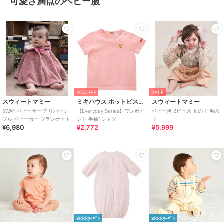
可愛さ満点のベビー服
30%OFF
SALE
スウィートマミー
ミキハウス ホットビスケッツ
スウィートマミー
5WAY ベビーケープ リバーシ
【Everyday Series】ワンポイ
ベビー袴 2ピース 女の子 男の
ブル ベビーカー ブランケット
ント 半袖Tシャツ
子
¥6,980
¥2,772
¥5,999
¥888ｸｰﾎﾟﾝ
¥888ｸｰﾎﾟﾝ