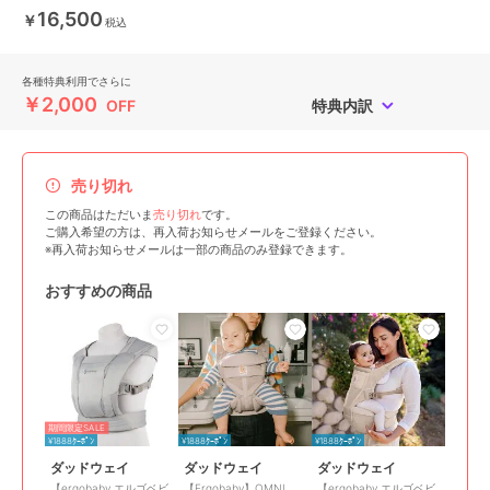
16,500
￥
税込
各種特典利用でさらに
￥2,000
OFF
特典内訳
売り切れ
この商品はただいま
売り切れ
です。
ご購入希望の方は、再入荷お知らせメールをご登録ください。
※再入荷お知らせメールは一部の商品のみ登録できます。
おすすめの商品
期間限定SALE
¥1888ｸｰﾎﾟﾝ
¥1888ｸｰﾎﾟﾝ
¥1888ｸｰﾎﾟﾝ
ダッドウェイ
ダッドウェイ
ダッドウェイ
【ergobaby エルゴベビ
【Ergobaby】OMNI
【ergobaby エルゴベビ