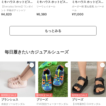
ミキハウス ホットビスケッツ
ミキハウス ホットビスケッツ
ミキハウス ホットビスケッツ
【Everyday Series】ワンポイ
ツーウェイオール
ボーダー柄 重ね着風 カバーオ
ント 半袖ボディシャツ
ール
¥4,620
¥6,380
¥11,000
もっとみる
毎日履きたいカジュアルシューズ
期間限定SALE
期間限定SALE
期間限定SALE
ブランシェス
ブリーズ
ブリーズ
水抜きソールサンダル
IFME別注ウォーターサンダル
【26年新作】EVAサンダル