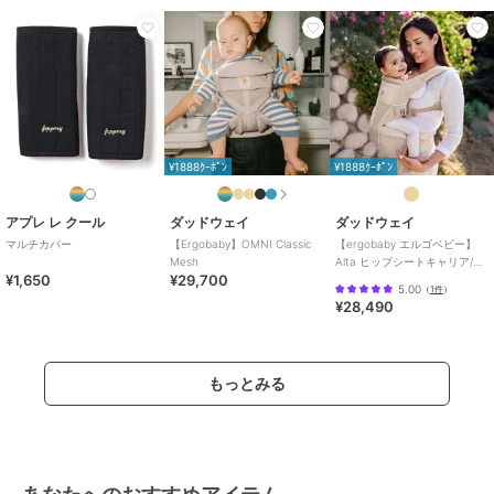
・本体の破損に注意する
穴が開くと冷却能力が著しく低下します。
・電源の切り忘れに注意する
ファンの寿命低下につながります。
・スペーサーを入れるときは、スペーサーの向きに注意する
凹面が身体に触れる面になるように入れてください。
・保冷ジェルは直接肌に当てず、常にメッシュポケットに入れて使用
してください。
¥1888ｸｰﾎﾟﾝ
¥1888ｸｰﾎﾟﾝ
・気温やお子さまの体調によって、使用により体調を崩したりするお
それがあります。
アプレ レ クール
ダッドウェイ
ダッドウェイ
使用時は常にお子さまの様子に注意してください。
マルチカバー
【Ergobaby】OMNI Classic
【ergobaby エルゴベビー】
・長期間使用しないときは電池を取り外す
Mesh
Alta ヒップシートキャリア/ナ
液漏れによる故障の原因になります。
¥1,650
¥29,700
チュラルベージュ
5.00
（
1件
）
・ベビーカーに使用する際は電池ボックス及びケーブルをベビーカー
¥28,490
荷物籠内に収納し、
ケーブルが荷物籠からはみ出ないようにする
もっとみる
■保冷ジェル■
●開封厳禁
●食べられません
●電子レンジでオート加熱、おまかせ加熱、また規定時間を超える加
熱は絶対にしないでください（加熱しすぎると接着部がはがれて破裂