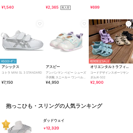
¥1,540
¥2,365
¥699
再入荷
¥500ｸｰﾎﾟﾝ
期間限定SALE
アシックス
アスビー
オリエンタルトラフィック
コトラ MINI SL 3 STANDARD
アンパンマン ベビー シューズ
コードデザインスポーツサン
子供靴 スニーカー ワンベルト
ダル/K-502
¥7,150
¥4,950
¥2,900
AP B62
抱っこひも・スリングの人気ランキング
ダッドウェイ
12,320
￥