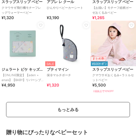
スラップスリップ ベビー
アプレ レ クール
スラップスリップ ベビー
ように注意してください。
クマウサギ飛行機モチーフレ
ひんやりベビーカーシート
【お揃い】モチーフ総柄ガー
●ゴミとして処分する際はお住まいの地域の各自治体が定める方法に
ッグウォーマーベビー
ゼおくるみベビー
基づいて処分してください。
¥1,320
¥3,190
¥1,265
●使用しない時は、乳幼児の手の届かない冷暗な場所もしくは冷凍庫
に保管してください。
●万ー中身がもれて衣類などについた場合は、すぐに水洗いしてくだ
さい。
●中身が目に入ったり、皮虞についた場合は、すぐに多量の水で洗い
流し、目や皮虞に異常を感じた場合は、
すぐに医師に相談してください。
まとめ割
SALE
¥500ｸｰﾎﾟﾝ
●お子さまの様子を確認しながら使用してください。
ジェラート ピケ キッズ＆ベビー
プティマイン
スラップスリップ ベビー
【ONLINE限定】【aden +
保冷マルチポーチ
クマウサギおくるみ+ラトルセ
anais】【BABY】リバーシブ
ットベビー
¥4,950
¥1,320
¥5,500
ルブランケット／ミニ／アニ
ブランド
ダッドウェイ
バーサリー・ぬいぐるみ BOX
2点以上で10%OFF
ショップ
ダッドウェイ
商品カテゴリ
ベビー用品・おもちゃ
／
抱っこ
もっとみる
ひも・スリング
性別タイプ
ボーイズ
ベビー用品・おもちゃ
／
抱っこ
贈り物にぴったりなベビーセット
ひも・スリング