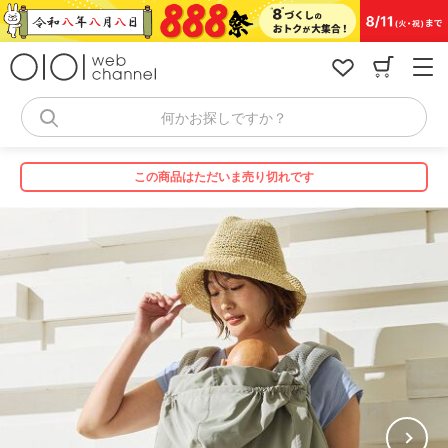
コ
ン
テ
ン
ツ
へ
何かお探しですか？
ス
キ
ッ
この商品はただいま売り切れです
プ