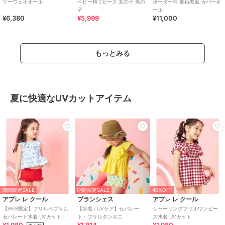
ツーウェイオール
ベビー袴 2ピース 女の子 男の
ボーダー柄 重ね着風 カバーオ
子
ール
¥6,380
¥5,999
¥11,000
もっとみる
夏に快適なUVカットアイテム
期間限定SALE
期間限定SALE
40%OFF
アプレ レ クール
ブランシェス
アプレ レ クール
【WEB限定】フリルペプラム
【水着 / UVケア】セパレー
シャーリングフリルワンピー
セパレート水着 UVカット
ト・フリルタンキニ
ス水着 UVカット