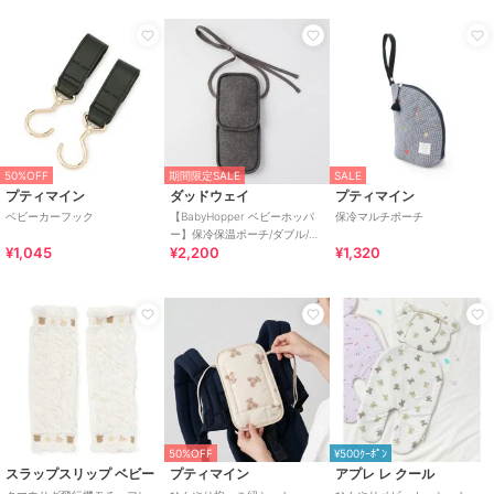
し、中身が飛び出します）。
●ジェルパックがふくれてきたら破裂する恐れがありますので、すぐ
にスイッチを切り、ふくれた状態がおさまるまで開けないでくださ
い。
●専用ポーチに入れたままで電子レンジに絶対入れないでください。
●オーブン、トースター、グリル等の機能は絶対に使用しないでくだ
さい。
●加熱後はやけどの恐れがあるので、必ずタオル等を使用し、素手で
50%OFF
期間限定SALE
SALE
直接触れないよう注意してください。
プティマイン
ダッドウェイ
プティマイン
●冷凍した状態のジェルパックをあたためる時は、一度完全に解凍さ
ベビーカーフック
【BabyHopper ベビーホッパ
保冷マルチポーチ
せてから、加熱してください。
ー】保冷保温ポーチ/ダブル/チ
●袋を開けないでください。
¥1,045
¥2,200
¥1,320
ャコールグレー
●中身（ジェル）は無害ですが食べないでください。
●二つ折にしたり、落としたり、固いものやとがったものに接触させ
たり、ぶつけたりなどの強い衝撃を与えたり、乱暴に扱わないでくだ
さい。破損した場合は使用しないでください（冷凍した状態で落とし
たり、ぶつけたりすると破損することがあります）。
●直射日光に長時間あてたり、火気に近づけたりしないでください。
●長時間の使用によりジェルパックの強度が低下する場合がありま
す。ジェルパックの弾力性の低下や亀裂
などが見られた場合は使用を中止してください。
50%OFF
¥500ｸｰﾎﾟﾝ
●本来の使用目的以外で使用しないでください。
スラップスリップ ベビー
プティマイン
アプレ レ クール
●ジェルパックは必ず専用シートに入れて使用し、直接肌にあてない