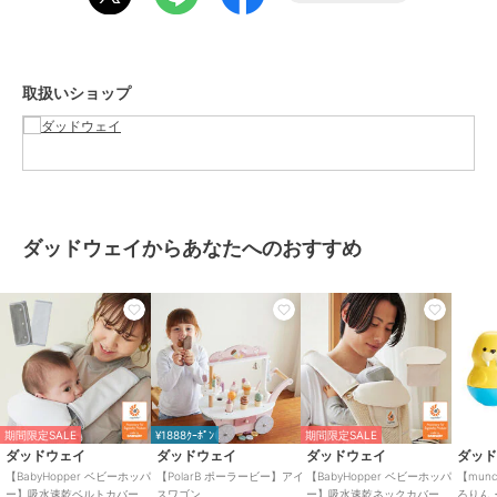
ダッドウェイ
ダッドウェイ
【商品サイズ】
【D by DADWAY ディー
【ergobaby エルゴベビ
W 68 cm × D 0.1 cm × H 87 cm
バイダッドウェイ】シリ
ー】EMBRACE Soft Air/
537 g
コーンストラップ/マー
ウォッシュドブラック
880
15,400
¥
¥
取扱いショップ
ガレット/イエロー
電池ボックスに電池を入れておきます。（＋、ーに注意してくださ
い）
保冷ジェルは冷凍庫で3 時間、冷凍庫内に水平に置いて冷やしてくだ
さい。
（8時間を越えて冷凍するとかたくなることがあります。室温でやわ
らかくなってから使用してください）
ダッドウェイからあなたへのおすすめ
冷やした保冷ジェルはメッシュポケット内、スペーサーの上に重ねて
セットしてください。
【抱っこひもにご使用の場合】
1.ケーブル固定用フラップにケーブルが通っていることを確認しま
す。
2.ショートストラップとロングストラップを図1.2の順番で留めます。
3.固定用フラップを腰ベルトに取り付けます。
4.赤ちゃんの足をケープ内に入れて風漏れを防いでください。図3参
期間限定SALE
¥1888ｸｰﾎﾟﾝ
期間限定SALE
照。
ダッドウェイ
ダッドウェイ
ダッドウェイ
ダッ
5.電池ボックスのH/L/OFFスイッチにてH（強）またはL（弱）でお好
【BabyHopper ベビーホッパ
【PolarB ポーラービー】アイ
【BabyHopper ベビーホッパ
【mun
みに合わせて調整してください。
ー】吸水速乾ベルトカバー
スワゴン
ー】吸水速乾ネックカバー
ろりん