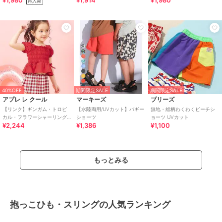
¥1,980
¥1,914
¥1,980
再入荷
40%OFF
期間限定SALE
期間限定SALE
アプレ レ クール
マーキーズ
ブリーズ
【リンク】ギンガム・トロピ
【水陸両用/UVカット】バギー
無地・総柄わくわくビーチシ
カル・フラワーシャーリング
ショーツ
ョーツ UVカット
¥2,244
¥1,386
¥1,100
セパレート水着 UVカット
もっとみる
抱っこひも・スリングの人気ランキング