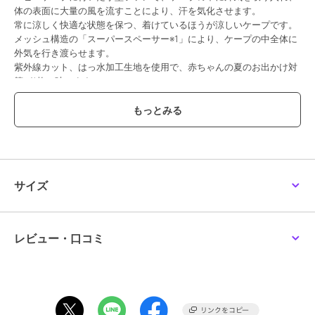
ダッドウェイ
ダッドウェイ
ダッドウェイ
体の表面に大量の風を流すことにより、汗を気化させます。
【ergobaby エルゴベビ
【ergobaby エルゴベビ
【ergobaby エルゴベビ
常に涼しく快適な状態を保つ、着けているほうが涼しいケープです。
ー】 AWAY(アウェイ)/ミ
ー】オールウェザー ベ
ー】EMBRACE Soft Air/
ッドナイトブルー
ビーキャリアカバー/チ
ブルー
メッシュ構造の「スーパースペーサー※1」により、ケープの中全体に
13,200
9,900
15,400
¥
¥
¥
ャコール
外気を行き渡らせます。
紫外線カット、はっ水加工生地を使用で、赤ちゃんの夏のお出かけ対
策が1枚で叶います。
【仕組み】ファンからケープの中に外気が取り込まれます。
取り込まれた空気はケープの中を流れ、その過程でかいた汗を気化さ
せます。
ケープの中を通った、暖かく湿った空気は赤ちゃんの首元から排出さ
期間限定SALE
れます。
¥1888ｸｰﾎﾟﾝ
¥1888ｸｰﾎﾟﾝ
¥1888ｸｰﾎﾟﾝ
屋外などエアコンの使用できない環境でも、快適にすごしていただけ
ダッドウェイ
ダッドウェイ
ダッドウェイ
るようになります。
【ergobaby エルゴベビ
【ergobaby エルゴベビ
【ergobaby エルゴベビ
サイズ
ー】Alta ヒップシートキ
ー】Alta ヒップシートキ
ー】AWAY(アウェイ)/オ
風力は強弱を選択できます。
ャリア/オニキスブラッ
ャリア/パールグレー
リーブグリーン
28,490
28,490
13,200
¥
¥
¥
・単三電池4本使用（別売り）
ク
強：約8.5時間（最大風力17.8L)
弱：約44時間（最大風力9.9L)
レビュー・口コミ
・保冷ジェル付き
・エルゴベビー・ベビーキャリア対応
※1 スーパースペーサーは株式会社セフト研究所により開発された技術
です。
【対象年齢】首がすわってから
¥1888ｸｰﾎﾟﾝ