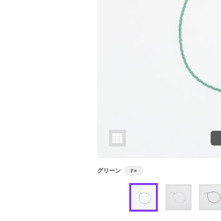
グリーン
F
×