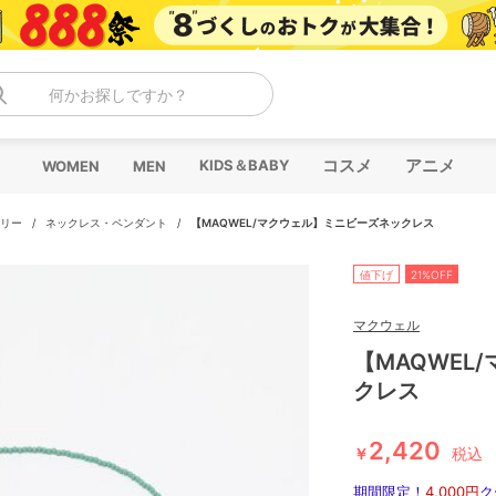
何かお探しですか？
コスメ
アニメ
KIDS＆BABY
WOMEN
MEN
リー
/
ネックレス・ペンダント
/
【MAQWEL/マクウェル】ミニビーズネックレス
値下げ
21%OFF
マクウェル
【MAQWEL
クレス
2,420
￥
税込
期間限定！
4,000円
ク