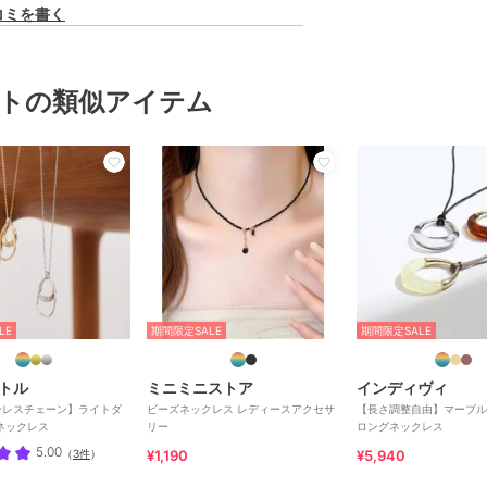
コミを書く
トの類似アイテム
LE
期間限定SALE
期間限定SALE
トル
ミニミニストア
インディヴィ
ンレスチェーン】ライトダ
ビーズネックレス レディースアクセサ
【長さ調整自由】マーブル
ネックレス
リー
ロングネックレス
5.00
（
3件
）
¥1,190
¥5,940