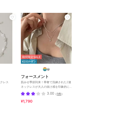
期間限定SALE
¥200ｸｰﾎﾟﾝ
フォースメント
クレス
肌みせ季節到来！華奢で洗練された2連
ネックレスが大人の抜け感を印象的に
してくれる。
3.00
（
1件
）
¥1,790