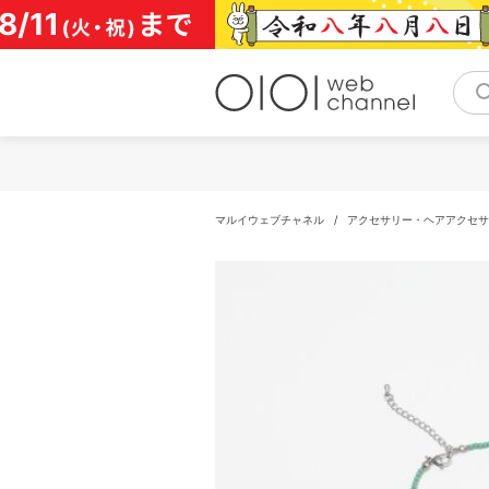
コ
ン
テ
ン
ツ
へ
ス
キ
ッ
プ
マルイウェブチャネル
/
アクセサリー・ヘアアクセサ