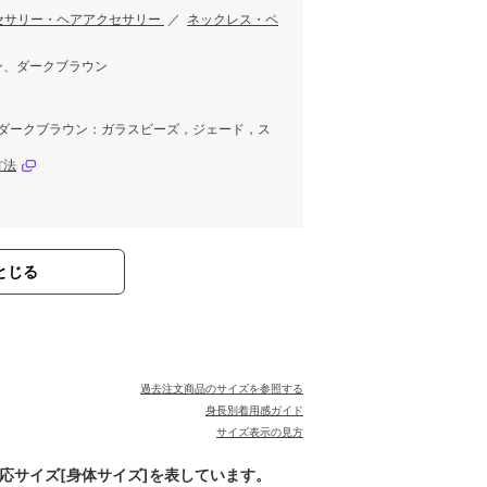
セサリー・ヘアアクセサリー
／
ネックレス・ペ
ン、ダークブラウン
/ダークブラウン：ガラスビーズ，ジェード，ス
方法
とじる
過去注文商品のサイズを参照する
身長別着用感ガイド
サイズ表示の見方
対応サイズ[身体サイズ]を表しています。