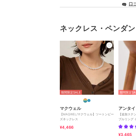
口
ネックレス・ペンダン
期間限定SALE
期間限定SA
マクウェル
アンタイ
【MAQWEL/マクウェル】ツートンビー
【追加ステ
ズネックレス
ブルリング 
¥4,466
¥3,465