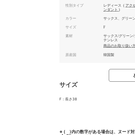
性別タイプ
レディース
(
アク
ンダント
)
カラー
サックス、グリー
サイズ
F
素材
サックス/グリーン
テンレス
商品のお取り扱い
原産国
韓国製
サイズ
F：長さ38
※ ( )内の数字がある場合は、ヌード