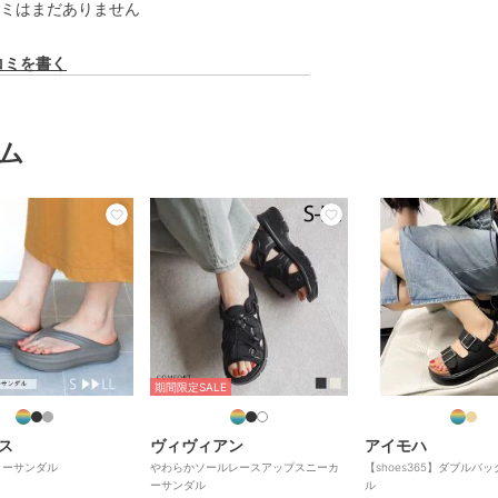
ミはまだありません
コミを書く
ム
期間限定SALE
ス
ヴィヴィアン
アイモハ
リーサンダル
やわらかソールレースアップスニーカ
【shoes365】ダブルバ
ーサンダル
ル