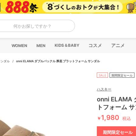
何かお探しですか？
コスメ
アニメ
KIDS＆BABY
WOMEN
MEN
サンダル
/
onni ELAMA ダブルバックル 厚底 プラットフォーム サンダル
SALE
期間限定セール
ハスキー
onni ELA
トフォーム 
1,980
￥
税込
期間限定セール