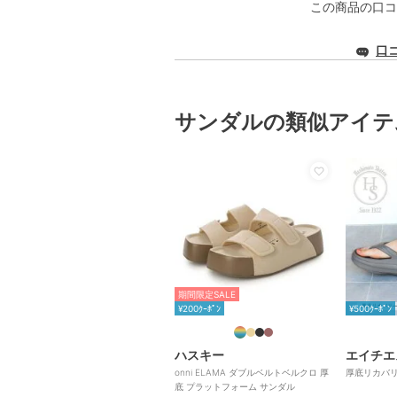
この商品の口コ
口
サンダルの類似アイテ
期間限定SALE
¥200ｸｰﾎﾟﾝ
¥500ｸｰﾎﾟﾝ
ハスキー
エイチエ
onni ELAMA ダブルベルトベルクロ 厚
厚底リカバ
底 プラットフォーム サンダル