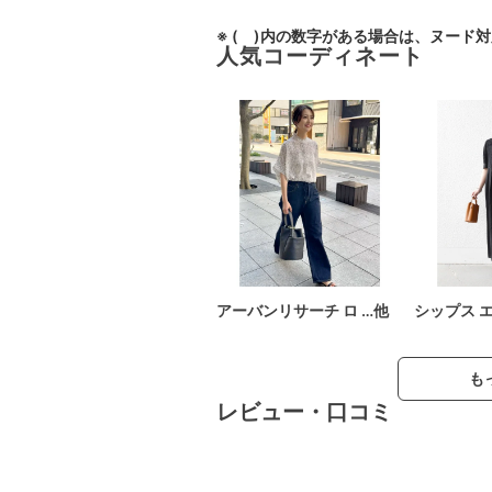
※ ( )内の数字がある場合は、ヌード
人気コーディネート
アーバンリサーチ ロ …他
シップス 
も
レビュー・口コミ