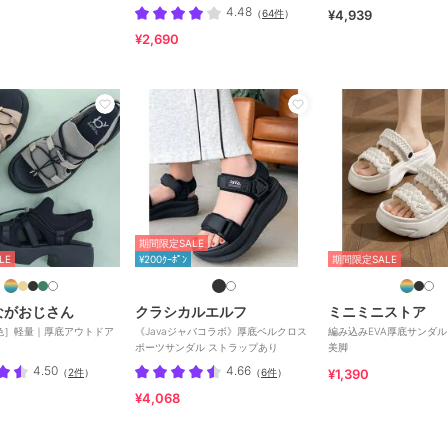
4.48
（
64件
）
¥4,939
¥2,690
期間限定SALE
LE
¥200ｸｰﾎﾟﾝ
期間限定SALE
しながおじさん
クラシカルエルフ
ミニミニストア
色］軽量｜厚底アウトドア
《Javaジャバコラボ》厚底ベルクロス
編み込みEVA厚底サンダ
ポーツサンダル ストラップあり
美脚
4.50
4.66
（
2件
）
（
6件
）
¥1,390
¥4,068