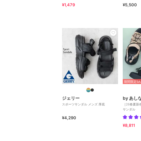
¥1,479
¥5,500
期間限定SA
ジェリー
by あ
スポーツサンダル メンズ 厚底
［26春夏新
サンダル
¥4,290
¥8,811