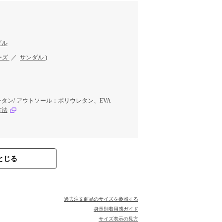
ダル
ーズ
／
サンダル
)
タン/ アウトソール：ポリウレタン、EVA
方法
とじる
過去注文商品のサイズを参照する
身長別着用感ガイド
サイズ表示の見方