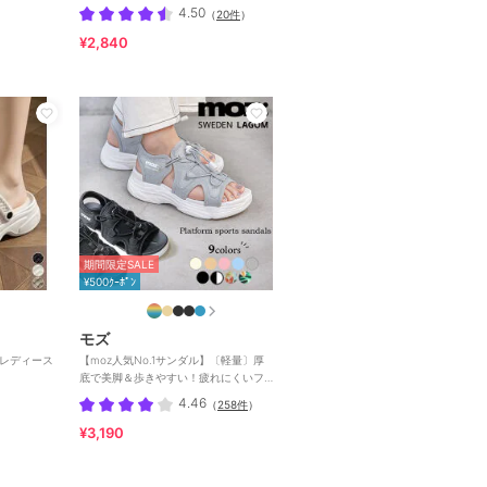
4.50
（
20件
）
¥2,840
期間限定SALE
¥500ｸｰﾎﾟﾝ
モズ
ルレディース
【moz人気No.1サンダル】〔軽量〕厚
底で美脚＆歩きやすい！疲れにくいフ
ィット感のスポーツサンダル
4.46
（
258件
）
¥3,190