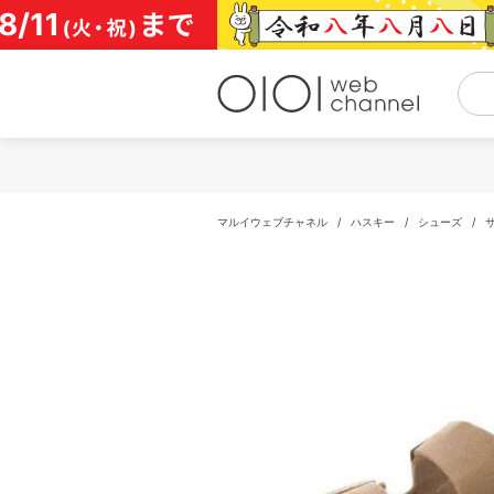
コ
ン
テ
ン
ツ
へ
ス
キ
ッ
プ
マルイウェブチャネル
/
ハスキー
/
シューズ
/