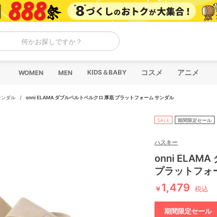
何かお探しですか？
コスメ
アニメ
KIDS＆BABY
WOMEN
MEN
サンダル
/
onni ELAMA ダブルベルトベルクロ 厚底 プラットフォーム サンダル
SALE
期間限定セール
ハスキー
onni ELA
プラットフォ
1,479
￥
税込
期間限定セール