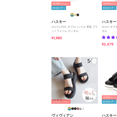
期間限定SALE
期間限定SA
¥200ｸｰﾎﾟﾝ
¥200ｸｰﾎﾟﾝ
ハスキー
ハスキー
onni ELAMA ダブルバックル 厚底 プラ
kitson 
ットフォーム サンダル
ダル
¥1,980
¥2,479
期間限定SA
期間限定SALE
¥200ｸｰﾎﾟﾝ
ヴィヴィアン
ハスキー