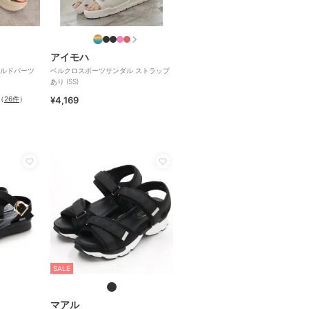
アイモハ
ルドパーツ
ベルクロスポーツサンダル ストラップ
あり (SS)
（
26件
）
¥4,169
SALE
マアル