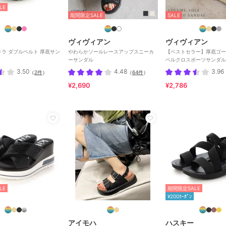
LE
期間限定SALE
SALE
ヴィヴィアン
ヴィヴィアン
キラキラ ダブルベルト 厚底サン
やわらかソールレースアップスニーカ
【ベストセラー】厚底ゴー
ーサンダル
ベルクロスポーツサンダル
3.50
4.48
3.96
（
2件
）
（
64件
）
¥2,690
¥2,786
LE
期間限定SALE
¥200ｸｰﾎﾟﾝ
アイモハ
ハスキー