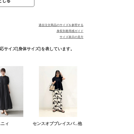
とじる
過去注文商品のサイズを参照する
身長別着用感ガイド
サイズ表示の見方
対応サイズ[身体サイズ]を表しています。
エニィ
センスオブプレイスバ…他