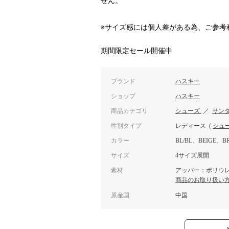
せん。
※サイズ感には個人差がある為、ご参考
期間限定セール開催中
ブランド
ハスキー
ショップ
ハスキー
商品カテゴリ
シューズ
／
サン
性別タイプ
レディース
(
シュ
カラー
BL/BL、BEIGE、B
サイズ
4サイズ展開
素材
アッパー：ポリウレ
商品のお取り扱い
原産国
中国