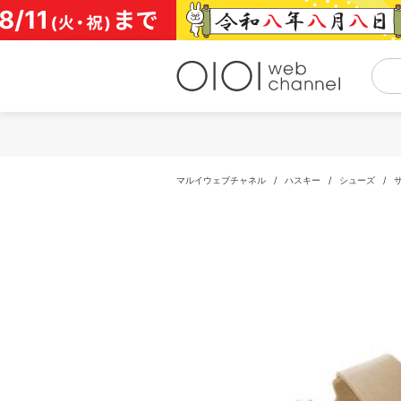
コ
ン
テ
ン
ツ
へ
ス
キ
ッ
プ
マルイウェブチャネル
/
ハスキー
/
シューズ
/