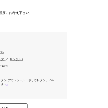
程度にお考え下さい。
ダル
ーズ
／
サンダル
)
ROWN
タン/ アウトソール：ポリウレタン、EVA
方法