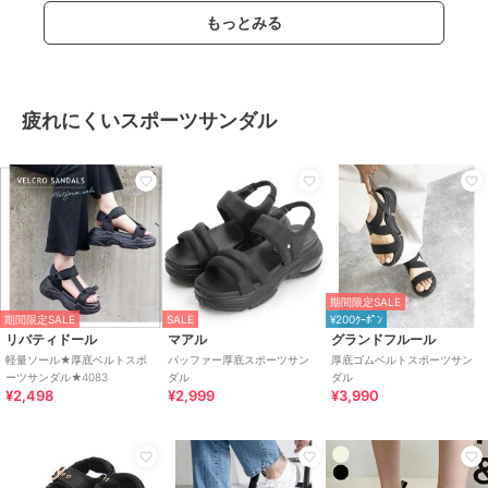
もっとみる
疲れにくいスポーツサンダル
期間限定SALE
期間限定SALE
SALE
¥200ｸｰﾎﾟﾝ
リバティドール
マアル
グランドフルール
軽量ソール★厚底ベルトスポ
パッファー厚底スポーツサン
厚底ゴムベルトスポーツサン
ーツサンダル★4083
ダル
ダル
¥2,498
¥2,999
¥3,990