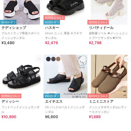
期間限定SALE
¥500ｸｰﾎﾟﾝ
¥200ｸｰﾎﾟﾝ
期間限定SALE
テディショップ
ハスキー
リバティドール
プルストラップ厚底スポーツ
kitson ニット 厚底 キラキラ
超軽量ソール ★メッシュニッ
メッシュサンダル
サンダル
トブーツサンダル★9115
¥3,480
¥2,479
¥2,798
期間限定SALE
¥500ｸｰﾎﾟﾝ
期間限定SALE
ディッシー
エイチエス
ミニミニストア
フットベッドメッシュサンダ
HS バックルベルトメッシュサ
メッシュサボサンダルレディ
ル
ンダル
ーススリッポン
¥10,890
¥6,600
¥1,689