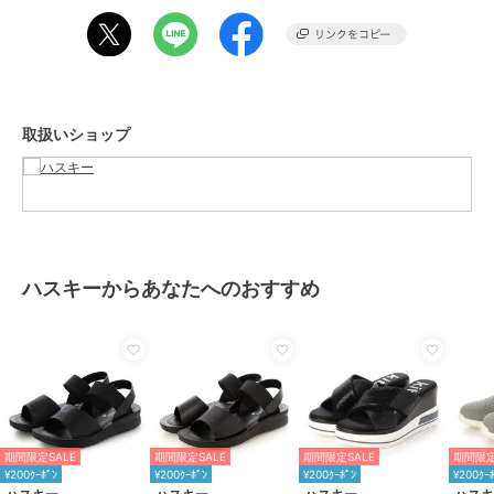
ブランド
ハスキー
ショップ
ハスキー
商品カテゴリ
シューズ
／
サンダル
取扱いショップ
性別タイプ
レディース
シューズ
／
サンダル
カラー
BL/BL、BROWN、MUSTARD
サイズ
4サイズ展開
素材
アッパー/シンセティックレザー、
ハスキーからあなたへのおすすめ
アウトソール/合成ラバー
商品のお取り扱い方法
原産国
中国
期間限定SALE
期間限定SALE
期間限定SALE
期間限定
¥200ｸｰﾎﾟﾝ
¥200ｸｰﾎﾟﾝ
¥200ｸｰﾎﾟﾝ
¥200ｸｰ