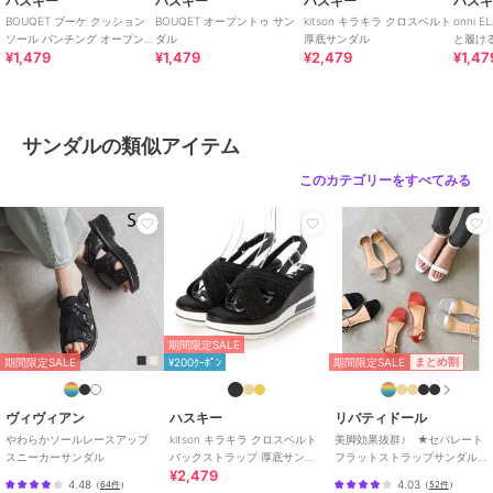
ハスキー
ハスキー
ハスキー
ハス
BOUQET ブーケ クッション
BOUQET オープントゥ サン
kitson キラキラ クロスベルト
onni
ソール パンチング オープン
ダル
厚底サンダル
と履け
¥1,479
¥1,479
¥2,479
¥1,47
トゥ サンダル
レース
ーカー
サンダルの類似アイテム
このカテゴリーをすべてみる
期間限定SALE
期間限定SALE
まとめ割
期間限定SALE
¥200ｸｰﾎﾟﾝ
ヴィヴィアン
ハスキー
リバティドール
やわらかソールレースアップ
kitson キラキラ クロスベルト
美脚効果抜群♪ ★セパレート
スニーカーサンダル
バックストラップ 厚底サンダ
フラットストラップサンダル
¥2,479
ル
★4031
4.48
4.03
（
64件
）
（
52件
）