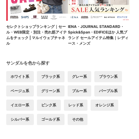
セレクトショップランキング｜セー
IENA・JOURNAL STANDARD・
ル・WEB限定・別注・売れ筋アイテ
Spick&Span・EDIFICEほか 人気ブ
ムをチェック | マルイウェブチャネ
ランド セールアイテム特集｜レディ
ル
ース・メンズ
サンダルを色から探す
ホワイト系
ブラック系
グレー系
ブラウン系
ベージュ系
グリーン系
ブルー系
パープル系
イエロー系
ピンク系
レッド系
オレンジ系
シルバー系
ゴールド系
その他