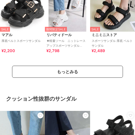
SALE
期間限定SALE
SALE
マアル
リバティドール
ミニミニストア
厚底ベルトスポーツサンダル
★軽量ソール ニットレース
スポーツサンダル 厚底 ベルト
アップスポーツサンダル
サンダル
¥2,200
¥2,798
¥2,489
★4186
もっとみる
クッション性抜群のサンダル