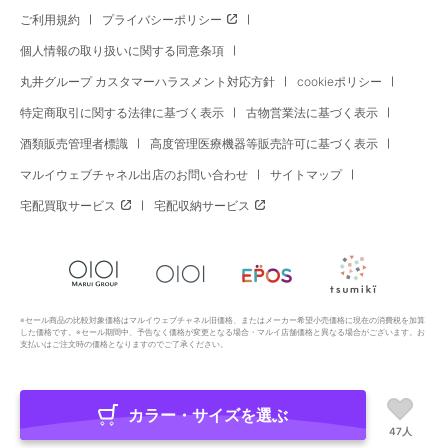
ご利用規約
プライバシーポリシー
個人情報の取り扱いに関する同意条項
丸井グループ カスタマーハラスメント対応方針
cookieポリシー
特定商取引に関する法律に基づく表示
古物営業法に基づく表示
酒類販売管理者標識
高度管理医療機器等販売許可に基づく表示
マルイウェブチャネル出店のお問い合わせ
サイトマップ
宅配買取サービス
宅配収納サービス
※セール商品の比較対象価格はマルイウェブチャネル旧価格、またはメーカー希望小売価格に現在の消費税を加算
した価格です。※セール期間中、予告なく価格が変更となる場合・マルイ店舗価格と異なる場合がございます。お
支払いはご注文時の価格となりますのでご了承ください。
カラー・サイズを選ぶ
Copyright All Rights Reserved. MARUI Co., Ltd
47人