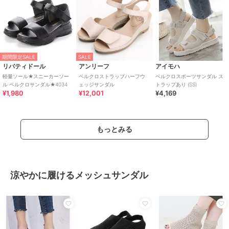
期間限定SALE
SALE
リバティドール
アンリーフ
アイモハ
軽量ソール★スニーカーソー
ベルクロストラップハーフウ
ベルクロスポーツサンダル ス
ル ベルクロサンダル★4034
ェッジサンダル
トラップあり (SS)
¥1,980
¥12,001
¥4,169
もっとみる
涼やかに履けるメッシュサンダル