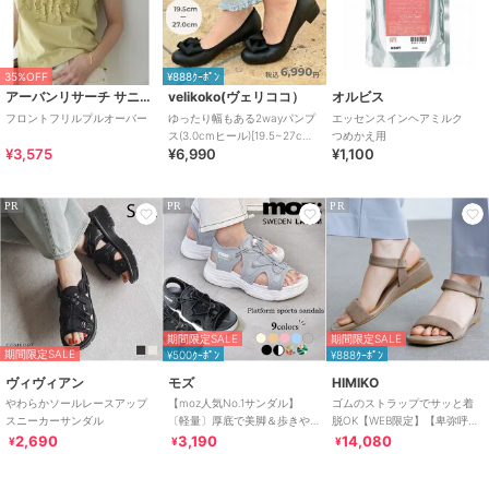
35%OFF
¥888ｸｰﾎﾟﾝ
アーバンリサーチ サニーレーベル
velikoko(ヴェリココ）
オルビス
フロントフリルプルオーバー
ゆったり幅もある2wayパンプ
エッセンスインヘアミルク
ス(3.0cmヒール)[19.5~27cm]
つめかえ用
¥3,575
¥6,990
¥1,100
ラクチンきれいシューズ
PR
PR
PR
期間限定SALE
期間限定SALE
期間限定SALE
¥500ｸｰﾎﾟﾝ
¥888ｸｰﾎﾟﾝ
ヴィヴィアン
モズ
HIMIKO
やわらかソールレースアップ
【moz人気No.1サンダル】
ゴムのストラップでサッと着
スニーカーサンダル
〔軽量〕厚底で美脚＆歩きや
脱OK【WEB限定】【卑弥呼
すい！疲れにくいフィット感
26SS】ゴムストラップサンダ
2,690
3,190
14,080
¥
¥
¥
のスポーツサンダル
ル/661250