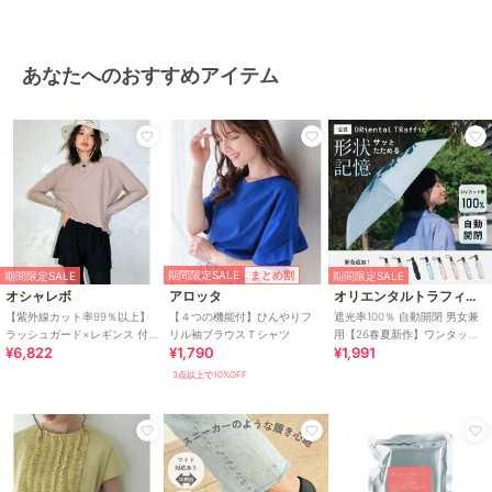
あなたへのおすすめアイテム
期間限定SALE
まとめ割
期間限定SALE
期間限定SALE
オシャレボ
アロッタ
オリエンタルトラフィック
【紫外線カット率99％以上】
【４つの機能付】ひんやりフ
遮光率100％ 自動開閉 男女兼
ラッシュガード×レギンス 付
リル袖ブラウスＴシャツ
用【26春夏新作】ワンタッチ
¥6,822
¥1,790
¥1,991
き タンキニ
晴雨兼用 折りたたみ傘 /G-
0601
3点以上で10%OFF