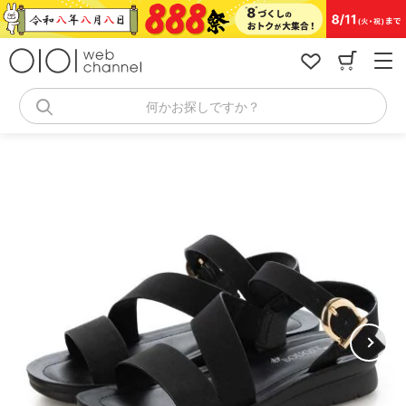
コ
ン
テ
ン
ツ
へ
何かお探しですか？
ス
キ
ッ
プ