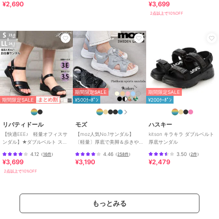
¥2,690
¥3,699
2点以上で10%OFF
期間限定SALE
期間限定SALE
期間限定SALE
まとめ割
¥500ｸｰﾎﾟﾝ
¥200ｸｰﾎﾟﾝ
リバティドール
モズ
ハスキー
【快適EEE♪ 軽量オフィスサ
【moz人気No.1サンダル】
kitson キラキラ ダブルベルト
ンダル】★ダブルベルト スト
〔軽量〕厚底で美脚＆歩きや
厚底サンダル
ラップサンダル★3531
すい！疲れにくいフィット感
4.12
4.46
3.50
（
16件
）
（
258件
）
（
2件
）
のスポーツサンダル
¥3,699
¥3,190
¥2,479
2点以上で10%OFF
もっとみる