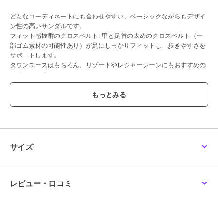
どんなコーディネートにも合わせやすい、ベーシックながらもデザイ
ン性の高いサンダルです。
フィット感抜群のクロスベルト: 甲と足首の太めのクロスベルト（一
部ゴム素材の可能性あり）が足にしっかりフィットし、歩きやすさを
サポートします。
タウンユースはもちろん、リゾートやレジャーシーンにもおすすめの
アイテムです。
・脱ぎ履き楽々: バックル（尾錠）付きのアンクルストラップで、着
脱もスムーズです。
・幅広いシーンで活躍: カジュアルながらも上品さを演出するデザイ
ンで、タウンユースからリゾートまで幅広く着用いただけます。
【サイズ感】
サイズ
普段23.5cmを履いているスタッフでMサイズでジャストでした。
サンダルなので足が華奢な方は普段のサイズより1サイズダウンでも
良いかもしれません。
レビュー・口コミ
※サイズ感には個人差がある為、ご参考程度にお考え下さい。
期間限定セール開催中