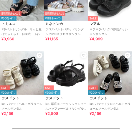
期間限定SALE
期間限定SALE
¥500ｸｰﾎﾟﾝ
¥1888ｸｰﾎﾟﾝ
SALE
トミエコ
ミネトンカ
マアル
2本ベルトサンダル サッと履
クロスベルトパデッドサンダ
キラキラベルクロ厚底クッシ
けてらくらく 軽量底 ふわ
ル 23M03 クロスサンダル パ
ョンサンダル
¥3,960
¥11,165
¥4,999
ふわもちもちクッション
フィーサンダル 厚底
SALE
SALE
SALE
¥200ｸｰﾎﾟﾝ
¥200ｸｰﾎﾟﾝ
¥200ｸｰﾎﾟﾝ
ラスドット
ラスドット
ラスドット
lus. パデッドベルトボリューム
lus. 厚底エアークッションソー
lus. パデッドクロスベルトボリ
ソールサンダル
ルパッファーベルトサンダル
ュームソールサンダル
¥2,156
¥2,508
¥2,156
レディース ふわふわ中敷