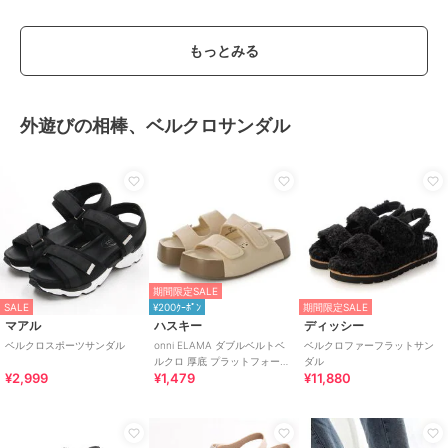
もっとみる
外遊びの相棒、ベルクロサンダル
期間限定SALE
SALE
¥200ｸｰﾎﾟﾝ
期間限定SALE
マアル
ハスキー
ディッシー
ベルクロスポーツサンダル
onni ELAMA ダブルベルトベ
ベルクロファーフラットサン
ルクロ 厚底 プラットフォーム
ダル
¥2,999
¥1,479
¥11,880
サンダル