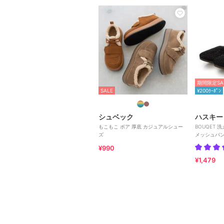
期間限定SA
SALE
¥200ｸｰﾎﾟﾝ
シュベック
ハスキー
もこもこ ボア 厚底 カジュアルシュー
BOUQET 
ズ
メッシュパ
¥990
¥1,479