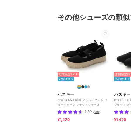
その他シューズの類似
期間限定SALE
期間限定SA
¥200ｸｰﾎﾟﾝ
¥200ｸｰﾎﾟﾝ
ハスキー
ハスキー
onni ELAMA 軽量 メッシュ ニット メ
BOUQET 
リージェーン フラットシューズ
フラット メ
ポン
4.50
（
2件
）
¥1,479
¥1,479