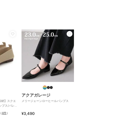
アクアガレージ
ト素材】スクエ
メリージェーンローヒールパンプス
ンプス/バレ
（
4件
）
¥3,490