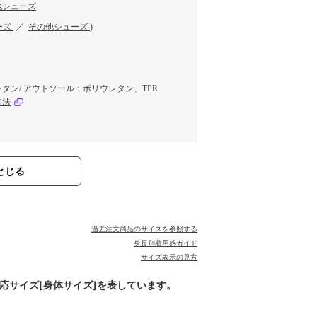
他シューズ
ーズ
／
その他シューズ
)
タン/ アウトソール：ポリウレタン、TPR
方法
とじる
過去注文商品のサイズを参照する
身長別着用感ガイド
サイズ表示の見方
対応サイズ[身体サイズ]を表しています。