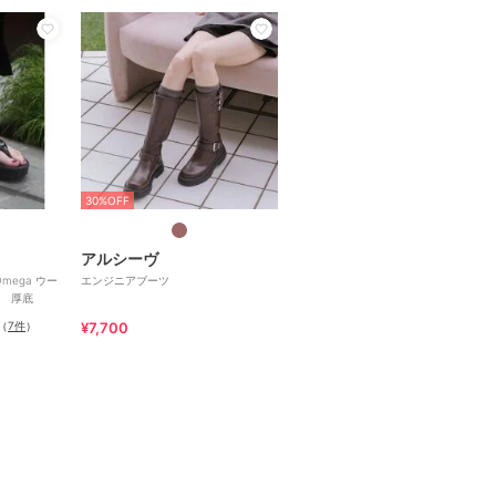
30%OFF
アルシーヴ
mega ウー
エンジニアブーツ
 厚底
（
7件
）
¥7,700