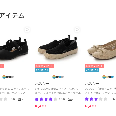
アイテム
LE
期間限定SALE
期間限定SALE
¥200ｸｰﾎﾟﾝ
¥200ｸｰﾎﾟﾝ
ハスキー
ハスキー
軽量 洗える ニットシューズ
onni ELAMA 軽量ニットスリッポンシ
BOUQET 【軽量・ニッ
リージェンパンプス スリッ
ューズ ジュート巻き風 エスパドリーユ
アトゥ リボン フラットパ
エシューズ
3.00
4.00
3.25
（
1件
）
（
3件
）
¥1,479
¥1,479