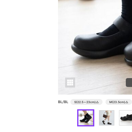
BL/BL
S(22.5～23cm)
△
M(23.5cm)
△