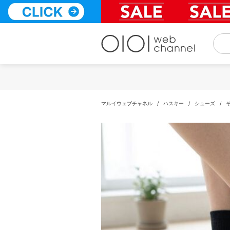
コ
ン
テ
ン
ツ
へ
ス
キ
ッ
プ
マルイウェブチャネル
/
ハスキー
/
シューズ
/