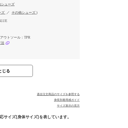
他シューズ
ーズ
／
その他シューズ
)
LUE
 アウトソール：TPR
方法
とじる
過去注文商品のサイズを参照する
身長別着用感ガイド
サイズ表示の見方
対応サイズ[身体サイズ]を表しています。