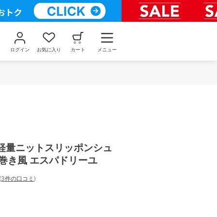
ログイン
お気に入り
カート
メニュー
MA 軽量ニットスリッポンシュ
巻き風 エスパドリーユ
(
3件の口コミ
)