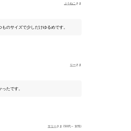
ぷうねこ
さま
つものサイズで少しだけゆるめです。
りー
さま
かったです。
サリー
さま (50代～ 女性)