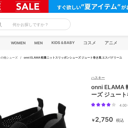
何かお探しですか？
コスメ
アニメ
KIDS＆BABY
WOMEN
MEN
その他シューズ
/
onni ELAMA 軽量ニットスリッポンシューズ ジュート巻き風 エスパドリーユ
ハスキー
onni ELA
ーズ ジュート
4.00 
2,750
￥
税込