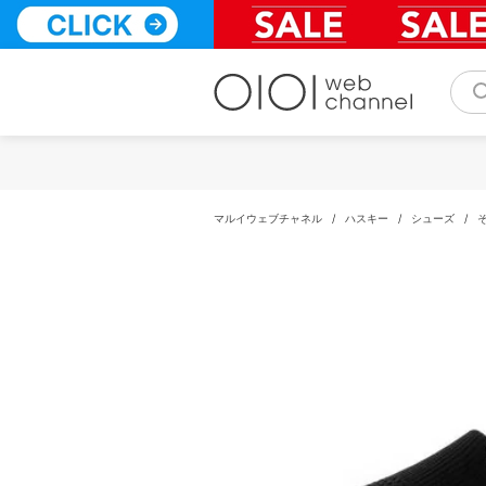
コ
ン
テ
ン
ツ
へ
ス
キ
ッ
プ
マルイウェブチャネル
/
ハスキー
/
シューズ
/