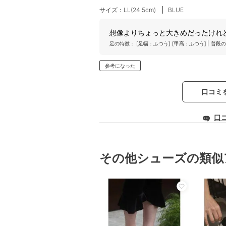
サイズ：LL(24.5cm)
BLUE
想像よりちょっと大きめだったけれ
足の特徴：
[足幅：ふつう]
[甲高：ふつう]
普段の
参考になった
口コミ
口
その他シューズの類似