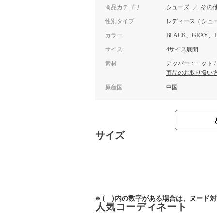
商品カテゴリ
シューズ
／
その
性別タイプ
レディース
(
シュ
カラー
BLACK、GRAY、B
サイズ
4サイズ展開
素材
アッパー：ニット /
商品のお取り扱い
原産国
中国
サイズ
※ ( )内の数字がある場合は、ヌード
人気コーディネート