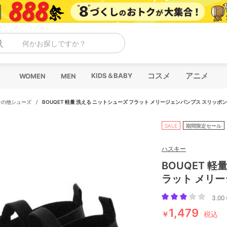
何かお探しですか？
コスメ
アニメ
KIDS＆BABY
WOMEN
MEN
その他シューズ
/
BOUQET 軽量 洗える ニットシューズ フラット メリージェンパンプス スリッポン
SALE
期間限定セール
ハスキー
BOUQET 軽
ラット メリ
3.00 
1,479
￥
税込