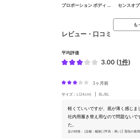
プロポーション ボディ …
センスオブ
も
レビュー・口コミ
平均評価
3.00 (
1件
)
3ヶ月前
サイズ：L(24cm)
BL/BL
軽くていいですが、底が薄く感じま
社内用履き替え用なので問題ないで
た。
足の特徴：
[足幅：幅狭]
[甲高：薄い]
普段の着用