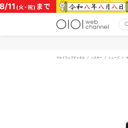
コ
ン
テ
ン
ツ
へ
ス
キ
ッ
プ
マルイウェブチャネル
/
ハスキー
/
シューズ
/