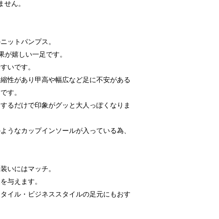
ません。
のニットパンプス。
果が嬉しい一足です。
やすいです。
伸縮性があり甲高や幅広など足に不安がある
ムです。
ジするだけで印象がグッと大人っぽくなりま
のようなカップインソールが入っている為、
な装いにはマッチ。
象を与えます。
スタイル・ビジネススタイルの足元にもおす