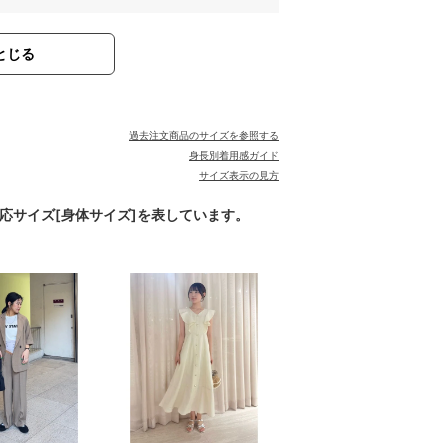
とじる
過去注文商品のサイズを参照する
身長別着用感ガイド
サイズ表示の見方
対応サイズ[身体サイズ]を表しています。