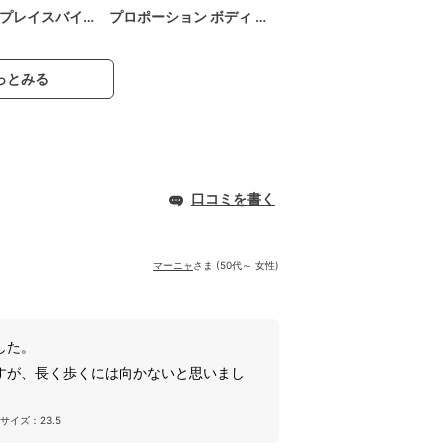
プレイスバイ…
プロポーション ボディ …
っとみる
口コミを書く
マーニャ
さま (50代～ 女性)
した。
すが、長く歩くには向かないと思いまし
サイズ：23.5