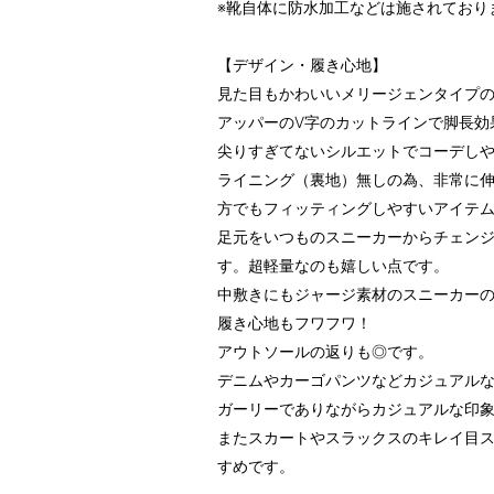
※靴自体に防水加工などは施されており
【デザイン・履き心地】
見た目もかわいいメリージェンタイプ
アッパーのV字のカットラインで脚長効
尖りすぎてないシルエットでコーデし
ライニング（裏地）無しの為、非常に
方でもフィッティングしやすいアイテ
足元をいつものスニーカーからチェン
す。超軽量なのも嬉しい点です。
中敷きにもジャージ素材のスニーカー
履き心地もフワフワ！
アウトソールの返りも◎です。
デニムやカーゴパンツなどカジュアル
ガーリーでありながらカジュアルな印
またスカートやスラックスのキレイ目
すめです。