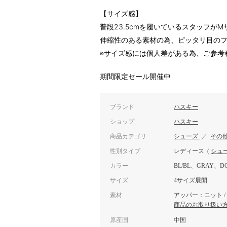
【サイズ感】
普段23.5cmを履いているスタッフが
伸縮性のある素材の為、ピッタリ目の
※サイズ感には個人差がある為、ご参考
期間限定セール開催中
ブランド
ハスキー
ショップ
ハスキー
商品カテゴリ
シューズ
／
その
性別タイプ
レディース
(
シュ
カラー
BL/BL、GRAY、D
サイズ
4サイズ展開
素材
アッパー：ニット /
商品のお取り扱い
原産国
中国