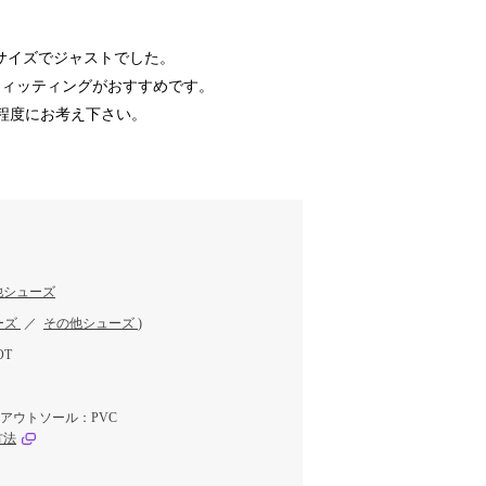
Mサイズでジャストでした。
フィッティングがおすすめです。
程度にお考え下さい。
他シューズ
ーズ
／
その他シューズ
)
OT
 アウトソール：PVC
方法