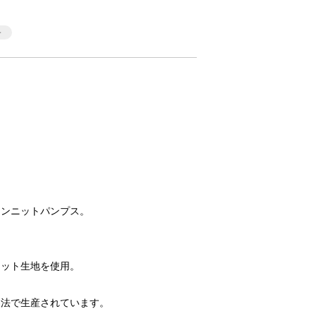
ェンニットパンプス。
ニット生地を使用。
製法で生産されています。