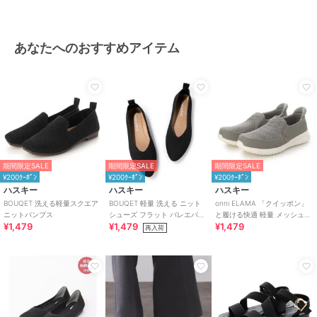
あなたへのおすすめアイテム
期間限定SALE
期間限定SALE
期間限定SALE
¥200ｸｰﾎﾟﾝ
¥200ｸｰﾎﾟﾝ
¥200ｸｰﾎﾟﾝ
ハスキー
ハスキー
ハスキー
BOUQET 洗える軽量スクエア
BOUQET 軽量 洗える ニット
onni ELAMA 「クイッポン」
ニットパンプス
シューズ フラット バレエパン
と履ける快適 軽量 メッシュカ
¥1,479
¥1,479
¥1,479
プス スリッポン
ジュアルスリッポン
再入荷