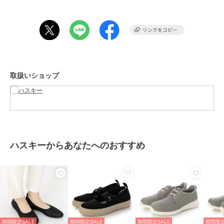
期間限定セール開催中
ブランド
ハスキー
ショップ
ハスキー
取扱いショップ
商品カテゴリ
シューズ
／
その他シューズ
性別タイプ
レディース
シューズ
／
その他シューズ
カラー
BLACK、GRAY、BLUE
サイズ
4サイズ展開
ハスキーからあなたへのおすすめ
素材
アッパー：ニット / アウトソー
ル：PVC
商品のお取り扱い方法
原産国
中国
期間限定SALE
期間限定SALE
期間限定SALE
期間限定