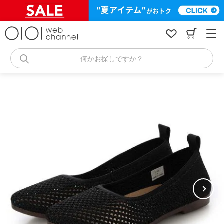
コ
ン
テ
ン
ツ
へ
何かお探しですか？
ス
キ
ッ
プ