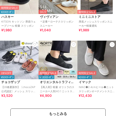
期間限定SALE
¥200ｸｰﾎﾟﾝ
SALE
期間限定SALE
ハスキー
ヴィヴィアン
ミニミニストア
KITSON キットソン 厚底ウェ
＊定番＊ローテクスリッポン
厚底メッシュスリッポンスニ
ーブソール 軽量 スリッポン
スニーカー
ーカー軽量通気
¥1,980
¥1,040
¥1,989
28%OFF
期間限定SALE
期間限定SALE
¥500ｸｰﾎﾟﾝ
¥1000ｸｰﾎﾟﾝ
¥200ｸｰﾎﾟﾝ
チョコザップ
オリエンタルトラフィック
イマック
【26春夏新作】〔chocoZAP
【再入荷】軽量 オリトラのス
IMAC◆2.4cmヒール◆ニット
公式認定〕メッシュ スリッポ
ニーカー人気NO.1 ニットスニ
スリッポンオーナメントスニ
¥3,520
¥4,900
¥12,430
ン スニーカーサンダル
ーカー スリッポン /3709
ーカー
もっとみる