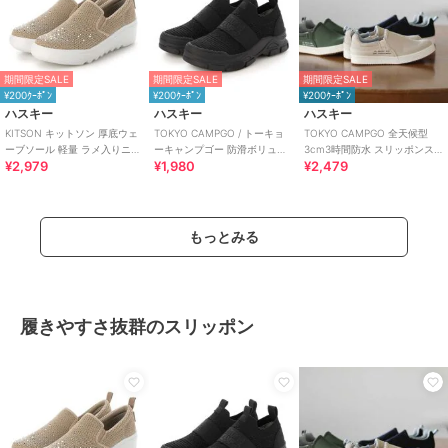
期間限定SALE
期間限定SALE
期間限定SALE
¥200ｸｰﾎﾟﾝ
¥200ｸｰﾎﾟﾝ
¥200ｸｰﾎﾟﾝ
ハスキー
ハスキー
ハスキー
KITSON キットソン 厚底ウェ
TOKYO CAMPGO / トーキョ
TOKYO CAMPGO 全天候型
ーブソール 軽量 ラメ入りニッ
ーキャンプゴー 防滑ボリュー
3cm3時間防水 スリッポンス
¥2,979
¥1,980
¥2,479
ト スリッポン
ムソール 防水スリッポンスニ
ニーカー
ーカー
もっとみる
履きやすさ抜群のスリッポン