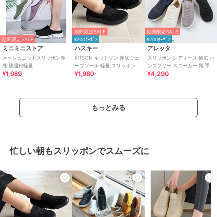
期間限定SALE
期間限定SALE
期間限定SALE
¥200ｸｰﾎﾟﾝ
¥200ｸｰﾎﾟﾝ
ミニミニストア
ハスキー
アレッタ
メッシュニットスリッポン厚
KITSON キットソン 厚底ウェ
スリッポン レディース 幅広 ハ
底 快適靴軽量
ーブソール 軽量 スリッポン
ンズフリー スニーカー 靴 手を
¥1,989
¥1,980
¥4,290
使わず履ける ゴム紐 きれいめ
もっとみる
忙しい朝もスリッポンでスムーズに