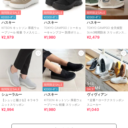
期間限定SALE
期間限定SALE
期間限定SALE
¥200ｸｰﾎﾟﾝ
¥200ｸｰﾎﾟﾝ
¥200ｸｰﾎﾟﾝ
ハスキー
ハスキー
ハスキー
KITSON キットソン 厚底ウェ
TOKYO CAMPGO / トーキョ
TOKYO CAMPGO 全天候型
ーブソール 軽量 ラメ入りニッ
ーキャンプゴー 防滑ボリュー
3cm3時間防水 スリッポンス
¥2,979
¥1,980
¥2,479
ト スリッポン
ムソール 防水スリッポンスニ
ニーカー
ーカー
期間限定SALE
期間限定SALE
¥200ｸｰﾎﾟﾝ
SALE
シューラルー
ハスキー
ヴィヴィアン
【シュッと履ける】キラキラ
KITSON キットソン 厚底ウェ
＊定番＊ローテクスリッポン
ニットスリッポン
ーブソール 軽量 スリッポン
スニーカー
¥2,994
¥1,980
¥1,040