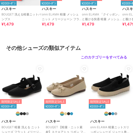
¥200ｸｰﾎﾟﾝ
¥200ｸｰﾎﾟﾝ
¥200ｸｰﾎﾟﾝ
¥200ｸｰ
ハスキー
ハスキー
ハスキー
ハス
BOUQET 洗える軽量ニットパ
onni ELAMA 軽量 メッシュ
onni ELAMA 「クイッポン」
onni
ンプス
ニット メリージェーン フラ
と履ける快適 軽量 メッシュ
と履け
¥1,479
¥1,479
¥1,479
¥1,47
ットシューズ
レースアップカジュアルスニ
カジュ
ーカー
その他シューズの類似アイテム
このカテゴリーをすべてみる
期間限定SALE
期間限定SALE
期間限定SALE
¥200ｸｰﾎﾟﾝ
¥200ｸｰﾎﾟﾝ
¥200ｸｰﾎﾟﾝ
ハスキー
ハスキー
ハスキー
BOUQET 軽量 洗える ニット
BOUQET 【軽量・ニット素
onni ELAMA 軽量ニットスリ
シューズ フラット メリージェ
材】スクエアトゥ リボン フラ
ッポンシューズ ジュート巻き