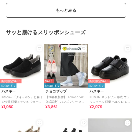
もっとみる
サッと履けるスリッポンシューズ
期間限定SALE
SALE
期間限定SALE
¥200ｸｰﾎﾟﾝ
¥500ｸｰﾎﾟﾝ
¥200ｸｰﾎﾟﾝ
ハスキー
チョコザップ
ハスキー
Kitson+ 「クイッポン」と履け
【26春夏新作】〔chocoZAP
KITSON キットソン 厚底 ウェ
る快適 軽量メッシュ ウェーブ
公式認定〕ハンズフリー メッ
ッジソール 軽量 ベルクロ ロー
¥1,980
¥3,861
¥2,979
ソール スリッポン スニーカー
シュニット スリッポン
カットスリッポン スニーカー