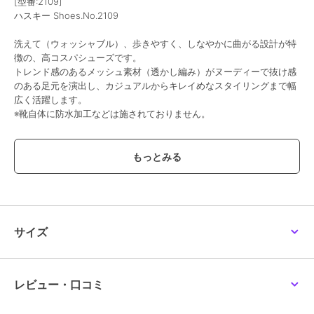
[型番:2109]
ハスキー Shoes.No.2109
洗えて（ウォッシャブル）、歩きやすく、しなやかに曲がる設計が特
徴の、高コスパシューズです。
トレンド感のあるメッシュ素材（透かし編み）がヌーディーで抜け感
のある足元を演出し、カジュアルからキレイめなスタイリングまで幅
広く活躍します。
※靴自体に防水加工などは施されておりません。
・抜群の通気性：メッシュ素材が足を快適に保ち、蒸れにくい。
・軽量＆柔らかな履き心地：長時間の着用でも疲れにくい軽量設計
と、足にフィットする伸縮性のあるニット素材。
・快適なインソール：クッション性のある中敷きが足裏の負担を軽減
します。
・デイリーユース：公園やショッピング、通勤などの様々なお出かけ
にぴったりです
サイズ
【サイズに関して】
普段23.5cmを履いているスタッフがMサイズでジャストでした。
伸縮性のある素材の為、ピッタリ目のフィッティングがおすすめで
レビュー・口コミ
す。
※サイズ感には個人差がある為、ご参考程度にお考え下さい。