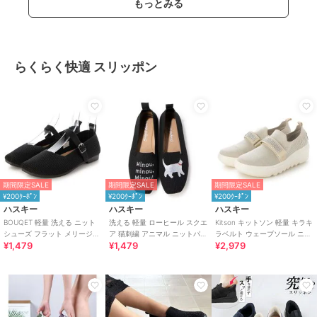
もっとみる
らくらく快適 スリッポン
期間限定SALE
期間限定SALE
期間限定SALE
¥200ｸｰﾎﾟﾝ
¥200ｸｰﾎﾟﾝ
¥200ｸｰﾎﾟﾝ
ハスキー
ハスキー
ハスキー
BOUQET 軽量 洗える ニット
洗える 軽量 ローヒール スクエ
Kitson キットソン 軽量 キラキ
シューズ フラット メリージェ
ア 猫刺繍 アニマル ニットパン
ラベルト ウェーブソール ニッ
¥1,479
¥1,479
¥2,979
ンパンプス スリッポン
プス スリッポン オペラシュー
トスリッポン
ズ