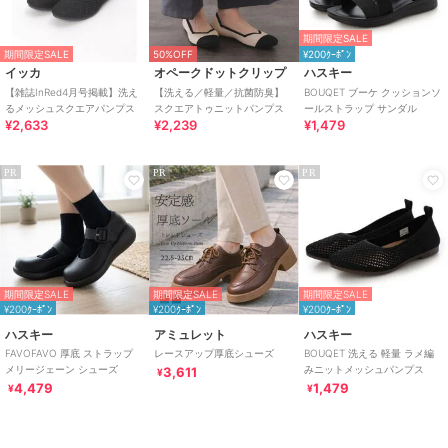
期間限定SALE
期間限定SALE
50%OFF
¥200ｸｰﾎﾟﾝ
イッカ
オペークドットクリップ
ハスキー
【雑誌InRed4月号掲載】洗え
【洗える／軽量／抗菌防臭】
BOUQET ブーケ クッションソ
るメッシュスクエアパンプス
スクエアトゥニットパンプス
ールストラップ サンダル
¥2,633
¥2,239
¥1,479
PR
PR
PR
期間限定SALE
期間限定SALE
期間限定SALE
¥200ｸｰﾎﾟﾝ
¥200ｸｰﾎﾟﾝ
¥200ｸｰﾎﾟﾝ
ハスキー
アミュレット
ハスキー
FAVOFAVO 厚底 ストラップ
レースアップ厚底シューズ
BOUQET 洗える 軽量 ラメ編
メリージェーン シューズ
みニットメッシュパンプス
3,611
¥
4,479
1,479
¥
¥