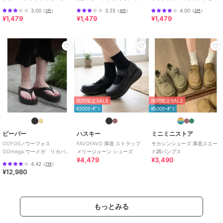
ンパンプス スリッポン
ットパンプス/バレエシューズ
風 エスパドリーユ
3.00
3.25
4.00
（
1件
）
（
4件
）
（
3件
）
¥1,479
¥1,479
¥1,479
期間限定SALE
期間限定SALE
¥200ｸｰﾎﾟﾝ
¥500ｸｰﾎﾟﾝ
ビーバー
ハスキー
ミニミニストア
OOFOS／ウーフォス
FAVOFAVO 厚底 ストラップ
モカシンシューズ 厚底スエー
OOmega ウーメガ リカバリ
メリージェーン シューズ
ド調パンプス
¥4,479
¥3,490
ーサンダル 厚底
4.42
（
7件
）
¥12,980
もっとみる