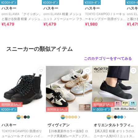
¥200ｸｰﾎﾟﾝ
¥200ｸｰﾎﾟﾝ
¥200ｸｰﾎﾟﾝ
¥200ｸｰ
ハスキー
ハスキー
ハスキー
ハス
onni ELAMA 「クイッポン」
onni ELAMA 軽量 メッシュ
TOKYO CAMPGO / トーキョ
onni
と履ける快適 軽量 メッシュ
ニット メリージェーン フラ
ーキャンプゴー 防滑ボリュー
と履け
¥1,479
¥1,479
¥1,980
¥1,47
レースアップカジュアルスニ
ットシューズ
ムソール ナイロン 防水スニ
カジュ
ーカー
ーカー
スニーカーの類似アイテム
このカテゴリーをすべてみる
期間限定SALE
期間限定SALE
¥200ｸｰﾎﾟﾝ
期間限定SALE
¥1000ｸｰﾎﾟﾝ
ハスキー
ヴィヴィアン
オリエンタルトラフィック
TOKYO☆CAMPGO 防滑ボリ
【26春夏新作カラー追加】ロ
【再入荷】軽量 オリトラのス
ュームソール ナイロン ハイカ
ーテク異素材レースアップス
ニーカー人気NO.1 ニットスニ