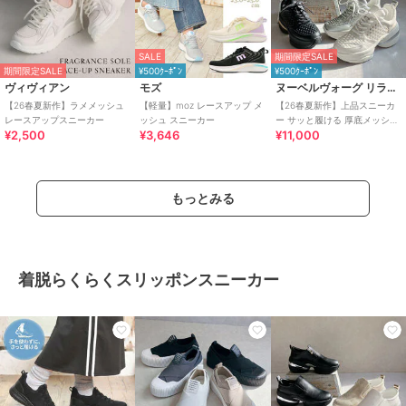
SALE
期間限定SALE
期間限定SALE
¥500ｸｰﾎﾟﾝ
¥500ｸｰﾎﾟﾝ
ヴィヴィアン
モズ
ヌーベルヴォーグ リラックス
【26春夏新作】ラメメッシュ
【軽量】moz レースアップ メ
【26春夏新作】上品スニーカ
レースアップスニーカー
ッシュ スニーカー
ー サッと履ける 厚底メッシュ
¥2,500
¥3,646
¥11,000
大人スニーカー
もっとみる
着脱らくらくスリッポンスニーカー