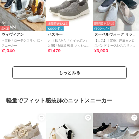
期間限定SALE
期間限定SALE
SALE
¥200ｸｰﾎﾟﾝ
¥500ｸｰﾎﾟﾝ
ヴィヴィアン
ハスキー
ヌーベルヴォーグ リラックス
＊定番＊ローテクスリッポン
onni ELAMA 「クイッポン」
【人気】【定番】厚底☆クロ
スニーカー
と履ける快適 軽量 メッシュカ
スバンド レースレススリッポ
¥1,040
¥1,479
¥3,900
ジュアルスリッポン
ン
もっとみる
軽量でフィット感抜群のニットスニーカー