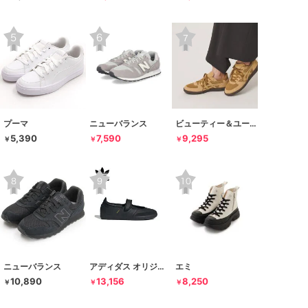
プーマ
ニューバランス
ビューティー＆ユース ユナイテッドアローズ
5,390
7,590
9,295
￥
￥
￥
ニューバランス
アディダス オリジナルス
エミ
10,890
13,156
8,250
￥
￥
￥