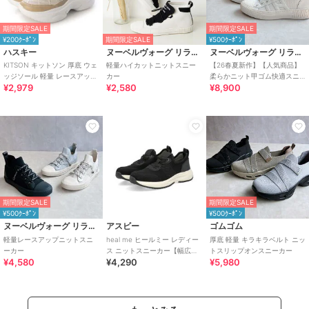
期間限定SALE
期間限定SALE
¥200ｸｰﾎﾟﾝ
期間限定SALE
¥500ｸｰﾎﾟﾝ
ハスキー
ヌーベルヴォーグ リラックス
ヌーベルヴォーグ リラックス
KITSON キットソン 厚底 ウェ
軽量ハイカットニットスニー
【26春夏新作】【人気商品】
ッジソール 軽量 レースアップ
カー
柔らかニット甲ゴム快適スニ
¥2,979
¥2,580
¥8,900
ニットスニーカー
ーカー
期間限定SALE
期間限定SALE
¥500ｸｰﾎﾟﾝ
¥500ｸｰﾎﾟﾝ
ヌーベルヴォーグ リラックス
アスビー
ゴムゴム
軽量レースアップニットスニ
heal me ヒールミー レディー
厚底 軽量 キラキラベルト ニッ
ーカー
ス ニットスニーカー【幅広
トスリップオンスニーカー
¥4,580
¥4,290
¥5,980
3E】 126205