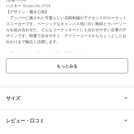
ハスキー Shoes.No.3104
【デザイン・履き心地】
・アッパーに施された可愛らしい花柄刺繍がアクセントのローカット
スニーカーです。ベーシックなキャンバス地に白い靴紐とラバーソー
ルを組み合わせた、どんなコーディネートにも合わせやすい定番のデ
ザインです。軽量で歩きやすく、デイリーユースからちょっとしたお
出かけまで幅広く活躍します。
・履き口にゴムが入っている為、着脱もラクチン。
紐を外してスリッポンとして使用できるなど汎用性の高い商品です。
「デザイン」「ディティール」「履き心地」「機能性」とすべての面
において従来の定番品よりほんの少しづつアップデートされたローテ
クスニーカーです。
【サイズに関して】
普段23.5を着用しているスタッフがMサイズを着用でジャストサイズ
サイズ
でした。
普段24センチのスタッフでLサイズがジャストでした、紐を外してス
リッポン仕様にするとMサイズでも履けそうです。
サイズには、個人差があり必ずしもこの限りでは、ございませんがス
レビュー・口コミ
リッポンメインでお考えの際は、ワンサイズダウンがおすすめです。