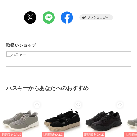
期間限定セール開催中
ブランド
ハスキー
ショップ
ハスキー
商品カテゴリ
シューズ
／
スニーカー
取扱いショップ
性別タイプ
レディース
シューズ
／
スニーカー
カラー
WHITE、NAVY、MINT
サイズ
4サイズ展開
素材
アッパー：帆布、アウトソール：
ハスキーからあなたへのおすすめ
EVA
商品のお取り扱い方法
原産国
中国
期間限定SALE
期間限定SALE
期間限定SALE
期間限定