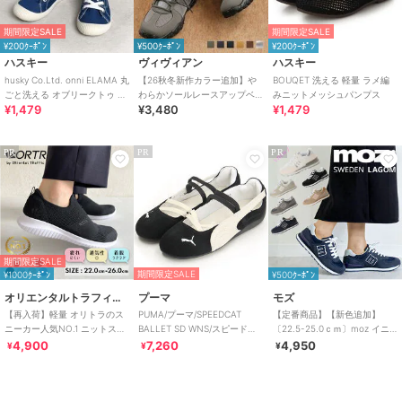
期間限定SALE
期間限定SALE
¥200ｸｰﾎﾟﾝ
¥500ｸｰﾎﾟﾝ
¥200ｸｰﾎﾟﾝ
ハスキー
ヴィヴィアン
ハスキー
husky Co.Ltd. onni ELAMA 丸
【26秋冬新作カラー追加】や
BOUQET 洗える 軽量 ラメ編
ごと洗える オブリークトゥ ス
わらかソールレースアップベ
みニットメッシュパンプス
¥1,479
¥3,480
¥1,479
ニーカー
ルトスニーカー
PR
PR
PR
期間限定SALE
期間限定SALE
¥1000ｸｰﾎﾟﾝ
¥500ｸｰﾎﾟﾝ
オリエンタルトラフィック
プーマ
モズ
【再入荷】軽量 オリトラのス
PUMA/プーマ/SPEEDCAT
【定番商品】【新色追加】
ニーカー人気NO.1 ニットスニ
BALLET SD WNS/スピードキ
〔22.5-25.0ｃｍ〕moz イニ
ーカー スリッポン /3709
ャット バレエ
シャルマークスニーカー
4,900
7,260
4,950
¥
¥
¥