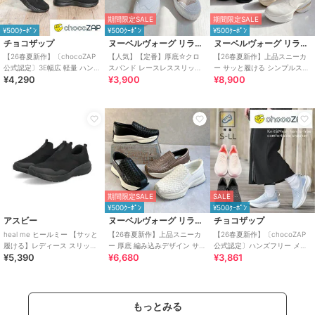
期間限定SALE
期間限定SALE
¥500ｸｰﾎﾟﾝ
¥500ｸｰﾎﾟﾝ
¥500ｸｰﾎﾟﾝ
チョコザップ
ヌーベルヴォーグ リラックス
ヌーベルヴォーグ リラックス
【26春夏新作】〔chocoZAP
【人気】【定番】厚底☆クロ
【26春夏新作】上品スニーカ
公式認定〕3E幅広 軽量 ハンズ
スバンド レースレススリッポ
ー サッと履ける シンプルスリ
¥4,290
¥3,900
¥8,900
フリー スリッポン スニーカー
ン
ッポンスニーカー
期間限定SALE
SALE
¥500ｸｰﾎﾟﾝ
¥500ｸｰﾎﾟﾝ
アスビー
ヌーベルヴォーグ リラックス
チョコザップ
heal me ヒールミー 【サッと
【26春夏新作】上品スニーカ
【26春夏新作】〔chocoZAP
履ける】レディース スリッポ
ー 厚底 編み込みデザイン サイ
公式認定〕ハンズフリー メッ
¥5,390
¥6,680
¥3,861
ンスニーカー 幅広3E 軽量
ドゴア スリッポンスニーカー
シュニット スリッポン
もっとみる