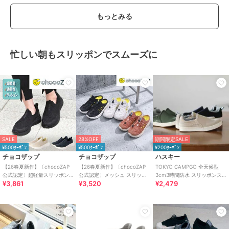
もっとみる
忙しい朝もスリッポンでスムーズに
SALE
28%OFF
期間限定SALE
¥500ｸｰﾎﾟﾝ
¥500ｸｰﾎﾟﾝ
¥200ｸｰﾎﾟﾝ
チョコザップ
チョコザップ
ハスキー
【26春夏新作】〔chocoZAP
【26春夏新作】〔chocoZAP
TOKYO CAMPGO 全天候型
公式認定〕超軽量スリッポン
公式認定〕メッシュ スリッポ
3cm3時間防水 スリッポンス
¥3,861
¥3,520
¥2,479
スニーカー
ン スニーカーサンダル
ニーカー