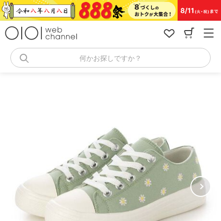
コ
ン
テ
ン
ツ
へ
何かお探しですか？
ス
キ
ッ
プ