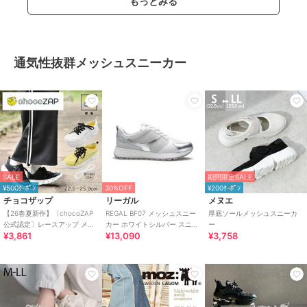
もっとみる
通気性抜群メッシュスニーカー
SALE
期間限定SALE
¥500ｸｰﾎﾟﾝ
30%OFF
¥200ｸｰﾎﾟﾝ
チョコザップ
リーガル
メヌエ
【26春夏新作】〔chocoZAP
REGAL BF07 メッシュスニー
厚底ソールメッシュスニーカ
公式認定〕レースアップ メッ
カー ホワイトシルバー スニー
ー
¥3,861
¥13,090
¥3,758
シュ スニーカー
カー