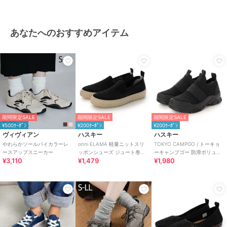
あなたへのおすすめアイテム
期間限定SALE
期間限定SALE
期間限定SALE
¥500ｸｰﾎﾟﾝ
¥200ｸｰﾎﾟﾝ
¥200ｸｰﾎﾟﾝ
ヴィヴィアン
ハスキー
ハスキー
やわらかソールバイカラーレ
onni ELAMA 軽量ニットスリ
TOKYO CAMPGO / トーキョ
ースアップスニーカー
ッポンシューズ ジュート巻き
ーキャンプゴー 防滑ボリュー
¥3,110
¥1,479
¥1,980
風 エスパドリーユ
ムソール 防水スリッポンスニ
ーカー