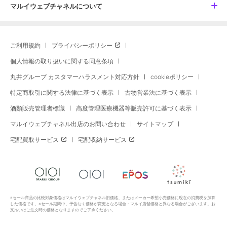
マルイウェブチャネルについて
ご利用規約
プライバシーポリシー
個人情報の取り扱いに関する同意条項
丸井グループ カスタマーハラスメント対応方針
cookieポリシー
特定商取引に関する法律に基づく表示
古物営業法に基づく表示
酒類販売管理者標識
高度管理医療機器等販売許可に基づく表示
マルイウェブチャネル出店のお問い合わせ
サイトマップ
宅配買取サービス
宅配収納サービス
※セール商品の比較対象価格はマルイウェブチャネル旧価格、またはメーカー希望小売価格に現在の消費税を加算
した価格です。※セール期間中、予告なく価格が変更となる場合・マルイ店舗価格と異なる場合がございます。お
支払いはご注文時の価格となりますのでご了承ください。