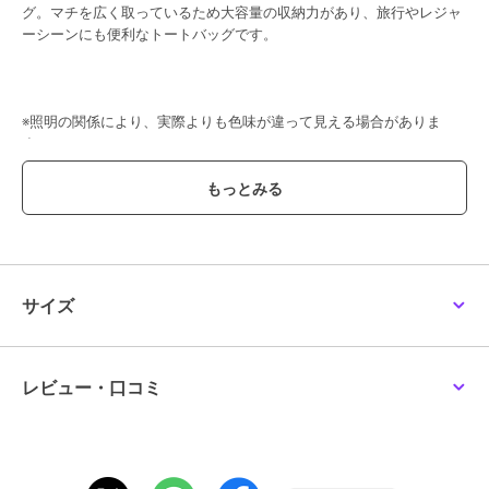
グ。マチを広く取っているため大容量の収納力があり、旅行やレジャ
ファーファー
ファーファー
ファーファー
ーシーンにも便利なトートバッグです。
【限定カラー】ロゴパデ
【WEB限定カラー】トー
【限定カラー】ツイード
ッドトートバッグ
トバッグ
ロゴトートバッグ
13,200
5,940
9,900
¥
¥
¥
※照明の関係により、実際よりも色味が違って見える場合がありま
す。
またパソコン・スマートフォンなどの環境により、若干製品と画像の
カラーが異なる場合もございます。予めご了承ください。
商品の色味は、商品単品画像をご参照下さい。
※商品画像はサンプルのため、色味やサイズ等の仕様に変更がある場
40%OFF
合がございますので、予めご了承ください。
ファーファー
ファーファー
ファーファー
HORROR ACADEMY刺
【WEB限定カラー】ワイ
【新色追加】エンボスロ
サイズ
繍トートバッグ
ドトートバッグ
ゴトートバッグL
ブランド
ファーファー
18,700
9,240
7,700
新着
¥
¥
¥
ショップ
ファーファー
レビュー・口コミ
商品カテゴリ
バッグ
／
トートバッグ
性別タイプ
レディース
バッグ
／
トートバッグ
カラー
ＢＬＫ、ＰＮＫ、ＢＬＵ