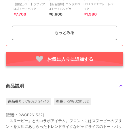
【限定カラー】ラフィア
【新色追加】エンボスロ
HELLO KITTYトートバ
ロゴトートバッグ
ゴトートバッグＭ
ッグ
7,700
6,600
1,980
¥
¥
¥
もっとみる
お気に入りに追加する
50%OFF
ファーファー
ファーファー
ファーファー
【限定カラー】ラフィア
【限定カラー】リボンカ
(Lsize) ツイードロゴト
ロゴトートバッグ
シメトートバッグ
ートバッグ【WEB・一部
店舗限定】
11,000
6,600
13,200
¥
¥
¥
商品説明
商品番号：CG023-24746
型番：RWGB261532
[型番：RWGB261532]
「スヌーピー」とのコラボアイテム。フロントにはスヌーピーのプリ
ントを大胆にあしらったトレンドライクなビッグサイズのトートバッ