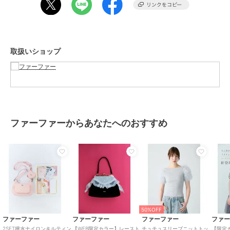
サイズ
Ｆ
ファーファー
ファーファー
ファーファー
素材
本体:ポリエステル100%
【WEB限定】クリスタル
ダブルフェイストートバ
ダブルフェイストートバ
ロゴベロアリボンバッグ
ッグL
ッグM
商品のお取り扱い方法
11,111
6,600
5,500
¥
¥
¥
取扱いショップ
原産国
中国
ファーファーからあなたへのおすすめ
50%OFF
ファーファー
ファーファー
ファーファー
チュチュトートバッグ
HELLO KITTYスクエア
【WEB・一部店舗限定カ
バッグ
ラー】ムートンロゴトー
14,300
¥
トバッグ
8,800
12,100
¥
¥
50%OFF
ファーファー
ファーファー
ファーファー
ファ
2SET撥水ナイロンキルティン
【WEB限定カラー】レースト
チュチュスリーブニットトッ
【限定