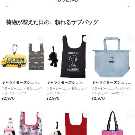
荷物が増えた日の、頼れるサブバッグ
キャラクターズショップ ラフラフ
キャラクターズショップ ラフラフ
キャラクターズショップ ラフラフ
スヌーピー ぬいぐるみエコバ
スヌーピー ぬいぐるみエコバ
スヌーピー エコバッグレイン
ッグ スクールバス
ッグ ノワール
バッグカバー FAMOUS
¥2,970
¥2,970
¥2,970
BEAGLE