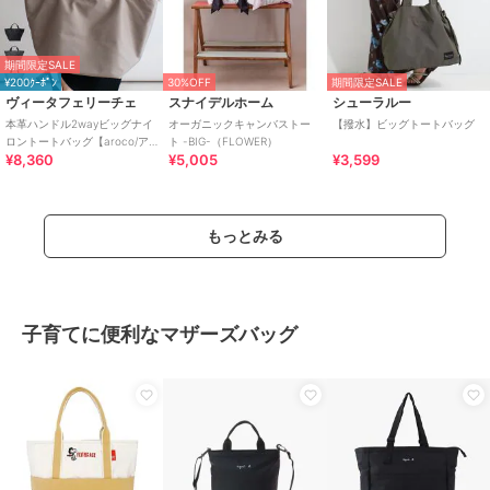
期間限定SALE
¥200ｸｰﾎﾟﾝ
30%OFF
期間限定SALE
ヴィータフェリーチェ
スナイデルホーム
シューラルー
本革ハンドル2wayビッグナイ
オーガニックキャンバストー
【撥水】ビッグトートバッグ
ロントートバッグ【aroco/ア
ト -BIG-（FLOWER）
¥8,360
¥5,005
¥3,599
ロコ】
もっとみる
子育てに便利なマザーズバッグ