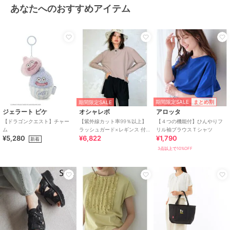
あなたへのおすすめアイテム
期間限定SALE
まとめ割
期間限定SALE
ジェラート ピケ
オシャレボ
アロッタ
【ドラゴンクエスト】チャー
【紫外線カット率99％以上】
【４つの機能付】ひんやりフ
ム
ラッシュガード×レギンス 付
リル袖ブラウスＴシャツ
¥5,280
¥6,822
¥1,790
き タンキニ
新着
3点以上で10%OFF