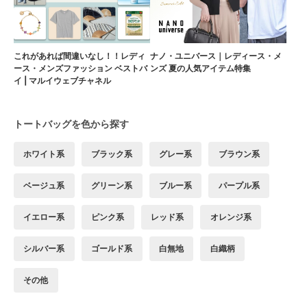
これがあれば間違いなし！！レディ
ナノ・ユニバース｜レディース・メ
ース・メンズファッション ベストバ
ンズ 夏の人気アイテム特集
イ | マルイウェブチャネル
トートバッグを色から探す
ホワイト系
ブラック系
グレー系
ブラウン系
ベージュ系
グリーン系
ブルー系
パープル系
イエロー系
ピンク系
レッド系
オレンジ系
シルバー系
ゴールド系
白無地
白織柄
その他