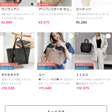
期間限定SALE
35%OFF
ヴィヴィアン
アーバンリサーチ サニーレーベル
ピーナッツ
やわらかソールレースアップ
フロントフリルプルオーバー
【PEANUTS/ピーナッツ】 ス
スニーカーサンダル
ヌーピー トートバッグ
¥2,690
¥3,575
¥5,280
PR
PR
PR
期間限定SALE
期間限定SALE
期間限定SALE
¥888ｸｰﾎﾟﾝ
¥1888ｸｰﾎﾟﾝ
¥500ｸｰﾎﾟﾝ
タケオキクチ
ユー
トミエコ
【キーリング付】メランジ
■TVドラマ着用■Lier【リエー
トート 2wayショルダーバッグ
大人トートバッグ
ル】ジッパートートバッグ/シ
編み込みスクエアバッグ
ョルダー付き
12,320
11,440
12,375
¥
¥
¥
もっとみる