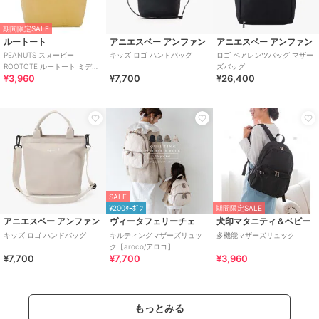
期間限定SALE
ルートート
アニエスベー アンファン
アニエスベー アンファン
PEANUTS スヌーピー
キッズ ロゴ ハンドバッグ
ロゴ ペアレンツバッグ マザー
ROOTOTE ルートート ミディ
ズバッグ
¥3,960
¥7,700
¥26,400
アムトート
SALE
¥200ｸｰﾎﾟﾝ
期間限定SALE
アニエスベー アンファン
ヴィータフェリーチェ
犬印マタニティ＆ベビー
キッズ ロゴ ハンドバッグ
キルティングマザーズリュッ
多機能マザーズリュック
ク【aroco/アロコ】
¥7,700
¥7,700
¥3,960
もっとみる