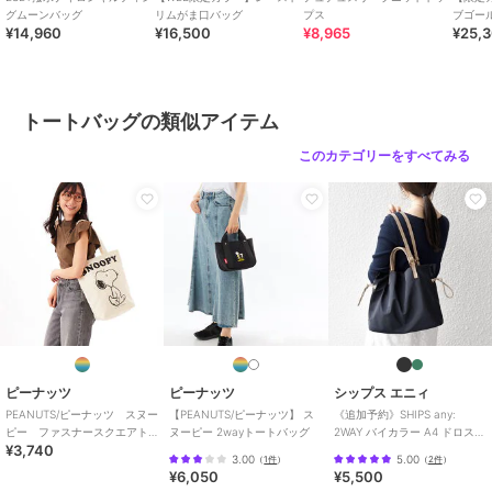
グムーンバッグ
リムがま口バッグ
プス
ブゴー
¥14,960
¥16,500
¥8,965
¥25,
ス【限
ファーファー
【WEB限定カラー】マテ
リアル巾着バッグ
トートバッグの類似アイテム
14,300
¥
このカテゴリーをすべてみる
ピーナッツ
ピーナッツ
シップス エニィ
PEANUTS/ピーナッツ スヌー
【PEANUTS/ピーナッツ】 ス
《追加予約》SHIPS any:
ピー ファスナースクエアト
ヌーピー 2wayトートバッグ
2WAY バイカラー A4 ドロスト
¥3,740
ート
トート バッグ
3.00
5.00
（
1件
）
（
2件
）
¥6,050
¥5,500