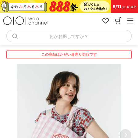
コ
ン
テ
ン
ツ
へ
何かお探しですか？
ス
キ
ッ
この商品はただいま売り切れです
プ