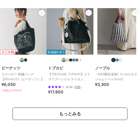
まとめ割
¥1888ｸｰﾎﾟﾝ
ピーナッツ
トプカピ
ノーブル
スヌーピー 刺繍バッグ
【TREASURE TOPKAPI】スト
《WEB限定追加》N.Jam/エヌ
【PEANUTS（ピーナッツ）】
ライプハンドル ナイロン
ジャムトートSmall2
¥6,050
¥3,300
2way トートバッグ A4対応
4.04
（
21件
）
3点以上で8%OFF
¥17,600
もっとみる