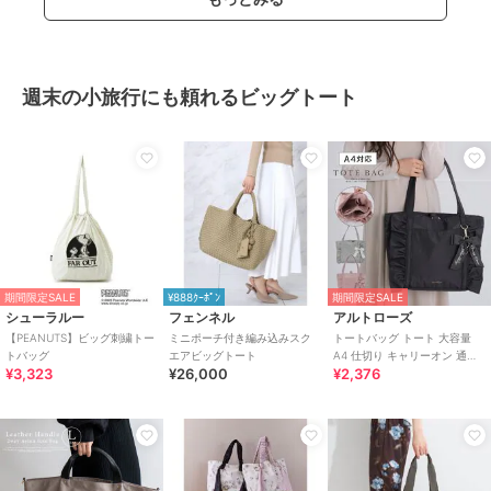
週末の小旅行にも頼れるビッグトート
期間限定SALE
¥888ｸｰﾎﾟﾝ
期間限定SALE
シューラルー
フェンネル
アルトローズ
【PEANUTS】ビッグ刺繍トー
ミニポーチ付き編み込みスク
トートバッグ トート 大容量
トバッグ
エアビッグトート
A4 仕切り キャリーオン 通学
¥3,323
¥26,000
¥2,376
フリル リボン ローズヒップ