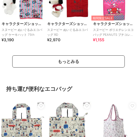
期間限定SALE
キャラクターズショップ ラフラフ
キャラクターズショップ ラフラフ
キャラクターズショップ ラフラフ
スヌーピー ぬいぐるみエコバ
スヌーピー ぬいぐるみエコバ
スヌーピー ポリエチレンエコ
ッグ ケーキハット 75th
ッグ RD
バッグ PEANUTS プチコレク
¥3,190
¥2,970
¥1,155
ション 75周年
もっとみる
持ち運び便利なエコバッグ