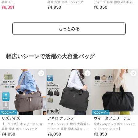
容量 43L
容量 撥水 ボストンバッグ
ディース 軽量 撥水 A3 キャリ
¥6,391
¥4,950
¥6,050
ーオン 多収納 おしゃれ シンプ
ル
もっとみる
幅広いシーンで活躍の大容量バッグ
¥200ｸｰﾎﾟﾝ
¥200ｸｰﾎﾟﾝ
リズデイズ
アネロ グランデ
ヴィータフェリーチェ
【LIZDAYS】キャリーオン 大
ボストンバッグ 旅行 大容量 レ
撥水2wayビッグボストンバッ
容量 撥水 ボストンバッグ
ディース 軽量 撥水 A3 キャリ
グ【aroco/アロコ】
¥4,950
¥6,050
¥3,850
ーオン 多収納 おしゃれ シンプ