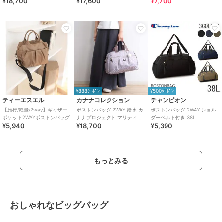
¥18,700
¥17,600
¥7,700
アベス 30L 20186
アベス 23L 20185
ッグ 大容量
¥888ｸｰﾎﾟﾝ
¥500ｸｰﾎﾟﾝ
ティーエスエル
カナナコレクション
チャンピオン
【旅行/軽量/2way】ギャザー
ボストンバッグ 2WAY 撥水 カ
ボストンバッグ 2WAY ショル
ポケット2WAYボストンバッグ
ナナプロジェクト マリティマ
ダーベルト付き 38L
¥5,940
¥18,700
¥5,390
68736
もっとみる
おしゃれなビッグバッグ