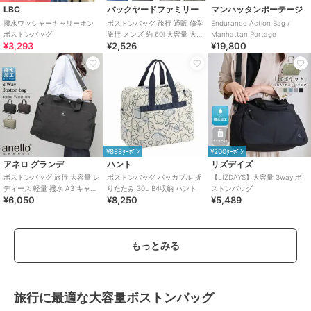
LBC
バックヤードファミリー
マンハッタンポーテージ
撥水ワッシャーキャリーオン
ボストンバッグ 旅行 通販 修学
Endurance Action Bag /
ボストンバッグ
旅行 メンズ 約 60l 大容量 大学
Manhattan Portage
¥3,293
¥2,526
¥19,800
生 大きめ ポリエステル カモ
¥888ｸｰﾎﾟﾝ
¥200ｸｰﾎﾟﾝ
アネロ グランデ
ハント
リズデイズ
ボストンバッグ 旅行 大容量 レ
ボストンバッグ パッカブル 折
【LIZDAYS】大容量 3way ボ
ディース 軽量 撥水 A3 キャリ
りたたみ 30L B4収納 ハント
ストンバッグ
¥6,050
¥8,250
¥5,489
ーオン 多収納 おしゃれ シンプ
ル
もっとみる
旅行に最適な大容量ボストンバッグ