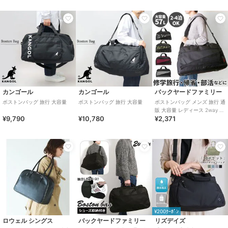
カンゴール
カンゴール
バックヤードファミリー
ボストンバッグ 旅行 大容量
ボストンバッグ 旅行 大容量
ボストンバッグ メンズ 旅行 通
販 大容量 レディース 2way シ
¥9,790
¥10,780
¥2,371
ョルダー スポーツ 修学旅行 シ
¥200ｸｰﾎﾟﾝ
ロウェル シングス
バックヤードファミリー
リズデイズ