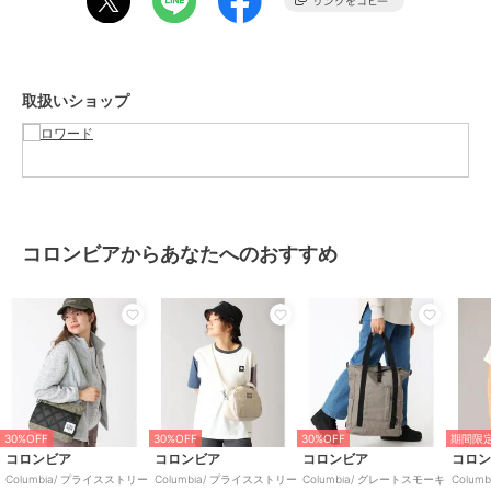
カラー
クロ、クロシロ
サイズ
**
素材
素材：ポリエステル
取扱いショップ
商品のお取り扱い方法
特徴
バッグ
ポリエステル素材
/
大(幅31～45c
m以下)
/
カジュアル
/
軽量 700ｇ
以下
/
Ａ４収納可
/
2WAY以上
ボストンバッグ
コロンビアからあなたへのおすすめ
ポリエステル素材
/
大(幅31～45c
m以下)
/
カジュアル
/
軽量 700ｇ
以下
/
Ａ４収納可
/
2WAY以上
原産国
ベトナム
30%OFF
30%OFF
30%OFF
期間限定
コロンビア
コロンビア
コロンビア
コロ
Columbia/ プライスストリー
Columbia/ プライスストリー
Columbia/ グレートスモーキ
Colu