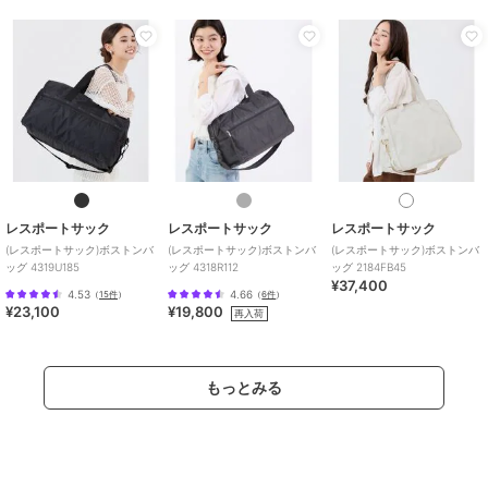
レスポートサック
レスポートサック
レスポートサック
(レスポートサック)ボストンバ
(レスポートサック)ボストンバ
(レスポートサック)ボストンバ
ッグ 4319U185
ッグ 4318R112
ッグ 2184FB45
¥37,400
4.53
4.66
（
15件
）
（
6件
）
¥23,100
¥19,800
再入荷
もっとみる