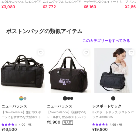
ムQLサコッシュ /コロンビア
ムミニダッフル /コロンビア
ーガーデン2ウェイトート /コ
ブリン
¥3,080
¥2,772
¥6,160
¥2,8
ロンビア
ブTシャ
ボストンバッグの類似アイテム
このカテゴリーをすべてみる
ニューバランス
ニューバランス
レスポートサック
【Newbalance】旅行やスポ
【Newbalance】容量約55リ
(レスポートサック)ボストンバ
ーツにおすすめな大型ボスト
ットル折り畳みボストンバッ
ッグ 4318U185
¥9,900
ンリュック
ク
再入荷
4.00
4.66
（
1件
）
（
3件
）
¥16,500
¥19,800