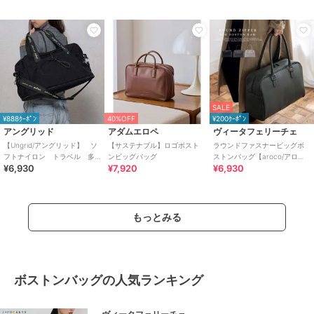
ル
SALE
¥888ｸｰﾎﾟﾝ
40%OFF
¥200ｸｰﾎﾟﾝ
アングリッド
アダムエロペ
ヴィータフェリーチェ
【Ungrid/アングリッド】 ソ
【サステナブル】ロゴボスト
ラウンドファスナービッグボ
フトナイロン トラベル 多
ンビッグバッグ
ストンバッグ【aroco/アロ
¥6,930
¥7,920
¥6,930
機能マルチ ビッグボストン
コ】
バッグ
もっとみる
ボストンバッグの人気ランキング