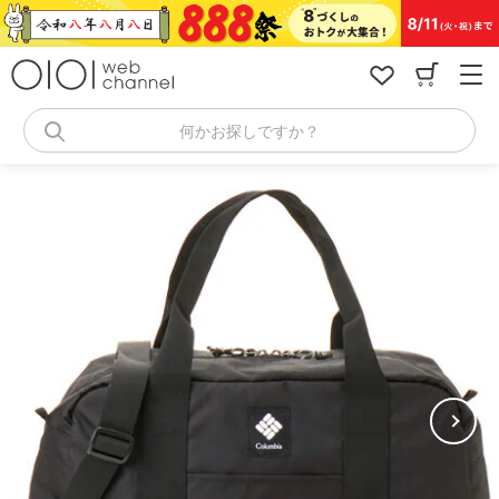
コ
ン
テ
ン
ツ
へ
何かお探しですか？
ス
キ
ッ
プ