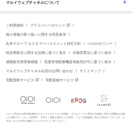
マルイウェブチャネルについて
ご利用規約
プライバシーポリシー
個人情報の取り扱いに関する同意条項
丸井グループ カスタマーハラスメント対応方針
cookieポリシー
特定商取引に関する法律に基づく表示
古物営業法に基づく表示
酒類販売管理者標識
高度管理医療機器等販売許可に基づく表示
マルイウェブチャネル出店のお問い合わせ
サイトマップ
宅配買取サービス
宅配収納サービス
※セール商品の比較対象価格はマルイウェブチャネル旧価格、またはメーカー希望小売価格に現在の消費税を加算
した価格です。※セール期間中、予告なく価格が変更となる場合・マルイ店舗価格と異なる場合がございます。お
支払いはご注文時の価格となりますのでご了承ください。