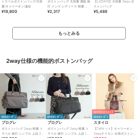
トラベルボストンバッグ/大容
ボストンバッグ 大容量 通販 旅
【LIZDAYS】大容量 3way ボ
量/キャリーオン/遠征
行 メンズ レディース 軽量 修
ストンバッグ
¥19,800
¥2,317
¥5,489
学旅行 出張 部活 合宿 スポー
ツ
もっとみる
2way仕様の機能的ボストンバッグ
期間限定SALE
¥888ｸｰﾎﾟﾝ
¥888ｸｰﾎﾟﾝ
¥888ｸｰﾎﾟﾝ
プログレ
プログレ
スタイロ
ボストンバッグ 2way 軽量 ト
ボストンバッグ 2way 軽量 ト
【7ポケット】キャリーオン
ラベル 旅行 シンプル 上品 2泊
ラベル 旅行 シンプル 上品 1泊
2wayナイロン 出張ボストンバ