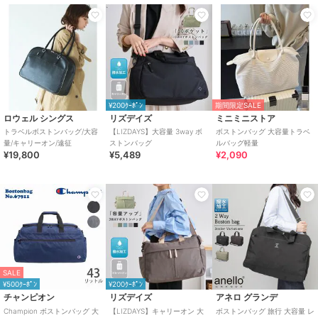
¥200ｸｰﾎﾟﾝ
期間限定SALE
ロウェル シングス
リズデイズ
ミニミニストア
トラベルボストンバッグ/大容
【LIZDAYS】大容量 3way ボ
ボストンバッグ 大容量トラベ
量/キャリーオン/遠征
ストンバッグ
ルバッグ軽量
¥19,800
¥5,489
¥2,090
SALE
¥500ｸｰﾎﾟﾝ
¥200ｸｰﾎﾟﾝ
チャンピオン
リズデイズ
アネロ グランデ
Champion ボストンバッグ 大
【LIZDAYS】キャリーオン 大
ボストンバッグ 旅行 大容量 レ