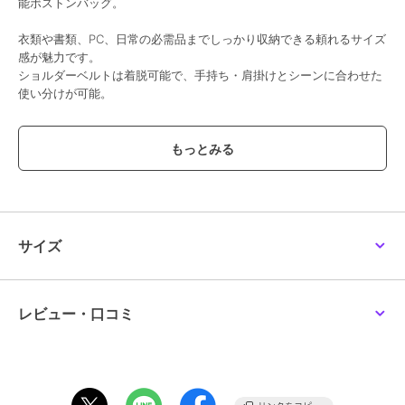
能ボストンバッグ。
衣類や書類、PC、日常の必需品までしっかり収納できる頼れるサイズ
感が魅力です。
ショルダーベルトは着脱可能で、手持ち・肩掛けとシーンに合わせた
使い分けが可能。
背面にはキャリーバッグのハンドルに通せるキャリーオン対応ベルト
を搭載し、移動時もスマートに持ち運べます。
日常使いから出張・旅行まで幅広く活躍する実用性の高いアイテムで
す。
サイズ
ブランド
コロンビア
ショップ
ロワード
商品カテゴリ
バッグ
／
ボストンバッグ
レビュー・口コミ
性別タイプ
メンズ
バッグ
／
ボストンバッグ
レディース
バッグ
／
ボストンバッグ