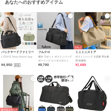
あなたへのおすすめアイテム
SALE
バックヤードファミリー
フルクロ
ミニミニストア
LIZDAYS 3way boston bag
撥水 13ポット ボストンバッグ
ボストンバッグ 大容量 男女兼
ボーイング ビジネスボストン
用 軽量鞄
¥4,950
¥9,790
¥2,689
4Aサイズ・シューズ収納対応
新着
大容量
期間限定SALE