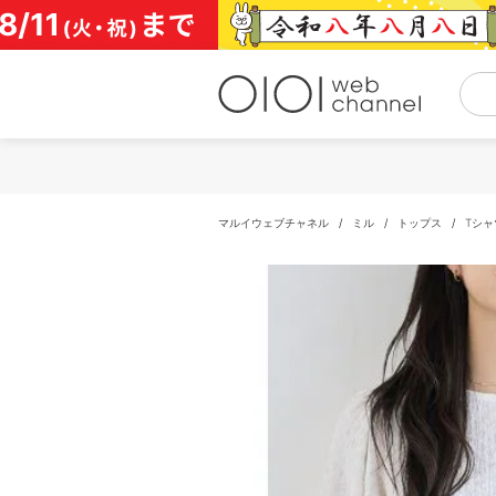
コ
ン
テ
ン
ツ
へ
ス
キ
ッ
プ
マルイウェブチャネル
/
ミル
/
トップス
/
Tシ