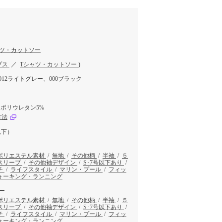
ャツ・カットソー
プス
／
Tシャツ・カットソー
)
012ライトグレー、000ブラック
 ポリウレタン5%
方法
以下）
ポリエステル素材
/
無地
/
その他柄
/
半袖
/
５
スリーブ
/
その他袖デザイン
/
S･7号以下あり
/
チ
/
ライフスタイル
/
マリン・プール
/
フィッ
ォーキング・ランニング
ー
ポリエステル素材
/
無地
/
その他柄
/
半袖
/
５
スリーブ
/
その他袖デザイン
/
S･7号以下あり
/
チ
/
ライフスタイル
/
マリン・プール
/
フィッ
ォーキング・ランニング