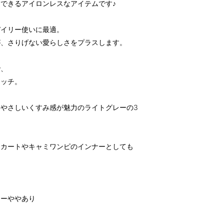
できるアイロンレスなアイテムです♪
デイリー使いに最適。
が、さりげない愛らしさをプラスします。
で、
マッチ。
やさしいくすみ感が魅力のライトグレーの3
スカートやキャミワンピのインナーとしても
レーややあり