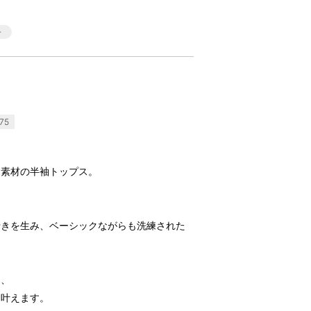
75
凸素材の半袖トップス。
行きを生み、ベーシックながらも洗練された
く、
を叶えます。