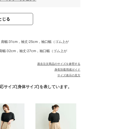
とじる
，肩幅:31cm，袖丈:25cm，袖口幅（ゴム上が
，肩幅:32cm，袖丈:27cm，袖口幅（ゴム上が
過去注文商品のサイズを参照する
身長別着用感ガイド
サイズ表示の見方
対応サイズ[身体サイズ]を表しています。