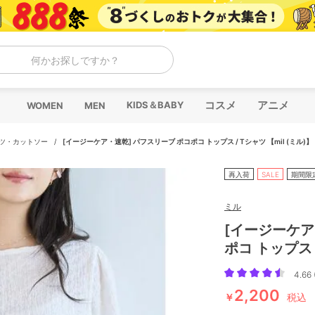
何かお探しですか？
コスメ
アニメ
KIDS＆BABY
WOMEN
MEN
ャツ・カットソー
/
[イージーケア・速乾] パフスリーブ ポコポコ トップス / Tシャツ 【mil (ミル)】
再入荷
SALE
期間限
ミル
[イージーケア
ポコ トップス /
4.66 
2,200
￥
税込