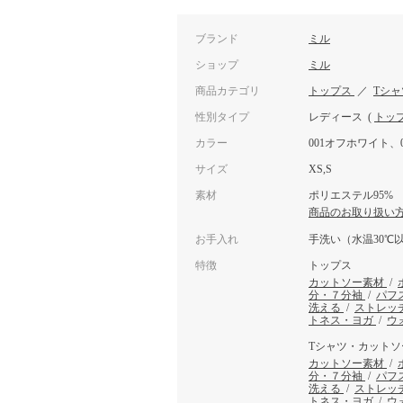
ブランド
ミル
ショップ
ミル
商品カテゴリ
トップス
／
Tシ
性別タイプ
レディース
(
トッ
カラー
001オフホワイト、
サイズ
XS,S
素材
ポリエステル95%
商品のお取り扱い
お手入れ
手洗い（水温30℃
特徴
トップス
カットソー素材
/
分・７分袖
/
パフ
洗える
/
ストレッ
トネス・ヨガ
/
ウ
Tシャツ・カットソ
カットソー素材
/
分・７分袖
/
パフ
洗える
/
ストレッ
トネス・ヨガ
/
ウ