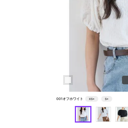
001オフホワイト
XS
×
S
×