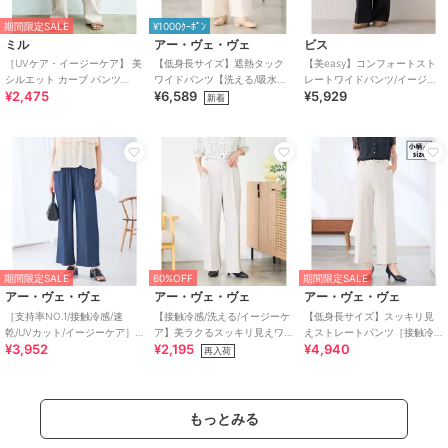
期間限定SALE
¥1000ｸｰﾎﾟﾝ
ミル
アー・ヴェ・ヴェ
ビス
［UVケア・イージーケア】 美
【低身長サイズ】遮熱タック
【美easy】コンフォートスト
シルエット カーブ パンツ
ワイドパンツ【洗える/吸水速
レートワイドパンツ/イージー
¥2,475
¥6,589
¥5,929
【mil (ミル)】
乾/イージーケア/接触冷感】
ケア・UVケア・セットアップ
新着
対応
期間限定SALE
60%OFF
期間限定SALE
アー・ヴェ・ヴェ
アー・ヴェ・ヴェ
アー・ヴェ・ヴェ
［支持率NO.1/接触冷感/速
【接触冷感/洗える/イージーケ
【低身長サイズ】スッキリ見
乾/UVカット/イージーケア］
ア】美ラクるスッキリ見えワ
えストレートパンツ［接触冷
¥3,952
¥2,195
¥4,940
イージーワイドパンツ
イドパンツ
感/速乾/UVカット/イージーケ
再入荷
ア］
もっとみる