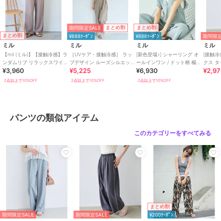
すすめ。
M-regular･･･ウエストMサイズ、総丈Sサイズ。身長150cm前後でゆ
とりが欲しい方におすすめ。
期間限定SALE
まとめ割
まとめ割
※詳細はサイズ表をご確認ください。
まとめ割
¥888ｸｰﾎﾟﾝ
¥888ｸｰﾎﾟﾝ
期間限定
ミル
ミル
ミル
ミル
【mil (ミル)】【接触冷感】ラ
［UVケア・接触冷感］ ラッ
[新色登場♪] シャーリング オ
[接触冷
ンダムリブ リラックスワイド
プデザイン ルーズシルエット
ールインワン / ドット柄 楊柳
クス タ
¥3,960
¥5,225
¥6,930
¥2,9
パンツ
パンツ 【mil/ミル】
ギンガム 【mil(ミル)】
ジーケア
2点以上で10%OFF
2点以上で10%OFF
2点以上で10%OFF
※染色・加工条件により色ごとの風合いに多少の差異が生じる場合が
ございます。品質に問題はございませんので予めご了承ください。
※画像の商品はサンプルのため、実際の商品とは色味・仕様・加工・
サイズ等が若干異なる場合がございます。
パンツの類似アイテム
※商品によっては、2cm前後（ニットの場合は3cm前後）のサイズ誤
差が生じる場合がございます。
このカテゴリーをすべてみる
※撮影時の照明やお使いのパソコン・スマートフォンの設定等により
画像の色が実物と異なって見える場合がございます。
《お気に入り登録》でお得な情報がいっぱい
・「商品のお気に入り登録」で再入荷通知や、人気アイテムのラスト
まとめ割
1点通知、セール通知等お得な情報を受け取ることができます。
期間限定SALE
期間限定SALE
¥200ｸｰﾎﾟﾝ
・「ブランドのお気に入り登録」でSHOPの新作アイテムや再入荷な