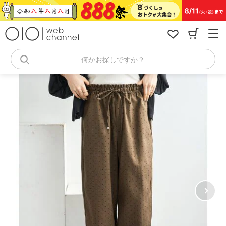
コ
ン
テ
ン
ツ
へ
何かお探しですか？
ス
キ
ッ
プ