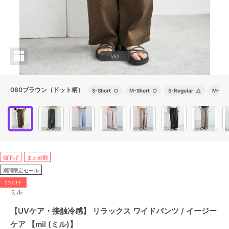
1/62
080ブラウン（ドット柄）
S-Short
○
M-Short
○
S-Regular
△
M-Reg
値下げ
まとめ割
期間限定セール
5%OFF
ミル
【UVケア・接触冷感】 リラックス ワイドパンツ / イージー
ケア 【mil (ミル)】