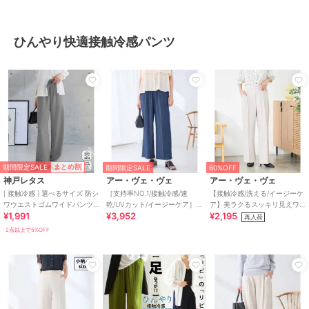
ひんやり快適接触冷感パンツ
期間限定SALE
まとめ割
期間限定SALE
60%OFF
神戸レタス
アー・ヴェ・ヴェ
アー・ヴェ・ヴェ
[ 接触冷感 ] 選べるサイズ 防シ
［支持率NO.1/接触冷感/速
【接触冷感/洗える/イージーケ
ワウエストゴムワイドパンツ
乾/UVカット/イージーケア］
ア】美ラクるスッキリ見えワ
¥1,991
¥3,952
¥2,195
[M4432]
イージーワイドパンツ
イドパンツ
再入荷
2点以上で5%OFF