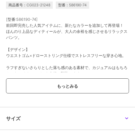
商品番号：CG023-21248
型番：586190-74
[型番:586190-74]
前回即完売した人気アイテムに、新たなカラーを追加して再登場！
ほんのり上品なディティールが、大人の余裕を感じさせるリラックス
パンツ。
【デザイン】
ウエストゴム×ドローストリング仕様でストレスフリーな穿き心地。
ラフすぎないさらりとした落ち感のある素材で、カジュアルはもちろ
ん、キレイめコーデにも自然に馴染みます。
ドロストリボンの先端にあしらったメタルチップが、さりげなく洗練
されたアクセントに。
裾に向かってほのかに広がるワイドシルエットは、ラクに穿けるのに
美脚効果も◎
人気のブラック、サックス、グレージュは再登場。
サイズ
新色はモカに加えて、ブラウン×ブラックドット柄が登場。
暑い日も涼しく快適に♪春夏のワードローブに揃えておきたい一本で