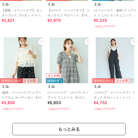
ミル
ミル
ミル
【通勤・イージーケア】 セン
【UVケア・イージーケア】 リ
[イージーケア・速乾] ティアー
タープレス プルオン テーパー
ネンライク サロペット 【mil/
ド ミニドレス / チュニック ブ
¥2,821
¥2,970
¥5,225
ドパンツ / 新色登場♪ 【mil/ミ
ミル】
ラウス 【mil/ミル】
ル】
2点以上で10%OFF
まとめ割
期間限定SALE
期間限定SALE
まとめ割
まとめ割
¥888ｸｰﾎﾟﾝ
ミル
ミル
ミル
[速乾・イージーケア] シアー
[イージーケア・UVケア] ティ
［UVケア・イージーケア］ V
ペプラム カーディガン 【mil/
アード ワンピース 【mil/ミ
ネック サロペット / ドット 無
¥3,850
¥8,800
¥4,752
ミル】
ル】
地 【mil/ミル】
2点以上で10%OFF
2点以上で10%OFF
2点以上で10%OFF
もっとみる