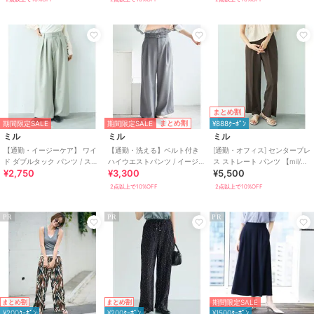
パンツ
布・キャンバス
/
ポリエステル素
材
/
無地
/
ドット柄
/
S･7号以下
あり
/
洗える
/
ルーズストレー
ト
/
ワイド・バギー
/
ストレー
トパンツ
/
ミッドライズ
/
ライ
フスタイル
/
フィットネス・ヨガ
まとめ割
/
ウォーキング・ランニング
/
ゴ
期間限定SALE
まとめ割
期間限定SALE
¥888ｸｰﾎﾟﾝ
ミル
ミル
ミル
ルフ
【通勤・イージーケア】 ワイ
【通勤・洗える】ベルト付き
[通勤・オフィス] センタープレ
原産国
中国製
ド ダブルタック パンツ / スラ
ハイウエストパンツ / イージー
ス ストレート パンツ 【mil/ミ
¥2,750
¥3,300
¥5,500
ックス 【mil (ミル)】
ケア【mil (ミル)】
ル】
2点以上で10%OFF
2点以上で10%OFF
PR
PR
PR
期間限定SALE
まとめ割
まとめ割
¥200ｸｰﾎﾟﾝ
¥200ｸｰﾎﾟﾝ
¥1500ｸｰﾎﾟﾝ