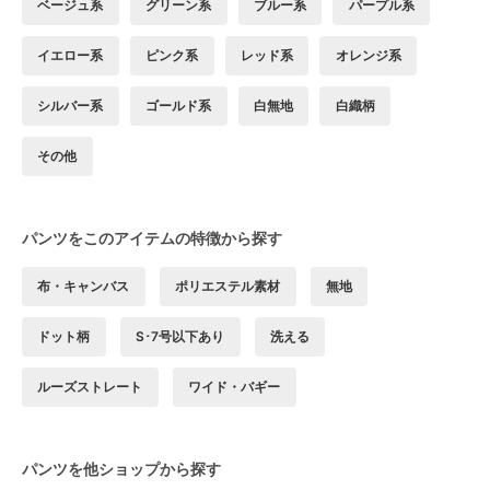
ベージュ系
グリーン系
ブルー系
パープル系
イエロー系
ピンク系
レッド系
オレンジ系
シルバー系
ゴールド系
白無地
白織柄
その他
パンツをこのアイテムの特徴から探す
布・キャンバス
ポリエステル素材
無地
ドット柄
S･7号以下あり
洗える
ルーズストレート
ワイド・バギー
パンツを他ショップから探す