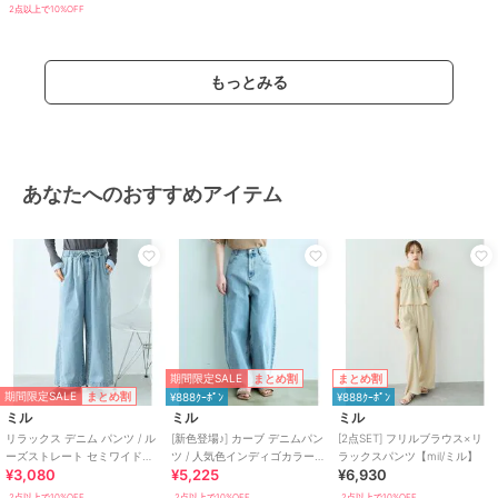
性別タイプ
レディース
2点以上で10%OFF
すべてのパンツ
／
パンツ
カラー
080ブラウン（ドット柄）、011チ
もっとみる
ャコールグレー（ドット柄）、07
2サックス、082グレージュ、085
モカ、000ブラック
サイズ
5サイズ展開
あなたへのおすすめアイテム
素材
ポリエステル96% ポリウレタン
5%
商品のお取り扱い方法
お手入れ
手洗い（水温30℃以下）
特徴
すべてのパンツ
布・キャンバス
/
ポリエステル素
材
/
無地
/
ドット柄
/
S･7号以下
期間限定SALE
まとめ割
まとめ割
あり
/
洗える
/
ルーズストレー
期間限定SALE
まとめ割
¥888ｸｰﾎﾟﾝ
¥888ｸｰﾎﾟﾝ
ト
/
ワイド・バギー
/
ストレー
ミル
ミル
ミル
トパンツ
/
ミッドライズ
/
ライ
リラックス デニム パンツ / ル
[新色登場♪] カーブ デニムパン
[2点SET] フリルブラウス×リ
フスタイル
/
フィットネス・ヨガ
ーズストレート セミワイド
ツ / 人気色インディゴカラーも
ラックスパンツ【mil/ミル】
/
ウォーキング・ランニング
/
ゴ
¥3,080
¥5,225
¥6,930
【mil (ミル)】
再販♪【mil (ミル)】
ルフ
2点以上で10%OFF
2点以上で10%OFF
2点以上で10%OFF