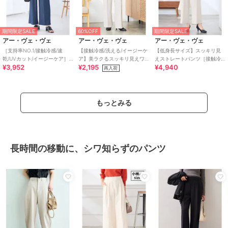
期間限定SALE
60%OFF
期間限定SALE
アー・ヴェ・ヴェ
アー・ヴェ・ヴェ
アー・ヴェ・ヴェ
［支持率NO.1/接触冷感/速
【接触冷感/洗える/イージーケ
【低身長サイズ】スッキリ見
乾/UVカット/イージーケア］
ア】美ラクるスッキリ見えワ
えストレートパンツ［接触冷
¥3,952
¥2,195
¥4,940
イージーワイドパンツ
イドパンツ
感/速乾/UVカット/イージーケ
再入荷
ア］
もっとみる
長時間の移動に、シワ知らずのパンツ