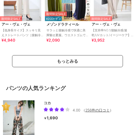
期間限定SALE
期間限定SALE
¥200ｸｰﾎﾟﾝ
期間限定SALE
アー・ヴェ・ヴェ
メゾンドラティール
アー・ヴェ・ヴェ
【低身長サイズ】スッキリ見
サラッと接触冷感で快適に美
【支持率NO.1/接触冷感/速
えストレートパンツ［接触冷
脚魅せ夏服。ウエストゴムで
乾/UVカット/イージーケア】
¥4,940
¥2,090
¥3,952
感/速乾/UVカット/イージーケ
ラフに履けるのに上品プリー
スッキリ見えワイドパンツ
ア］
ツワイドイージーパンツ
もっとみる
パンツの人気ランキング
コカ
4.00
（
256件の口コミ
）
1,690
￥