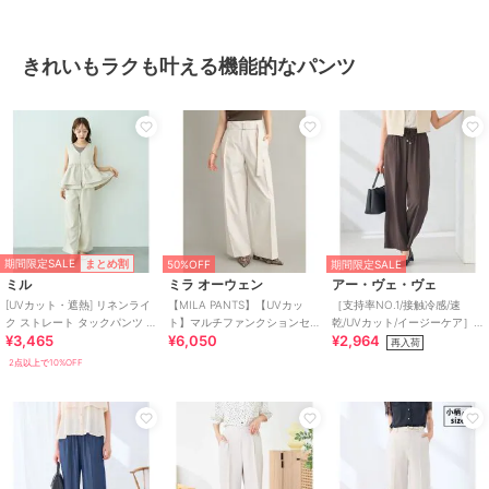
きれいもラクも叶える機能的なパンツ
期間限定SALE
まとめ割
50%OFF
期間限定SALE
ミル
ミラ オーウェン
アー・ヴェ・ヴェ
[UVカット・遮熱] リネンライ
【MILA PANTS】【UVカッ
［支持率NO.1/接触冷感/速
ク ストレート タックパンツ /
ト】マルチファンクションセ
乾/UVカット/イージーケア］
¥3,465
¥6,050
¥2,964
セットアップ【mil/ミル】
ミワイドタックパンツ
イージーワイドパンツ【WEB
再入荷
限定】
2点以上で10%OFF