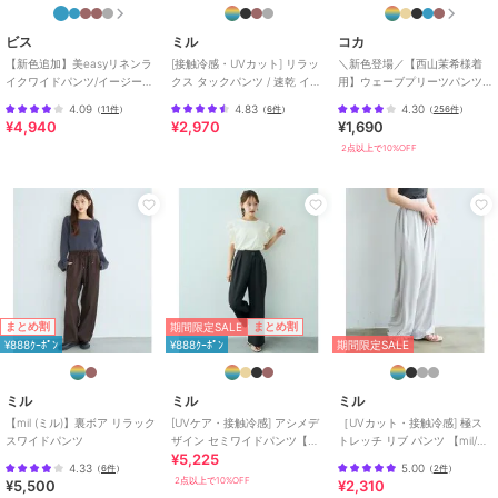
ど、お得な情報を受け取ることができます！
ビス
ミル
コカ
【新色追加】美easyリネンラ
[接触冷感・UVカット] リラッ
＼新色登場／【西山茉希様着
【ブランド説明】
イクワイドパンツ/イージーケ
クス タックパンツ / 速乾 イー
用】ウェーブプリーツパンツ
- mil ミル -
ア・接触冷感・セットアップ
ジーケア 【mil/ミル】
全12色 / セルフカット可能
4.09
4.83
4.30
低身長でもオシャレを楽しみたい。そんな気持ちから生まれた 小柄
（
11件
）
（
6件
）
（
256件
）
対応
¥4,940
¥2,970
¥1,690
さん向けレディースブランド。
2点以上で10%OFF
トレンドや上品な可愛らしさを訴えた、長く愛用できるカジュアルベ
ーシック。
小柄さんだからこそ着こなせる美シルエット。
ぴったり丈の感動をお届けします。
期間限定SALE
まとめ割
まとめ割
期間限定セール開催中
¥888ｸｰﾎﾟﾝ
¥888ｸｰﾎﾟﾝ
期間限定SALE
ミル
ミル
ミル
ブランド
ミル
【mil (ミル)】裏ボア リラック
[UVケア・接触冷感] アシメデ
［UVカット・接触冷感] 極ス
ショップ
ミル
スワイドパンツ
ザイン セミワイドパンツ【mil/
トレッチ リブ パンツ 【mil/ミ
¥5,225
ミル】
ル】
商品カテゴリ
すべてのパンツ
／
パンツ
4.33
5.00
（
6件
）
（
2件
）
2点以上で10%OFF
¥5,500
¥2,310