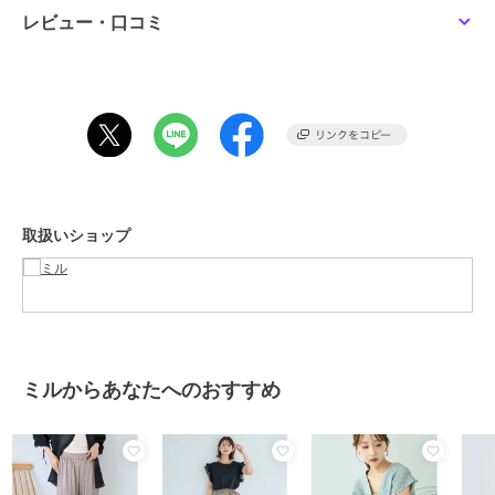
す。
レビュー・口コミ
ーーーーーーーーーーーーーーーーー
透け感：なし
伸縮性：なし
裏地 ：なし
ーーーーーーーーーーーーーーーーー
【仕様】
・ウエスト総ゴム
取扱いショップ
・左右ポケット付き
・接触冷感 (ややひんやりする程度)
・UVケア （日常の"UVケア"アイテムの１つとしてご着用くださ
い。）
【サイズ展開について】
ミルからあなたへのおすすめ
S-short･･･ウエストSサイズ、総丈XSサイズ。身長145cm前後の方に
おすすめ。
M-short･･･ウエストMサイズ、総丈XSサイズ。身長145cm前後でゆ
とりが欲しい方におすすめ。
S-regular･･･ウエスト、総丈共にSサイズ。身長150cm前後の方にお