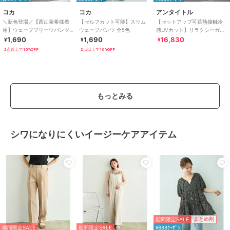
コカ
コカ
アンタイトル
＼新色登場／【西山茉希様着
【セルフカット可能】スリム
【セットアップ可遮熱接触冷
用】ウェーブプリーツパンツ
ウェーブパンツ 全5色
感UVカット】リラクシーガウ
全12色 / セルフカット可能
チョパンツ
1,690
1,690
16,830
¥
¥
¥
2点以上で10%OFF
2点以上で10%OFF
もっとみる
シワになりにくいイージーケアアイテム
期間限定SALE
まとめ割
期間限定SALE
期間限定SALE
¥888ｸｰﾎﾟﾝ