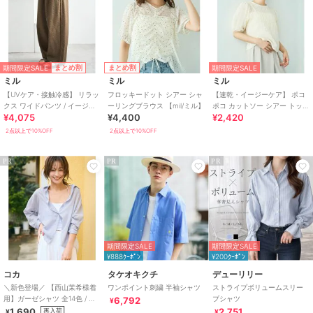
原産国
中国製
期間限定SALE
まとめ割
まとめ割
期間限定SALE
ミル
ミル
ミル
【UVケア・接触冷感】 リラッ
フロッキードット シアー シャ
【速乾・イージーケア】 ポコ
クス ワイドパンツ / イージー
ーリングブラウス 【mil/ミル】
ポコ カットソー シアー トップ
¥4,075
¥4,400
¥2,420
ケア 【mil (ミル)】
ス 【mil/ミル】
2点以上で10%OFF
2点以上で10%OFF
PR
PR
PR
期間限定SALE
期間限定SALE
¥888ｸｰﾎﾟﾝ
¥200ｸｰﾎﾟﾝ
コカ
タケオキクチ
デューリリー
＼新色登場／ 【西山茉希様着
ワンポイント刺繍 半袖シャツ
ストライプボリュームスリー
用】ガーゼシャツ 全14色 / 冷
ブシャツ
6,792
¥
房対策
1,690
2,751
再入荷
¥
¥