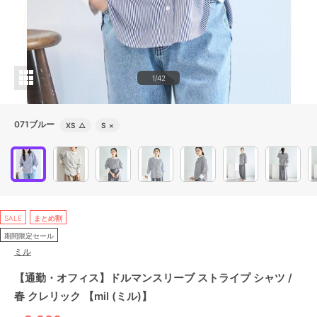
1/42
071ブルー
XS
△
S
×
SALE
まとめ割
期間限定セール
ミル
【通勤・オフィス】ドルマンスリーブ ストライプ シャツ /
春 クレリック 【mil (ミル)】