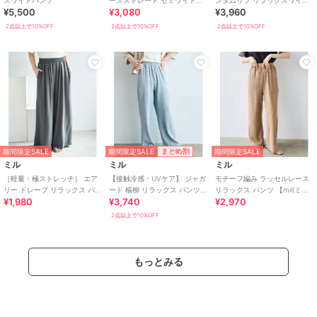
スワイドパンツ
ーズストレート セミワイド
ンダムリブ リラックスワイド
¥5,500
¥3,080
¥3,960
【mil (ミル)】
パンツ
2点以上で10%OFF
2点以上で10%OFF
2点以上で10%OFF
期間限定SALE
まとめ割
期間限定SALE
期間限定SALE
ミル
ミル
ミル
［軽量・極ストレッチ］ エア
【接触冷感・UVケア】 ジャガ
モチーフ編み ラッセルレース
リー ドレープ リラックス パン
ード 楊柳 リラックス パンツ /
リラックス パンツ 【mil(ミ
¥1,980
¥3,740
¥2,970
ツ 【mil (ミル)】
多サイズ展開 【mil (ミル)】
ル)】
2点以上で10%OFF
もっとみる