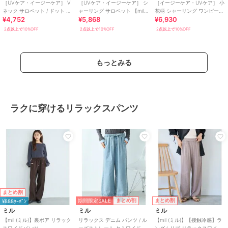
［UVケア・イージーケア］ V
［UVケア・イージーケア］ シ
［イージーケア・UVケア］ 小
ネック サロペット / ドット 無
ャーリング サロペット 【mil/
花柄 シャーリング ワンピース
¥4,752
¥5,868
¥6,930
地 【mil/ミル】
ミル】
【mil/ミル】
2点以上で10%OFF
2点以上で10%OFF
2点以上で10%OFF
もっとみる
ラクに穿けるリラックスパンツ
まとめ割
期間限定SALE
まとめ割
まとめ割
¥888ｸｰﾎﾟﾝ
ミル
ミル
ミル
【mil (ミル)】裏ボア リラック
リラックス デニム パンツ / ル
【mil (ミル)】【接触冷感】ラ