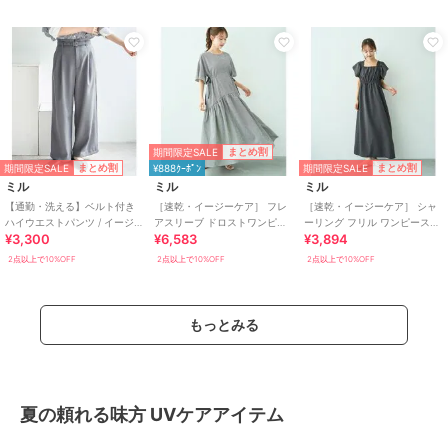
期間限定SALE
まとめ割
期間限定SALE
期間限定SALE
まとめ割
まとめ割
¥888ｸｰﾎﾟﾝ
ミル
ミル
ミル
【通勤・洗える】ベルト付き
［速乾・イージーケア］ フレ
［速乾・イージーケア］ シャ
ハイウエストパンツ / イージー
アスリーブ ドロストワンピー
ーリング フリル ワンピース
¥3,300
¥6,583
¥3,894
ケア【mil (ミル)】
ス【mil/ミル】
【mil/ミル】
2点以上で10%OFF
2点以上で10%OFF
2点以上で10%OFF
もっとみる
夏の頼れる味方 UVケアアイテム