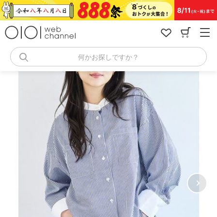
コ
ン
テ
ン
ツ
へ
何かお探しですか？
ス
キ
ッ
プ