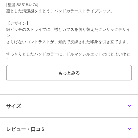
[型番:586154-74]
凛とした清潔感をまとう、バンドカラーストライプシャツ。
【デザイン】
細ピッチのストライプに、襟とカフスを切り替えたクレリックデザイ
ン。
さりげないコントラストが、知的で洗練された印象を引き立てます。
すっきりとしたバンドカラーに、ドルマンシルエットのほどよいゆと
り。
肩まわりから袖にかけてのやわらかなラインが、きちんと感の中に自
然な抜けを生み出します。
胸元のポケットや長めのカフスが立体感を添え、存在感のある一枚
に。
肩幅・袖丈・着丈は細かくバランス設計し、小柄さんも着られて見え
サイズ
ない絶妙なサイズ感に仕上げました。
インでもアウトでも自然に決まります。
片側だけをインする、こなれスタイルも◎
レビュー・口コミ
王道カラーの爽やかなブルー、