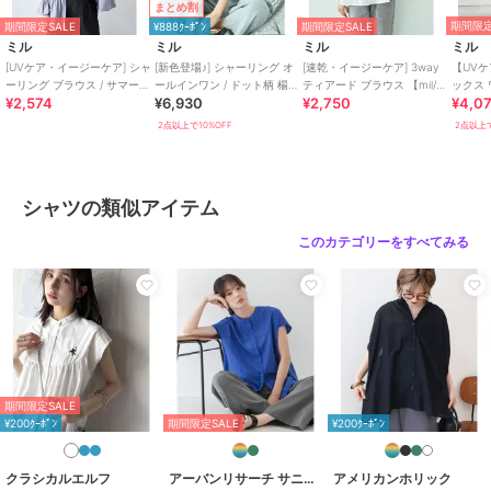
まとめ割
期間限定
期間限定SALE
¥888ｸｰﾎﾟﾝ
期間限定SALE
※染色・加工条件により色ごとの風合いに多少の差異が生じる場合が
ミル
ミル
ミル
ミル
ございます。品質に問題はございませんので予めご了承ください。
[UVケア・イージーケア] シャ
[新色登場♪] シャーリング オ
[速乾・イージーケア] 3way
【UVケ
※画像の商品はサンプルのため、実際の商品とは色味・仕様・加工・
ーリング ブラウス / サマーカ
ールインワン / ドット柄 楊柳
ティアード ブラウス 【mil/ミ
ックス 
¥2,574
¥6,930
¥2,750
¥4,0
ーディガン【mil(ミル)】
ギンガム 【mil(ミル)】
ル】
ーケア 【
サイズ等が若干異なる場合がございます。
2点以上で10%OFF
2点以上で
※商品によっては、2cm前後（ニットの場合は3cm前後）のサイズ誤
差が生じる場合がございます。
※撮影時の照明やお使いのパソコン・スマートフォンの設定等により
画像の色が実物と異なって見える場合がございます。
シャツの類似アイテム
このカテゴリーをすべてみる
《お気に入り登録》でお得な情報がいっぱい
・「商品のお気に入り登録」で再入荷通知や、人気アイテムのラスト
1点通知、セール通知等お得な情報を受け取ることができます。
・「ブランドのお気に入り登録」でSHOPの新作アイテムや再入荷な
ど、お得な情報を受け取ることができます！
期間限定SALE
【ブランド説明】
¥200ｸｰﾎﾟﾝ
期間限定SALE
¥200ｸｰﾎﾟﾝ
- mil ミル -
低身長でもオシャレを楽しみたい。そんな気持ちから生まれた 小柄
クラシカルエルフ
アーバンリサーチ サニーレーベル
アメリカンホリック
さん向けレディースブランド。