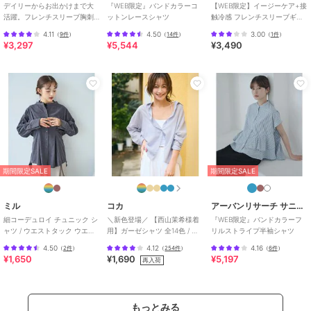
デイリーからお出かけまで大
『WEB限定』バンドカラーコ
【WEB限定】イージーケア+接
トレンドや上品な可愛らしさを訴えた、長く愛用できるカジュアルベ
活躍。フレンチスリーブ胸刺
ットンレースシャツ
触冷感 フレンチスリーブギャ
ーシック。
繍ギャザーシャツ
ザーシャツ
4.11
4.50
3.00
小柄さんだからこそ着こなせる美シルエット。
（
9件
）
（
14件
）
（
1件
）
¥3,297
¥5,544
¥3,490
ぴったり丈の感動をお届けします。
期間限定セール開催中
ブランド
ミル
期間限定SALE
期間限定SALE
ショップ
ミル
商品カテゴリ
トップス
／
シャツ
ミル
コカ
アーバンリサーチ サニーレーベル
細コーデュロイ チュニック シ
＼新色登場／ 【西山茉希様着
『WEB限定』バンドカラーフ
性別タイプ
レディース
ャツ / ウエストタック ウエス
用】ガーゼシャツ 全14色 / 冷
リルストライプ半袖シャツ
トップス
／
シャツ
トリボン 【mil (ミル)】
房対策
4.50
4.12
4.16
（
2件
）
（
254件
）
（
6件
）
カラー
071ブルー、012ライトグレー、00
¥1,650
¥1,690
¥5,197
再入荷
0ブラック
サイズ
XS,S
もっとみる