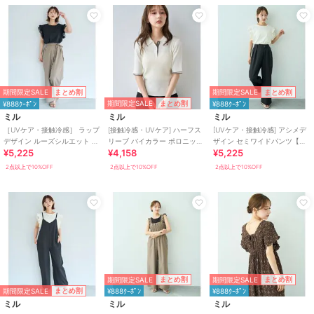
期間限定SALE
期間限定SALE
まとめ割
まとめ割
期間限定SALE
まとめ割
¥888ｸｰﾎﾟﾝ
¥888ｸｰﾎﾟﾝ
ミル
ミル
ミル
［UVケア・接触冷感］ ラップ
[接触冷感・UVケア] ハーフス
[UVケア・接触冷感] アシメデ
デザイン ルーズシルエット パ
リーブ バイカラー ポロニット
ザイン セミワイドパンツ【mil/
¥5,225
¥4,158
¥5,225
ンツ 【mil/ミル】
【mil/ミル】
ミル】
2点以上で10%OFF
2点以上で10%OFF
2点以上で10%OFF
期間限定SALE
期間限定SALE
まとめ割
まとめ割
期間限定SALE
まとめ割
¥888ｸｰﾎﾟﾝ
¥888ｸｰﾎﾟﾝ
ミル
ミル
ミル