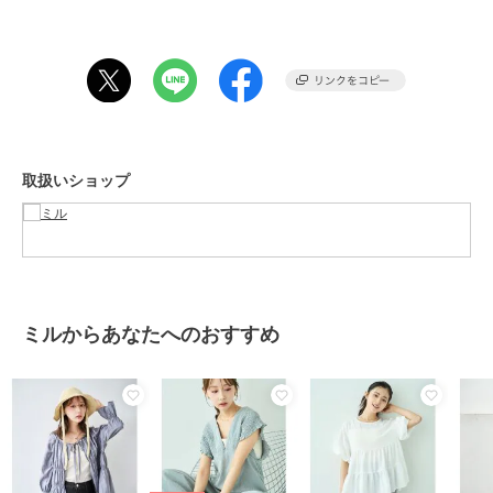
ニュアンスをまとうライトグレー、
コーディネートをさりげなく引き締めるブラックの3色展開。
きちんとしたい日も、少し力を抜きたい日も。
装いに静かな品を添えるクレリックシャツです。
ーーーーーーーーーーーーーーーーー
透け感：ややあり
取扱いショップ
伸縮性：なし
裏地 ：なし
ーーーーーーーーーーーーーーーーー
※総丈はサイドネックポイント（襟ぐりと肩線の交点）から測定して
おります。
【仕様】
ミルからあなたへのおすすめ
・フロントボタン仕様
・カフスボタン付き
・前ポケット付き
・裾ラウンドカット