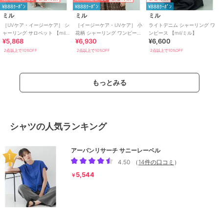
¥888ｸｰﾎﾟﾝ
¥888ｸｰﾎﾟﾝ
¥888ｸｰﾎﾟﾝ
ミル
ミル
ミル
［UVケア・イージーケア］ シ
［イージーケア・UVケア］ 小
ライトデニム シャーリング ワ
ャーリング サロペット 【mil/
花柄 シャーリング ワンピース
ンピース 【mil/ミル】
¥5,868
¥6,930
¥6,600
ミル】
【mil/ミル】
2点以上で10%OFF
2点以上で10%OFF
2点以上で10%OFF
もっとみる
シャツの人気ランキング
アーバンリサーチ サニーレーベル
4.50
（
14件の口コミ
）
5,544
￥