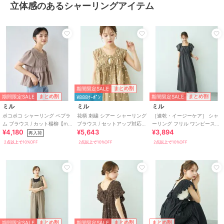
立体感のあるシャーリングアイテム
期間限定SALE
まとめ割
期間限定SALE
期間限定SALE
まとめ割
まとめ割
¥888ｸｰﾎﾟﾝ
ミル
ミル
ミル
ポコポコ シャーリング ペプラ
花柄 刺繍 シアー シャーリング
［速乾・イージーケア］ シャ
ム ブラウス / カット楊柳【mil
ブラウス / セットアップ対応
ーリング フリル ワンピース
¥4,180
¥5,643
¥3,894
(ミル)】
【mil/ミル】
【mil/ミル】
再入荷
2点以上で10%OFF
2点以上で10%OFF
2点以上で10%OFF
期間限定SALE
期間限定SALE
まとめ割
まとめ割
まとめ割