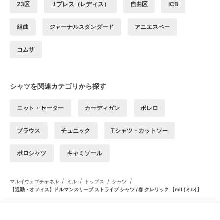
23区
Ｊプレス（レディス）
自由区
ICB
組曲
ジャーナルスタンダード
アニエスベー
コムサ
シャツを関連カテゴリから探す
ニット・セーター
カーディガン
ボレロ
ブラウス
チュニック
Tシャツ・カットソー
ポロシャツ
キャミソール
/
/
/
/
マルイウェブチャネル
ミル
トップス
シャツ
【通勤・オフィス】ドルマンスリーブ ストライプ シャツ / 春 クレリック 【mil (ミル)】