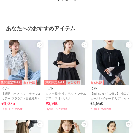
素材
本体：ポリエステル60% 綿40%
別布：ポリエステル65% 綿35%
商品のお取り扱い方法
お手入れ
手洗い（水温30℃以下）
あなたへのおすすめアイテム
特徴
トップス
綿・コットン素材
/
ポリエステル
素材
/
無地
/
ボーダー
/
ストラ
イプ
/
その他柄
/
長袖
/
ドルマ
ンスリーブ
/
その他袖デザイン
/
S･7号以下あり
/
洗える
/
ライフ
スタイル
/
マリン・プール
/
フ
ィットネス・ヨガ
期間限定SALE
期間限定SALE
まとめ割
まとめ割
まとめ割
シャツ
ミル
ミル
ミル
綿・コットン素材
/
ポリエステル
【通勤・オフィス】 ラッフル
シアー楊柳 袖フリル ペプラム
【mil (ミル) / 人気 ♪】 袖口チ
カラー ブラウス / 新色追加♪
ブラウス【mil/ミル】
ュールレイヤード リブニット
素材
/
無地
/
ボーダー
/
ストラ
¥4,075
¥3,960
¥4,950
【mil(ミル)】
イプ
/
その他柄
/
長袖
/
ドルマ
2点以上で10%OFF
2点以上で10%OFF
2点以上で10%OFF
ンスリーブ
/
その他袖デザイン
/
S･7号以下あり
/
洗える
/
ライフ
スタイル
/
マリン・プール
/
フ
ィットネス・ヨガ