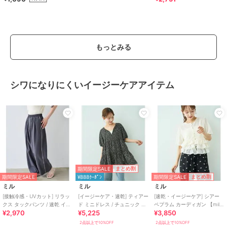
もっとみる
シワになりにくいイージーケアアイテム
期間限定SALE
まとめ割
期間限定SALE
まとめ割
期間限定SALE
¥888ｸｰﾎﾟﾝ
ミル
ミル
ミル
[接触冷感・UVカット] リラッ
[イージーケア・速乾] ティアー
[速乾・イージーケア] シアー
クス タックパンツ / 速乾 イー
ド ミニドレス / チュニック ブ
ペプラム カーディガン 【mil/
¥2,970
¥5,225
¥3,850
ジーケア 【mil/ミル】
ラウス 【mil/ミル】
ミル】
2点以上で10%OFF
2点以上で10%OFF