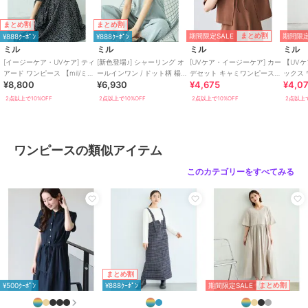
・裏地付き（切替え下部分）
・左右ポケット付き
まとめ割
まとめ割
・肩紐調整可能（背中リボン）
期間限定SALE
期間限定
まとめ割
¥888ｸｰﾎﾟﾝ
¥888ｸｰﾎﾟﾝ
ミル
ミル
ミル
ミル
[イージーケア・UVケア] ティ
[新色登場♪] シャーリング オ
[UVケア・イージーケア] カー
【UVケ
アード ワンピース 【mil/ミ
ールインワン / ドット柄 楊柳
デセット キャミワンピース
ックス 
¥8,800
¥6,930
¥4,675
¥4,0
ル】
ギンガム 【mil(ミル)】
【mil/ミル】
ーケア 【
2点以上で10%OFF
2点以上で10%OFF
2点以上で10%OFF
2点以上で
※染色・加工条件により色ごとの風合いに多少の差異が生じる場合が
ございます。品質に問題はございませんので予めご了承ください。
※画像の商品はサンプルのため、実際の商品とは色味・仕様・加工・
サイズ等が若干異なる場合がございます。
ワンピースの類似アイテム
※商品によっては、2cm前後（ニットの場合は3cm前後）のサイズ誤
差が生じる場合がございます。
このカテゴリーをすべてみる
※撮影時の照明やお使いのパソコン・スマートフォンの設定等により
画像の色が実物と異なって見える場合がございます。
《お気に入り登録》でお得な情報がいっぱい
・「商品のお気に入り登録」で再入荷通知や、人気アイテムのラスト
まとめ割
1点通知、セール通知等お得な情報を受け取ることができます。
期間限定SALE
まとめ割
¥500ｸｰﾎﾟﾝ
¥888ｸｰﾎﾟﾝ
・「ブランドのお気に入り登録」でSHOPの新作アイテムや再入荷な
ど、お得な情報を受け取ることができます！