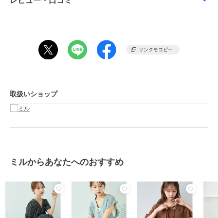
レビュー・口コミ
背中にはリボンディテールを施し、結び具合で肩紐の長さを調整でき
る仕様に。
機能性とデザイン性を兼ね備え、後ろ姿にもさりげないアクセントを
プラスします。
細かなラインで大人かわいい印象に仕上げたブラックとネイビーのチ
ェック柄、
繊細な織り柄がさりげない表情を生むブラックのドビー柄の3色展
開。
取扱いショップ
纏うだけで心まで華やぐ。日常のスタイリングを大人かわいく彩って
くれる一枚です。
ーーーーーーーーーーーーーーーーー
透け感：なし
伸縮性：なし
ミルからあなたへのおすすめ
裏地 ：あり
ーーーーーーーーーーーーーーーーー
※総丈は肩紐から裾までを測定しております。
※カラーにより風合いが異なります。
【仕様】