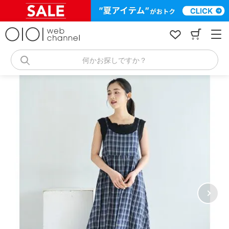
コ
ン
テ
ン
ツ
へ
何かお探しですか？
ス
キ
ッ
プ