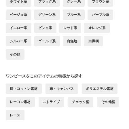
ホワイト系
ブラック系
グレー系
ブラウン系
ベージュ系
グリーン系
ブルー系
パープル系
イエロー系
ピンク系
レッド系
オレンジ系
シルバー系
ゴールド系
白無地
白織柄
その他
ワンピースをこのアイテムの特徴から探す
綿・コットン素材
布・キャンバス
ポリエステル素材
レーヨン素材
ストライプ
チェック柄
その他柄
レース