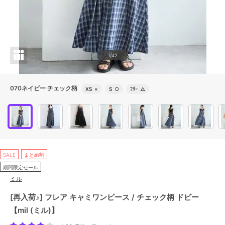
1/42
070ネイビー チェック柄
XS
×
S
○
ﾌﾘｰ
△
SALE
まとめ割
期間限定セール
ミル
[再入荷♪] フレア キャミワンピース / チェック柄 ドビー
【mil (ミル)】