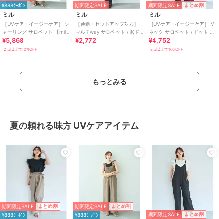
期間限定SALE
まとめ割
¥888ｸｰﾎﾟﾝ
期間限定SALE
ミル
ミル
ミル
［UVケア・イージーケア］ シ
［通勤・セットアップ対応］
［UVケア・イージーケア］ V
ャーリング サロペット 【mil/
マルチway サロペット / 裾ド
ネック サロペット / ドット 無
¥5,868
¥2,772
¥4,752
ミル】
ロスト バルーン 【mil (ミル)】
地 【mil/ミル】
2点以上で10%OFF
2点以上で10%OFF
もっとみる
夏の頼れる味方 UVケアアイテム
期間限定SALE
期間限定SALE
まとめ割
まとめ割
期間限定SALE
まとめ割
¥888ｸｰﾎﾟﾝ
¥888ｸｰﾎﾟﾝ