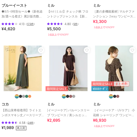
ブルーイースト
ミル
ミル
●8/5-6特別セール●《新色追
【mil (ミル)】チェック柄 フロ
［夏の多機能素材] マルチファ
【ブランド説明】
加/選べる着丈》累計販売数
ントジップジャンスカ 【新
ンクション 2way ワンピース/
- mil ミル -
¥3,300
70000枚突破！アソート柄ワ
色・再生産】
汗染み防止 【mil/ミル】
4.13
4.80
低身長でもオシャレを楽しみたい。そんな気持ちから生まれた 小柄
（
173件
）
（
5件
）
ンピース
2点以上で10%OFF
¥4,620
¥5,500
さん向けレディースブランド。
2点以上で10%OFF
トレンドや上品な可愛らしさを訴えた、長く愛用できるカジュアルベ
ーシック。
小柄さんだからこそ着こなせる美シルエット。
ぴったり丈の感動をお届けします。
期間限定SALE
まとめ割
期間限定セール開催中
期間限定SALE
¥888ｸｰﾎﾟﾝ
コカ
ミル
ミル
ブランド
ミル
【西山茉希様着用】ライトエ
[イージーケア] バルーンスリー
［イージーケア・UVケア］ 小
ショップ
ミル
ンボスマキシ丈ノースリーブ
ブ ワンピース / 美シルエット
花柄 シャーリング ワンピース
¥2,695
¥6,930
ワンピース 全4色 / シワになり
【mil (ミル)】
【mil/ミル】
商品カテゴリ
ワンピースドレス
／
ワンピース
4.58
（
24件
）
にくい・速乾
2点以上で10%OFF
¥1,989
再入荷
性別タイプ
レディース