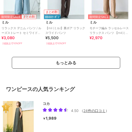
まとめ割
期間限定SALE
まとめ割
¥888ｸｰﾎﾟﾝ
期間限定SALE
ミル
ミル
ミル
リラックス デニム パンツ / ル
【mil (ミル)】裏ボア リラック
モチーフ編み ラッセルレース
ーズストレート セミワイド
スワイドパンツ
リラックス パンツ 【mil(ミ
¥3,080
¥5,500
¥2,970
【mil (ミル)】
ル)】
2点以上で10%OFF
2点以上で10%OFF
もっとみる
ワンピースの人気ランキング
コカ
4.50
（
24件の口コミ
）
1,989
￥