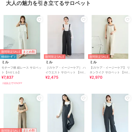
大人の魅力を引き立てるサロペット
期間限定SALE
まとめ割
¥888ｸｰﾎﾟﾝ
期間限定SALE
期間限定SALE
ミル
ミル
ミル
モチーフ柄 総レース サロペッ
［UVケア・イージーケア］ ハ
【UVケア・イージーケア】 リ
ト【mil/ミル】
イウエスト サロペット 【mil
ネンライク サロペット 【mil/
¥7,837
¥2,475
¥2,970
(ミル)】
ミル】
2点以上で10%OFF
期間限定SALE
まとめ割