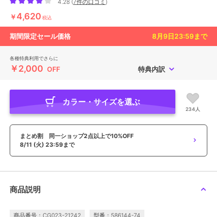
4.28
(
7件の口コミ
)
4,620
￥
税込
期間限定セール価格
8月9日23:59
まで
各種特典利用でさらに
￥2,000
OFF
特典内訳
カラー・サイズを選ぶ
234人
まとめ割 同一ショップ2点以上で10%OFF
8/11 (火) 23:59まで
商品説明
商品番号：CG023-21242
型番：586144-74