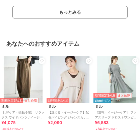
ワンピースドレス
／
ワンピース
カラー
070ネイビー チェック柄、003ブラ
もっとみる
ック チェック柄、000ブラック
（ドビー）
サイズ
XS,S,ﾌﾘｰ
素材
【ブラック（ドビー）】
あなたへのおすすめアイテム
表地：綿80% レーヨン20%
裏地：ポリエステル100％
【チェック】
表地：ポリエステル80% レーヨ
ン17% ポリウレタン3%
裏地：ポリエステル100%
商品のお取り扱い方法
期間限定SALE
まとめ割
お手入れ
手洗い（水温30℃以下）
期間限定SALE
まとめ割
期間限定SALE
¥888ｸｰﾎﾟﾝ
特徴
ワンピースドレス
ミル
ミル
ミル
【UVケア・接触冷感】 リラッ
【洗える・イージーケア】配
［速乾・イージーケア］ フレ
綿・コットン素材
/
布・キャンバ
クス ワイドパンツ / イージー
色パイピング ジャンスカ / ワ
アスリーブ ドロストワンピー
ス
/
ポリエステル素材
/
レーヨ
¥4,075
¥2,090
¥6,583
ケア 【mil (ミル)】
ンピース 【mil (ミル)】
ス【mil/ミル】
ン素材
/
ストライプ
/
チェック
2点以上で10%OFF
2点以上で10%OFF
柄
/
その他柄
/
レース
/
リボン
/
ロング・マキシ丈
/
ノースリー