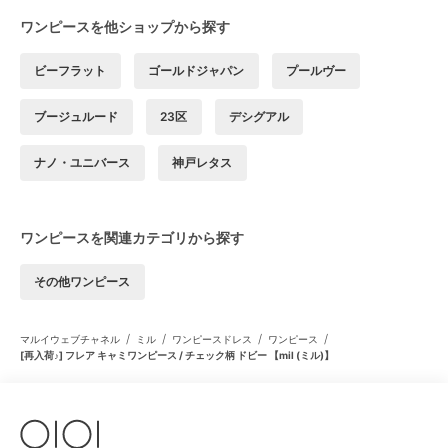
ワンピースを他ショップから探す
ビーフラット
ゴールドジャパン
プールヴー
ブージュルード
23区
デシグアル
ナノ・ユニバース
神戸レタス
ワンピースを関連カテゴリから探す
その他ワンピース
/
/
/
/
マルイウェブチャネル
ミル
ワンピースドレス
ワンピース
[再入荷♪] フレア キャミワンピース / チェック柄 ドビー 【mil (ミル)】