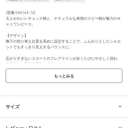
[型番:586144-74]
大人かわいいチェック柄と、ナチュラルな表情のドビー柄が魅力のキ
ャミワンピース。
【デザイン】
胸下の切り替え位置を高めに設定することで、ふんわりとしたシルエ
ットでもすっきり見えするバランスに。
広がりすぎないスカートのフレアラインが歩くたびにやさしく揺れ、
女性らしい印象を演出します。
たっぷりと生地を使用し、切り替え部分から立体的に寄せたデザイン
もポイント。
動くたびに生まれるやわらかなドレープが、華やかな表情を添えてく
れます。
ボリュームがありながらも縦のラインを意識したデザインで自然と細
サイズ
見え。
体のラインを拾いすぎず、バランスよく着られるシルエットに仕上げ
ました。