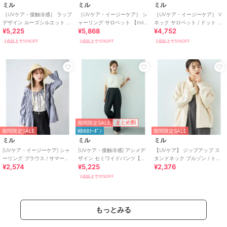
ミル
ミル
ミル
［UVケア・接触冷感］ ラップ
［UVケア・イージーケア］ シ
［UVケア・イージーケア］ V
デザイン ルーズシルエット パ
ャーリング サロペット 【mil/
ネック サロペット / ドット 無
¥5,225
¥5,868
¥4,752
ンツ 【mil/ミル】
ミル】
地 【mil/ミル】
2点以上で10%OFF
2点以上で10%OFF
2点以上で10%OFF
期間限定SALE
まとめ割
期間限定SALE
¥888ｸｰﾎﾟﾝ
期間限定SALE
ミル
ミル
ミル
[UVケア・イージーケア] シャ
[UVケア・接触冷感] アシメデ
【UVケア】 ジップアップ ス
ーリング ブラウス / サマーカ
ザイン セミワイドパンツ【mil/
タンドネック ブルゾン / トラ
¥2,574
¥5,225
¥2,376
ーディガン【mil(ミル)】
ミル】
ックジャケット【mil (ミル) 】
2点以上で10%OFF
もっとみる