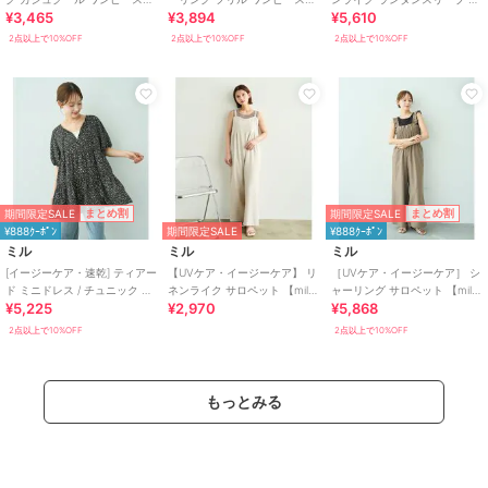
¥3,465
¥3,894
¥5,610
【mil/ミル】
【mil/ミル】
ンピース 【mil/ミル】
2点以上で10%OFF
2点以上で10%OFF
2点以上で10%OFF
期間限定SALE
期間限定SALE
まとめ割
まとめ割
¥888ｸｰﾎﾟﾝ
期間限定SALE
¥888ｸｰﾎﾟﾝ
ミル
ミル
ミル
[イージーケア・速乾] ティアー
【UVケア・イージーケア】 リ
［UVケア・イージーケア］ シ
ド ミニドレス / チュニック ブ
ネンライク サロペット 【mil/
ャーリング サロペット 【mil/
¥5,225
¥2,970
¥5,868
ラウス 【mil/ミル】
ミル】
ミル】
2点以上で10%OFF
2点以上で10%OFF
もっとみる