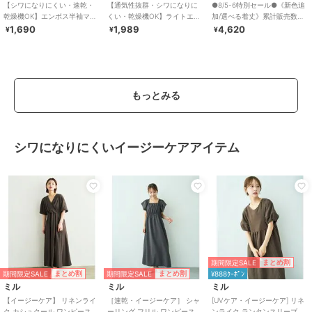
【シワになりにくい・速乾・
【通気性抜群・シワになりに
●8/5-6特別セール●《新色追
乾燥機OK】エンボス半袖マキ
くい・乾燥機OK】ライトエン
加/選べる着丈》累計販売数
シワンピース 全4色
ボスマキシロールアップワン
70000枚突破！アソート柄ワ
1,690
1,989
4,620
¥
¥
¥
ピース 全3色
ンピース
もっとみる
シワになりにくいイージーケアアイテム
期間限定SALE
まとめ割
期間限定SALE
期間限定SALE
まとめ割
まとめ割
¥888ｸｰﾎﾟﾝ
ミル
ミル
ミル
【イージーケア】 リネンライ
［速乾・イージーケア］ シャ
[UVケア・イージーケア] リネ
ク カシュクール ワンピース
ーリング フリル ワンピース
ンライク ランタンスリーブ ワ