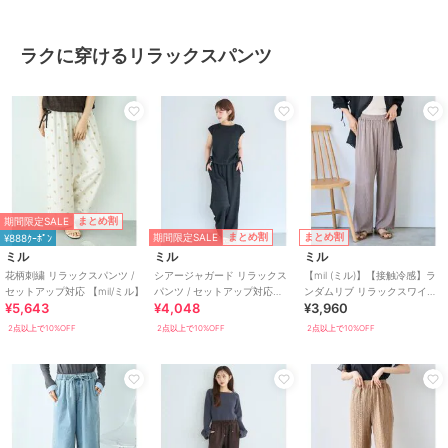
ラクに穿けるリラックスパンツ
期間限定SALE
まとめ割
期間限定SALE
まとめ割
まとめ割
¥888ｸｰﾎﾟﾝ
ミル
ミル
ミル
花柄刺繍 リラックスパンツ /
シアージャガード リラックス
【mil (ミル)】【接触冷感】ラ
セットアップ対応 【mil/ミル】
パンツ / セットアップ対応
ンダムリブ リラックスワイド
¥5,643
¥4,048
¥3,960
【mil/ミル】
パンツ
2点以上で10%OFF
2点以上で10%OFF
2点以上で10%OFF