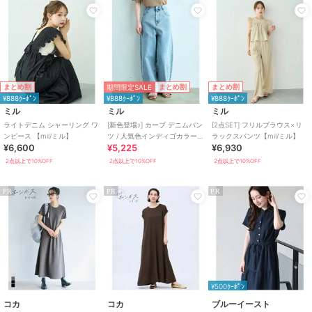
ブ
/
S･7号以下あり
/
洗える
/
ラ
イフスタイル
ワンピース
綿・コットン素材
/
布・キャンバ
ス
/
ポリエステル素材
/
レーヨ
期間限定SALE
まとめ割
まとめ割
まとめ割
ン素材
/
ストライプ
/
チェック
¥888ｸｰﾎﾟﾝ
¥888ｸｰﾎﾟﾝ
¥888ｸｰﾎﾟﾝ
柄
/
その他柄
/
レース
/
リボン
ミル
ミル
ミル
/
ロング・マキシ丈
/
ノースリー
ライトデニム シャーリング ワ
[新色登場♪] カーブ デニムパン
[2点SET] フリルブラウス×リ
ブ
/
S･7号以下あり
/
洗える
/
ラ
ンピース 【mil/ミル】
ツ / 人気色インディゴカラーも
ラックスパンツ【mil/ミル】
¥6,600
¥5,225
¥6,930
再販♪【mil (ミル)】
イフスタイル
2点以上で10%OFF
2点以上で10%OFF
2点以上で10%OFF
原産国
中国製
PR
PR
PR
¥500ｸｰﾎﾟﾝ
コカ
コカ
ブルーイースト