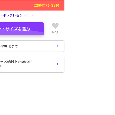
22
時間
7
分
37
秒
ーポンプレゼント！ >
ー・サイズを選ぶ
148人
象
8/9(日)まで
プ2点以上で10%OFF
で