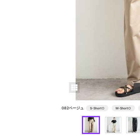
082ベージュ
S-Short
○
M-Short
○