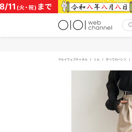
コ
ン
テ
ン
ツ
へ
ス
キ
ッ
プ
マルイウェブチャネル
/
ミル
/
すべてのパンツ