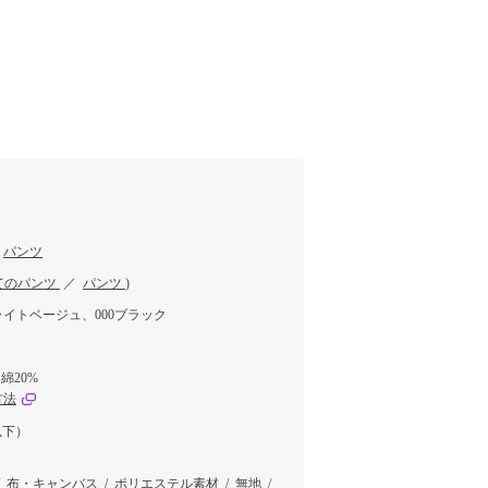
／
パンツ
てのパンツ
／
パンツ
)
2ライトベージュ、000ブラック
綿20%
方法
以下）
/
布・キャンバス
/
ポリエステル素材
/
無地
/