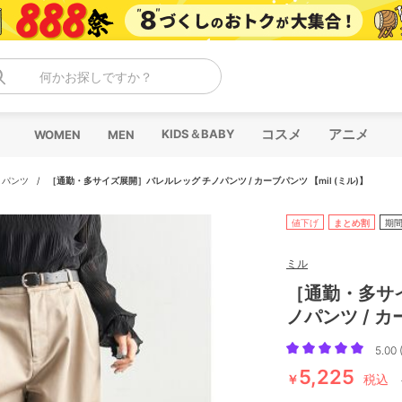
何かお探しですか？
コスメ
アニメ
KIDS＆BABY
WOMEN
MEN
/
パンツ
/
［通勤・多サイズ展開］バレルレッグ チノパンツ / カーブパンツ 【mil (ミル)】
値下げ
まとめ割
期
ミル
［通勤・多サ
ノパンツ / カ
5.00 
5,225
￥
税込