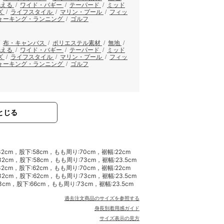
洗える
/
ワイド・バギー
/
テーパード
/
ミッド
ズ
/
ライフスタイル
/
マリン・プール
/
フィッ
ォーキング・ランニング
/
ゴルフ
/
布・キャンバス
/
ポリエステル素材
/
無地
/
洗える
/
ワイド・バギー
/
テーパード
/
ミッド
ズ
/
ライフスタイル
/
マリン・プール
/
フィッ
ォーキング・ランニング
/
ゴルフ
とじる
32cm，股下:58cm，もも周り:70cm，裾幅:22cm
2cm，股下:58cm，もも周り:73cm，裾幅:23.5cm
32cm，股下:62cm，もも周り:70cm，裾幅:22cm
2cm，股下:62cm，もも周り:73cm，裾幅:23.5cm
3cm，股下:66cm，もも周り:73cm，裾幅:23.5cm
過去注文商品のサイズを参照する
身長別着用感ガイド
サイズ表示の見方