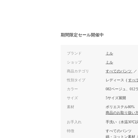
期間限定セール開催中
ブランド
ミル
ショップ
ミル
商品カテゴリ
すべてのパンツ
性別タイプ
レディース
(
すべ
カラー
082ベージュ、01
サイズ
5サイズ展開
素材
ポリエステル80% 
商品のお取り扱い
お手入れ
手洗い（水温30℃
特徴
すべてのパンツ
綿・コットン素材