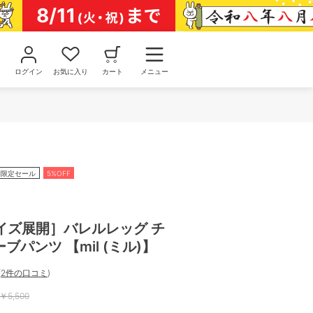
ログイン
お気に入り
カート
メニュー
間限定セール
5%OFF
イズ展開］バレルレッグ チ
ーブパンツ 【mil (ミル)】
(
2件の口コミ
)
￥
5,500