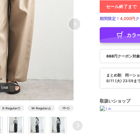
セール終了まで
期間限定！
4,000円
ク
カラ
888円クーポン対
まとめ割 同一ショッ
8/11 (火) 23:59ま
1/48
取扱いショップ
S-Regular
○
M-Regular
△
ﾌﾘｰ
○