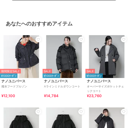
／防水加工
/
ライフスタイル
ノーカラーコート
ポリエステル素材
/
無地
/
撥水
あなたへのおすすめアイテム
／防水加工
/
ライフスタイル
原産国
中国製
期間限定SALE
SALE
SALE
¥1000ｸｰﾎﾟﾝ
¥1000ｸｰﾎﾟﾝ
¥1000ｸｰﾎﾟﾝ
ナノユニバース
ナノユニバース
ナノユニバース
撥水フードブルゾン
Aラインミドルダウンコート
オーバーサイズポケットチェ
ックコート
¥12,100
¥14,784
¥23,760