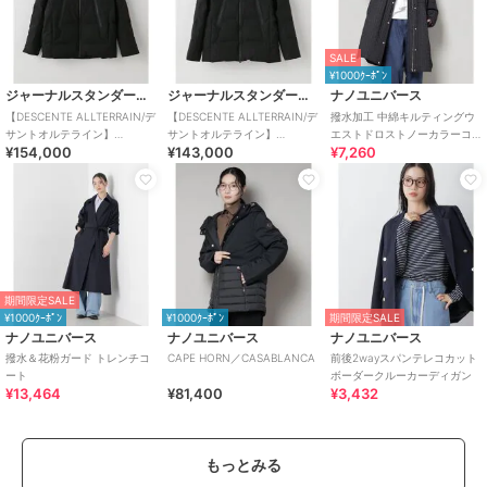
SALE
¥1000ｸｰﾎﾟﾝ
ジャーナルスタンダード レリューム
ジャーナルスタンダード レリューム
ナノユニバース
【DESCENTE ALLTERRAIN/デ
【DESCENTE ALLTERRAIN/デ
撥水加工 中綿キルティングウ
サントオルテライン】
サントオルテライン】
エストドロストノーカラーコ
¥154,000
¥143,000
¥7,260
MIZUSAWA DOWN OVE
MIZUSAWA DOWN JAC
ート
期間限定SALE
¥1000ｸｰﾎﾟﾝ
¥1000ｸｰﾎﾟﾝ
期間限定SALE
ナノユニバース
ナノユニバース
ナノユニバース
撥水＆花粉ガード トレンチコ
CAPE HORN／CASABLANCA
前後2wayスパンテレコカット
ート
ボーダークルーカーディガン
¥13,464
¥81,400
¥3,432
もっとみる