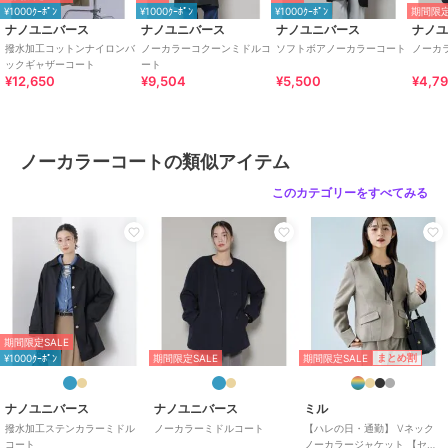
い。クリーニングの際は、多少色落ちすることがありますので、出来
¥1000ｸｰﾎﾟﾝ
¥1000ｸｰﾎﾟﾝ
¥1000ｸｰﾎﾟﾝ
期間限定
るだけ単品洗いをおすすめします。また、他の淡色物に色移りするこ
ナノユニバース
ナノユニバース
ナノユニバース
ナノ
とがありますので、すみやかに処理（脱水・乾燥）するようお願いい
撥水加工コットンナイロンバ
ノーカラーコクーンミドルコ
ソフトボアノーカラーコート
ノーカ
たします。以上の点を十分ご留意の上、お取扱い下さい。
ックギャザーコート
ート
¥12,650
¥9,504
¥5,500
¥4,7
※サンプルにて撮影、採寸を行う為、実際にお届けする商品と仕様や
サイズが異なる場合がございます。予約時は生産
の都合上、お届け予定時期が前後する場合もございますので、予めご
ノーカラーコートの類似アイテム
了承下さい。
※光の当たり具合や撮影環境により色味が異なる場合がございます。
このカテゴリーをすべてみる
正しい色味はスタジオ画像の色味をご参照ください。
※こちらの商品は、アウトレット店舗での取り扱いになります。直接
店舗へお問い合わせの際はアウトレット店舗へお願い致します。プロ
パー店舗での取り扱いはございませんので、ご了承ください。
【ブルーグレー、Ｄ.ネイビー】model1:model: 165cm
期間限定SALE
【グレージュのみ】model1: model: 165cm model2: model: 168cm
期間限定SALE
まとめ割
¥1000ｸｰﾎﾟﾝ
期間限定SALE
期間限定セール開催中
ナノユニバース
ナノユニバース
ミル
撥水加工ステンカラーミドル
ノーカラーミドルコート
【ハレの日・通勤】 Vネック
コート
ノーカラージャケット 【セッ
ブランド
ナノユニバース