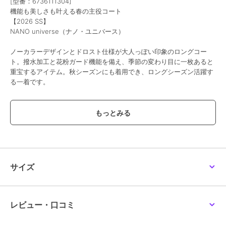
[型番：6736111304]
機能も美しさも叶える春の主役コート
【2026 SS】
NANO universe（ナノ・ユニバース）
ノーカラーデザインとドロスト仕様が大人っぽい印象のロングコー
ト。撥水加工と花粉ガード機能を備え、季節の変わり目に一枚あると
重宝するアイテム。秋シーズンにも着用でき、ロングシーズン活躍す
る一着です。
■デザイン
・撥水＆花粉ガード機能付きのノーカラーロングコート
・ウエストドロスト仕様でシルエット調整が可能
・すっきりとしたノーカラーで大人っぽい印象
■素材
・程よい落ち感で柔らかく肌触りの良い素材
サイズ
・表生地に撥水加工を施した素材を使用
・花粉が付着しても落ちやすい加工
・手洗いに対応したウォッシャブル素材
レビュー・口コミ
■カラー展開
・爽やかさと落ち着きを兼ね備え、春らしいブルーグレー