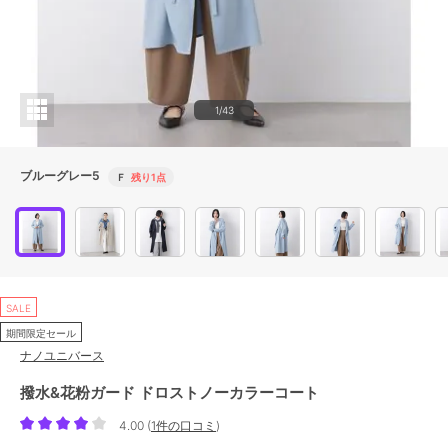
1/43
ブルーグレー5
Ｆ
残り1点
SALE
期間限定セール
ナノユニバース
撥水&花粉ガード ドロストノーカラーコート
4.00
(
1件の口コミ
)