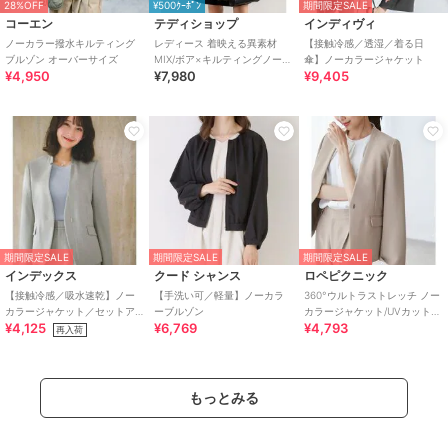
28%OFF
¥500ｸｰﾎﾟﾝ
期間限定SALE
コーエン
テディショップ
インディヴィ
ノーカラー撥水キルティング
レディース 着映える異素材
【接触冷感／透湿／着る日
ブルゾン オーバーサイズ
MIX/ボア×キルティングノーカ
傘】ノーカラージャケット
¥4,950
¥7,980
¥9,405
ラーコート
期間限定SALE
期間限定SALE
期間限定SALE
インデックス
クード シャンス
ロペピクニック
【接触冷感／吸水速乾】ノー
【手洗い可／軽量】ノーカラ
360°ウルトラストレッチ ノー
カラージャケット／セットア
ーブルゾン
カラージャケット/UVカット・
¥4,125
¥6,769
¥4,793
ップ対応可《洗える／防シワ
花粉ガード・セットアップ対
再入荷
／ストレッチ》
応
もっとみる