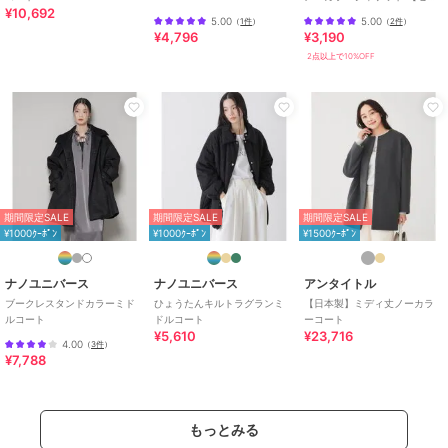
¥10,692
トアップ対応】【mil (ミル)】
5.00
5.00
（
1件
）
（
2件
）
ショップ
ナノ・ユニバース
¥4,796
¥3,190
2点以上で10%OFF
商品カテゴリ
アウター・ジャケット・コート
／
ノーカラーコート
性別タイプ
レディース
アウター・ジャケット・コート
／
ノーカラーコート
カラー
ブルーグレー5、グレージュ3、D.
ネイビー1
期間限定SALE
期間限定SALE
期間限定SALE
サイズ
Ｆ
¥1000ｸｰﾎﾟﾝ
¥1000ｸｰﾎﾟﾝ
¥1500ｸｰﾎﾟﾝ
素材
ポリエステル 98% ポリウレタン
2%
ナノユニバース
ナノユニバース
アンタイトル
商品のお取り扱い方法
ブークレスタンドカラーミド
ひょうたんキルトラグランミ
【日本製】ミディ丈ノーカラ
ルコート
ドルコート
ーコート
お手入れ
手洗い 漂白× アイロン110℃ ドラ
¥5,610
¥23,716
4.00
（
3件
）
イ弱い タンブル乾燥× 吊り干し ウ
¥7,788
ェット非常に弱い
特徴
アウター・ジャケット・コート
もっとみる
ポリエステル素材
/
無地
/
撥水