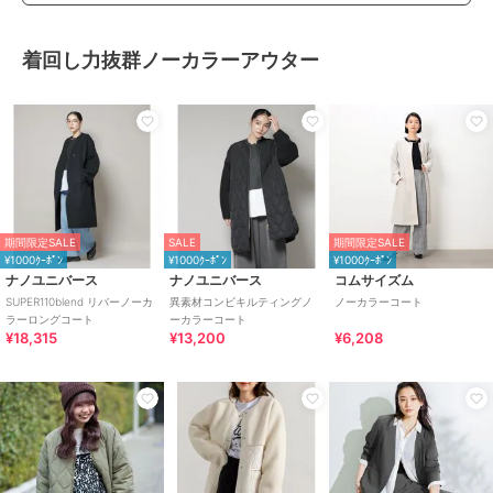
着回し力抜群ノーカラーアウター
期間限定SALE
SALE
期間限定SALE
¥1000ｸｰﾎﾟﾝ
¥1000ｸｰﾎﾟﾝ
¥1000ｸｰﾎﾟﾝ
ナノユニバース
ナノユニバース
コムサイズム
SUPER110blend リバーノーカ
異素材コンビキルティングノ
ノーカラーコート
ラーロングコート
ーカラーコート
¥18,315
¥13,200
¥6,208