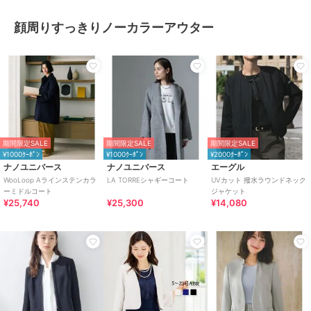
顔周りすっきりノーカラーアウター
期間限定SALE
期間限定SALE
期間限定SALE
¥1000ｸｰﾎﾟﾝ
¥1000ｸｰﾎﾟﾝ
¥2000ｸｰﾎﾟﾝ
ナノユニバース
ナノユニバース
エーグル
WooLoop Aラインステンカラ
LA TORREシャギーコート
UVカット 撥水ラウンドネック
ーミドルコート
ジャケット
¥25,740
¥25,300
¥14,080