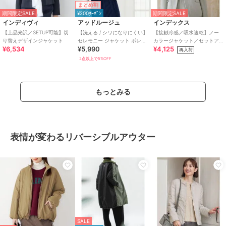
まとめ割
期間限定SALE
¥200ｸｰﾎﾟﾝ
期間限定SALE
インディヴィ
アッドルージュ
インデックス
【上品光沢／SETUP可能】切
【洗える / シワになりにくい】
【接触冷感／吸水速乾】ノー
り替えデザインジャケット
セレモニー ジャケット ボレロ
カラージャケット／セットア
¥6,534
¥5,990
¥4,125
結婚式 7号～23号
ップ対応可《洗える／防シワ
再入荷
／ストレッチ》
2点以上で5%OFF
もっとみる
表情が変わるリバーシブルアウター
SALE