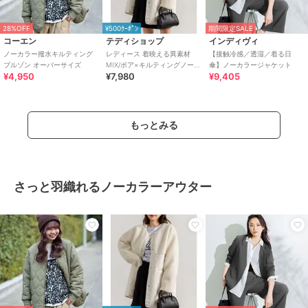
28%OFF
¥500ｸｰﾎﾟﾝ
期間限定SALE
コーエン
テディショップ
インディヴィ
ノーカラー撥水キルティング
レディース 着映える異素材
【接触冷感／透湿／着る日
ブルゾン オーバーサイズ
MIX/ボア×キルティングノーカ
傘】ノーカラージャケット
¥4,950
¥7,980
¥9,405
ラーコート
もっとみる
さっと羽織れるノーカラーアウター