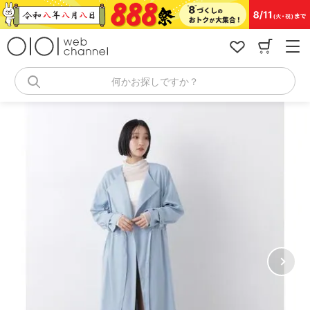
コ
ン
テ
ン
ツ
へ
何かお探しですか？
ス
キ
ッ
プ