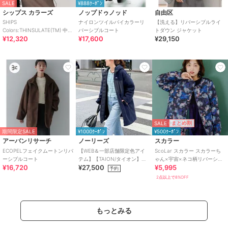
SALE
¥888ｸｰﾎﾟﾝ
シップス カラーズ
ノップドゥノッド
自由区
SHIPS
ナイロンツイルバイカラーリ
【洗える】リバーシブルライ
Colors:THINSULATE(TM) 中綿
バーシブルコート
トダウン ジャケット
¥12,320
¥17,600
¥29,150
リバーシブル ブルゾン◇
SALE
まとめ割
期間限定SALE
¥1000ｸｰﾎﾟﾝ
¥500ｸｰﾎﾟﾝ
アーバンリサーチ
ノーリーズ
スカラー
ECOPELフェイクムートンリバ
【WEB＆一部店舗限定色アイ
ScoLar スカラー スカラーち
ーシブルコート
テム】【TAION/タイオン】ボ
ゃん×宇宙×ネコ柄リバーシブ
¥16,720
¥27,500
¥5,995
ア×ダウンフードロング(リバ
ル中綿ブルゾン
予約
ーシブル)
2点以上で8%OFF
もっとみる