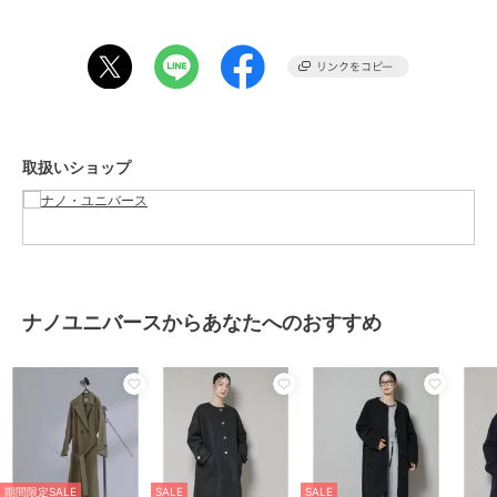
・柔らかく女性らしく、通勤からデイリーまで幅広く活躍するグレー
ジュ
・きちんと感のある定番カラーのネイビー
■コーディネート
・きれいめパンツやスカートと合わせて通勤スタイルに
・ワンピースの上にさらっと羽織るスタイルもおすすめ
取扱いショップ
■サイズ感
・重ね着もしやすい程よくゆったりとしたサイズ感
■取扱方法
もみ洗いは、避けて下さい。蛍光増白剤が入っていない洗剤を使用し
て下さい。濡れたままの放置や、長時間の浸漬はしないで下さい。洗
ナノユニバースからあなたへのおすすめ
濯後は形を整えて直ちに干してください。あて布を使用してくださ
い。この素材は、はっ水加工（水をはじく）を施しています。はっ水
加工は永久的なものではなく、着用あ洗濯・クリーニングを繰り返す
ことにより、効果が低下します。クリーニングの際は再加工をクリー
ニング店へ依頼してください。市販のはっ水スプレーを使用する場合
は注意書きをよくお読みいただきご使用ください。この商品は、摩擦
（特に湿った状態での摩擦）や、汗や雨などで濡れた時は他の衣料や
下着（特に白）物に色移りする場合がありますので、十分ご注意下さ
期間限定SALE
SALE
SALE