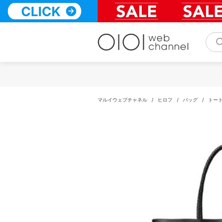
コ
ン
テ
ン
ツ
へ
ス
キ
ッ
プ
マルイウェブチャネル
/
ヒロフ
/
バッグ
/
トー