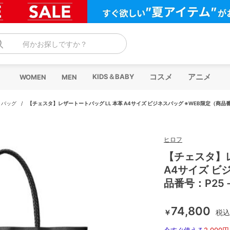
何かお探しですか？
コスメ
アニメ
KIDS＆BABY
WOMEN
MEN
トバッグ
/
【チェスタ】レザートートバッグ LL 本革 A4サイズ ビジネスバッグ ※WEB限定（商品番
ヒロフ
【チェスタ】レ
A4サイズ ビ
品番号：P25－
74,800
￥
税込