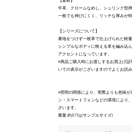
【素材】
牛革、クロームなめし、シュリンク型
一枚でも伸びにくく、リッチな厚みが
【シリーズについて】
裏地をつけず一枚革で仕上げられた軽
シンプルなボディに映える革を編み込
アクセントになっています。
※商品ご購入時にお渡しするお買上げ証
いての表示がございますのでよくお読
※照明の関係により、実際よりも色味が
ン・スマートフォンなどの環境により
ざいます。
重量:約875g(サンプルサイズ)