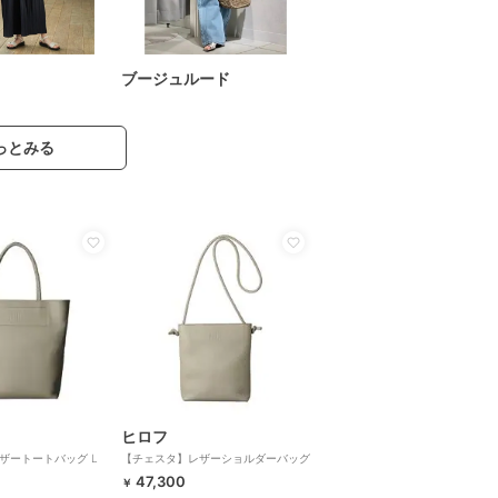
ブージュルード
っとみる
ヒロフ
ザートートバッグ L
【チェスタ】レザーショルダーバッグ
ズ ビジネスバッグ（商品
S 2WAY 本革 （商品番号：P25-
47,300
￥
009）
30207）