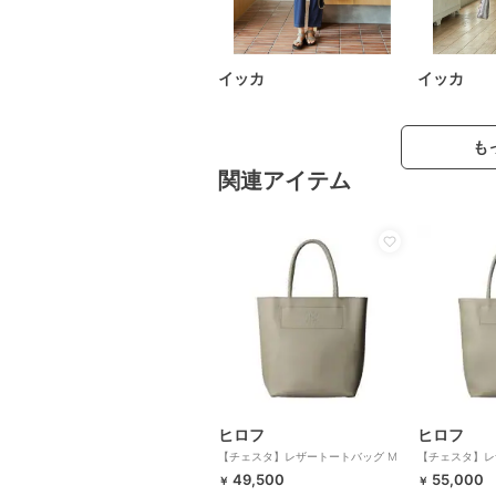
イッカ
イッカ
も
関連アイテム
ヒロフ
ヒロフ
【チェスタ】レザートートバッグ M
【チェスタ】レ
本革 （商品番号：P25-30008）
本革 A4サイ
49,500
55,000
￥
￥
番号：P25-30