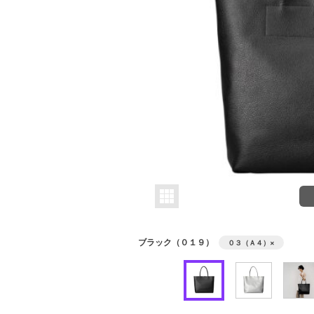
ブラック（０１９）
０３（Ａ４）
×