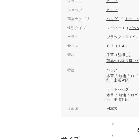
ブランド
ヒロフ
ショップ
ヒロフ
商品カテゴリ
バッグ
／
トート
性別タイプ
レディース
(
バッ
カラー
ブラック（０１９
サイズ
０３（Ａ４）
素材
牛革（型押し）
商品のお取り扱い
特徴
バッグ
本革
/
無地
/
ロゴ
行・出張対応
トートバッグ
本革
/
無地
/
ロゴ
行・出張対応
原産国
日本製