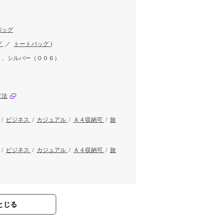
バッグ
グ
／
トートバッグ
)
）、シルバー（００６）
方法
/
ビジネス
/
カジュアル
/
Ａ４収納可
/
旅
/
ビジネス
/
カジュアル
/
Ａ４収納可
/
旅
とじる